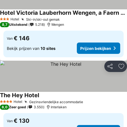
Hotel Victoria Lauberhorn Wengen, a Faern Collection Hotel
Hotel
Ski-in/ski-out gemak
3 Sterren
8,7
Uitstekend
5.218
Wengen
€ 146
Van
Bekijk prijzen van
10 sites
Prijzen bekijken
Delen
To
The Hey Hotel
Hotel
Gezinsvriendelijke accommodatie
4 Sterren
8,0
Zeer goed
3.550
Interlaken
€ 130
Van