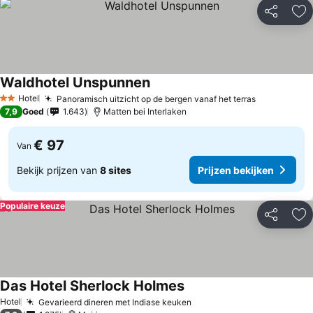
Delen
To
Waldhotel Unspunnen
Hotel
Panoramisch uitzicht op de bergen vanaf het terras
2 Sterren
7,9
Goed
1.643
Matten bei Interlaken
€ 97
Van
Bekijk prijzen van
8 sites
Prijzen bekijken
Populaire keuze
Delen
To
Das Hotel Sherlock Holmes
Hotel
Gevarieerd dineren met Indiase keuken