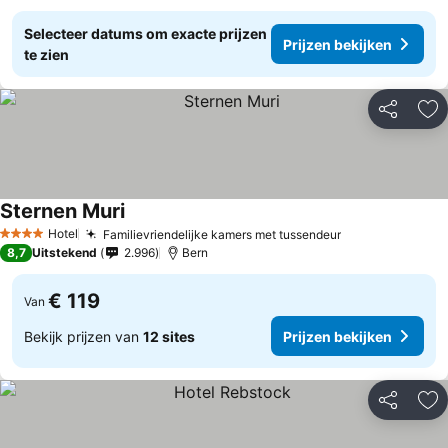
Selecteer datums om exacte prijzen
Prijzen bekijken
te zien
Delen
To
Sternen Muri
Hotel
Familievriendelijke kamers met tussendeur
4 Sterren
8,7
Uitstekend
2.996
Bern
€ 119
Van
Bekijk prijzen van
12 sites
Prijzen bekijken
Delen
To