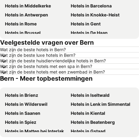
Hotels in Middelkerke
Hotels in Barcelona
Hotels in Antwerpen
Hotels in Knokke-Heist
Hotels in Rome
Hotels in Gent
Hotels in Brussel
Hotels in De Haan
Veelgestelde vragen over Bern
Hotels in Rotterdam
Hotels in Hasselt
Wat zijn de beste hotels in Bern?
Hotels in Le Touquet-Paris-Plage
Hotels in Durbuy
Wat zijn de beste luxe hotels in Bern?
Hotels in Duinkerke
Hotels in Málaga
Wat zijn de beste huisdiervriendelijke hotels in Bern?
Wat zijn de beste hotels met een spa in Bern?
Hotels in Maastricht
Hotels in Den Haag
Wat zijn de beste hotels met een zwembad in Bern?
Bern - Meer topbestemmingen
Hotels in Boulogne-sur-Mer
Hotels in Luxemburg
Hotels in Spanje
Hotels in Tenerife
Hotels in Brienz
Hotels in Iseltwald
Hotels in Frankrijk
Hotels in Ibiza
Hotels in Wilderswil
Hotels in Lenk im Simmental
Hotels in Normandië
Hotels in Italië
Hotels in Saanen
Hotels in Kiental
Hotels in Nederland
Hotels in Gardameer
Hotels in Spiez
Hotels in Beatenberg
Hotels in Kreta
Hotels in Rhodos
Hotels in Matten bei Interlaken
Hotels in Gstaad
Hotels in Malta
Hotels in Costa Brava