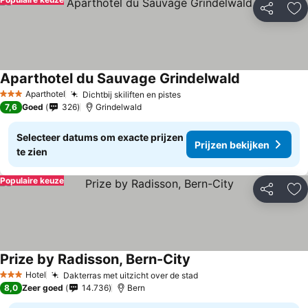
Delen
To
Aparthotel du Sauvage Grindelwald
Aparthotel
Dichtbij skiliften en pistes
3 Sterren
7,6
Goed
326
Grindelwald
Selecteer datums om exacte prijzen
Prijzen bekijken
te zien
Populaire keuze
Delen
To
Prize by Radisson, Bern-City
Hotel
Dakterras met uitzicht over de stad
3 Sterren
8,0
Zeer goed
14.736
Bern