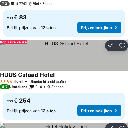
3 Sterren
7,3
4.774
Biel - Bienne
€ 83
Van
Bekijk prijzen van
12 sites
Prijzen bekijken
Populaire keuze
Delen
To
HUUS Gstaad Hotel
Hotel
Uitgebreid ontbijtbuffet
4 Sterren
8,7
Uitstekend
3.191
Saanen
€ 254
Van
Bekijk prijzen van
13 sites
Prijzen bekijken