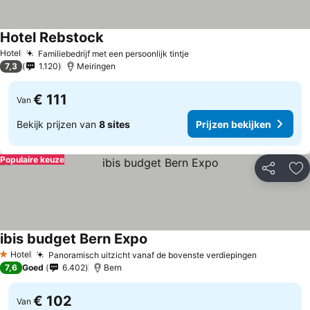
Hotel Rebstock
Hotel
Familiebedrijf met een persoonlijk tintje
7,3
1.120
Meiringen
€ 111
Van
Bekijk prijzen van
8 sites
Prijzen bekijken
Populaire keuze
Delen
To
ibis budget Bern Expo
Hotel
Panoramisch uitzicht vanaf de bovenste verdiepingen
1 Sterren
7,6
Goed
6.402
Bern
€ 102
Van