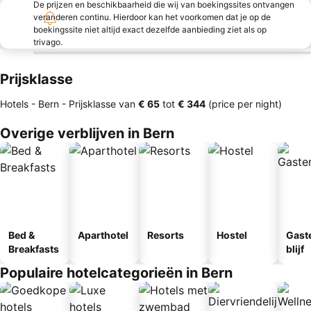
De prijzen en beschikbaarheid die wij van boekingssites ontvangen
veranderen continu. Hierdoor kan het voorkomen dat je op de
boekingssite niet altijd exact dezelfde aanbieding ziet als op
trivago.
Prijsklasse
Hotels - Bern -
Prijsklasse
van
‎€ 65
tot
‎€ 344
(price per night)
Overige verblijven in Bern
Bed &
Aparthotel
Resorts
Hostel
Gast
Breakfasts
blijf
Populaire hotelcategorieën in Bern