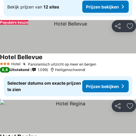
Bekijk prijzen van
12 sites
Prijzen bekijken
Populaire keuze
Delen
To
Hotel Bellevue
Hotel
Panoramisch uitzicht op meer en bergen
3 Sterren
8,8
Uitstekend
1.099
Heiligenschwendi
Selecteer datums om exacte prijzen
Prijzen bekijken
te zien
Delen
To