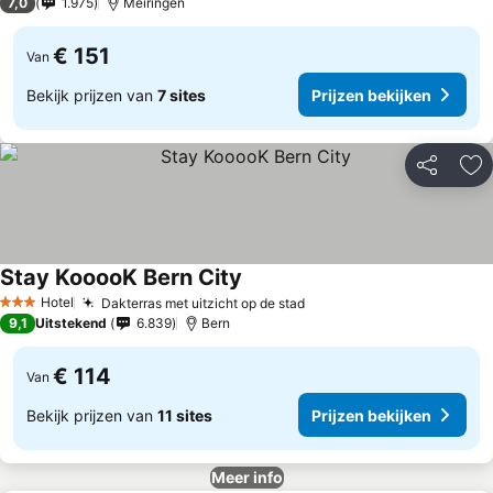
7,0
1.975
Meiringen
€ 151
Van
Bekijk prijzen van
7 sites
Prijzen bekijken
Delen
To
Stay KooooK Bern City
Hotel
Dakterras met uitzicht op de stad
3 Sterren
9,1
Uitstekend
6.839
Bern
€ 114
Van
Bekijk prijzen van
11 sites
Prijzen bekijken
Meer info