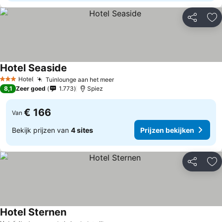
Delen
To
Hotel Seaside
Hotel
Tuinlounge aan het meer
3 Sterren
8,1
Zeer goed
1.773
Spiez
€ 166
Van
Bekijk prijzen van
4 sites
Prijzen bekijken
Delen
To
Hotel Sternen