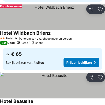
Populaire keuze
Delen
To
Hotel Wildbach Brienz
Hotel
Panoramisch uitzicht op meer en bergen
2 Sterren
7,9
Goed
1.044
Brienz
€ 65
Van
Bekijk prijzen van
4 sites
Prijzen bekijken
Delen
To
Hotel Beausite