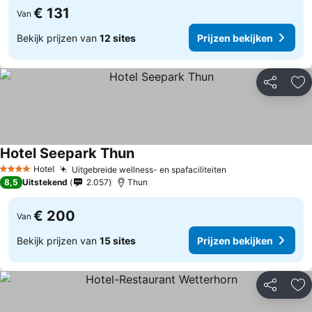
€ 131
Van
Bekijk prijzen van
12 sites
Prijzen bekijken
Delen
To
Hotel Seepark Thun
Hotel
Uitgebreide wellness- en spafaciliteiten
4 Sterren
8,5
Uitstekend
2.057
Thun
€ 200
Van
Bekijk prijzen van
15 sites
Prijzen bekijken
Delen
To