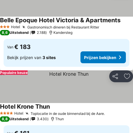
Belle Epoque Hotel Victoria & Apartments
Hotel
Gastronomisch dineren bij Restaurant Ritter
3 Sterren
8,6
Uitstekend
2.188
Kandersteg
€ 183
Van
Bekijk prijzen van
3 sites
Prijzen bekijken
Populaire keuze
Delen
To
Hotel Krone Thun
Hotel
Toplocatie in de oude binnenstad bij de Aare.
4 Sterren
8,8
Uitstekend
3.430
Thun