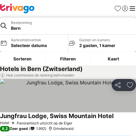
Favorieten
Aanmel
Me
Bestemming
Bern
Aankomst/vertrek
Gasten en kamers
Selecteer datums
2 gasten, 1 kamer
Sorteren
Filteren
Kaart
Hotels in Bern (Zwitserland)
Hoe commissies de ranking beïnvloeden
Delen
To
Jungfrau Lodge, Swiss Mountain Hotel
Hotel
Panoramisch uitzicht op de Eiger
8,2
Zeer goed
1.992
Grindelwald