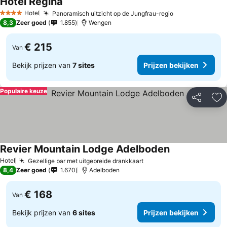
Hotel Regina
Hotel
Panoramisch uitzicht op de Jungfrau-regio
4 Sterren
8,3
Zeer goed
1.855
Wengen
€ 215
Van
Bekijk prijzen van
7 sites
Prijzen bekijken
Populaire keuze
Delen
To
Revier Mountain Lodge Adelboden
Hotel
Gezellige bar met uitgebreide drankkaart
8,4
Zeer goed
1.670
Adelboden
€ 168
Van
Bekijk prijzen van
6 sites
Prijzen bekijken