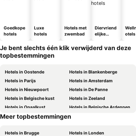
Goedkope
Luxe
Hotels met
Diervriend
Well
hotels
hotels
zwembad
elijke
otels
hotels
Je bent slechts één klik verwijderd van deze
topbestemmingen
Hotels in Oostende
Hotels in Blankenberge
Hotels in Parijs
Hotels in Amsterdam
Hotels in Nieuwpoort
Hotels in De Panne
Hotels in Belgische kust
Hotels in Zeeland
Hotels in Opaalkust
Hotels in Belgische Ardennen
Meer topbestemmingen
Hotels in België
Hotels in Mallorca
Hotels in Brugge
Hotels in Londen