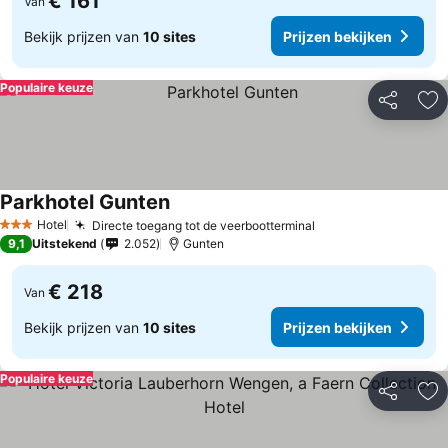
€ 161
Van
Bekijk prijzen van
10 sites
Prijzen bekijken
Populaire keuze
Delen
To
Parkhotel Gunten
Hotel
Directe toegang tot de veerbootterminal
3 Sterren
9,1
Uitstekend
2.052
Gunten
€ 218
Van
Bekijk prijzen van
10 sites
Prijzen bekijken
Populaire keuze
Delen
To