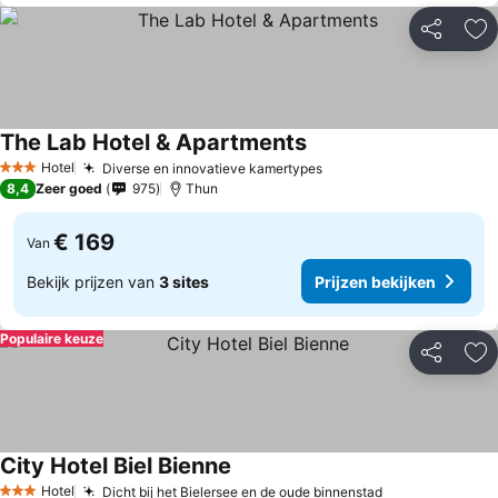
Delen
To
The Lab Hotel & Apartments
Hotel
Diverse en innovatieve kamertypes
3 Sterren
8,4
Zeer goed
975
Thun
€ 169
Van
Bekijk prijzen van
3 sites
Prijzen bekijken
Populaire keuze
Delen
To
City Hotel Biel Bienne
Hotel
Dicht bij het Bielersee en de oude binnenstad