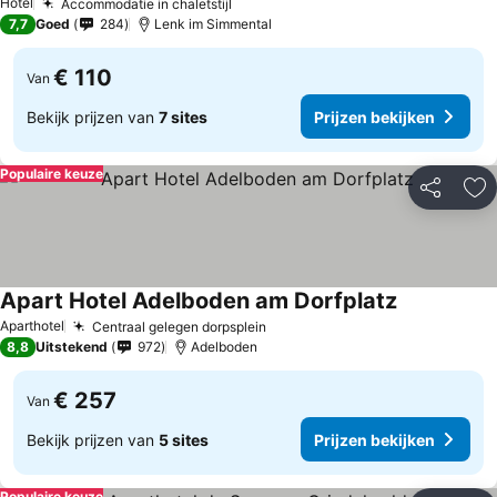
Hotel
Accommodatie in chaletstijl
7,7
Goed
284
Lenk im Simmental
€ 110
Van
Bekijk prijzen van
7 sites
Prijzen bekijken
Populaire keuze
Delen
To
Apart Hotel Adelboden am Dorfplatz
Aparthotel
Centraal gelegen dorpsplein
8,8
Uitstekend
972
Adelboden
€ 257
Van
Bekijk prijzen van
5 sites
Prijzen bekijken
Populaire keuze