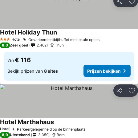
Delen
To
Hotel Holiday Thun
Hotel
Gevarieerd ontbijtbuffet met lokale opties
3 Sterren
8,0
Zeer goed
2.462
Thun
€ 116
Van
Bekijk prijzen van
8 sites
Prijzen bekijken
Delen
To
Hotel Marthahaus
Hotel
Parkeergelegenheid op de binnenplaats
8,9
Uitstekend
3.359
Bern