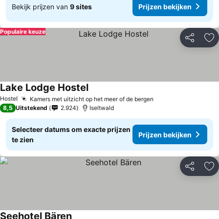
Bekijk prijzen van
9 sites
Prijzen bekijken
Populaire keuze
Delen
To
Lake Lodge Hostel
Hostel
Kamers met uitzicht op het meer of de bergen
8,5
Uitstekend
2.924
Iseltwald
Selecteer datums om exacte prijzen
Prijzen bekijken
te zien
Delen
To
Seehotel Bären