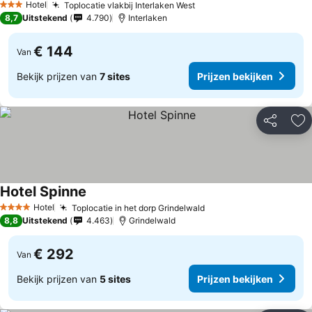
Hotel
Toplocatie vlakbij Interlaken West
3 Sterren
8,7
Uitstekend
4.790
Interlaken
€ 144
Van
Bekijk prijzen van
7 sites
Prijzen bekijken
Delen
To
Hotel Spinne
Hotel
Toplocatie in het dorp Grindelwald
4 Sterren
8,8
Uitstekend
4.463
Grindelwald
€ 292
Van
Bekijk prijzen van
5 sites
Prijzen bekijken