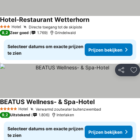
Hotel-Restaurant Wetterhorn
Hotel
Directe toegang tot de skipiste
3 Sterren
8,2
Zeer goed
1.769
Grindelwald
Selecteer datums om exacte prijzen
Prijzen bekijken
te zien
Delen
To
BEATUS Wellness- & Spa-Hotel
Hotel
Verwarmd zoutwater buitenzwembad
5 Sterren
9,2
Uitstekend
1.806
Interlaken
Selecteer datums om exacte prijzen
Prijzen bekijken
te zien