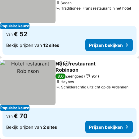
Sedan
Traditioneel Frans restaurant in het hotel
Populaire keuze
€ 52
Van
Bekijk prijzen van
12 sites
Prijzen bekijken
Hotel restaurant
Delen
Toevoegen aan favorieten
Robinson
8,0
Zeer goed
951
Haybes
Schilderachtig uitzicht op de Ardennen
Populaire keuze
€ 70
Van
Bekijk prijzen van
2 sites
Prijzen bekijken