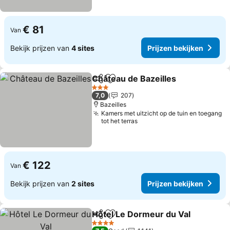
€ 81
Van
Bekijk prijzen van
4 sites
Prijzen bekijken
Château de Bazeilles
Delen
Toevoegen aan favorieten
3 Sterren
7,0
207
Bazeilles
Kamers met uitzicht op de tuin en toegang
tot het terras
€ 122
Van
Bekijk prijzen van
2 sites
Prijzen bekijken
Hôtel Le Dormeur du Val
Delen
Toevoegen aan favorieten
4 Sterren