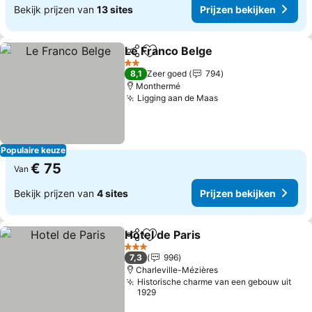
Bekijk prijzen van
13 sites
Prijzen bekijken
Le Franco Belge
Delen
Toevoegen aan favorieten
2 Sterren
8,1
Zeer goed
794
Monthermé
Ligging aan de Maas
Populaire keuze
€ 75
Van
Bekijk prijzen van
4 sites
Prijzen bekijken
Hotel de Paris
Delen
Toevoegen aan favorieten
3 Sterren
7,3
996
Charleville-Mézières
Historische charme van een gebouw uit
1929