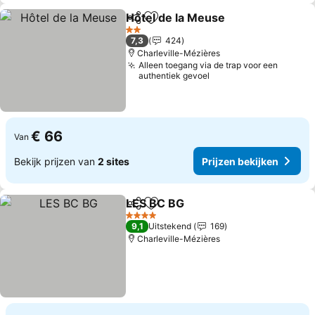
Hôtel de la Meuse
Delen
Toevoegen aan favorieten
2 Sterren
7,3
424
Charleville-Mézières
Alleen toegang via de trap voor een
authentiek gevoel
€ 66
Van
Bekijk prijzen van
2 sites
Prijzen bekijken
LES BC BG
Delen
Toevoegen aan favorieten
4 Sterren
9,1
Uitstekend
169
Charleville-Mézières