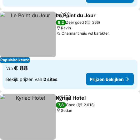
Le Point du Jour
Delen
Toevoegen aan favorieten
8,2
Zeer goed
266
Revin
Charmant huis vol karakter
Populaire keuze
€ 88
Van
Bekijk prijzen van
2 sites
Prijzen bekijken
Kyriad Hotel
Delen
Toevoegen aan favorieten
7,8
Goed
2.018
Sedan