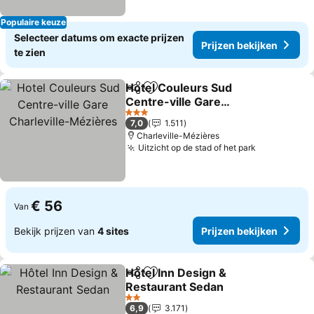
Populaire keuze
Selecteer datums om exacte prijzen
Prijzen bekijken
te zien
Hotel Couleurs Sud
Delen
Toevoegen aan favorieten
Centre-ville Gare
Charleville-Mézières
3 Sterren
7,0
1.511
Charleville-Mézières
Uitzicht op de stad of het park
€ 56
Van
Bekijk prijzen van
4 sites
Prijzen bekijken
Hôtel Inn Design &
Delen
Toevoegen aan favorieten
Restaurant Sedan
2 Sterren
6,9
3.171