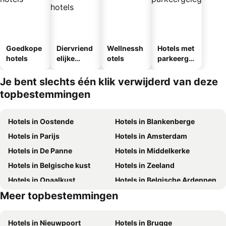
Goedkope
Diervriend
Wellnessh
Hotels met
hotels
elijke
otels
parkeergel
hotels
egenheid
Je bent slechts één klik verwijderd van deze
topbestemmingen
Hotels in Oostende
Hotels in Blankenberge
Hotels in Parijs
Hotels in Amsterdam
Hotels in De Panne
Hotels in Middelkerke
Hotels in Belgische kust
Hotels in Zeeland
Hotels in Opaalkust
Hotels in Belgische Ardennen
Meer topbestemmingen
Hotels in België
Hotels in Luxemburg
Hotels in Nieuwpoort
Hotels in Brugge