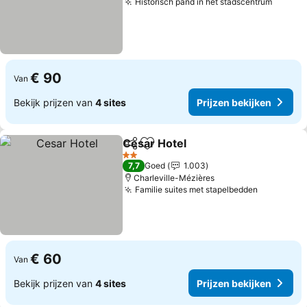
Historisch pand in het stadscentrum
€ 90
Van
Bekijk prijzen van
4 sites
Prijzen bekijken
Cesar Hotel
Delen
Toevoegen aan favorieten
2 Sterren
7,7
Goed
1.003
Charleville-Mézières
Familie suites met stapelbedden
€ 60
Van
Bekijk prijzen van
4 sites
Prijzen bekijken