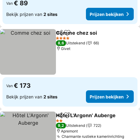
€ 89
Van
Bekijk prijzen van
2 sites
Prijzen bekijken
Comme chez soi
Delen
Toevoegen aan favorieten
4 Sterren
8,6
Uitstekend
66
Givet
€ 173
Van
Bekijk prijzen van
2 sites
Prijzen bekijken
Hôtel L'Argonn' Auberge
Delen
Toevoegen aan favorieten
2 Sterren
9,2
Uitstekend
722
Apremont
Charmante rustieke kamerinrichting