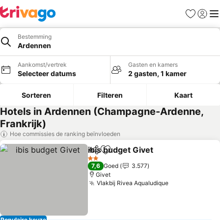
Favorieten
Aanmel
Me
Bestemming
Ardennen
Aankomst/vertrek
Gasten en kamers
Selecteer datums
2 gasten, 1 kamer
Sorteren
Filteren
Kaart
Hotels in Ardennen (Champagne-Ardenne,
Frankrijk)
Hoe commissies de ranking beïnvloeden
ibis budget Givet
Delen
Toevoegen aan favorieten
2 Sterren
7,6
Goed
3.577
Givet
Vlakbij Rivea Aqualudique
Populaire keuze