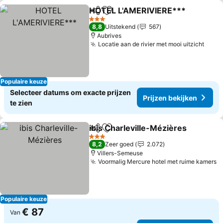
HOTEL L'AMERIVIERE***
Delen
Toevoegen aan favorieten
3 Sterren
8,8
Uitstekend
567
Aubrives
Locatie aan de rivier met mooi uitzicht
Populaire keuze
Selecteer datums om exacte prijzen
Prijzen bekijken
te zien
ibis Charleville-Mézières
Delen
Toevoegen aan favorieten
3 Sterren
8,2
Zeer goed
2.072
Villers-Semeuse
Voormalig Mercure hotel met ruime kamers
Populaire keuze
€ 87
Van