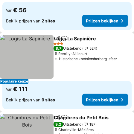
€ 56
Van
Bekijk prijzen van
2 sites
Prijzen bekijken
Logis La Sapinière
Delen
Toevoegen aan favorieten
3 Sterren
8,7
Uitstekend
524
Remilly-Aillicourt
Historische koetsiersherberg-sfeer
Populaire keuze
€ 111
Van
Bekijk prijzen van
9 sites
Prijzen bekijken
Chambres du Petit Bois
Delen
Toevoegen aan favorieten
9,2
Uitstekend
187
Charleville-Mézières