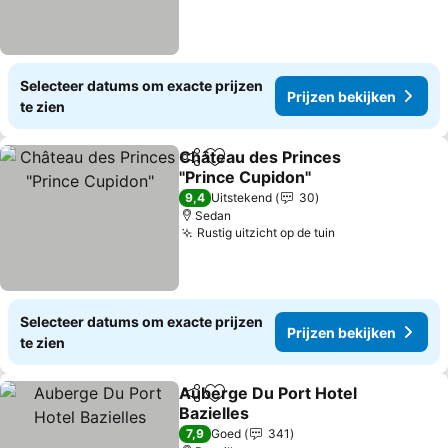
Selecteer datums om exacte prijzen
Prijzen bekijken
te zien
Château des Princes
Delen
Toevoegen aan favorieten
"Prince Cupidon"
9,4
Uitstekend
30
Sedan
Rustig uitzicht op de tuin
Selecteer datums om exacte prijzen
Prijzen bekijken
te zien
Auberge Du Port Hotel
Delen
Toevoegen aan favorieten
Bazielles
7,9
Goed
341