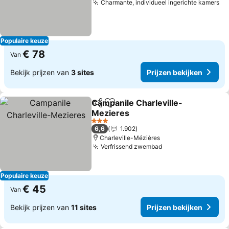
Charmante, individueel ingerichte kamers
Populaire keuze
€ 78
Van
Bekijk prijzen van
3 sites
Prijzen bekijken
Campanile Charleville-
Delen
Toevoegen aan favorieten
Mezieres
3 Sterren
6,6
1.902
Charleville-Mézières
Verfrissend zwembad
Populaire keuze
€ 45
Van
Bekijk prijzen van
11 sites
Prijzen bekijken