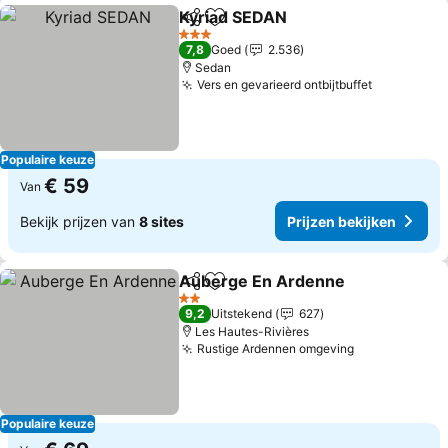
Kyriad SEDAN
Delen
Toevoegen aan favorieten
3 Sterren
7,8
Goed
2.536
Sedan
Vers en gevarieerd ontbijtbuffet
Populaire keuze
€ 59
Van
Bekijk prijzen van
8 sites
Prijzen bekijken
Auberge En Ardenne
Delen
Toevoegen aan favorieten
2 Sterren
9,2
Uitstekend
627
Les Hautes-Rivières
Rustige Ardennen omgeving
Populaire keuze