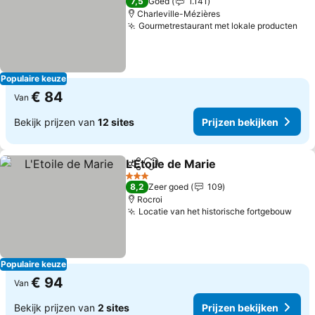
7,5
Goed
1.141
Charleville-Mézières
Gourmetrestaurant met lokale producten
Populaire keuze
€ 84
Van
Bekijk prijzen van
12 sites
Prijzen bekijken
L'Etoile de Marie
Delen
Toevoegen aan favorieten
3 Sterren
8,2
Zeer goed
109
Rocroi
Locatie van het historische fortgebouw
Populaire keuze
€ 94
Van
Bekijk prijzen van
2 sites
Prijzen bekijken