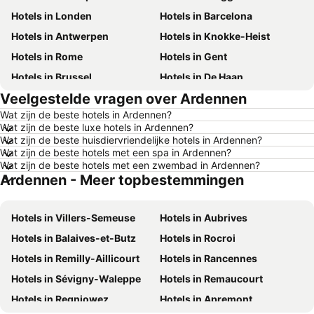
Hotels in Londen
Hotels in Barcelona
Hotels in Antwerpen
Hotels in Knokke-Heist
Hotels in Rome
Hotels in Gent
Hotels in Brussel
Hotels in De Haan
Veelgestelde vragen over Ardennen
Hotels in Rotterdam
Hotels in Hasselt
Wat zijn de beste hotels in Ardennen?
Hotels in Le Touquet-Paris-Plage
Hotels in Durbuy
Wat zijn de beste luxe hotels in Ardennen?
Hotels in Duinkerke
Hotels in Málaga
Wat zijn de beste huisdiervriendelijke hotels in Ardennen?
Wat zijn de beste hotels met een spa in Ardennen?
Hotels in Maastricht
Hotels in Den Haag
Wat zijn de beste hotels met een zwembad in Ardennen?
Ardennen - Meer topbestemmingen
Hotels in Boulogne-sur-Mer
Hotels in Mallorca
Hotels in Spanje
Hotels in Tenerife
Hotels in Villers-Semeuse
Hotels in Aubrives
Hotels in Frankrijk
Hotels in Ibiza
Hotels in Balaives-et-Butz
Hotels in Rocroi
Hotels in Normandië
Hotels in Italië
Hotels in Remilly-Aillicourt
Hotels in Rancennes
Hotels in Nederland
Hotels in Gardameer
Hotels in Sévigny-Waleppe
Hotels in Remaucourt
Hotels in Kreta
Hotels in Rhodos
Hotels in Regniowez
Hotels in Apremont
Hotels in Malta
Hotels in Costa Brava