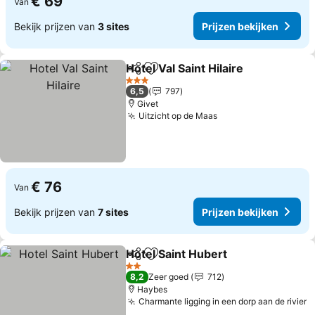
€ 69
Van
Bekijk prijzen van
3 sites
Prijzen bekijken
Hotel Val Saint Hilaire
Delen
Toevoegen aan favorieten
3 Sterren
6,5
797
Givet
Uitzicht op de Maas
€ 76
Van
Bekijk prijzen van
7 sites
Prijzen bekijken
Hotel Saint Hubert
Delen
Toevoegen aan favorieten
2 Sterren
8,2
Zeer goed
712
Haybes
Charmante ligging in een dorp aan de rivier