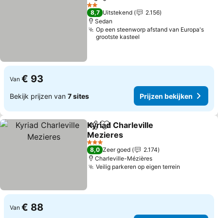
Delen
Toevoegen aan favorieten
2 Sterren
8,7
Uitstekend
2.156
Sedan
Op een steenworp afstand van Europa's
grootste kasteel
€ 93
Van
Bekijk prijzen van
7 sites
Prijzen bekijken
Kyriad Charleville
Delen
Toevoegen aan favorieten
Mezieres
3 Sterren
8,0
Zeer goed
2.174
Charleville-Mézières
Veilig parkeren op eigen terrein
€ 88
Van