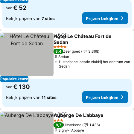
€ 52
Van
Bekijk prijzen van
7 sites
Prijzen bekijken
Hôtel Le Château Fort de
Delen
Toevoegen aan favorieten
Sedan
4 Sterren
8,4
Zeer goed
3.398
Sedan
Historische locatie vlakbij het centrum van
Sedan
Populaire keuze
€ 130
Van
Bekijk prijzen van
11 sites
Prijzen bekijken
Auberge De L'abbaye
Delen
Toevoegen aan favorieten
3 Sterren
8,7
Uitstekend
1.436
Signy-l'Abbaye