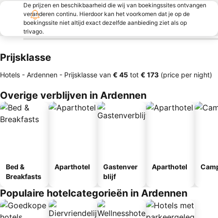
De prijzen en beschikbaarheid die wij van boekingssites ontvangen
veranderen continu. Hierdoor kan het voorkomen dat je op de
boekingssite niet altijd exact dezelfde aanbieding ziet als op
trivago.
Prijsklasse
Hotels - Ardennen -
Prijsklasse
van
‎€ 45
tot
‎€ 173
(price per night)
Overige verblijven in Ardennen
Bed &
Aparthotel
Gastenver
Aparthotel
Camp
Breakfasts
blijf
Populaire hotelcategorieën in Ardennen