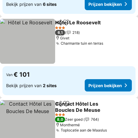
Bekijk prijzen van
6 sites
Prijzen bekijken
Hôtel Le Roosevelt
Delen
Toevoegen aan favorieten
3 Sterren
6,1
218
Givet
Charmante tuin en terras
€ 101
Van
Bekijk prijzen van
2 sites
Prijzen bekijken
Contact Hôtel Les
Delen
Toevoegen aan favorieten
Boucles De Meuse
3 Sterren
8,0
Zeer goed
764
Monthermé
Toplocatie aan de Maaslus