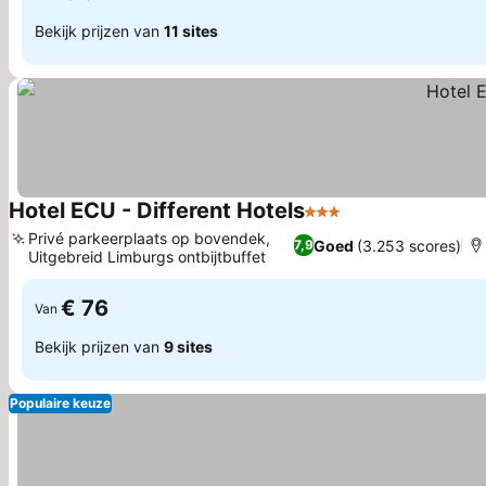
Bekijk prijzen van
11 sites
Hotel ECU - Different Hotels
3 Sterren
Prijzen bekijken
Privé parkeerplaats op bovendek,
Goed
(3.253 scores)
7,9
Uitgebreid Limburgs ontbijtbuffet
Prijzen bekijken
€ 76
Van
Bekijk prijzen van
9 sites
Populaire keuze