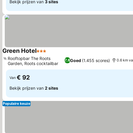
Bekijk prijzen van
3 sites
Green Hotel
3 Sterren
Prijzen bekijken
Rooftopbar The Roots
Goed
(1.455 scores)
7,6
0.6 km va
Garden, Roots cocktailbar
Prijzen bekijken
€ 92
Van
Bekijk prijzen van
2 sites
Populaire keuze