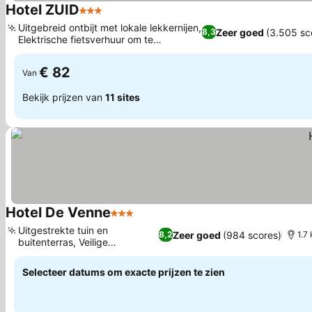
Hotel ZUID
3 Sterren
Prijzen bekijken
Uitgebreid ontbijt met lokale lekkernijen,
Zeer goed
(3.505 sc
8,3
Elektrische fietsverhuur om te
Prijzen bekijken
verkennen
€ 82
Van
Bekijk prijzen van
11 sites
Hotel De Venne
3 Sterren
Prijzen bekijken
Uitgestrekte tuin en
Zeer goed
(984 scores)
8,2
1.7
buitenterras, Veilige
Prijzen bekijken
fietsenstalling
Selecteer datums om exacte prijzen te zien