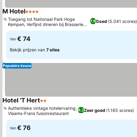
M Hotel
4 Sterren
Prijzen bekijken
Toegang tot Nationaal Park Hoge
Goed
(5.041 scores)
7,6
Kempen, Verfijnd dineren bij Brasserie
Prijzen bekijken
Royal
€ 74
Van
Bekijk prijzen van
7 sites
Populaire keuze
Hotel 'T Hert
2 Sterren
Prijzen bekijken
Authentieke vintage hotelervaring,
Zeer goed
(1.165 scores)
8,2
Vlaams-Frans fusionrestaurant
Prijzen bekijken
€ 76
Van