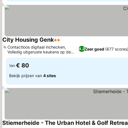
City Housing Genk
2 Sterren
Prijzen bekijken
Contactloos digitaal inchecken,
Zeer goed
(877 scores
8,2
Volledig uitgeruste keukens op de
Prijzen bekijken
kamer
€ 80
Van
Bekijk prijzen van
4 sites
Stiemerheide - The Urban Hotel & Golf Retrea