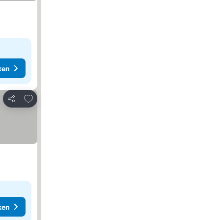
ken
Toevoegen aan favorieten
Delen
ken