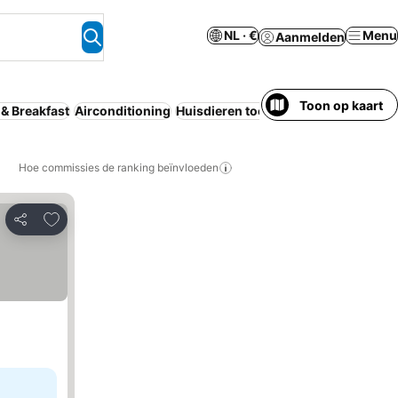
NL · €
Menu
Aanmelden
Toon op kaart
 & Breakfast
Airconditioning
Huisdieren toegestaan
Aparthotel
R
Hoe commissies de ranking beïnvloeden
Toevoegen aan favorieten
Delen