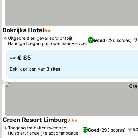
Bokrijks Hotel
2 Sterren
Prijzen bekijken
Uitgebreid en gevarieerd ontbijt,
Goed
(296 scores)
7,9
Handige toegang tot openbaar vervoer
Prijzen bekijken
€ 85
Van
Bekijk prijzen van
3 sites
Green Resort Limburg
3 Sterren
Prijzen bekijken
Toegang tot buitenzwembad,
Goed
(293 scores)
7,7
5.
Huisdiervriendelijke accommodatie
Prijzen bekijken