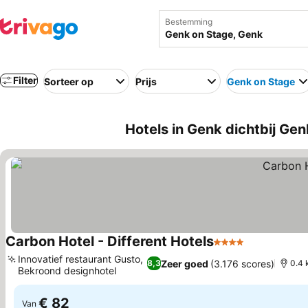
Bestemming
Filter
Sorteer op
Prijs
Genk on Stage
Hotels in Genk dichtbij Gen
Carbon Hotel - Different Hotels
4 Sterren
Prijzen beki
Innovatief restaurant Gusto,
Zeer goed
(3.176 scores)
8,3
0.4 
Bekroond designhotel
Prijzen bekijken
€ 82
Van