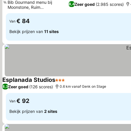
Bib Gourmand menu bij
Zeer goed
(2.985 scores)
8,4
Moonstone, Ruim
Prijzen bekijken
binnenzwembad
€ 84
Van
Bekijk prijzen van
11 sites
Esplanada Studios
3 Sterren
Prijzen bekijken
Zeer goed
(126 scores)
8,3
0.6 km vanaf Genk on Stage
€ 92
Van
Bekijk prijzen van
2 sites