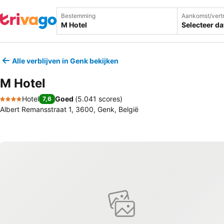
Bestemming
Aankomst/vert
Selecteer d
Alle verblijven in Genk bekijken
M Hotel
Hotel
Goed
(
5.041 scores
)
7,6
4 Sterren
Albert Remansstraat 1, 3600, Genk, België