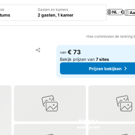
rek
Gasten en kamers
NL · €
Aa
atums
2 gasten, 1 kamer
Hoe commissies de ranking 
Toevoegen aan favorieten
€ 73
van
Delen
Bekijk prijzen van
7 sites
Prijzen bekijken