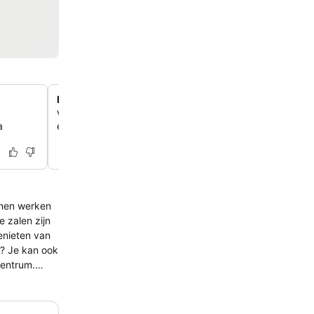
Moderne kamers met levendige muurschilderingen
Verblijf in stijlvol ingerichte kamers met inloopdouches, f
a
en opvallende muurkunst die een eigentijdse touch geef
nnen werken
w? Je kan ook