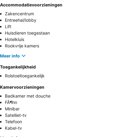
Accommodatievoorzieningen
Zakencentrum
Entreehal/lobby
Lift
Huisdieren toegestaan
Hotelkluis
Rookvrije kamers
Meer info
Toegankelijkheid
Rolstoeltoegankelijk
Kamervoorzieningen
Badkamer met douche
FÃ¶hn
Minibar
Satelliet-tv
Telefoon
Kabel-tv