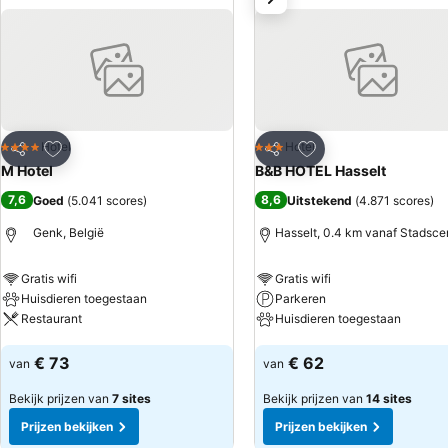
Toevoegen aan favorieten
Toevoegen aan favo
Hotel
Hotel
4 Sterren
3 Sterren
Delen
Delen
M Hotel
B&B HOTEL Hasselt
7,6
8,6
Goed
(
5.041 scores
)
Uitstekend
(
4.871 scores
)
Genk, België
Hasselt, 0.4 km vanaf Stadsc
Gratis wifi
Gratis wifi
Huisdieren toegestaan
Parkeren
Restaurant
Huisdieren toegestaan
Prijzen bekijken
Prijzen bekijken
€ 73
€ 62
van
van
Bekijk prijzen van
7 sites
Bekijk prijzen van
14 sites
Prijzen bekijken
Prijzen bekijken