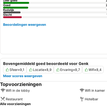
Zeer goed
Goed
Redelijk
Slecht
Beoordelingen weergeven
Bovengemiddeld goed beoordeeld voor Genk
Sfeer
•
9,1
Locatie
•
8,9
Ervaring
•
8,7
Wifi
•
8,4
Meer scores weergeven
Topvoorzieningen
Wifi in de lobby
Wifi in kamer
Restaurant
Hotelbar
Alle voorzieningen