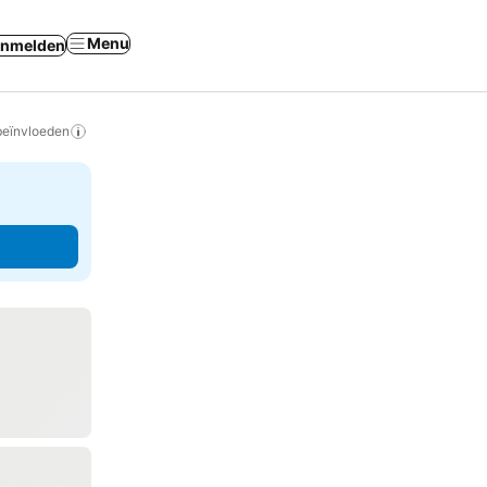
Menu
nmelden
beïnvloeden