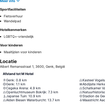
Meer info
Sportfaciliteiten
Fietsverhuur
Wandelpad
Hotelkenmerken
LGBTQ+-vriendelijk
Voor kinderen
Maaltijden voor kinderen
Locatie
Albert Remansstraat 1, 3600, Genk, België
Afstand tot M Hotel
Genk
:
0.8
km
Kasteel Vogel
Genk
:
1.1
km
Abdijsite Herk
Cegeka Arena
:
4.9
km
Openluchtmuseum Bokrijk
:
7.3
km
Natuurhistori
Japanse Tuin
:
10.9
km
Stadion de Ge
Alden Biesen Waterburcht
:
13.7
km
Maastricht Aac