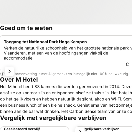
Goed om te weten
Toegang tot Nationaal Park Hoge Kempen
Verken de natuurlijke schoonheid van het grootste nationale park 
Vlaanderen, met een van de hoofdingangen vlakbij de
accommodatie.
Deze samenvatting is met AI gemaakt en is mogelijk niet 100% nauwkeurig.
Over M Hotel
Het M hotel heeft 83 kamers die werden gerenoveerd in 2014. Deze k
alsof ze op kantoor zijn en ontspannen alsof ze thuis zijn. Het hotel heeft vijf vergaderzalen voor vergaderingen tot wel 250 personen. Alle zalen zijn
op het gelijkvloers en hebben natuurlijk daglicht, airco en Wi-Fi. Sommige zalen hebben en vijverzic
een business lunch of een kleine snack. Geniet erna van het zonnetj
binnen aan de bar wat drinken. Het Carbon Sense team van onze collega’s in het Carbon hotel verwelkomen jullie graag in hun wellness centrum.
Vergelijk met vergelijkbare verblijven
Carbon Sense is slechts vijf minuten wandelen van het M hotel. www.carbonsense.be De unieke locatie van het M hote
om je vrije tijd te besteden! Éen van de toegangspoorten van het Nationaal Park Hoge
Geselecteerd verblijf
Vergelijkbare verblijven
volgende
je je auto parkeren op de privéparking van het hotel. Het centraal st