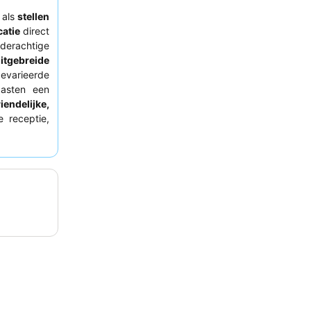
als
stellen
catie
direct
derachtige
itgebreide
evarieerde
gasten een
iendelijke,
e receptie,
die met de
-bikes
een