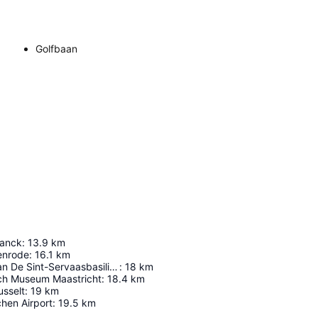
Golfbaan
sanck
:
13.9
km
enrode
:
16.1
km
Schatkamer Van De Sint-Servaasbasiliek
:
18
km
sch Museum Maastricht
:
18.4
km
usselt
:
19
km
hen Airport
:
19.5
km