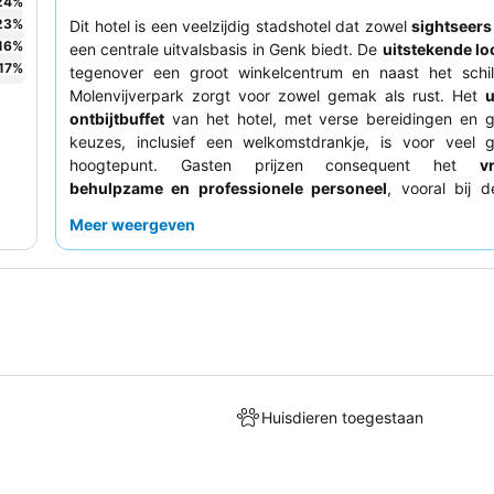
24
%
23
%
Dit hotel is een veelzijdig stadshotel dat zowel
sightseers
16
%
een centrale uitvalsbasis in Genk biedt. De
uitstekende lo
17
%
tegenover een groot winkelcentrum en naast het schil
Molenvijverpark zorgt voor zowel gemak als rust. Het
u
ontbijtbuffet
van het hotel, met verse bereidingen en g
keuzes, inclusief een welkomstdrankje, is voor veel 
hoogtepunt. Gasten prijzen consequent het
vr
behulpzame en professionele personeel
, vooral bij d
vanwege hun oplettendheid en efficiëntie. Voor gasten 
Meer weergeven
fiets reizen, is de
keldergarage met oplaadpunten voor e
waardevolle voorziening.
Huisdieren toegestaan