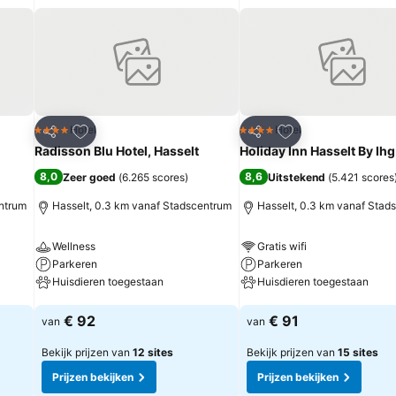
rieten
Toevoegen aan favorieten
Toevoegen aan fa
Hotel
Hotel
4 Sterren
4 Sterren
Delen
Delen
Radisson Blu Hotel, Hasselt
Holiday Inn Hasselt By Ihg
8,0
8,6
Zeer goed
(
6.265 scores
)
Uitstekend
(
5.421 scores
entrum
Hasselt, 0.3 km vanaf Stadscentrum
Hasselt, 0.3 km vanaf Stad
Wellness
Gratis wifi
Parkeren
Parkeren
Huisdieren toegestaan
Huisdieren toegestaan
Prijzen bekijken
Prijzen bekijken
€ 92
€ 91
van
van
Bekijk prijzen van
12 sites
Bekijk prijzen van
15 sites
Prijzen bekijken
Prijzen bekijken