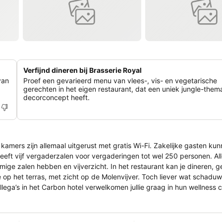
Verfijnd dineren bij Brasserie Royal
van
Proef een gevarieerd menu van vlees-, vis- en vegetarische
gerechten in het eigen restaurant, dat een uniek jungle-them
decorconcept heeft.
amers zijn allemaal uitgerust met gratis Wi-Fi. Zakelijke gasten ku
ht. In het restaurant kan je dineren, genieten van
e op het terras, met zicht op de Molenvijver. Toch liever wat schadu
l biedt tal van mogelijkheden
 Kempen ligt vlak om de hoek. Voor slechts €10 per nacht kan
ation ligt op wandelafstand.