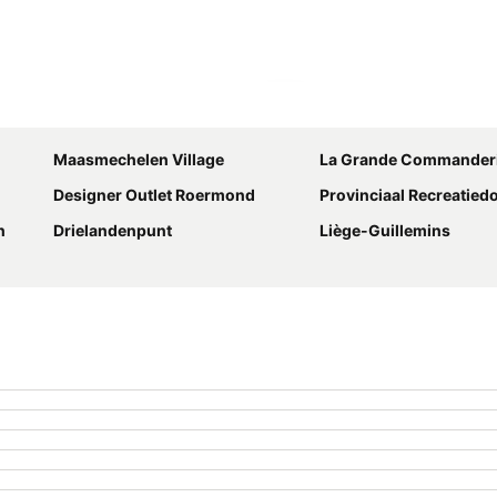
Kaart uitvouwen
Maasmechelen Village
La Grande Commanderie Ald
Designer Outlet Roermond
Provinciaal Recreatiedomein 
n
Drielandenpunt
Liège-Guillemins