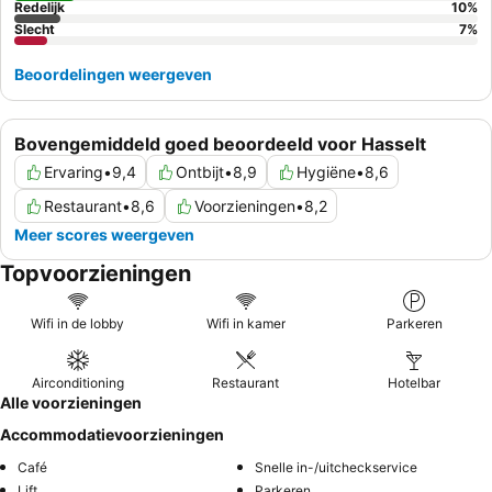
Redelijk
10
%
Slecht
7
%
Beoordelingen weergeven
Bovengemiddeld goed beoordeeld voor Hasselt
Ervaring
•
9,4
Ontbijt
•
8,9
Hygiëne
•
8,6
Restaurant
•
8,6
Voorzieningen
•
8,2
Meer scores weergeven
Topvoorzieningen
Wifi in de lobby
Wifi in kamer
Parkeren
Airconditioning
Restaurant
Hotelbar
Alle voorzieningen
Accommodatievoorzieningen
Café
Snelle in-/uitcheckservice
Lift
Parkeren