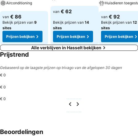
Airconditioning
Huisdieren toegest
Prijzen bekijken
€ 62
van
Prijzen bekijken
Prijzen bekijken
€ 86
€ 92
van
van
Bekijk prijzen van
9
Bekijk prijzen van
14
Bekijk prijzen van
12
sites
sites
sites
Prijzen bekijken
Prijzen bekijken
Prijzen bekijken
Alle verblijven in Hasselt bekijken
Prijstrend
Gebaseerd op de laagste prijzen op trivago van de afgelopen 30 dagen
€ 0
€ 0
€ 0
Beoordelingen