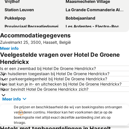
Vrijthof
Maasmechelen Village
Station Leuven
La Grande Commanderie Alden Biesen
Pukkelpop
Bobbejaanland
Provinciaal Recreatiedomein Zilvermeer
Les Ardentes - Electro-Rock Music Festival
Accommodatiegegevens
Nationaal Park Hoge Kempen
Liège-Guillemins
Zuivelmarkt 25, 3500, Hasselt, België
Winterland Hasselt
Plopsa Indoor Hasselt
Meer info
Station Maastricht
MECC
Veelgestelde vragen over Hotel De Groene
Place Saint-Lambert
Norbertijnenabdij Averbode
Hendrickx
Mondoverde
Wild- en wandelpark Molenheide
Is er een zwembad bij Hotel De Groene Hendrickx?
Zijn huisdieren toegestaan bij Hotel De Groene Hendrickx?
L'Abbaye du Val Dieu
Bedevaartsoort Scherpenheuvel
Is er parkeergelegenheid bij Hotel De Groene Hendrickx?
Hoe laat kun je in- en uitchecken bij Hotel De Groene Hendrickx?
Hasselt Sing
Provinciedomein Kessel-Lo
Waar bevindt Hotel De Groene Hendrickx zich?
Wintersportparadijs SnowWorld Landgraaf
Maastricht Aachen Airport
Meer info
Leuven in Scene
Zilvermeer
De prijzen en beschikbaarheid die wij van boekingssites ontvangen
Olmense zoo
Liege Airport
veranderen continu. Hierdoor kan het voorkomen dat je op de
boekingssite niet altijd exact dezelfde aanbieding ziet als op
Geusselt Stadium
Fort de Huy
trivago.
Park Molenheide
Holland Casino Valkenburg
Hotels met topbeoordelingen in Hasselt