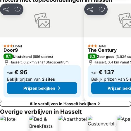
Mont Mosan
Live in Hasselt
Delen
Toevoegen aan favorieten
Delen
Toevoegen aa
Oude Markt
Recreatie- en Natuurpark Keiheuvel
Recreatiepark Hengelhoef
Fluweelengrot
Pretpark de Valkenier
Château Neercanne
Genk on Stage
Limburg Tastes
Hotel
Hotel
3 Sterren
Karting Genk
Maastricht Grotten
3 Sterren
Door9
The Century
9,1
8,3
Uitstekend
(
556 scores
)
Zeer goed
(
3.936 sc
Kasteel van Horst
City-tour met de stadstram
Hasselt, 0.2 km vanaf Stadscentrum
Hasselt, 0.4 km vanaf
Groot Begijnhof
Le Carré
€ 96
€ 137
van
van
Bekijk prijzen van
3 sites
Bekijk prijzen van
5 
Prijzen bekijken
Prijzen bek
Alle verblijven in Hasselt bekijken
Overige verblijven in Hasselt