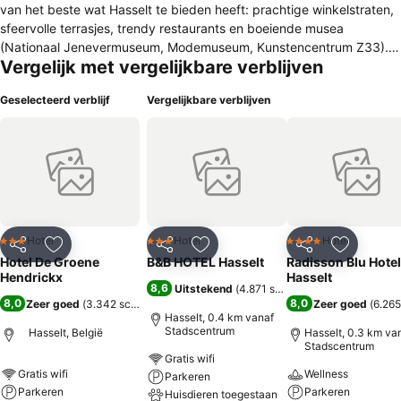
van het beste wat Hasselt te bieden heeft: prachtige winkelstraten,
sfeervolle terrasjes, trendy restaurants en boeiende musea
(Nationaal Jenevermuseum, Modemuseum, Kunstencentrum Z33).
Vergelijk met vergelijkbare verblijven
Een perfecte verblijfslocatie om de stad te ontdekken en te
genieten van de typisch Limburgse gastvrijheid. Het hotel telt 22
Geselecteerd verblijf
Vergelijkbare verblijven
warme, trendy kamers voorzien van alle modern comfort. Elke
kamer ademt een eigen sfeer. Via afbeeldingen, kleurgebruik en
enkele verrassende accenten wordt er ingespeeld op thema’s
gerelateerd aan karakteristieken en specialiteiten van de stad
Hasselt. Voor uw seminarie of teambuilding werken wij samen met
externe partners, contacteer ons vrijblijvend voor een voorstel op
maat.
Hotel
Hotel
Hotel
3 Sterren
3 Sterren
4 Sterren
Delen
Toevoegen aan favorieten
Delen
Toevoegen aan favorieten
Delen
Toevoege
Hotel De Groene
B&B HOTEL Hasselt
Radisson Blu Hotel
Hendrickx
Hasselt
8,6
Uitstekend
(
4.871 scores
)
8,0
8,0
Zeer goed
(
3.342 scores
)
Zeer goed
(
6.265
Hasselt, 0.4 km vanaf
Stadscentrum
Hasselt, België
Hasselt, 0.3 km va
Stadscentrum
Gratis wifi
Gratis wifi
Wellness
Parkeren
Parkeren
Parkeren
Huisdieren toegestaan