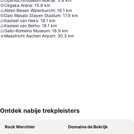
Openluchtmuseum Bokrijk
:
5.6
km
Cegeka Arena
:
15.8
km
Alden Biesen Waterburcht
:
16.1
km
Daio Wasabi Stayen Stadium
:
17.9
km
Kasteel van Heks
:
18.1
km
Kasteel van Betho
:
18.1
km
Gallo-Romeins Museum
:
18.9
km
Maastricht Aachen Airport
:
30.3
km
Ontdek nabije trekpleisters
Kaart uitvouwen
Rock Werchter
Domaine de Bokrijk