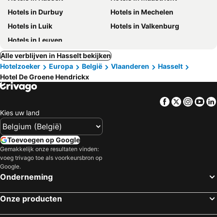
Hotels in Durbuy
Hotels in Mechelen
Hotels in Luik
Hotels in Valkenburg
Hotels in Leuven
Alle verblijven in Hasselt bekijken
Hotelzoeker
Europa
België
Vlaanderen
Hasselt
Hotel De Groene Hendrickx
Facebook
Twitter
Insta
Yo
Kies uw land
Toevoegen op Google
Gemakkelijk onze resultaten vinden:
voeg trivago toe als voorkeursbron op
Google.
Onderneming
Onze producten