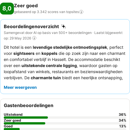
Zeer goed
8,0
gebaseerd op 3.342 scores van
topsites
Beoordelingenoverzicht
Samengevat door AI op basis van 500+ beoordelingen · Laatst bijgewerkt
op: 29 May 2026
Dit hotel is een
levendige stedelijke ontmoetingsplek
, perfect
voor
sightseers
en
koppels
die op zoek zijn naar een charmant
en comfortabel verblijf in Hasselt. De accommodatie beschikt
over een
uitstekende centrale ligging
, waardoor gasten op
loopafstand van winkels, restaurants en bezienswaardigheden
verblijven. De
charmante tuin
biedt een heerlijke ontsnapping,
terwijl het
uitgebreide ontbijtbuffet
consequent wordt
Meer weergeven
geprezen om zijn variatie en kwaliteit. Gasten benadrukken
steevast het
vriendelijke en behulpzame personeel
, dat altijd
klaarstaat om te assisteren. Voor een rustigere ervaring kunt u
Gastenbeoordelingen
overwegen een kamer met uitzicht op de tuin aan te vragen.
Uitstekend
36
%
Zeer goed
34
%
Goed
13
%