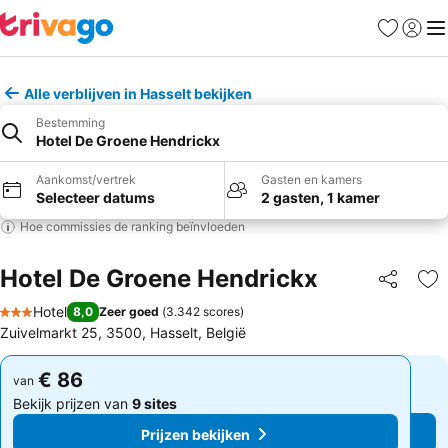
Favorieten
Aanmel
Me
Alle verblijven in Hasselt bekijken
Bestemming
Hotel De Groene Hendrickx
Aankomst/vertrek
Gasten en kamers
Selecteer datums
2 gasten, 1 kamer
Hoe commissies de ranking beïnvloeden
Hotel De Groene Hendrickx
Delen
To
Hotel
8,0
Zeer goed
(
3.342 scores
)
3 Sterren
Zuivelmarkt 25, 3500, Hasselt, België
€ 86
€ 86
van
van
Bekijk prijzen van
9 sites
Bekijk prijzen van
9 sites
Prijzen bekijken
Prijzen bekijken