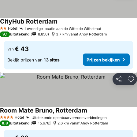
CityHub Rotterdam
Hotel
Levendige locatie aan de Witte de Withstraat
2 Sterren
9,1
Uitstekend
8.850
3.7 km vanaf Ahoy Rotterdam
€ 43
Van
Bekijk prijzen van
13 sites
Prijzen bekijken
Delen
To
Room Mate Bruno, Rotterdam
Hotel
Uitstekende openbaarvervoersverbindingen
4 Sterren
8,8
Uitstekend
15.678
2.6 km vanaf Ahoy Rotterdam