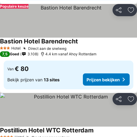
Populaire keuze
Delen
To
Bastion Hotel Barendrecht
Hotel
Direct aan de snelweg
3 Sterren
7,5
Goed
3.108
4.4 km vanaf Ahoy Rotterdam
€ 80
Van
Bekijk prijzen van
13 sites
Prijzen bekijken
Delen
To
Postillion Hotel WTC Rotterdam