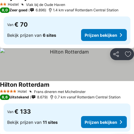
Hostel
Vlak bij de Oude Haven
2 Sterren
8,0
Zeer goed
6.896
1.4 km vanaf Rotterdam Central Station
€ 70
Van
Bekijk prijzen van
6 sites
Prijzen bekijken
Delen
To
Hilton Rotterdam
Hotel
Frans dineren met Michelinster
5 Sterren
8,6
Uitstekend
8.679
0.7 km vanaf Rotterdam Central Station
€ 133
Van
Bekijk prijzen van
11 sites
Prijzen bekijken