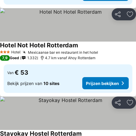
Delen
To
Hotel Not Hotel Rotterdam
Hotel
Mexicaanse bar en restaurant in het hotel
3 Sterren
7,9
Goed
1.332
4.7 km vanaf Ahoy Rotterdam
€ 53
Van
Bekijk prijzen van
10 sites
Prijzen bekijken
Delen
To
Stayokay Hostel Rotterdam