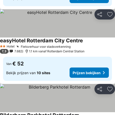
Delen
To
easyHotel Rotterdam City Centre
Hotel
Fietsverhuur voor stadsverkenning
2 Sterren
7,3
7.682
1.1 km vanaf Rotterdam Central Station
€ 52
Van
Bekijk prijzen van
10 sites
Prijzen bekijken
Delen
To