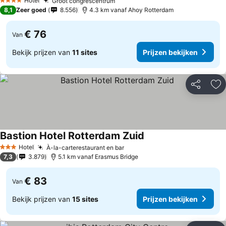
Hotel
Groot congrescentrum
4 Sterren
8,1
Zeer goed
8.556
4.3 km vanaf Ahoy Rotterdam
€ 76
Van
Bekijk prijzen van
11 sites
Prijzen bekijken
Delen
To
Bastion Hotel Rotterdam Zuid
Hotel
À-la-carterestaurant en bar
3 Sterren
7,3
3.879
5.1 km vanaf Erasmus Bridge
€ 83
Van
Bekijk prijzen van
15 sites
Prijzen bekijken