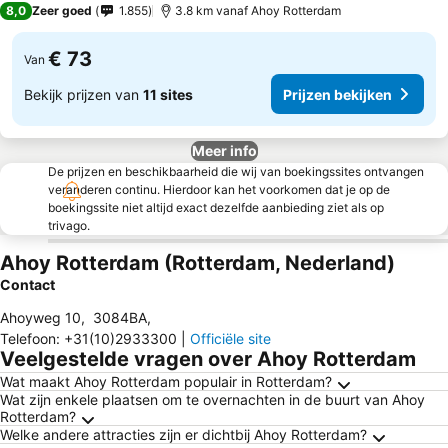
8,0
Zeer goed
1.855
3.8 km vanaf Ahoy Rotterdam
€ 73
Van
Bekijk prijzen van
11 sites
Prijzen bekijken
Meer info
De prijzen en beschikbaarheid die wij van boekingssites ontvangen
veranderen continu. Hierdoor kan het voorkomen dat je op de
boekingssite niet altijd exact dezelfde aanbieding ziet als op
trivago.
Ahoy Rotterdam (Rotterdam, Nederland)
Contact
Ahoyweg 10
,
3084BA
,
Telefoon
:
+31(10)2933300
|
Officiële site
Veelgestelde vragen over Ahoy Rotterdam
Wat maakt Ahoy Rotterdam populair in Rotterdam?
Wat zijn enkele plaatsen om te overnachten in de buurt van Ahoy
Rotterdam?
Welke andere attracties zijn er dichtbij Ahoy Rotterdam?