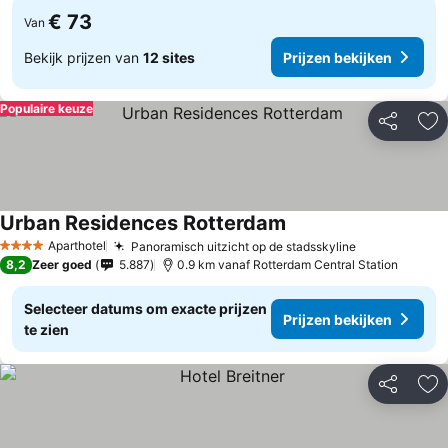
€ 73
Van
Bekijk prijzen van
12 sites
Prijzen bekijken
Populaire keuze
Delen
To
Urban Residences Rotterdam
Aparthotel
Panoramisch uitzicht op de stadsskyline
4 Sterren
8,2
Zeer goed
5.887
0.9 km vanaf Rotterdam Central Station
Selecteer datums om exacte prijzen
Prijzen bekijken
te zien
Delen
To