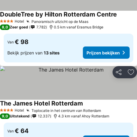
DoubleTree by Hilton Rotterdam Centre
Hotel
Panoramisch uitzicht op de Maas
4 Sterren
8,0
Zeer goed
7.782
0.5 km vanaf Erasmus Bridge
€ 98
Van
Bekijk prijzen van
13 sites
Prijzen bekijken
Delen
To
The James Hotel Rotterdam
Hotel
Toplocatie in het centrum van Rotterdam
4 Sterren
9,0
Uitstekend
12.337
4.3 km vanaf Ahoy Rotterdam
€ 64
Van