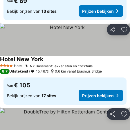
€ 89
Van
Bekijk prijzen van
13 sites
Prijzen bekijken
Delen
To
Hotel New York
Hotel
NY Basement: lekker eten en cocktails
4 Sterren
8,7
Uitstekend
15.467
0.6 km vanaf Erasmus Bridge
€ 105
Van
Bekijk prijzen van
17 sites
Prijzen bekijken
Delen
To