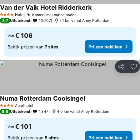
Van der Valk Hotel Ridderkerk
Hotel
Kamers met bubbelbaden
4 Sterren
8,7
Uitstekend
10.707
5.1 km vanaf Ahoy Rotterdam
€ 106
Van
Bekijk prijzen van
7 sites
Prijzen bekijken
Delen
To
Numa Rotterdam Coolsingel
Aparthotel
4 Sterren
8,5
Uitstekend
1.347
4.0 km vanaf Ahoy Rotterdam
€ 101
Van
Bekijk prijzen van
5 sites
Prijzen bekijken