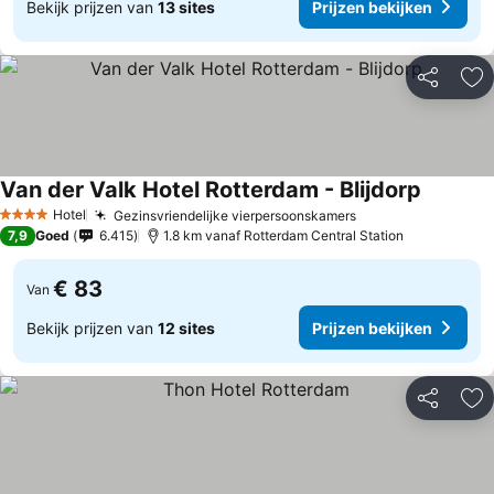
Bekijk prijzen van
13 sites
Prijzen bekijken
Delen
To
Van der Valk Hotel Rotterdam - Blijdorp
Hotel
Gezinsvriendelijke vierpersoonskamers
4 Sterren
7,9
Goed
6.415
1.8 km vanaf Rotterdam Central Station
€ 83
Van
Bekijk prijzen van
12 sites
Prijzen bekijken
Delen
To