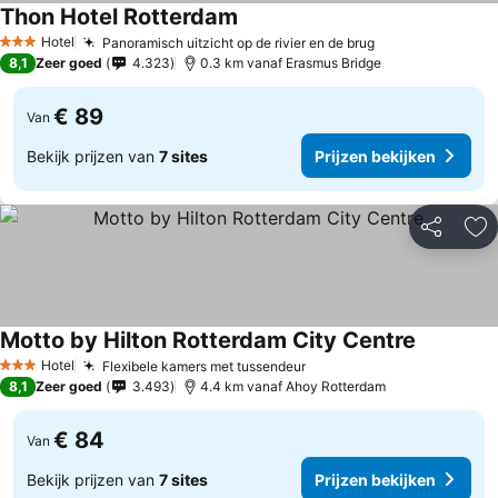
Thon Hotel Rotterdam
Hotel
Panoramisch uitzicht op de rivier en de brug
3 Sterren
8,1
Zeer goed
4.323
0.3 km vanaf Erasmus Bridge
€ 89
Van
Bekijk prijzen van
7 sites
Prijzen bekijken
Delen
To
Motto by Hilton Rotterdam City Centre
Hotel
Flexibele kamers met tussendeur
3 Sterren
8,1
Zeer goed
3.493
4.4 km vanaf Ahoy Rotterdam
€ 84
Van
Bekijk prijzen van
7 sites
Prijzen bekijken