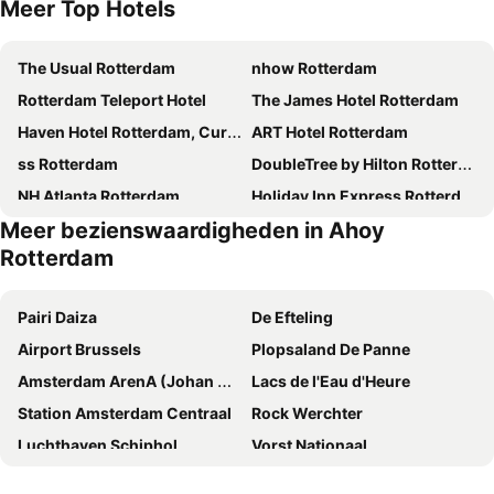
Meer Top Hotels
The Usual Rotterdam
nhow Rotterdam
Rotterdam Teleport Hotel
The James Hotel Rotterdam
Haven Hotel Rotterdam, Curio Collection by Hilton
ART Hotel Rotterdam
ss Rotterdam
DoubleTree by Hilton Rotterdam Centre
NH Atlanta Rotterdam
Holiday Inn Express Rotterdam - Central Station By Ihg
Meer bezienswaardigheden in Ahoy
Postillion Hotel WTC Rotterdam
ibis Styles Rotterdam Ahoy
Rotterdam
a&o Rotterdam
Bilderberg Parkhotel Rotterdam
CityHub Rotterdam
Van der Valk Hotel Rotterdam - Blijdorp
Pairi Daiza
De Efteling
Room Mate Bruno, Rotterdam
ibis budget Rotterdam The Hague Airport
Airport Brussels
Plopsaland De Panne
Van der Valk Hotel Dordrecht
ibis Rotterdam City Centre
Amsterdam ArenA (Johan Cruijff ArenA)
Lacs de l'Eau d'Heure
Hilton Rotterdam
Carlton Oasis Hotel
Station Amsterdam Centraal
Rock Werchter
WestCord Hotel Delft
Novotel Rotterdam Brainpark
Luchthaven Schiphol
Vorst Nationaal
Rotterdam Marriott Hotel
Delta Hotel
Station Oostende
Domaine de Bokrijk
citizenM Rotterdam
Riva hotel Den Haag - Delft