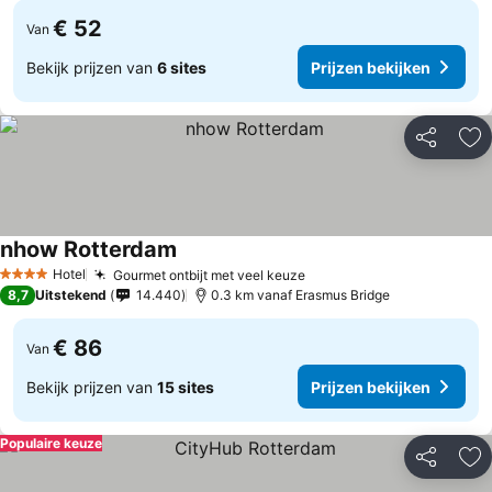
€ 52
Van
Bekijk prijzen van
6 sites
Prijzen bekijken
Delen
To
nhow Rotterdam
Hotel
Gourmet ontbijt met veel keuze
4 Sterren
8,7
Uitstekend
14.440
0.3 km vanaf Erasmus Bridge
€ 86
Van
Bekijk prijzen van
15 sites
Prijzen bekijken
Populaire keuze
Delen
To