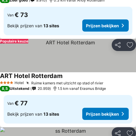
8,2
Zeer goed
9.910
0.3 km vanaf Ahoy Rotterdam
€ 73
Van
Bekijk prijzen van
13 sites
Prijzen bekijken
Populaire keuze
Delen
To
ART Hotel Rotterdam
Hotel
Ruime kamers met uitzicht op stad of rivier
4 Sterren
8,5
Uitstekend
20.959
1.5 km vanaf Erasmus Bridge
€ 77
Van
Bekijk prijzen van
13 sites
Prijzen bekijken