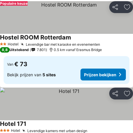
Populaire keuze
Delen
To
Hostel ROOM Rotterdam
Hostel
Levendige bar met karaoke en evenementen
2 Sterren
8,8
Uitstekend
7.801
0.5 km vanaf Erasmus Bridge
€ 73
Van
Bekijk prijzen van
5 sites
Prijzen bekijken
Delen
To
Hotel 171
Hotel
Levendige kamers met urban design
3 Sterren