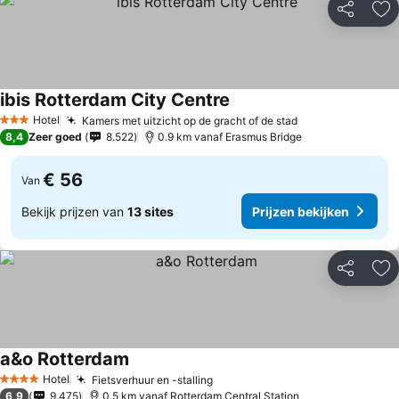
Delen
To
ibis Rotterdam City Centre
Hotel
Kamers met uitzicht op de gracht of de stad
3 Sterren
8,4
Zeer goed
8.522
0.9 km vanaf Erasmus Bridge
€ 56
Van
Bekijk prijzen van
13 sites
Prijzen bekijken
Delen
To
a&o Rotterdam
Hotel
Fietsverhuur en -stalling
4 Sterren
6,9
9.475
0.5 km vanaf Rotterdam Central Station