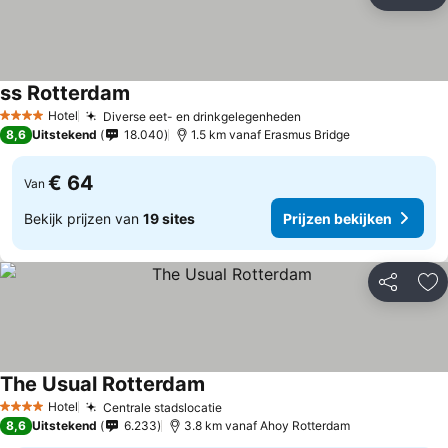
Delen
To
ss Rotterdam
Hotel
Diverse eet- en drinkgelegenheden
4 Sterren
8,6
Uitstekend
18.040
1.5 km vanaf Erasmus Bridge
€ 64
Van
Bekijk prijzen van
19 sites
Prijzen bekijken
Delen
To
The Usual Rotterdam
Hotel
Centrale stadslocatie
4 Sterren
8,6
Uitstekend
6.233
3.8 km vanaf Ahoy Rotterdam