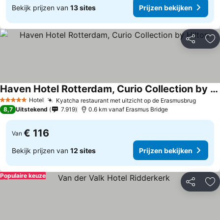
Bekijk prijzen van
13 sites
Prijzen bekijken
Delen
To
Haven Hotel Rotterdam, Curio Collection by Hilton
Hotel
Kyatcha restaurant met uitzicht op de Erasmusbrug
5 Sterren
8,7
Uitstekend
7.919
0.6 km vanaf Erasmus Bridge
€ 116
Van
Bekijk prijzen van
12 sites
Prijzen bekijken
Populaire keuze
Delen
To