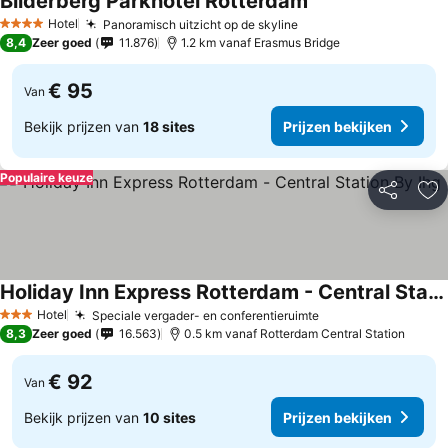
Bilderberg Parkhotel Rotterdam
Hotel
Panoramisch uitzicht op de skyline
4 Sterren
8,4
Zeer goed
11.876
1.2 km vanaf Erasmus Bridge
€ 95
Van
Bekijk prijzen van
18 sites
Prijzen bekijken
Populaire keuze
Delen
To
Holiday Inn Express Rotterdam - Central Station By Ihg
Hotel
Speciale vergader- en conferentieruimte
3 Sterren
8,3
Zeer goed
16.563
0.5 km vanaf Rotterdam Central Station
€ 92
Van
Bekijk prijzen van
10 sites
Prijzen bekijken