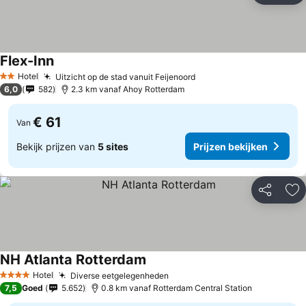
Flex-Inn
Hotel
Uitzicht op de stad vanuit Feijenoord
2 Sterren
6,0
582
2.3 km vanaf Ahoy Rotterdam
€ 61
Van
Bekijk prijzen van
5 sites
Prijzen bekijken
Delen
To
NH Atlanta Rotterdam
Hotel
Diverse eetgelegenheden
4 Sterren
7,5
Goed
5.652
0.8 km vanaf Rotterdam Central Station