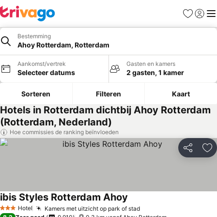
Favorieten
Aanmel
Me
Bestemming
Ahoy Rotterdam, Rotterdam
Aankomst/vertrek
Gasten en kamers
Selecteer datums
2 gasten, 1 kamer
Sorteren
Filteren
Kaart
Hotels in Rotterdam dichtbij Ahoy Rotterdam
(Rotterdam, Nederland)
Hoe commissies de ranking beïnvloeden
Delen
To
ibis Styles Rotterdam Ahoy
Hotel
Kamers met uitzicht op park of stad
3 Sterren