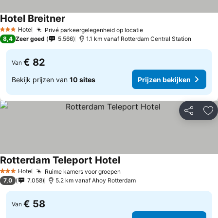
Hotel Breitner
Hotel
Privé parkeergelegenheid op locatie
3 Sterren
8,4
Zeer goed
5.566
1.1 km vanaf Rotterdam Central Station
€ 82
Van
Bekijk prijzen van
10 sites
Prijzen bekijken
Delen
To
Rotterdam Teleport Hotel
Hotel
Ruime kamers voor groepen
3 Sterren
7,0
7.058
5.2 km vanaf Ahoy Rotterdam
€ 58
Van