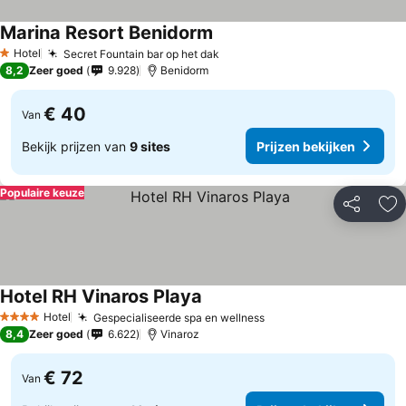
Marina Resort Benidorm
Hotel
Secret Fountain bar op het dak
1 Sterren
8,2
Zeer goed
9.928
Benidorm
€ 40
Van
Bekijk prijzen van
9 sites
Prijzen bekijken
Populaire keuze
Delen
To
Hotel RH Vinaros Playa
Hotel
Gespecialiseerde spa en wellness
4 Sterren
8,4
Zeer goed
6.622
Vinaroz
€ 72
Van