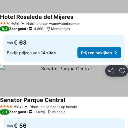
Hotel Rosaleda del Mijares
Hotel
Nabijheid van warmwaterbronnen
3 Sterren
8,4
Zeer goed
4.890
Montanejos
€ 63
Van
Bekijk prijzen van
14 sites
Prijzen bekijken
Delen
To
Senator Parque Central
Hotel
Diner- en baropties op locatie
4 Sterren
8,1
Zeer goed
11.629
Valencia
€ 56
Van