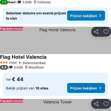
7,7
Goed
3.549
Cofrentes
Selecteer datums om exacte prijzen
Prijzen bekijken
te zien
Populaire keuze
Delen
To
Flag Hotel Valencia
Hotel
Buitenzwembad
3 Sterren
6,8
6.428
Masalfasar
€ 44
Van
Bekijk prijzen van
16 sites
Prijzen bekijken
Populaire keuze
Delen
To