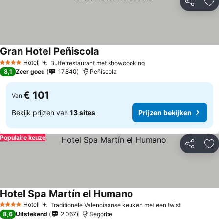
Delen
To
Gran Hotel Peñiscola
Hotel
Buffetrestaurant met showcooking
4 Sterren
8,1
Zeer goed
17.840
Peñíscola
€ 101
Van
Bekijk prijzen van
13 sites
Prijzen bekijken
Populaire keuze
Delen
To
Hotel Spa Martín el Humano
Hotel
Traditionele Valenciaanse keuken met een twist
4 Sterren
8,6
Uitstekend
2.067
Segorbe