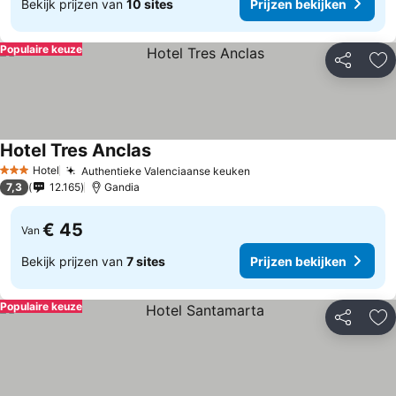
Bekijk prijzen van
10 sites
Prijzen bekijken
Populaire keuze
Delen
To
Hotel Tres Anclas
Hotel
Authentieke Valenciaanse keuken
3 Sterren
7,3
12.165
Gandia
€ 45
Van
Bekijk prijzen van
7 sites
Prijzen bekijken
Populaire keuze
Delen
To