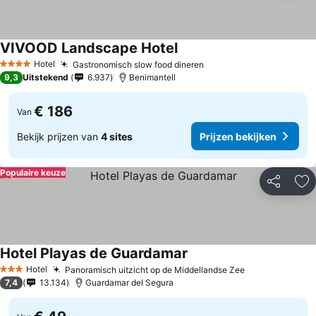
VIVOOD Landscape Hotel
Hotel
Gastronomisch slow food dineren
4 Sterren
9,3
Uitstekend
6.937
Benimantell
€ 186
Van
Bekijk prijzen van
4 sites
Prijzen bekijken
Populaire keuze
Delen
To
Hotel Playas de Guardamar
Hotel
Panoramisch uitzicht op de Middellandse Zee
3 Sterren
7,4
13.134
Guardamar del Segura