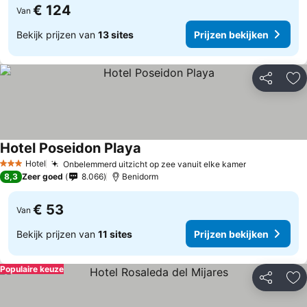
€ 124
Van
Bekijk prijzen van
13 sites
Prijzen bekijken
Delen
To
Hotel Poseidon Playa
Hotel
Onbelemmerd uitzicht op zee vanuit elke kamer
3 Sterren
8,3
Zeer goed
8.066
Benidorm
€ 53
Van
Bekijk prijzen van
11 sites
Prijzen bekijken
Populaire keuze
Delen
To