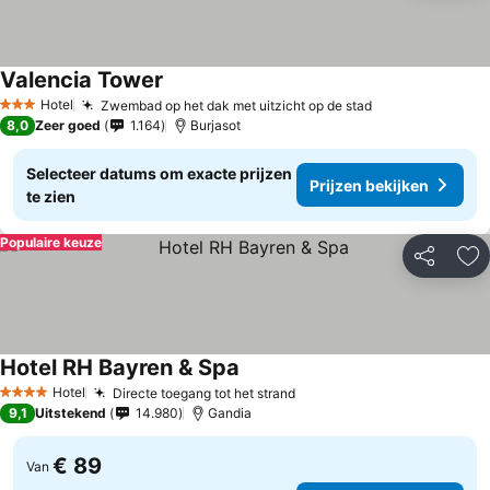
Valencia Tower
Hotel
Zwembad op het dak met uitzicht op de stad
3 Sterren
8,0
Zeer goed
1.164
Burjasot
Selecteer datums om exacte prijzen
Prijzen bekijken
te zien
Populaire keuze
Delen
To
Hotel RH Bayren & Spa
Hotel
Directe toegang tot het strand
4 Sterren
9,1
Uitstekend
14.980
Gandia
€ 89
Van