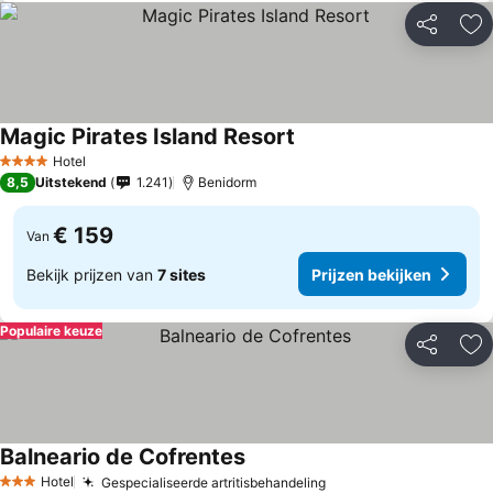
Delen
To
Magic Pirates Island Resort
Hotel
4 Sterren
8,5
Uitstekend
1.241
Benidorm
€ 159
Van
Bekijk prijzen van
7 sites
Prijzen bekijken
Populaire keuze
Delen
To
Balneario de Cofrentes
Hotel
Gespecialiseerde artritisbehandeling
3 Sterren