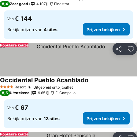
3 Sterren
8,4
Zeer goed
4.107
Finestrat
€ 144
Van
Bekijk prijzen van
4 sites
Prijzen bekijken
Populaire keuze
Delen
To
Occidental Pueblo Acantilado
Resort
Uitgebreid ontbijtbuffet
4 Sterren
8,5
Uitstekend
9.651
El Campello
€ 67
Van
Bekijk prijzen van
13 sites
Prijzen bekijken
Populaire keuze