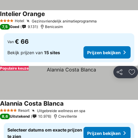
Intelier Orange
Hotel
Gezinsvriendelijk animatieprogramma
4 Sterren
7,5
Goed
9.131
Benicasim
€ 66
Van
Bekijk prijzen van
15 sites
Prijzen bekijken
Populaire keuze
Delen
To
Alannia Costa Blanca
Resort
Uitgebreide wellness en spa
5 Sterren
8,6
Uitstekend
10.976
Crevillente
Selecteer datums om exacte prijzen
Prijzen bekijken
te zien