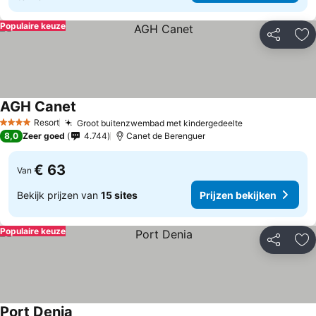
Populaire keuze
Delen
To
AGH Canet
Resort
Groot buitenzwembad met kindergedeelte
4 Sterren
8,0
Zeer goed
4.744
Canet de Berenguer
€ 63
Van
Bekijk prijzen van
15 sites
Prijzen bekijken
Populaire keuze
Delen
To
Port Denia