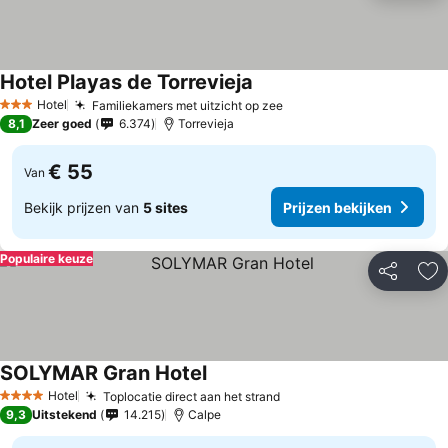
Hotel Playas de Torrevieja
Hotel
Familiekamers met uitzicht op zee
3 Sterren
8,1
Zeer goed
6.374
Torrevieja
€ 55
Van
Bekijk prijzen van
5 sites
Prijzen bekijken
Populaire keuze
Delen
To
SOLYMAR Gran Hotel
Hotel
Toplocatie direct aan het strand
4 Sterren
9,3
Uitstekend
14.215
Calpe