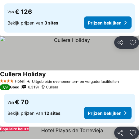
€ 126
Van
Bekijk prijzen van
3 sites
Prijzen bekijken
Delen
To
Cullera Holiday
Hotel
Uitgebreide evenementen- en vergaderfaciliteiten
4 Sterren
7,9
Goed
6.319
Cullera
€ 70
Van
Bekijk prijzen van
12 sites
Prijzen bekijken
Populaire keuze
Delen
To