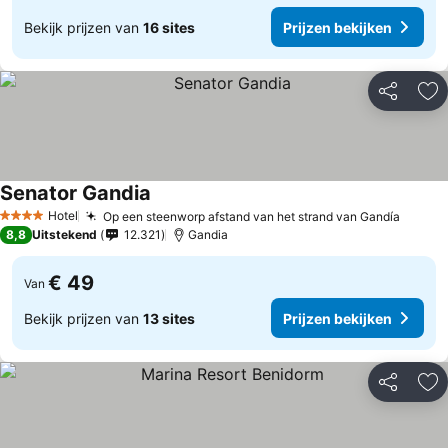
Bekijk prijzen van
16 sites
Prijzen bekijken
Delen
To
Senator Gandia
Hotel
Op een steenworp afstand van het strand van Gandía
4 Sterren
8,8
Uitstekend
12.321
Gandia
€ 49
Van
Bekijk prijzen van
13 sites
Prijzen bekijken
Delen
To