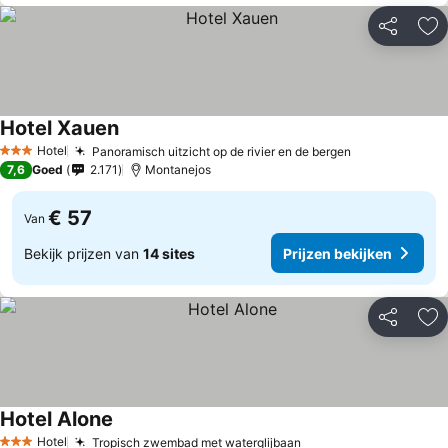
Delen
To
Hotel Xauen
Hotel
Panoramisch uitzicht op de rivier en de bergen
3 Sterren
7,6
Goed
2.171
Montanejos
€ 57
Van
Bekijk prijzen van
14 sites
Prijzen bekijken
Delen
To
Hotel Alone
Hotel
Tropisch zwembad met waterglijbaan