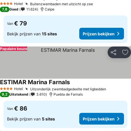
Hotel
Buitenzwembaden met uitzicht op zee
4 Sterren
7,8
Goed
11.624
Calpe
€ 79
Van
Bekijk prijzen van
15 sites
Prijzen bekijken
Populaire keuze
Delen
To
ESTIMAR Marina Farnals
Hotel
Uitzonderlijk zwembadgedeelte met ligbedden
4 Sterren
9,2
Uitstekend
3.610
Puebla de Farnals
€ 86
Van
Bekijk prijzen van
5 sites
Prijzen bekijken