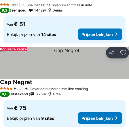
Hotel
Spa met sauna, solarium en fitnessruimte
3 Sterren
8,2
Zeer goed
14.129
Dénia
€ 51
Van
Bekijk prijzen van
14 sites
Prijzen bekijken
Populaire keuze
Delen
To
Cap Negret
Hotel
Gevarieerd dineren met live cooking
4 Sterren
8,8
Uitstekend
6.259
Altea
€ 75
Van
Bekijk prijzen van
9 sites
Prijzen bekijken