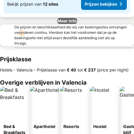
Bekijk prijzen van
12 sites
Prijzen bekijken
Meer info
De prijzen en beschikbaarheid die wij van boekingssites ontvangen
veranderen continu. Hierdoor kan het voorkomen dat je op de
boekingssite niet altijd exact dezelfde aanbieding ziet als op
trivago.
Prijsklasse
Hotels - Valencia -
Prijsklasse
van
‎€ 40
tot
‎€ 237
(price per night)
Overige verblijven in Valencia
Bed &
Aparthotel
Resorts
Hostel
Gast
Breakfasts
blijf