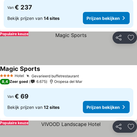
€ 237
Van
Bekijk prijzen van
14 sites
Prijzen bekijken
Populaire keuze
Delen
To
Magic Sports
Hotel
Gevarieerd buffetrestaurant
4 Sterren
8,4
Zeer goed
6.675
Oropesa del Mar
€ 69
Van
Bekijk prijzen van
12 sites
Prijzen bekijken
Populaire keuze
Delen
To