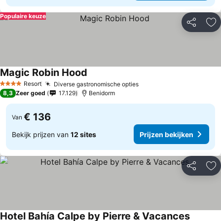
Populaire keuze
Delen
To
Magic Robin Hood
Resort
Diverse gastronomische opties
4 Sterren
8,3
Zeer goed
17.129
Benidorm
€ 136
Van
Bekijk prijzen van
12 sites
Prijzen bekijken
Delen
To
Hotel Bahía Calpe by Pierre & Vacances