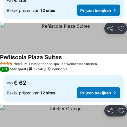
€ 49
Van
Bekijk prijzen van
12 sites
Prijzen bekijken
Delen
To
Peñiscola Plaza Suites
Hotel
Ontspannende spa- en wellnessfaciliteiten
4 Sterren
8,1
Zeer goed
17.545
Peñíscola
€ 62
Van
Bekijk prijzen van
12 sites
Prijzen bekijken
Delen
To