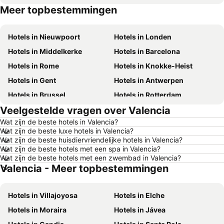
Meer topbestemmingen
Hotels in België
Hotels in Belgische Ardennen
Hotels in Nieuwpoort
Hotels in Londen
Hotels in Middelkerke
Hotels in Barcelona
Hotels in Rome
Hotels in Knokke-Heist
Hotels in Gent
Hotels in Antwerpen
Hotels in Brussel
Hotels in Rotterdam
Veelgestelde vragen over Valencia
Hotels in Maastricht
Hotels in Durbuy
Wat zijn de beste hotels in Valencia?
Hotels in Hasselt
Hotels in New York
Wat zijn de beste luxe hotels in Valencia?
Hotels in Boulogne-sur-Mer
Hotels in De Haan
Wat zijn de beste huisdiervriendelijke hotels in Valencia?
Wat zijn de beste hotels met een spa in Valencia?
Hotels in Le Touquet-Paris-Plage
Hotels in Duinkerke
Wat zijn de beste hotels met een zwembad in Valencia?
Valencia - Meer topbestemmingen
Hotels in Málaga
Hotels in Frankrijk
Hotels in Luxemburg
Hotels in Tenerife
Hotels in Villajoyosa
Hotels in Elche
Hotels in Mallorca
Hotels in Ibiza
Hotels in Moraira
Hotels in Jávea
Hotels in Italië
Hotels in Normandië