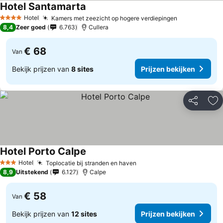
Hotel Santamarta
Hotel
Kamers met zeezicht op hogere verdiepingen
4 Sterren
8,4
Zeer goed
6.763
Cullera
€ 68
Van
Bekijk prijzen van
8 sites
Prijzen bekijken
Delen
To
Hotel Porto Calpe
Hotel
Toplocatie bij stranden en haven
3 Sterren
8,9
Uitstekend
6.127
Calpe
€ 58
Van
Bekijk prijzen van
12 sites
Prijzen bekijken