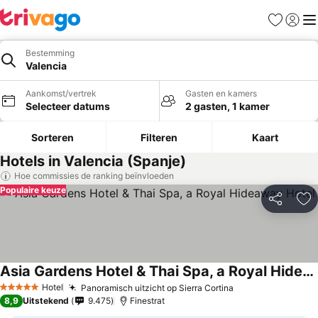
Favorieten
Aanmel
Me
Bestemming
Valencia
Aankomst/vertrek
Gasten en kamers
Selecteer datums
2 gasten, 1 kamer
Sorteren
Filteren
Kaart
Hotels in Valencia (Spanje)
Hoe commissies de ranking beïnvloeden
Populaire keuze
Delen
To
Asia Gardens Hotel & Thai Spa, a Royal Hideaway Hotel
Hotel
Panoramisch uitzicht op Sierra Cortina
5 Sterren
8,9
Uitstekend
9.475
Finestrat