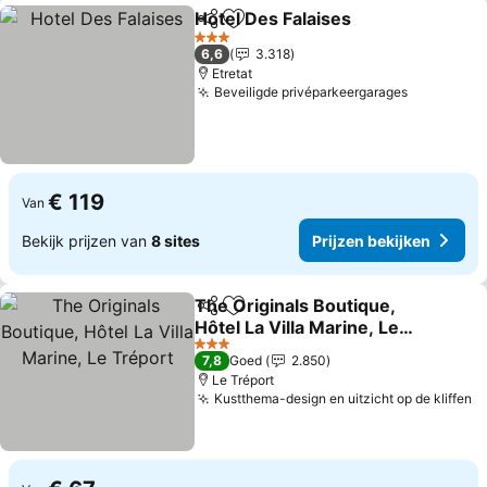
Hotel Des Falaises
Delen
Toevoegen aan favorieten
3 Sterren
6,6
3.318
Etretat
Beveiligde privéparkeergarages
€ 119
Van
Bekijk prijzen van
8 sites
Prijzen bekijken
The Originals Boutique,
Delen
Toevoegen aan favorieten
Hôtel La Villa Marine, Le
Tréport
3 Sterren
7,8
Goed
2.850
Le Tréport
Kustthema-design en uitzicht op de kliffen