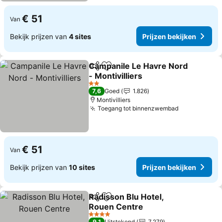
€ 51
Van
Bekijk prijzen van
4 sites
Prijzen bekijken
Campanile Le Havre Nord
Delen
Toevoegen aan favorieten
- Montivilliers
2 Sterren
7,6
Goed
1.826
Montivilliers
Toegang tot binnenzwembad
€ 51
Van
Bekijk prijzen van
10 sites
Prijzen bekijken
Radisson Blu Hotel,
Delen
Toevoegen aan favorieten
Rouen Centre
4 Sterren
9,1
Uitstekend
7.279