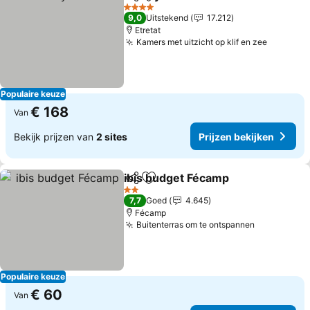
Delen
Toevoegen aan favorieten
4 Sterren
9,0
Uitstekend
17.212
Etretat
Kamers met uitzicht op klif en zee
Populaire keuze
€ 168
Van
Bekijk prijzen van
2 sites
Prijzen bekijken
ibis budget Fécamp
Delen
Toevoegen aan favorieten
2 Sterren
7,7
Goed
4.645
Fécamp
Buitenterras om te ontspannen
Populaire keuze
€ 60
Van