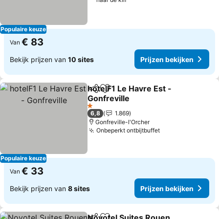
Populaire keuze
€ 83
Van
Bekijk prijzen van
10 sites
Prijzen bekijken
hotelF1 Le Havre Est -
Delen
Toevoegen aan favorieten
Gonfreville
1 Sterren
6,8
1.869
Gonfreville-l'Orcher
Onbeperkt ontbijtbuffet
Populaire keuze
€ 33
Van
Bekijk prijzen van
8 sites
Prijzen bekijken
Novotel Suites Rouen