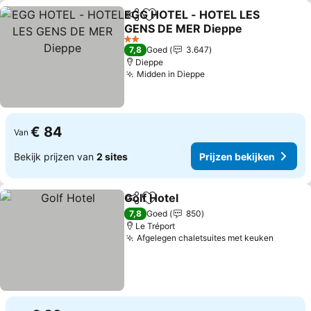
EGG HOTEL - HOTEL LES
Delen
Toevoegen aan favorieten
GENS DE MER Dieppe
2 Sterren
7,8
Goed
3.647
Dieppe
Midden in Dieppe
€ 84
Van
Bekijk prijzen van
2 sites
Prijzen bekijken
Golf Hotel
Delen
Toevoegen aan favorieten
7,8
Goed
850
Le Tréport
Afgelegen chaletsuites met keuken