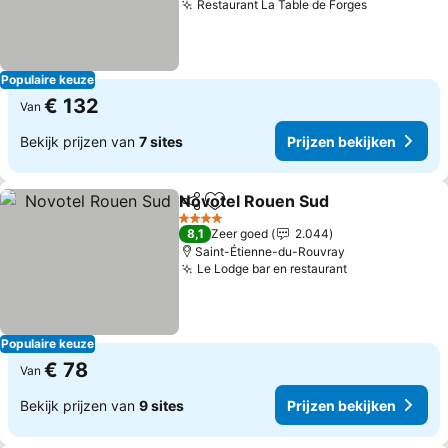
Restaurant La Table de Forges
Populaire keuze
€ 132
Van
Bekijk prijzen van
7 sites
Prijzen bekijken
Novotel Rouen Sud
Delen
Toevoegen aan favorieten
4 Sterren
8,1
Zeer goed
2.044
Saint-Étienne-du-Rouvray
Le Lodge bar en restaurant
Populaire keuze
€ 78
Van
Bekijk prijzen van
9 sites
Prijzen bekijken