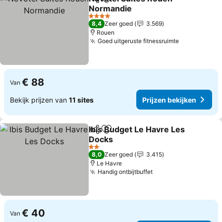
Delen
Toevoegen aan favorieten
Normandie
4 Sterren
8,4
Zeer goed
3.569
Rouen
Goed uitgeruste fitnessruimte
€ 88
Van
Bekijk prijzen van
11 sites
Prijzen bekijken
Ibis Budget Le Havre Les
Delen
Toevoegen aan favorieten
Docks
2 Sterren
8,0
Zeer goed
3.415
Le Havre
Handig ontbijtbuffet
€ 40
Van