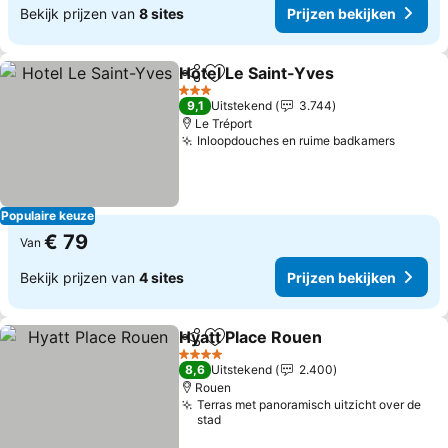
Bekijk prijzen van
8 sites
Prijzen bekijken
Hotel Le Saint-Yves
Delen
Toevoegen aan favorieten
3 Sterren
9,1
Uitstekend
3.744
Le Tréport
Inloopdouches en ruime badkamers
Populaire keuze
€ 79
Van
Bekijk prijzen van
4 sites
Prijzen bekijken
Hyatt Place Rouen
Delen
Toevoegen aan favorieten
4 Sterren
8,6
Uitstekend
2.400
Rouen
Terras met panoramisch uitzicht over de
stad