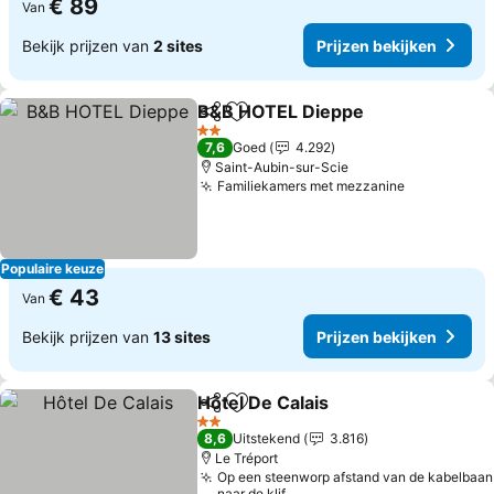
€ 89
Van
Bekijk prijzen van
2 sites
Prijzen bekijken
B&B HOTEL Dieppe
Delen
Toevoegen aan favorieten
2 Sterren
7,6
Goed
4.292
Saint-Aubin-sur-Scie
Familiekamers met mezzanine
Populaire keuze
€ 43
Van
Bekijk prijzen van
13 sites
Prijzen bekijken
Hôtel De Calais
Delen
Toevoegen aan favorieten
2 Sterren
8,6
Uitstekend
3.816
Le Tréport
Op een steenworp afstand van de kabelbaan
naar de klif