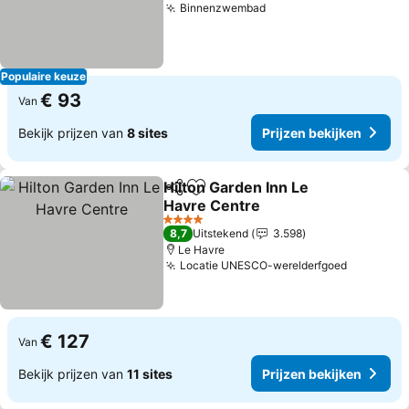
Binnenzwembad
Populaire keuze
€ 93
Van
Bekijk prijzen van
8 sites
Prijzen bekijken
Hilton Garden Inn Le
Delen
Toevoegen aan favorieten
Havre Centre
4 Sterren
8,7
Uitstekend
3.598
Le Havre
Locatie UNESCO-werelderfgoed
€ 127
Van
Bekijk prijzen van
11 sites
Prijzen bekijken