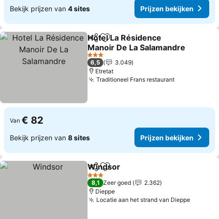
Bekijk prijzen van
4 sites
Prijzen bekijken
Hotel La Résidence
Delen
Toevoegen aan favorieten
Manoir De La Salamandre
3 Sterren
6,5
3.049
Etretat
Traditioneel Frans restaurant
€ 82
Van
Bekijk prijzen van
8 sites
Prijzen bekijken
Windsor
Delen
Toevoegen aan favorieten
3 Sterren
8,1
Zeer goed
2.362
Dieppe
Locatie aan het strand van Dieppe