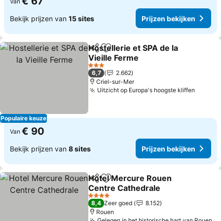
€ 67
Van
Bekijk prijzen van
15 sites
Prijzen bekijken
Hostellerie et SPA de la
Delen
Toevoegen aan favorieten
Vieille Ferme
3 Sterren
6,7
2.662
Criel-sur-Mer
Uitzicht op Europa's hoogste kliffen
Populaire keuze
€ 90
Van
Bekijk prijzen van
8 sites
Prijzen bekijken
Hotel Mercure Rouen
Delen
Toevoegen aan favorieten
Centre Cathedrale
4 Sterren
8,4
Zeer goed
8.152
Rouen
Gelegen in het historische hart van Rouen