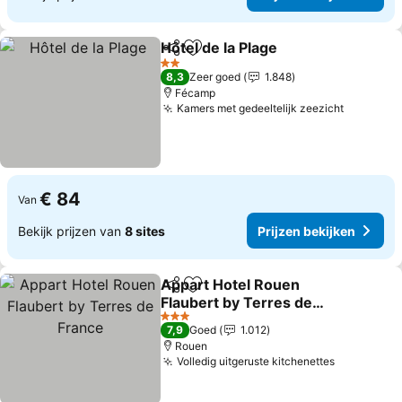
Hôtel de la Plage
Delen
Toevoegen aan favorieten
2 Sterren
8,3
Zeer goed
1.848
Fécamp
Kamers met gedeeltelijk zeezicht
€ 84
Van
Bekijk prijzen van
8 sites
Prijzen bekijken
Appart Hotel Rouen
Delen
Toevoegen aan favorieten
Flaubert by Terres de
France
3 Sterren
7,9
Goed
1.012
Rouen
Volledig uitgeruste kitchenettes