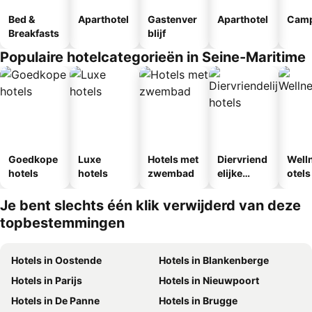
Bed &
Aparthotel
Gastenver
Aparthotel
Camp
Breakfasts
blijf
Populaire hotelcategorieën in Seine-Maritime
Goedkope
Luxe
Hotels met
Diervriend
Well
hotels
hotels
zwembad
elijke
otels
hotels
Je bent slechts één klik verwijderd van deze
topbestemmingen
Hotels in Oostende
Hotels in Blankenberge
Hotels in Parijs
Hotels in Nieuwpoort
Hotels in De Panne
Hotels in Brugge