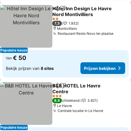
Hôtel Inn Design Le Havre
Delen
Toevoegen aan favorieten
Nord Montivilliers
2 Sterren
7,3
1.932
Montivilliers
Restaurant Resto Novo ter plaatse
Populaire keuze
€ 50
Van
Bekijk prijzen van
8 sites
Prijzen bekijken
B&B HOTEL Le Havre
Delen
Toevoegen aan favorieten
Centre
3 Sterren
8,6
Uitstekend
3.821
Le Havre
Centrale locatie in Le Havre
Populaire keuze