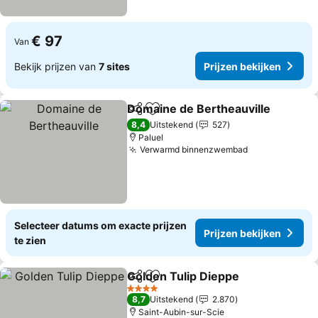
€ 97
Van
Bekijk prijzen van
7 sites
Prijzen bekijken
Domaine de Bertheauville
Delen
Toevoegen aan favorieten
8,4
Uitstekend
527
Paluel
Verwarmd binnenzwembad
Selecteer datums om exacte prijzen
Prijzen bekijken
te zien
Golden Tulip Dieppe
Delen
Toevoegen aan favorieten
4 Sterren
8,7
Uitstekend
2.870
Saint-Aubin-sur-Scie