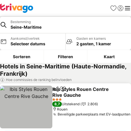
Favorieten
Aanmel
Me
Bestemming
Seine-Maritime
Aankomst/vertrek
Gasten en kamers
Selecteer datums
2 gasten, 1 kamer
Sorteren
Filteren
Kaart
Hotels in Seine-Maritime (Haute-Normandie,
Frankrijk)
Hoe commissies de ranking beïnvloeden
Ibis Styles Rouen Centre
Delen
Toevoegen aan favorieten
Rive Gauche
3 Sterren
8,7
Uitstekend
2.806
Rouen
Beveiligde parkeerplaats met EV-laadpunten