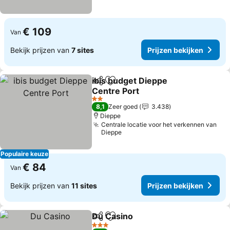
€ 109
Van
Bekijk prijzen van
7 sites
Prijzen bekijken
ibis budget Dieppe
Delen
Toevoegen aan favorieten
Centre Port
2 Sterren
8,1
Zeer goed
3.438
Dieppe
Centrale locatie voor het verkennen van
Dieppe
Populaire keuze
€ 84
Van
Bekijk prijzen van
11 sites
Prijzen bekijken
Du Casino
Delen
Toevoegen aan favorieten
3 Sterren