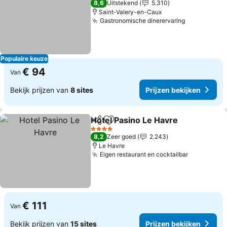
8,6
Uitstekend
5.310
Saint-Valery-en-Caux
Gastronomische dinerervaring
Populaire keuze
€ 94
Van
Bekijk prijzen van
8 sites
Prijzen bekijken
Hotel Pasino Le Havre
Delen
Toevoegen aan favorieten
4 Sterren
8,2
Zeer goed
2.243
Le Havre
Eigen restaurant en cocktailbar
€ 111
Van
Bekijk prijzen van
15 sites
Prijzen bekijken