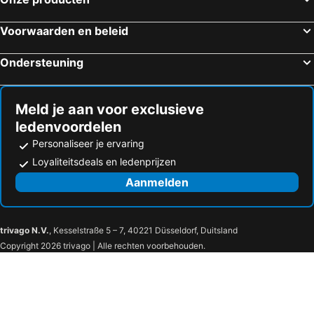
Hotels in Hattenville
Hotels in Cleon
Hotels in Grèges
Hotels in Gournay-en-Bray
Voorwaarden en beleid
Hotels in Vittefleur
Hotels in Saint-Léonard
Ondersteuning
Hotels in Arques-la-Bataille
Hotels in Saint Martin du Vivier
Meld je aan voor exclusieve
ledenvoordelen
Personaliseer je ervaring
Loyaliteitsdeals en ledenprijzen
Aanmelden
trivago N.V.
, Kesselstraße 5 – 7, 40221 Düsseldorf, Duitsland
Copyright 2026 trivago | Alle rechten voorbehouden.