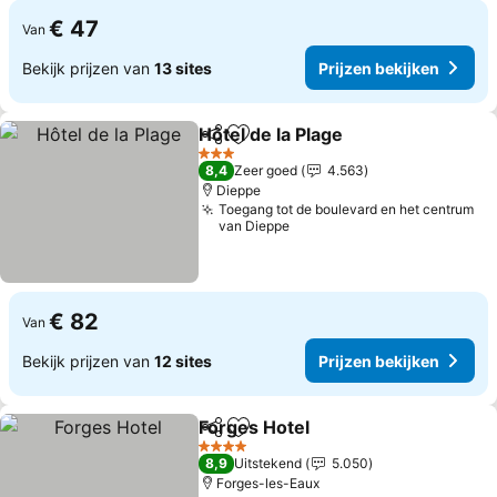
€ 47
Van
Bekijk prijzen van
13 sites
Prijzen bekijken
Hôtel de la Plage
Delen
Toevoegen aan favorieten
3 Sterren
8,4
Zeer goed
4.563
Dieppe
Toegang tot de boulevard en het centrum
van Dieppe
€ 82
Van
Bekijk prijzen van
12 sites
Prijzen bekijken
Forges Hotel
Delen
Toevoegen aan favorieten
4 Sterren
8,9
Uitstekend
5.050
Forges-les-Eaux