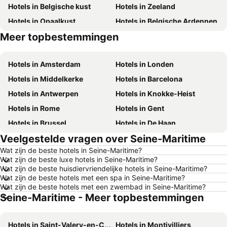
Hotels in Belgische kust
Hotels in Zeeland
Hotels in Opaalkust
Hotels in Belgische Ardennen
Meer topbestemmingen
Hotels in België
Hotels in Mallorca
Hotels in Amsterdam
Hotels in Londen
Hotels in Middelkerke
Hotels in Barcelona
Hotels in Antwerpen
Hotels in Knokke-Heist
Hotels in Rome
Hotels in Gent
Hotels in Brussel
Hotels in De Haan
Veelgestelde vragen over Seine-Maritime
Hotels in Rotterdam
Hotels in Hasselt
Wat zijn de beste hotels in Seine-Maritime?
Hotels in Le Touquet-Paris-Plage
Hotels in Durbuy
Wat zijn de beste luxe hotels in Seine-Maritime?
Hotels in Duinkerke
Hotels in Málaga
Wat zijn de beste huisdiervriendelijke hotels in Seine-Maritime?
Wat zijn de beste hotels met een spa in Seine-Maritime?
Hotels in Maastricht
Hotels in Den Haag
Wat zijn de beste hotels met een zwembad in Seine-Maritime?
Seine-Maritime - Meer topbestemmingen
Hotels in Boulogne-sur-Mer
Hotels in Luxemburg
Hotels in Spanje
Hotels in Tenerife
Hotels in Saint-Valery-en-Caux
Hotels in Montivilliers
Hotels in Frankrijk
Hotels in Ibiza