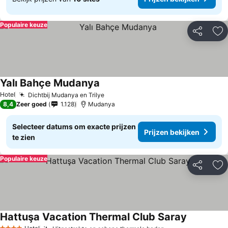
Populaire keuze
Delen
To
Yalı Bahçe Mudanya
Hotel
Dichtbij Mudanya en Trilye
8,4
Zeer goed
1.128
Mudanya
Selecteer datums om exacte prijzen
Prijzen bekijken
te zien
Populaire keuze
Delen
To
Hattuşa Vacation Thermal Club Saray