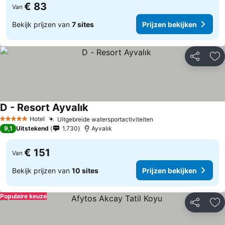
€ 83
Van
Bekijk prijzen van
7 sites
Prijzen bekijken
Delen
To
D - Resort Ayvalık
Hotel
Uitgebreide watersportactiviteiten
5 Sterren
9,1
Uitstekend
1.730
Ayvalık
€ 151
Van
Bekijk prijzen van
10 sites
Prijzen bekijken
Populaire keuze
Delen
To