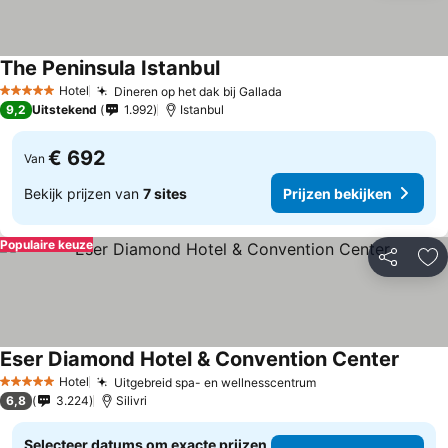
The Peninsula Istanbul
Hotel
Dineren op het dak bij Gallada
5 Sterren
9,2
Uitstekend
1.992
Istanbul
€ 692
Van
Bekijk prijzen van
7 sites
Prijzen bekijken
Populaire keuze
Delen
To
Eser Diamond Hotel & Convention Center
Hotel
Uitgebreid spa- en wellnesscentrum
5 Sterren
6,8
3.224
Silivri
Selecteer datums om exacte prijzen