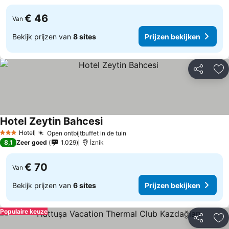
€ 46
Van
Bekijk prijzen van
8 sites
Prijzen bekijken
Delen
To
Hotel Zeytin Bahcesi
Hotel
Open ontbijtbuffet in de tuin
3 Sterren
8,1
Zeer goed
1.029
İznik
€ 70
Van
Bekijk prijzen van
6 sites
Prijzen bekijken
Populaire keuze
Delen
To