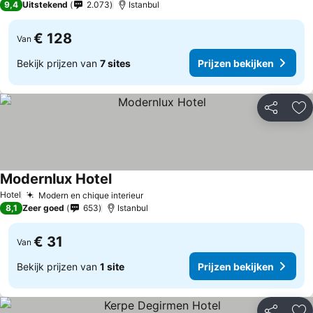
9,4
Uitstekend
2.073
Istanbul
€ 128
Van
Bekijk prijzen van
7 sites
Prijzen bekijken
Delen
To
Modernlux Hotel
Hotel
Modern en chique interieur
8,1
Zeer goed
653
Istanbul
€ 31
Van
Bekijk prijzen van
1 site
Prijzen bekijken