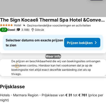
The Sign Kocaeli Thermal Spa Hotel &Convention Center
Hotel
Gezinsvriendelijke voorzieningen en activiteiten
5 Sterren
7,7
Goed
3.188
Gölcük
Selecteer datums om exacte prijzen
Prijzen bekijken
te zien
Meer info
De prijzen en beschikbaarheid die wij van boekingssites ontvangen
veranderen continu. Hierdoor kan het voorkomen dat je op de
boekingssite niet altijd exact dezelfde aanbieding ziet als op
trivago.
Prijsklasse
Hotels - Marmara Region -
Prijsklasse
van
‎€ 31
tot
‎€ 761
(price per
night)