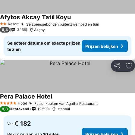
Afytos Akcay Tatil Koyu
Resort
Seizoensgebonden buitenzwembad en tuin
2 Sterren
6,4
3.166
Akçay
Selecteer datums om exacte prijzen
Prijzen bekijken
te zien
Delen
To
Pera Palace Hotel
Hotel
Fusionkeuken van Agatha Restaurant
5 Sterren
9,3
Uitstekend
12.599
Istanbul
€ 182
Van
Bekijk prijzen van
10 sites
Prijzen bekijken