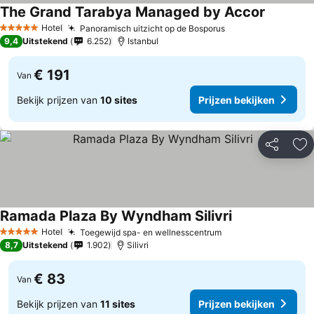
The Grand Tarabya Managed by Accor
Hotel
Panoramisch uitzicht op de Bosporus
5 Sterren
9,4
Uitstekend
6.252
Istanbul
€ 191
Van
Bekijk prijzen van
10 sites
Prijzen bekijken
Delen
To
Ramada Plaza By Wyndham Silivri
Hotel
Toegewijd spa- en wellnesscentrum
5 Sterren
8,7
Uitstekend
1.902
Silivri
€ 83
Van
Bekijk prijzen van
11 sites
Prijzen bekijken