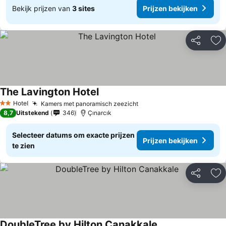
Bekijk prijzen van
3 sites
Prijzen bekijken
Delen
To
The Lavington Hotel
Hotel
Kamers met panoramisch zeezicht
2 Sterren
8,7
Uitstekend
346
Çınarcık
Selecteer datums om exacte prijzen
Prijzen bekijken
te zien
Delen
To
DoubleTree by Hilton Canakkale