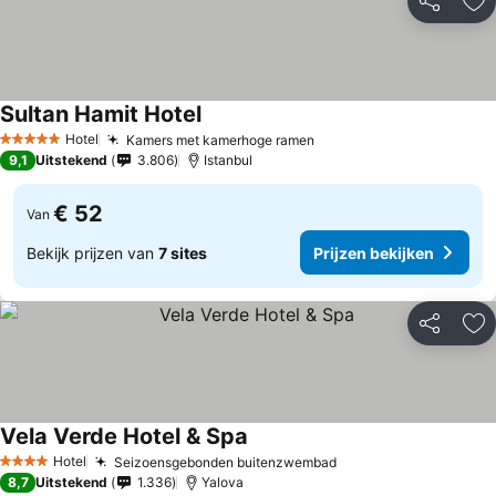
Delen
To
Sultan Hamit Hotel
Hotel
Kamers met kamerhoge ramen
5 Sterren
9,1
Uitstekend
3.806
Istanbul
€ 52
Van
Bekijk prijzen van
7 sites
Prijzen bekijken
Delen
To
Vela Verde Hotel & Spa
Hotel
Seizoensgebonden buitenzwembad
4 Sterren
8,7
Uitstekend
1.336
Yalova