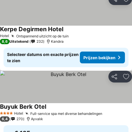
Delen
To
Kerpe Degirmen Hotel
Hotel
Ontspannend uitzicht op de tuin
8,6
Uitstekend
232
Kandıra
Selecteer datums om exacte prijzen
Prijzen bekijken
te zien
Delen
To
Buyuk Berk Otel
Hotel
Full-service spa met diverse behandelingen
4 Sterren
6,4
270
Ayvalık