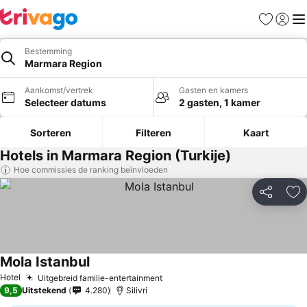
Favorieten
Aanmel
Me
Bestemming
Marmara Region
Aankomst/vertrek
Gasten en kamers
Selecteer datums
2 gasten, 1 kamer
Sorteren
Filteren
Kaart
Hotels in Marmara Region (Turkije)
Hoe commissies de ranking beïnvloeden
Delen
To
Mola Istanbul
Hotel
Uitgebreid familie-entertainment
9,5
Uitstekend
4.280
Silivri