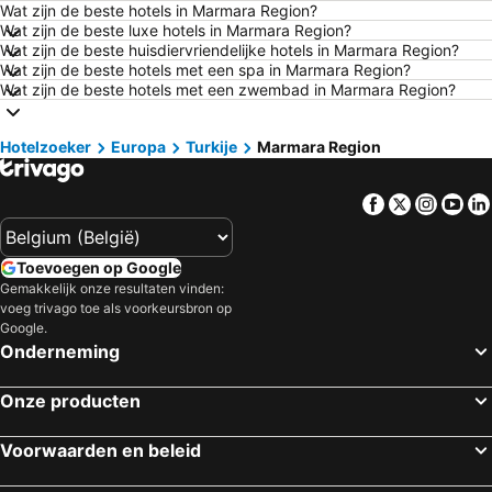
Wat zijn de beste hotels in Marmara Region?
Hotels in Le Touquet-Paris-Plage
Hotels in Durbuy
Wat zijn de beste luxe hotels in Marmara Region?
Hotels in Duinkerke
Hotels in Málaga
Wat zijn de beste huisdiervriendelijke hotels in Marmara Region?
Wat zijn de beste hotels met een spa in Marmara Region?
Hotels in Maastricht
Hotels in Den Haag
Wat zijn de beste hotels met een zwembad in Marmara Region?
Hotels in Boulogne-sur-Mer
Hotels in Opaalkust
Hotels in Luxemburg
Hotels in Tenerife
Hotelzoeker
Europa
Turkije
Marmara Region
Hotels in Frankrijk
Hotels in Ibiza
Facebook
Twitter
Insta
Yo
Hotels in Normandië
Hotels in Italië
Hotels in Nederland
Hotels in Gardameer
Toevoegen op Google
Hotels in Kreta
Hotels in Rhodos
Gemakkelijk onze resultaten vinden:
Hotels in Malta
Hotels in Costa Brava
voeg trivago toe als voorkeursbron op
Google.
Hotels in Bretagne
Hotels in Griekenland
Onderneming
Hotels in Nederlandse kust
Hotels in Turkije
Hotels in Sicilië
Hotels in Zwarte Woud
Onze producten
Voorwaarden en beleid