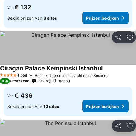
€ 132
Van
Bekijk prijzen van
3 sites
Prijzen bekijken
Delen
To
Ciragan Palace Kempinski Istanbul
Hotel
Heerlijk dineren met uitzicht op de Bosporus
5 Sterren
9,4
Uitstekend
19.708
Istanbul
€ 436
Van
Bekijk prijzen van
12 sites
Prijzen bekijken
Delen
To