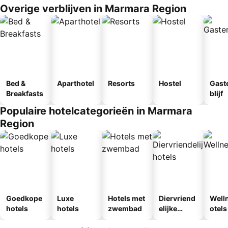
Overige verblijven in Marmara Region
Bed &
Aparthotel
Resorts
Hostel
Gast
Breakfasts
blijf
Populaire hotelcategorieën in Marmara
Region
Goedkope
Luxe
Hotels met
Diervriend
Well
hotels
hotels
zwembad
elijke
otels
hotels