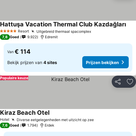
Hattuşa Vacation Thermal Club Kazdağları
Resort
Uitgebreid thermaal spacomplex
5 Sterren
7,8
Goed
9.922
Edremit
€ 114
Van
Bekijk prijzen van
4 sites
Prijzen bekijken
Populaire keuze
Delen
To
Kiraz Beach Otel
Hotel
Diverse eetgelegenheden met uitzicht op zee
7,6
Goed
1.794
Erdek