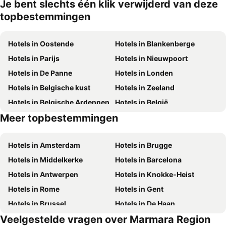
Je bent slechts één klik verwijderd van deze
topbestemmingen
Hotels in Oostende
Hotels in Blankenberge
Hotels in Parijs
Hotels in Nieuwpoort
Hotels in De Panne
Hotels in Londen
Hotels in Belgische kust
Hotels in Zeeland
Hotels in Belgische Ardennen
Hotels in België
Meer topbestemmingen
Hotels in Mallorca
Hotels in Spanje
Hotels in Amsterdam
Hotels in Brugge
Hotels in Middelkerke
Hotels in Barcelona
Hotels in Antwerpen
Hotels in Knokke-Heist
Hotels in Rome
Hotels in Gent
Hotels in Brussel
Hotels in De Haan
Veelgestelde vragen over Marmara Region
Hotels in Rotterdam
Hotels in Hasselt