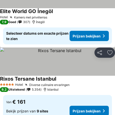
Elite World GO İnegöl
Hotel
Kamers met privéterras
7,9
Goed
307
İnegöl
Selecteer datums om exacte prijzen
Prijzen bekijken
te zien
Delen
To
Rixos Tersane Istanbul
Hotel
Diverse culinaire ervaringen
5 Sterren
9,2
Uitstekend
5.354
Istanbul
€ 161
Van
Bekijk prijzen van
9 sites
Prijzen bekijken