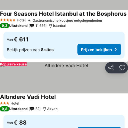
Four Seasons Hotel Istanbul at the Bosphorus
Hotel
Gastronomische koosjere eetgelegenheden
5 Sterren
9,3
Uitstekend
11.656
Istanbul
€ 611
Van
Bekijk prijzen van
8 sites
Prijzen bekijken
Populaire keuze
Delen
To
Altındere Vadi Hotel
Hotel
3 Sterren
9,8
Uitstekend
82
Akyazı
€ 88
Van