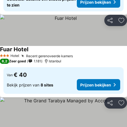
Prijzen bekijken
te zien
Delen
To
Fuar Hotel
Hotel
Recent gerenoveerde kamers
3 Sterren
8,2
Zeer goed
1.181
Istanbul
€ 40
Van
Bekijk prijzen van
8 sites
Prijzen bekijken
Delen
To