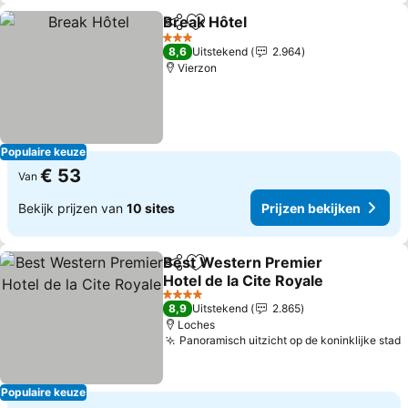
Break Hôtel
Delen
Toevoegen aan favorieten
3 Sterren
8,6
Uitstekend
2.964
Vierzon
Populaire keuze
€ 53
Van
Bekijk prijzen van
10 sites
Prijzen bekijken
Best Western Premier
Delen
Toevoegen aan favorieten
Hotel de la Cite Royale
4 Sterren
8,9
Uitstekend
2.865
Loches
Panoramisch uitzicht op de koninklijke stad
Populaire keuze