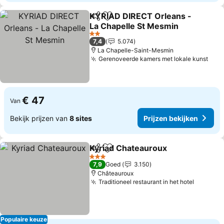
KYRIAD DIRECT Orleans -
Delen
Toevoegen aan favorieten
La Chapelle St Mesmin
2 Sterren
7,4
5.074
La Chapelle-Saint-Mesmin
Gerenoveerde kamers met lokale kunst
€ 47
Van
Bekijk prijzen van
8 sites
Prijzen bekijken
Kyriad Chateauroux
Delen
Toevoegen aan favorieten
3 Sterren
7,9
Goed
3.150
Châteauroux
Traditioneel restaurant in het hotel
Populaire keuze