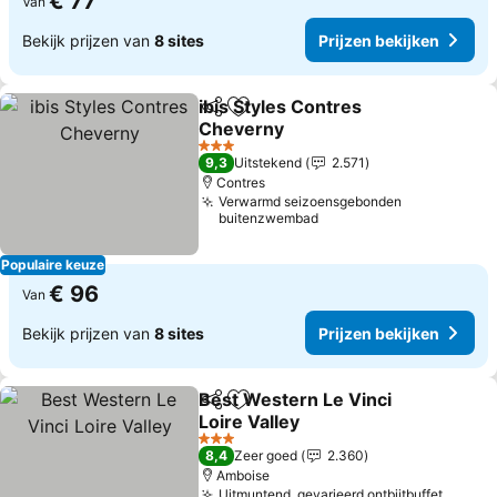
€ 77
Van
Bekijk prijzen van
8 sites
Prijzen bekijken
ibis Styles Contres
Delen
Toevoegen aan favorieten
Cheverny
3 Sterren
9,3
Uitstekend
2.571
Contres
Verwarmd seizoensgebonden
buitenzwembad
Populaire keuze
€ 96
Van
Bekijk prijzen van
8 sites
Prijzen bekijken
Best Western Le Vinci
Delen
Toevoegen aan favorieten
Loire Valley
3 Sterren
8,4
Zeer goed
2.360
Amboise
Uitmuntend, gevarieerd ontbijtbuffet