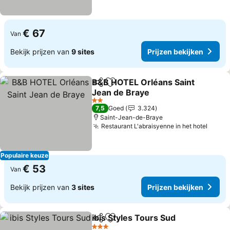
€ 67
Van
Bekijk prijzen van
9 sites
Prijzen bekijken
B&B HOTEL Orléans Saint
Delen
Toevoegen aan favorieten
Jean de Braye
2 Sterren
7,5
Goed
3.324
Saint-Jean-de-Braye
Restaurant L'abraisyenne in het hotel
Populaire keuze
€ 53
Van
Bekijk prijzen van
3 sites
Prijzen bekijken
ibis Styles Tours Sud
Delen
Toevoegen aan favorieten