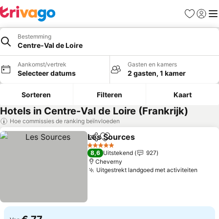
Favorieten
Aanmel
Me
Bestemming
Centre-Val de Loire
Aankomst/vertrek
Gasten en kamers
Selecteer datums
2 gasten, 1 kamer
Sorteren
Filteren
Kaart
Hotels in Centre-Val de Loire (Frankrijk)
Hoe commissies de ranking beïnvloeden
Les Sources
Delen
Toevoegen aan favorieten
5 Sterren
8,6
Uitstekend
927
Cheverny
Uitgestrekt landgoed met activiteiten