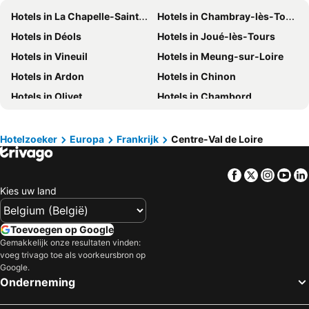
Hotels in La Chapelle-Saint-Mesmin
Hotels in Chambray-lès-Tours
Hotels in Mallorca
Hotels in Ibiza
Hotels in Déols
Hotels in Joué-lès-Tours
Hotels in Italië
Hotels in Normandië
Hotels in Vineuil
Hotels in Meung-sur-Loire
Hotels in Nederland
Hotels in Griekenland
Hotels in Ardon
Hotels in Chinon
Hotels in Rhodos
Hotels in Kreta
Hotels in Olivet
Hotels in Chambord
Hotels in Gardameer
Hotels in Costa Brava
Hotels in Sancerre
Hotels in Amilly
Hotels in Bretagne
Hotels in Moezel
Hotels in Saint-Aignan
Hotels in Salbris
Hotels in Sicilië
Hotels in Malta
Hotelzoeker
Europa
Frankrijk
Centre-Val de Loire
Hotels in Cheverny
Hotels in Montargis
Hotels in Gran Canaria
Hotels in Turkije
Facebook
Twitter
Insta
Yo
Hotels in Loches
Hotels in Saint-Doulchard
Kies uw land
Hotels in Parçay-Meslay
Hotels in Gien
Hotels in Chenonceaux
Hotels in La Ferté-Saint-Aubin
Toevoegen op Google
Hotels in Saint-Maur
Hotels in Dreux
Gemakkelijk onze resultaten vinden:
voeg trivago toe als voorkeursbron op
Hotels in Ballan-Miré
Hotels in Beaugency
Google.
Hotels in Maslives
Hotels in Saint-Amand-Montrond
Onderneming
Hotels in Tour-en-Sologne
Hotels in Montbazon