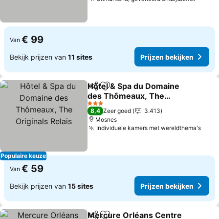
€ 99
Van
Bekijk prijzen van
11 sites
Prijzen bekijken
Hôtel & Spa du Domaine
Delen
Toevoegen aan favorieten
des Thômeaux, The
Originals Relais
3 Sterren
8,4
Zeer goed
3.413
Mosnes
Individuele kamers met wereldthema's
Populaire keuze
€ 59
Van
Bekijk prijzen van
15 sites
Prijzen bekijken
Mercure Orléans Centre