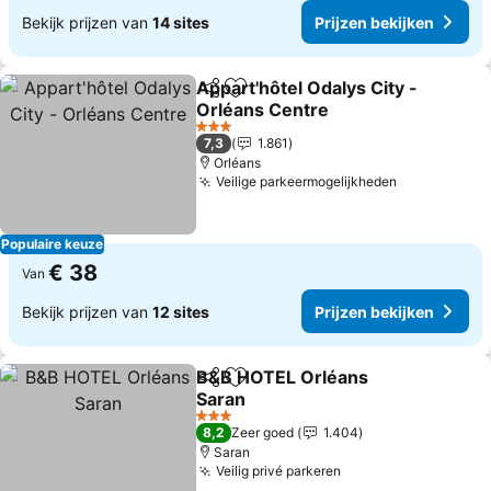
Bekijk prijzen van
14 sites
Prijzen bekijken
Appart'hôtel Odalys City -
Delen
Toevoegen aan favorieten
Orléans Centre
3 Sterren
7,3
1.861
Orléans
Veilige parkeermogelijkheden
Populaire keuze
€ 38
Van
Bekijk prijzen van
12 sites
Prijzen bekijken
B&B HOTEL Orléans
Delen
Toevoegen aan favorieten
Saran
3 Sterren
8,2
Zeer goed
1.404
Saran
Veilig privé parkeren