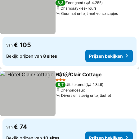
3 Sterren
8,3
Zeer goed
4.255
Chambray-lès-Tours
Gourmet ontbijt met verse sapjes
€ 105
Van
Bekijk prijzen van
8 sites
Prijzen bekijken
Hôtel Clair Cottage
Delen
Toevoegen aan favorieten
3 Sterren
8,7
Uitstekend
1.849
Chenonceaux
Divers en stevig ontbijtbuffet
€ 74
Van
Bekijk prijzen van
10 sites
Prijzen bekijken