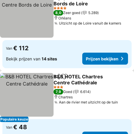
Delen
Toevoegen aan favorieten
Bords de Loire
4 Sterren
8,0
Zeer goed
5.289
Orléans
Uitzicht op de Loire vanuit de kamers
€ 112
Van
Bekijk prijzen van
14 sites
Prijzen bekijken
B&B HOTEL Chartres
Delen
Toevoegen aan favorieten
Centre Cathédrale
3 Sterren
7,9
Goed
6.614
Chartres
Aan de rivier met uitzicht op de tuin
Populaire keuze
€ 48
Van