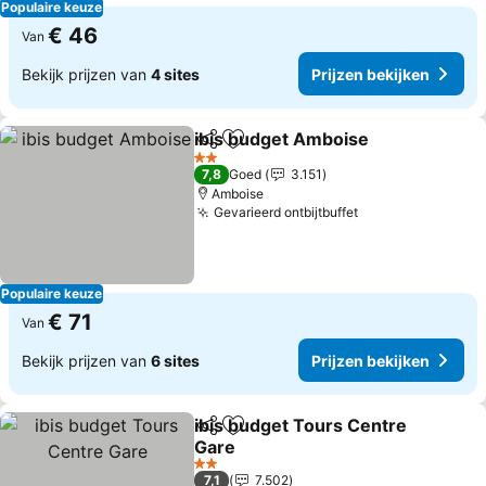
Populaire keuze
€ 46
Van
Bekijk prijzen van
4 sites
Prijzen bekijken
ibis budget Amboise
Delen
Toevoegen aan favorieten
2 Sterren
7,8
Goed
3.151
Amboise
Gevarieerd ontbijtbuffet
Populaire keuze
€ 71
Van
Bekijk prijzen van
6 sites
Prijzen bekijken
ibis budget Tours Centre
Delen
Toevoegen aan favorieten
Gare
2 Sterren
7,1
7.502