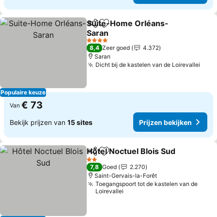
Suite-Home Orléans-
Delen
Toevoegen aan favorieten
Saran
4 Sterren
8,4
Zeer goed
4.372
Saran
Dicht bij de kastelen van de Loirevallei
Populaire keuze
€ 73
Van
Bekijk prijzen van
15 sites
Prijzen bekijken
Hôtel Noctuel Blois Sud
Delen
Toevoegen aan favorieten
2 Sterren
7,8
Goed
2.270
Saint-Gervais-la-Forêt
Toegangspoort tot de kastelen van de
Loirevallei