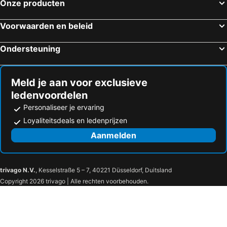
Onze producten
Hotels in Azay-le-Rideau
Hotels in La Ville-aux-Dames
Hotels in Saint-Avertin
Hotels in Saint-Gervais-la-Forêt
Voorwaarden en beleid
Hotels in Le Subdray
Hotels in Le Coudray
Ondersteuning
Hotels in Contres
Hotels in Briare
Hotels in Saint-Satur
Hotels in Villemandeur
Meld je aan voor exclusieve
ledenvoordelen
Personaliseer je ervaring
Loyaliteitsdeals en ledenprijzen
Aanmelden
trivago N.V.
, Kesselstraße 5 – 7, 40221 Düsseldorf, Duitsland
Copyright 2026 trivago | Alle rechten voorbehouden.