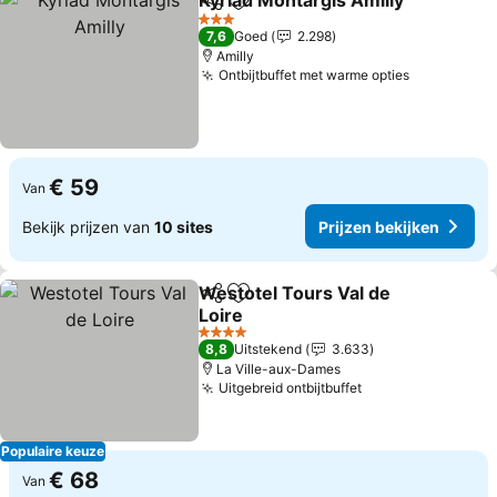
Kyriad Montargis Amilly
Delen
Toevoegen aan favorieten
3 Sterren
7,6
Goed
2.298
Amilly
Ontbijtbuffet met warme opties
€ 59
Van
Bekijk prijzen van
10 sites
Prijzen bekijken
Westotel Tours Val de
Delen
Toevoegen aan favorieten
Loire
4 Sterren
8,8
Uitstekend
3.633
La Ville-aux-Dames
Uitgebreid ontbijtbuffet
Populaire keuze
€ 68
Van