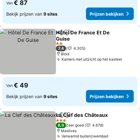
€ 87
Van
Bekijk prijzen van
9 sites
Prijzen bekijken
Hôtel De France Et De
Delen
Toevoegen aan favorieten
Guise
2 Sterren
7,4
4.305
Blois
Kamers met uitzicht op het kasteel
€ 49
Van
Bekijk prijzen van
9 sites
Prijzen bekijken
La Clef des Châteaux
Delen
Toevoegen aan favorieten
3 Sterren
8,0
Zeer goed
4.678
Maslives
Verwarmd buitenzwembad