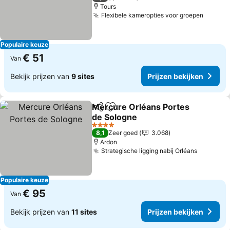
Tours
Flexibele kameropties voor groepen
Populaire keuze
€ 51
Van
Bekijk prijzen van
9 sites
Prijzen bekijken
Mercure Orléans Portes
Delen
Toevoegen aan favorieten
de Sologne
4 Sterren
8,1
Zeer goed
3.068
Ardon
Strategische ligging nabij Orléans
Populaire keuze
€ 95
Van
Bekijk prijzen van
11 sites
Prijzen bekijken