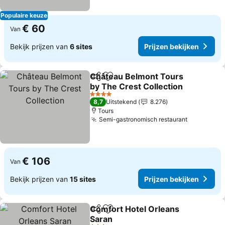
Populaire keuze
€ 60
Van
Bekijk prijzen van
6 sites
Prijzen bekijken
Château Belmont Tours
Delen
Toevoegen aan favorieten
by The Crest Collection
4 Sterren
8,7
Uitstekend
8.276
Tours
Semi-gastronomisch restaurant
€ 106
Van
Bekijk prijzen van
15 sites
Prijzen bekijken
Comfort Hotel Orleans
Delen
Toevoegen aan favorieten
Saran