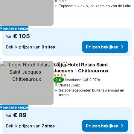
Blois
Toplocatie vlak bij de kastelen van de Loire
Populaire keuze
€ 105
Van
Bekijk prijzen van
9 sites
Prijzen bekijken
Logis Hotel Relais Saint
Delen
Toevoegen aan favorieten
Jacques - Châteauroux
4 Sterren
9,0
Uitstekend
2.979
Châteauroux
Seizoensgebonden buitenzwembad en
terras
Populaire keuze
€ 89
Van
Bekijk prijzen van
7 sites
Prijzen bekijken