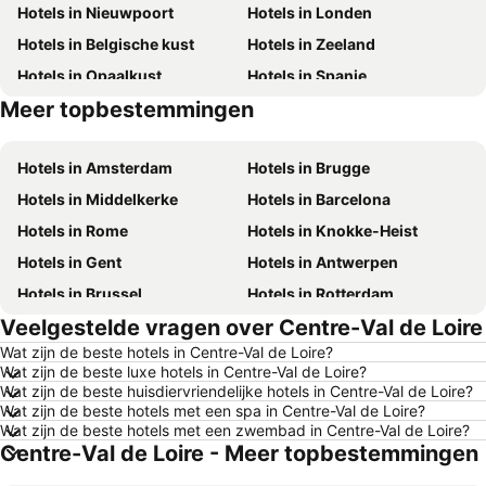
Hotels in Nieuwpoort
Hotels in Londen
Hotels in Belgische kust
Hotels in Zeeland
Hotels in Opaalkust
Hotels in Spanje
Meer topbestemmingen
Hotels in België
Hotels in Frankrijk
Hotels in Amsterdam
Hotels in Brugge
Hotels in Middelkerke
Hotels in Barcelona
Hotels in Rome
Hotels in Knokke-Heist
Hotels in Gent
Hotels in Antwerpen
Hotels in Brussel
Hotels in Rotterdam
Veelgestelde vragen over Centre-Val de Loire
Hotels in Maastricht
Hotels in Durbuy
Wat zijn de beste hotels in Centre-Val de Loire?
Hotels in Hasselt
Hotels in New York
Wat zijn de beste luxe hotels in Centre-Val de Loire?
Hotels in Boulogne-sur-Mer
Hotels in De Haan
Wat zijn de beste huisdiervriendelijke hotels in Centre-Val de Loire?
Wat zijn de beste hotels met een spa in Centre-Val de Loire?
Hotels in Le Touquet-Paris-Plage
Hotels in Duinkerke
Wat zijn de beste hotels met een zwembad in Centre-Val de Loire?
Centre-Val de Loire - Meer topbestemmingen
Hotels in Málaga
Hotels in Belgische Ardennen
Hotels in Luxemburg
Hotels in Tenerife