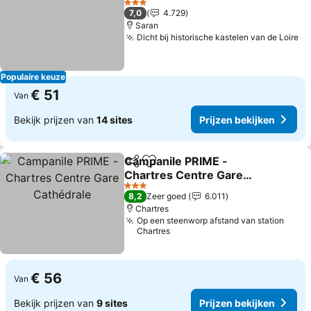
3 Sterren
7,0
4.729
Saran
Dicht bij historische kastelen van de Loire
Populaire keuze
€ 51
Van
Bekijk prijzen van
14 sites
Prijzen bekijken
Campanile PRIME -
Delen
Toevoegen aan favorieten
Chartres Centre Gare
Cathédrale
3 Sterren
8,2
Zeer goed
6.011
Chartres
Op een steenworp afstand van station
Chartres
€ 56
Van
Bekijk prijzen van
9 sites
Prijzen bekijken