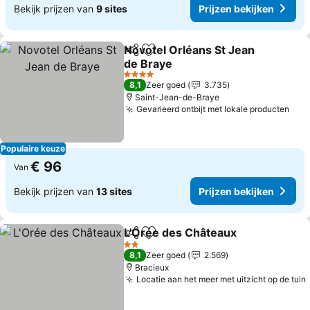
Bekijk prijzen van
9 sites
Prijzen bekijken
Novotel Orléans St Jean
Delen
Toevoegen aan favorieten
de Braye
4 Sterren
8,1
Zeer goed
3.735
Saint-Jean-de-Braye
Gevarieerd ontbijt met lokale producten
Populaire keuze
€ 96
Van
Bekijk prijzen van
13 sites
Prijzen bekijken
L'Orée des Châteaux
Delen
Toevoegen aan favorieten
2 Sterren
8,1
Zeer goed
2.569
Bracieux
Locatie aan het meer met uitzicht op de tuin