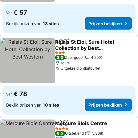
€ 57
Van
Bekijk prijzen van
13 sites
Prijzen bekijken
Relais St Eloi, Sure Hotel
Delen
Toevoegen aan favorieten
Collection by Best
Western
3 Sterren
8,0
Zeer goed
4.590
Tours
Uitgebreid ontbijtbuffet
€ 78
Van
Bekijk prijzen van
10 sites
Prijzen bekijken
Mercure Blois Centre
Delen
Toevoegen aan favorieten
4 Sterren
8,5
Uitstekend
5.368