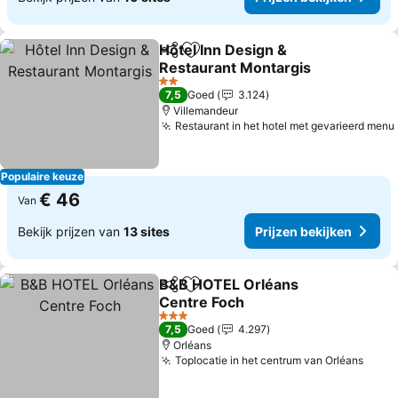
Hôtel Inn Design &
Delen
Toevoegen aan favorieten
Restaurant Montargis
2 Sterren
7,5
Goed
3.124
Villemandeur
Restaurant in het hotel met gevarieerd menu
Populaire keuze
€ 46
Van
Bekijk prijzen van
13 sites
Prijzen bekijken
B&B HOTEL Orléans
Delen
Toevoegen aan favorieten
Centre Foch
3 Sterren
7,5
Goed
4.297
Orléans
Toplocatie in het centrum van Orléans