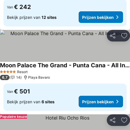
€ 242
Van
Bekijk prijzen van
12 sites
Prijzen bekijken
Delen
To
Moon Palace The Grand - Punta Cana - All Inclusive
Prijzen bekijken
Resort
5 Sterren
6,7
14
Playa Bavaro
€ 501
Van
Bekijk prijzen van
6 sites
Prijzen bekijken
Populaire keuze
Delen
To