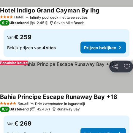
Hotel Indigo Grand Cayman By Ihg
Prijzen bekijke
Hotel
Infinity pool deck met twee secties
Prijzen bekijken
4 Sterren
9,7
Uitstekend
2.451
Seven Mile Beach
€ 259
Van
Bekijk prijzen van
4 sites
Prijzen bekijken
Populaire keuze
Delen
To
Bahia Principe Escape Runaway Bay +18
Prijzen
Resort
Drie zwembaden in lagunestijl
Prijzen bekijken
5 Sterren
8,9
Uitstekend
42.487
Runaway Bay
€ 269
Van