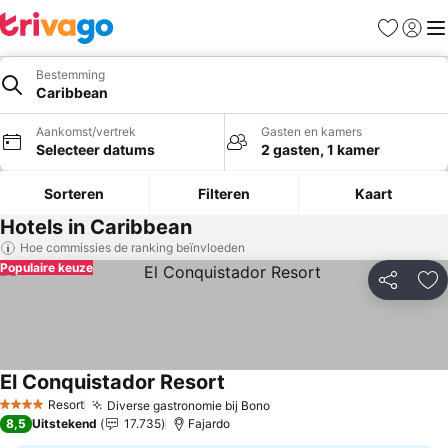
Favorieten
Aanmel
Me
Bestemming
Caribbean
Aankomst/vertrek
Gasten en kamers
Selecteer datums
2 gasten, 1 kamer
Sorteren
Filteren
Kaart
Hotels in Caribbean
Hoe commissies de ranking beïnvloeden
Populaire keuze
Delen
To
El Conquistador Resort
Prijzen bekijken
Resort
Diverse gastronomie bij Bono
Prijzen bekijken
4 Sterren
8,5
Uitstekend
17.735
Fajardo