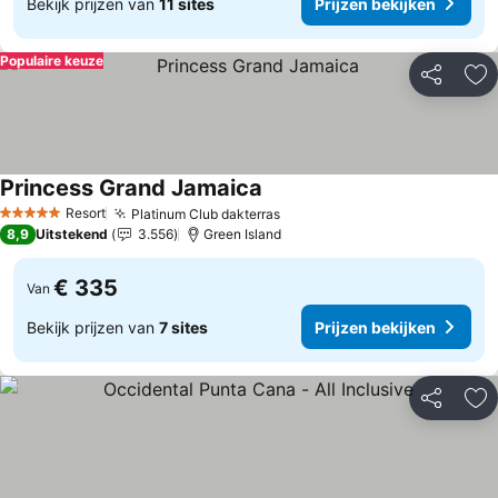
Bekijk prijzen van
11 sites
Prijzen bekijken
Populaire keuze
Delen
To
Princess Grand Jamaica
Prijzen bekijken
Resort
Platinum Club dakterras
Prijzen bekijken
5 Sterren
8,9
Uitstekend
3.556
Green Island
€ 335
Van
Bekijk prijzen van
7 sites
Prijzen bekijken
Delen
To