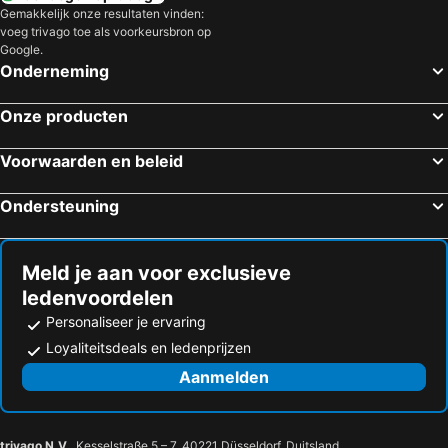
Hotels in Gardameer
Hotels in Costa Brava
Gemakkelijk onze resultaten vinden:
voeg trivago toe als voorkeursbron op
Hotels in Bretagne
Hotels in Moezel
Google.
Hotels in Sicilië
Hotels in Malta
Onderneming
Hotels in Gran Canaria
Hotels in Turkije
Onze producten
Voorwaarden en beleid
Ondersteuning
Meld je aan voor exclusieve
ledenvoordelen
Personaliseer je ervaring
Loyaliteitsdeals en ledenprijzen
Aanmelden
trivago N.V.
, Kesselstraße 5 – 7, 40221 Düsseldorf, Duitsland