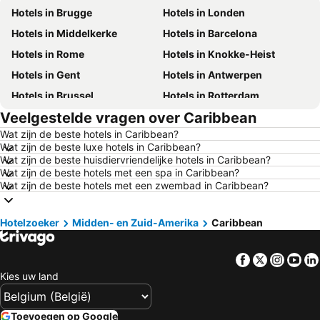
Hotels in Brugge
Hotels in Londen
Hotels in Middelkerke
Hotels in Barcelona
Hotels in Rome
Hotels in Knokke-Heist
Hotels in Gent
Hotels in Antwerpen
Hotels in Brussel
Hotels in Rotterdam
Veelgestelde vragen over Caribbean
Hotels in Maastricht
Hotels in Durbuy
Wat zijn de beste hotels in Caribbean?
Hotels in Hasselt
Hotels in New York
Wat zijn de beste luxe hotels in Caribbean?
Hotels in Boulogne-sur-Mer
Hotels in De Haan
Wat zijn de beste huisdiervriendelijke hotels in Caribbean?
Wat zijn de beste hotels met een spa in Caribbean?
Hotels in Le Touquet-Paris-Plage
Hotels in Duinkerke
Wat zijn de beste hotels met een zwembad in Caribbean?
Hotels in Málaga
Hotels in Opaalkust
Hotels in Spanje
Hotels in Tenerife
Hotelzoeker
Midden- en Zuid-Amerika
Caribbean
Hotels in Mallorca
Hotels in Ibiza
Facebook
Twitter
Insta
Yo
Hotels in Italië
Hotels in Normandië
Kies uw land
Hotels in Nederland
Hotels in Griekenland
Hotels in Rhodos
Hotels in Kreta
Toevoegen op Google