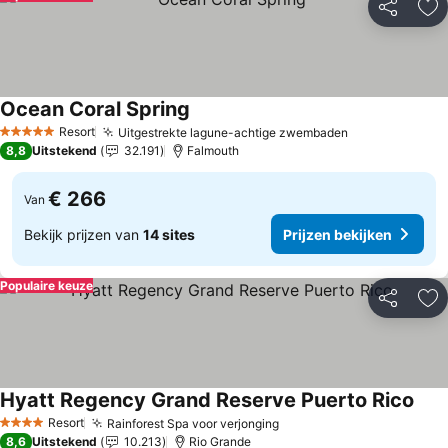
Delen
To
Ocean Coral Spring
Prijzen bekijken
Resort
Uitgestrekte lagune-achtige zwembaden
Prijzen bekij
5 Sterren
8,8
Uitstekend
32.191
Falmouth
€ 266
Van
Bekijk prijzen van
14 sites
Prijzen bekijken
Populaire keuze
Delen
To
Hyatt Regency Grand Reserve Puerto Rico
Prij
Resort
Rainforest Spa voor verjonging
Prijzen bekijken
4 Sterren
8,6
Uitstekend
10.213
Rio Grande