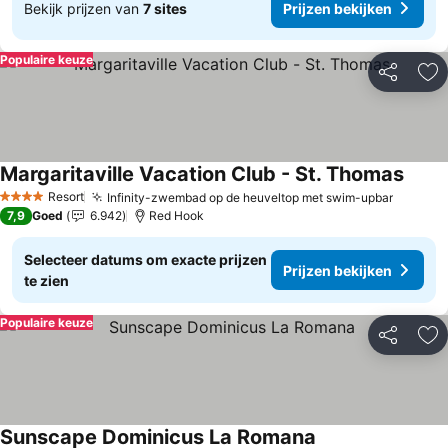
Bekijk prijzen van
7 sites
Prijzen bekijken
Populaire keuze
Delen
To
Margaritaville Vacation Club - St. Thomas
Prijze
Resort
Infinity-zwembad op de heuveltop met swim-upbar
Prijzen
4 Sterren
7,9
Goed
6.942
Red Hook
Selecteer datums om exacte prijzen
Prijzen bekijken
te zien
Populaire keuze
Delen
To
Sunscape Dominicus La Romana