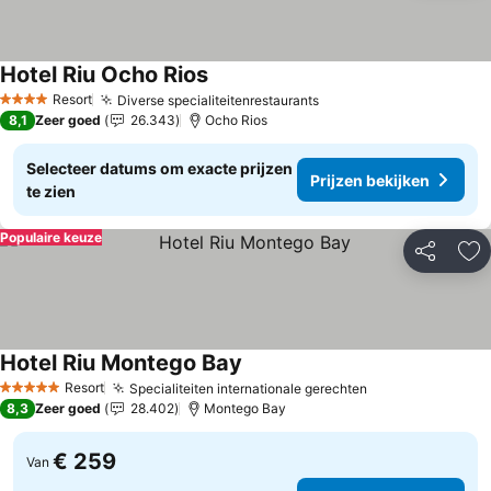
Hotel Riu Ocho Rios
Prijzen bekijken
Resort
Diverse specialiteitenrestaurants
Prijzen bekijken
4 Sterren
8,1
Zeer goed
26.343
Ocho Rios
Selecteer datums om exacte prijzen
Prijzen bekijken
te zien
Populaire keuze
Delen
To
Hotel Riu Montego Bay
Prijzen bekijken
Resort
Specialiteiten internationale gerechten
Prijzen bekijke
5 Sterren
8,3
Zeer goed
28.402
Montego Bay
€ 259
Van