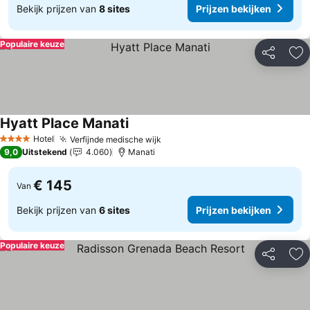
Bekijk prijzen van
8 sites
Prijzen bekijken
Populaire keuze
Delen
To
Hyatt Place Manati
Prijzen bekijken
Hotel
Verfijnde medische wijk
Prijzen bekijken
4 Sterren
9,0
Uitstekend
4.060
Manati
€ 145
Van
Bekijk prijzen van
6 sites
Prijzen bekijken
Populaire keuze
Delen
To