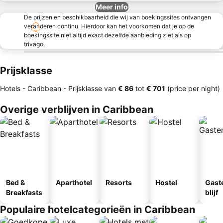
Meer info
De prijzen en beschikbaarheid die wij van boekingssites ontvangen
veranderen continu. Hierdoor kan het voorkomen dat je op de
boekingssite niet altijd exact dezelfde aanbieding ziet als op
trivago.
Prijsklasse
Hotels - Caribbean -
Prijsklasse
van
‎€ 86
tot
‎€ 701
(price per night)
Overige verblijven in Caribbean
Bed &
Aparthotel
Resorts
Hostel
Gast
Breakfasts
blijf
Populaire hotelcategorieën in Caribbean