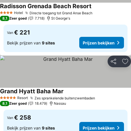
Radisson Grenada Beach Resort
Prijzen bekijken
Hotel
Directe toegang tot Grand Anse Beach
Prijzen bekijken
4 Sterren
8,1
Zeer goed
7.718
St George's
€ 221
Van
Bekijk prijzen van
9 sites
Prijzen bekijken
Delen
To
Grand Hyatt Baha Mar
Prijzen bekijken
Resort
Zes sprankelende buitenzwembaden
Prijzen bekijken
5 Sterren
8,1
Zeer goed
18.479
Nassau
€ 258
Van
Bekijk prijzen van
9 sites
Prijzen bekijken