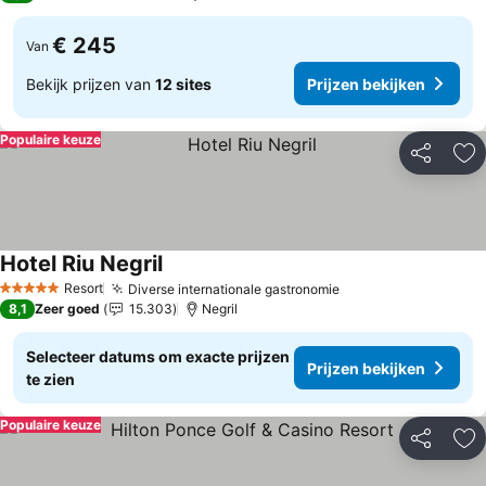
€ 245
Van
Bekijk prijzen van
12 sites
Prijzen bekijken
Populaire keuze
Delen
To
Hotel Riu Negril
Prijzen bekijken
Resort
Diverse internationale gastronomie
Prijzen bekijken
5 Sterren
8,1
Zeer goed
15.303
Negril
Selecteer datums om exacte prijzen
Prijzen bekijken
te zien
Populaire keuze
Delen
To