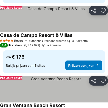
Populaire keuze
Delen
To
Casa de Campo Resort & Villas
Prijzen bekijken
Resort
Authentiek Italiaans dineren bij La Piazzetta
Prijzen bek
5 Sterren
9,4
Uitstekend
22.629
La Romana
€ 175
Van
Bekijk prijzen van
5 sites
Prijzen bekijken
Populaire keuze
Delen
To
Gran Ventana Beach Resort