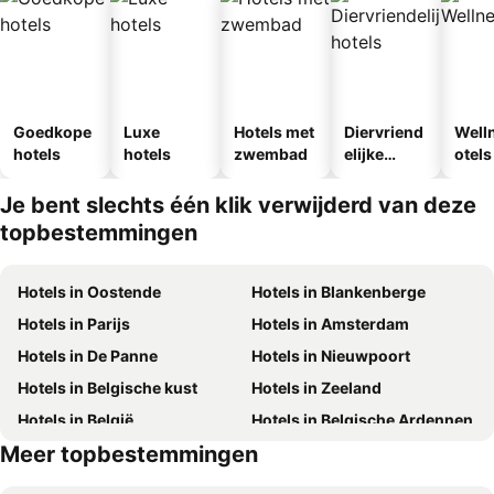
Goedkope
Luxe
Hotels met
Diervriend
Well
hotels
hotels
zwembad
elijke
otels
hotels
Je bent slechts één klik verwijderd van deze
topbestemmingen
Hotels in Oostende
Hotels in Blankenberge
Hotels in Parijs
Hotels in Amsterdam
Hotels in De Panne
Hotels in Nieuwpoort
Hotels in Belgische kust
Hotels in Zeeland
Hotels in België
Hotels in Belgische Ardennen
Meer topbestemmingen
Hotels in Frankrijk
Hotels in Luxemburg