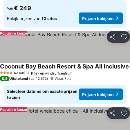
€ 249
Van
Bekijk prijzen van
10 sites
Prijzen bekijken
Populaire keuze
Delen
To
Coconut Bay Beach Resort & Spa All Inclusive
Resort
Kite- en windsurfcentrum
Prijzen bekijken
4 Sterren
8,9
Uitstekend
12.672
Vieux Fort
Selecteer datums om exacte prijzen
Prijzen bekijken
te zien
Populaire keuze
Delen
To