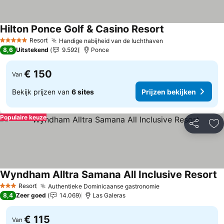
Hilton Ponce Golf & Casino Resort
Prijzen bekijken
Resort
Handige nabijheid van de luchthaven
Prijzen bekijken
5 Sterren
8,6
Uitstekend
9.592
Ponce
€ 150
Van
Bekijk prijzen van
6 sites
Prijzen bekijken
Populaire keuze
Delen
To
Wyndham Alltra Samana All Inclusive Resort
Pr
Resort
Authentieke Dominicaanse gastronomie
Prijzen bekijken
3 Sterren
8,4
Zeer goed
14.069
Las Galeras
€ 115
Van