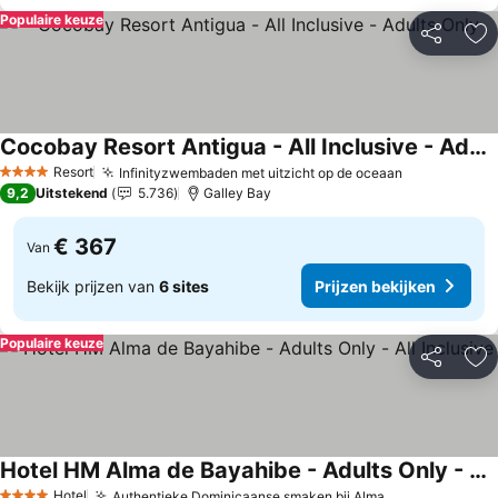
Populaire keuze
Delen
To
Cocobay Resort Antigua - All Inclusive - Adults Only
Prijzen bekijken
Resort
Infinityzwembaden met uitzicht op de oceaan
Prijzen bek
4 Sterren
9,2
Uitstekend
5.736
Galley Bay
€ 367
Van
Bekijk prijzen van
6 sites
Prijzen bekijken
Populaire keuze
Delen
To
Hotel HM Alma de Bayahibe - Adults Only - All Inclusive
Prijzen bekijken
Hotel
Authentieke Dominicaanse smaken bij Alma