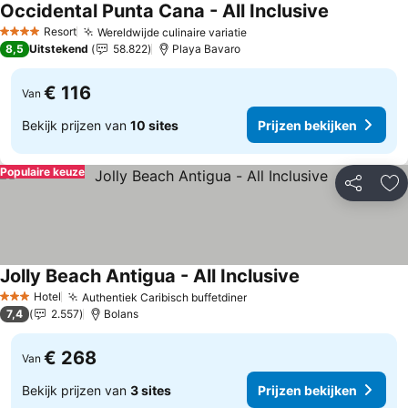
Occidental Punta Cana - All Inclusive
Prijzen bek
Resort
Wereldwijde culinaire variatie
Prijzen bekijken
4 Sterren
8,5
Uitstekend
58.822
Playa Bavaro
€ 116
Van
Bekijk prijzen van
10 sites
Prijzen bekijken
Populaire keuze
Delen
To
Jolly Beach Antigua - All Inclusive
Prijzen bekijken
Hotel
Authentiek Caribisch buffetdiner
Prijzen bekijken
3 Sterren
7,4
2.557
Bolans
€ 268
Van
Bekijk prijzen van
3 sites
Prijzen bekijken