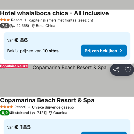
Hotel whala!boca chica - All Inclusive
Prijzen bek
Resort
Kapiteinskamers met frontaal zeezicht
Prijzen bekijken
3 Sterren
7,4
12.668
Boca Chica
€ 86
Van
Bekijk prijzen van
10 sites
Prijzen bekijken
Populaire keuze
Delen
To
Copamarina Beach Resort & Spa
Prijzen bekijken
Resort
Unieke drijvende gazebo
Prijzen bekijken
4 Sterren
8,9
Uitstekend
7.121
Guanica
€ 185
Van