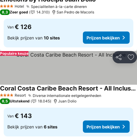
Prijzen bekijken
Hotel
Specialiteiten à-la-carte dineren
Prijzen bekijken
4 Sterren
8,3
Zeer goed
14.310
San Pedro de Macoris
€ 126
Van
Bekijk prijzen van
10 sites
Prijzen bekijken
Populaire keuze
Delen
To
Coral Costa Caribe Beach Resort - All Inclusive
Prijzen bekijken
Resort
Diverse internationale eetgelegenheden
Prijzen bekijke
4 Sterren
8,5
Uitstekend
18.045
Juan Dolio
€ 143
Van
Bekijk prijzen van
6 sites
Prijzen bekijken