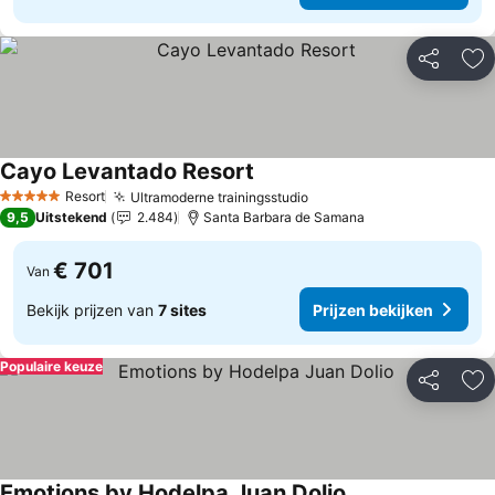
Delen
To
Cayo Levantado Resort
Prijzen bekijken
Resort
Ultramoderne trainingsstudio
Prijzen bekijken
5 Sterren
9,5
Uitstekend
2.484
Santa Barbara de Samana
€ 701
Van
Bekijk prijzen van
7 sites
Prijzen bekijken
Populaire keuze
Delen
To
Emotions by Hodelpa Juan Dolio