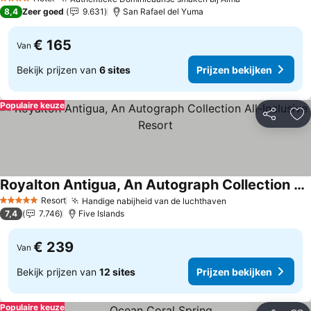
Prijzen bekij
4 Sterren
8,4
Zeer goed
9.631
San Rafael del Yuma
€ 165
Van
Bekijk prijzen van
6 sites
Prijzen bekijken
Populaire keuze
Delen
To
Royalton Antigua, An Autograph Collection All-Inclusive Resort
Prijzen bekijken
Resort
Handige nabijheid van de luchthaven
Prijzen bekijken
5 Sterren
7,4
7.746
Five Islands
€ 239
Van
Bekijk prijzen van
12 sites
Prijzen bekijken
Populaire keuze