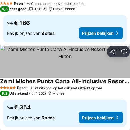
Prijzen bekijken
Resort
Compact en loopvriendelijk resort
Prijzen bekijken
4 Sterren
8,3
Zeer goed
12.813
Playa Dorada
€ 166
Van
Bekijk prijzen van
9 sites
Prijzen bekijken
Delen
To
Zemi Miches Punta Cana All-Inclusive Resort, Curio by Hilton
Prijzen bekijken
Resort
Infinitypool op het dak met uitzicht op zee
Prijzen bekij
5 Sterren
9,2
Uitstekend
1.362
Miches
€ 354
Van
Bekijk prijzen van
5 sites
Prijzen bekijken