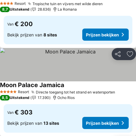
Prijzen bekijken
Resort
Tropische tuin en vijvers met wilde dieren
Prijzen bekijk
4 Sterren
8,7
Uitstekend
28.636
La Romana
€ 200
Van
Bekijk prijzen van
8 sites
Prijzen bekijken
Delen
To
Moon Palace Jamaica
Prijzen bekijken
Resort
Directe toegang tot het strand en watersporten
Prijzen b
5 Sterren
8,5
Uitstekend
17.390
Ocho Rios
€ 303
Van
Bekijk prijzen van
13 sites
Prijzen bekijken