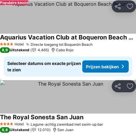
Populaire keuze
Delen
To
Aquarius Vacation Club at Boqueron Beach Resort
Prijzen bekijken
Hotel
Directe toegang tot Boquerón Beach
Prijzen bekijken
4 Sterren
8,9
Uitstekend
4.465
Cabo Rojo
Selecteer datums om exacte prijzen
Prijzen bekijken
te zien
Delen
To
The Royal Sonesta San Juan
Prijzen bekijken
Hotel
Lagune-achtig zwembad met swim-up bar
Prijzen bekijk
4 Sterren
8,8
Uitstekend
12.010
San Juan