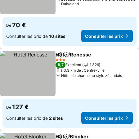
Duiveland
70 €
De
Consulter les prix de
10 sites
Consulter les prix
Hotel Renesse
Partager
Ajouter à mes favoris
Consulter le
3 Étoiles
8,7
Excellent
1 326
à 0.3 km de : Centre-ville
Hôtel de charme au style zélandais
Consult
127 €
De
Consulter les prix de
2 sites
Consulter les prix
Hotel Blooker