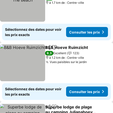
à 1.7 km de : Centre-ville
Sélectionnez des dates pour voir
Consulter les prix
les prix exacts
B&B Hoeve Ruimzicht
Partager
Ajouter à mes favoris
Cons
9,3
Excellent
123
à 1.2 km de : Centre-ville
Vues paisibles sur le jardin
Consulter les 
Sélectionnez des dates pour voir
Consulter les prix
les prix exacts
Superbe lodge de plage
Partager
Ajouter à mes favoris
au camping Julianahoeve