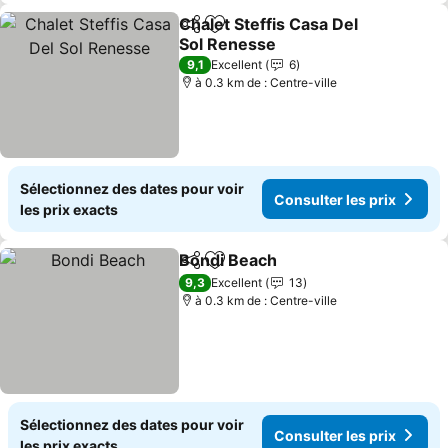
Chalet Steffis Casa Del
Partager
Ajouter à mes favoris
Sol Renesse
Consulter les prix
9,1
Excellent
6
à 0.3 km de : Centre-ville
Sélectionnez des dates pour voir
Consulter les prix
les prix exacts
Bondi Beach
Partager
Ajouter à mes favoris
Consulter les 
9,3
Excellent
13
à 0.3 km de : Centre-ville
Sélectionnez des dates pour voir
Consulter les prix
les prix exacts