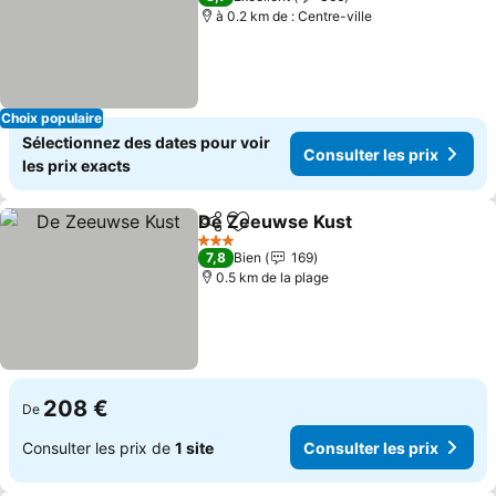
à 0.2 km de : Centre-ville
Choix populaire
Sélectionnez des dates pour voir
Consulter les prix
les prix exacts
De Zeeuwse Kust
Partager
Ajouter à mes favoris
Consulter
3 Étoiles
7,8
Bien
169
0.5 km de la plage
208 €
De
Consulter les prix de
1 site
Consulter les prix