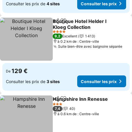
Consulter les prix de
4 sites
Consulter les prix
Boutique Hotel Helder I
Partager
Ajouter à mes favoris
Kloeg Collection
Consulter les prix
4 Étoiles
9,2
Excellent
1 413
à 0.2 km de : Centre-ville
Suite bien-être avec baignoire séparée
Cons
129 €
De
Consulter les prix de
3 sites
Consulter les prix
Hampshire Inn Renesse
Partager
Ajouter à mes favoris
Co
3 Étoiles
7,4
40
à 0.6 km de : Centre-ville