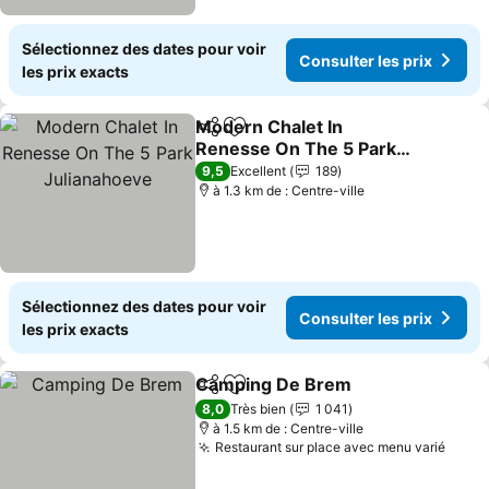
Sélectionnez des dates pour voir
Consulter les prix
les prix exacts
Modern Chalet In
Partager
Ajouter à mes favoris
Renesse On The 5 Park
Julianahoeve
Consulter les prix
9,5
Excellent
189
à 1.3 km de : Centre-ville
Sélectionnez des dates pour voir
Consulter les prix
les prix exacts
Camping De Brem
Partager
Ajouter à mes favoris
Consulte
8,0
Très bien
1 041
à 1.5 km de : Centre-ville
Restaurant sur place avec menu varié
Consu