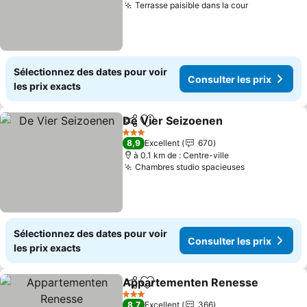
Terrasse paisible dans la cour
Consulter l
Sélectionnez des dates pour voir
Consulter les prix
les prix exacts
De Vier Seizoenen
Partager
Ajouter à mes favoris
Consulte
3 Étoiles
8,9
Excellent
670
à 0.1 km de : Centre-ville
Chambres studio spacieuses
Consulter le
Sélectionnez des dates pour voir
Consulter les prix
les prix exacts
Appartementen Renesse
Partager
Ajouter à mes favoris
C
3 Étoiles
8,7
Excellent
366