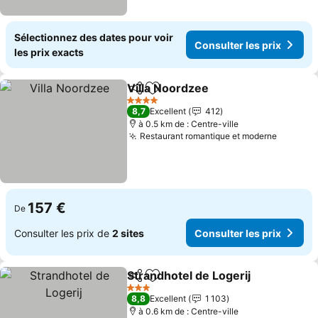
Sélectionnez des dates pour voir
Consulter les prix
les prix exacts
Villa Noordzee
Partager
Ajouter à mes favoris
Consulter le
4 Étoiles
8,7
Excellent
412
à 0.5 km de : Centre-ville
Restaurant romantique et moderne
Consult
157 €
De
Consulter les prix de
2 sites
Consulter les prix
Strandhotel de Logerij
Partager
Ajouter à mes favoris
Cons
3 Étoiles
8,8
Excellent
1 103
à 0.6 km de : Centre-ville