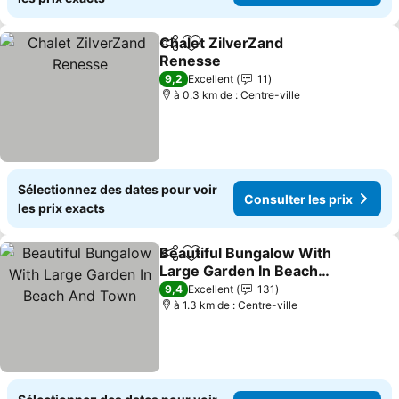
Chalet ZilverZand
Partager
Ajouter à mes favoris
Renesse
Consulter les prix
9,2
Excellent
11
à 0.3 km de : Centre-ville
Sélectionnez des dates pour voir
Consulter les prix
les prix exacts
Beautiful Bungalow With
Partager
Ajouter à mes favoris
Large Garden In Beach
And Town
Consulter les prix
9,4
Excellent
131
à 1.3 km de : Centre-ville