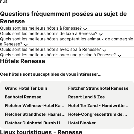
nuit)
Questions fréquemment posées au sujet de
Renesse
Quels sont les meilleurs hôtels à Renesse?
Quels sont les meilleurs hôtels de luxe à Renesse?
Quels sont les meilleurs hôtels acceptant les animaux de compagnie
à Renesse?
Quels sont les meilleurs hôtels avec spa à Renesse?
Quels sont les meilleurs hôtels avec une piscine à Renesse?
Hôtels Renesse
Ces hôtels sont susceptibles de vous intéresser...
Grand Hotel Ter Duin
Fletcher Strandhotel Renesse
Badhotel Renesse
Resort Land & Zee
Fletcher Wellness-Hotel Kamperduinen
Hotel Ter Zand - Handwritten Collection
Fletcher Strandhotel Haamstede
Hotel-Congrescentrum de Zeeuwse Stromen
Fletcher Duinhotel Burgh Haamstede
Hotel Blooker
Lieux touristiques - Renesse
Hotel De Torenhoeve
Strandhotel Duinoord