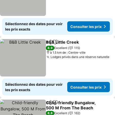
Sélectionnez des dates pour voir
Consulter les prix
les prix exacts
B&B Little Creek
Partager
Ajouter à mes favoris
Consulter 
8,9
Excellent
115
à 1.5 km de : Centre-ville
Lodges privés dans une réserve naturelle
Con
Sélectionnez des dates pour voir
Consulter les prix
les prix exacts
Child-friendly Bungalow,
Partager
Ajouter à mes favoris
500 M From The Beach
Consulter les prix
8,8
Excellent
162