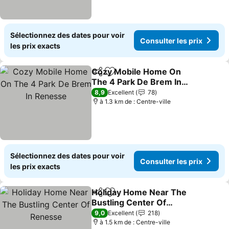
Sélectionnez des dates pour voir
Consulter les prix
les prix exacts
Cozy Mobile Home On
Partager
Ajouter à mes favoris
The 4 Park De Brem In
Renesse
Consulter les prix
8,9
Excellent
78
à 1.3 km de : Centre-ville
Sélectionnez des dates pour voir
Consulter les prix
les prix exacts
Holiday Home Near The
Partager
Ajouter à mes favoris
Bustling Center Of
Renesse
Consulter les prix
9,0
Excellent
218
à 1.5 km de : Centre-ville