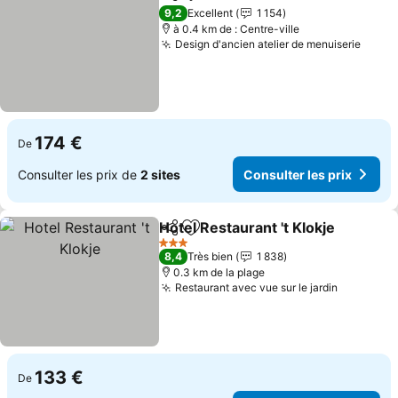
Partager
Ajouter à mes favoris
Consulter les
9,2
Excellent
1 154
à 0.4 km de : Centre-ville
Design d'ancien atelier de menuiserie
Consu
174 €
De
Consulter les prix de
2 sites
Consulter les prix
Hotel Restaurant 't Klokje
Partager
Ajouter à mes favoris
C
3 Étoiles
8,4
Très bien
1 838
0.3 km de la plage
Restaurant avec vue sur le jardin
Consulter
133 €
De