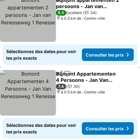
Bomont appartementen 2
Partager
Ajouter à mes favoris
persoons - Jan van
Renesseweg 1 Renesse
Consulter les prix
8,5
Excellent
34
à 0.5 km de : Centre-ville
Sélectionnez des dates pour voir
Consulter les prix
les prix exacts
Bomont Appartementen
Partager
Ajouter à mes favoris
4 Persoons - Jan Van
Renesseweg 1 Renesse
Consulter les prix
7,4
30
à 0.5 km de : Centre-ville
Sélectionnez des dates pour voir
Consulter les prix
les prix exacts