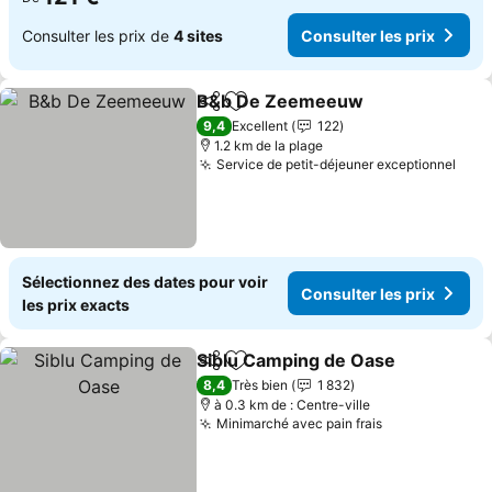
Consulter les prix de
4 sites
Consulter les prix
B&b De Zeemeeuw
Partager
Ajouter à mes favoris
Consult
9,4
Excellent
122
1.2 km de la plage
Service de petit-déjeuner exceptionnel
Cons
Sélectionnez des dates pour voir
Consulter les prix
les prix exacts
Siblu Camping de Oase
Partager
Ajouter à mes favoris
Con
8,4
Très bien
1 832
à 0.3 km de : Centre-ville
Minimarché avec pain frais
Consulter les