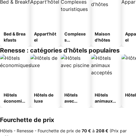
Bed & Brea
Appart'hôt
Complexe
Maison
Appa
kfasts
el
s
d'hôtes
el
touristique
Renesse : catégories d’hôtels populaires
s
Hôtels
Hôtels de
Hôtels
Hôtels
Hôtel
économiq
luxe
avec
animaux
ues
piscine
acceptés
Fourchette de prix
Hôtels - Renesse -
Fourchette de prix
de
‎70 €
à
‎208 €
(Prix par