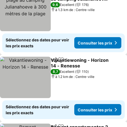
à 300 mètres de la plage
Consulter les prix
9,6
Excellent
176
à 1.3 km de : Centre-ville
Sélectionnez des dates pour voir
Consulter les prix
les prix exacts
Vakantiewoning - Horizon
Partager
Ajouter à mes favoris
14 - Renesse
Consulter les prix
8,7
Excellent
110
à 1.2 km de : Centre-ville
Sélectionnez des dates pour voir
Consulter les prix
les prix exacts