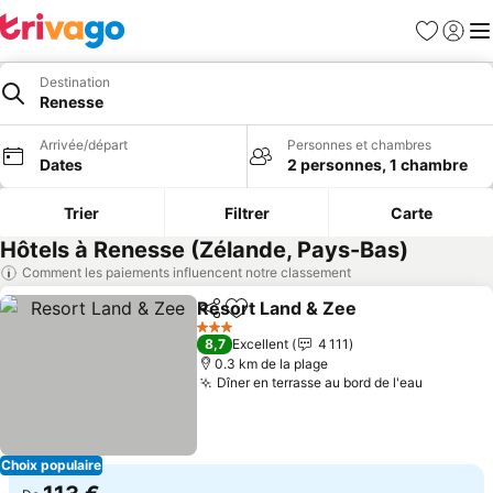
Favoris
Se con
Me
Destination
Renesse
Arrivée/départ
Personnes et chambres
Dates
2 personnes, 1 chambre
Trier
Filtrer
Carte
Hôtels à Renesse (Zélande, Pays-Bas)
Comment les paiements influencent notre classement
Resort Land & Zee
Partager
Ajouter à mes favoris
Consulte
3 Étoiles
8,7
Excellent
4 111
0.3 km de la plage
Dîner en terrasse au bord de l'eau
Consulte
Choix populaire