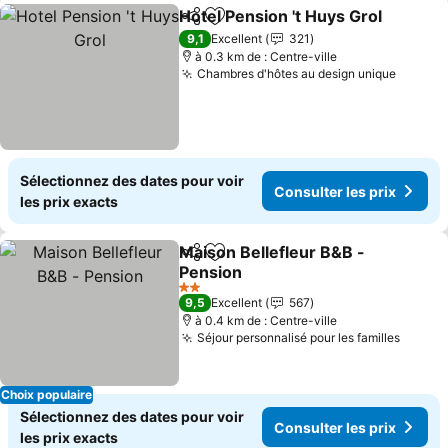
Hotel Pension 't Huys Grol
Partager
Ajouter à mes favoris
9,1
Excellent
321
à 0.3 km de : Centre-ville
Chambres d'hôtes au design unique
Consult
Sélectionnez des dates pour voir
Consulter les prix
les prix exacts
Maison Bellefleur B&B -
Partager
Ajouter à mes favoris
Pension
Consulter les prix
2 Étoiles
9,5
Excellent
567
à 0.4 km de : Centre-ville
Séjour personnalisé pour les familles
Consul
Choix populaire
Sélectionnez des dates pour voir
Consulter les prix
les prix exacts