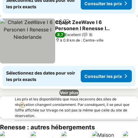
Sélectionnez des dates pour voir
Consulter les prix
les prix exacts
Chalet ZeeWave I 6
Partager
Ajouter à mes favoris
Personen I Renesse I
Niederlande
Consulter les prix
8,7
Excellent
9
à 0.9 km de : Centre-ville
Sélectionnez des dates pour voir
Consulter les prix
les prix exacts
Voir plus
Les prix et les disponibilités que nous recevons des sites de
réservation changent constamment. Par conséquent, il se peut que
l’offre affichée sur trivago ne soit pas la même que celle du site de
réservation.
Renesse : autres hébergements