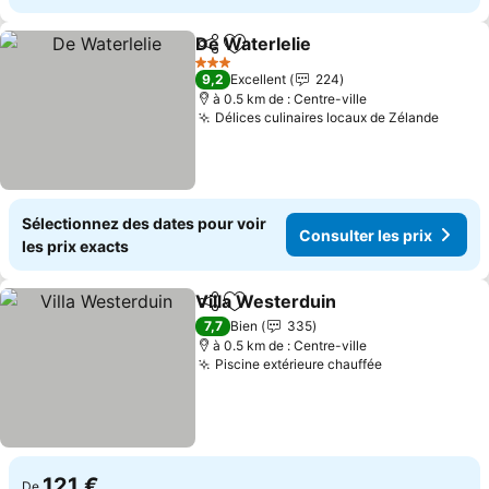
De Waterlelie
Partager
Ajouter à mes favoris
Consulter les
3 Étoiles
9,2
Excellent
224
à 0.5 km de : Centre-ville
Délices culinaires locaux de Zélande
Consul
Sélectionnez des dates pour voir
Consulter les prix
les prix exacts
Villa Westerduin
Partager
Ajouter à mes favoris
Consulter 
7,7
Bien
335
à 0.5 km de : Centre-ville
Piscine extérieure chauffée
Consulter les
121 €
De