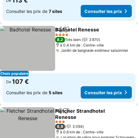
113 €
De
Consulter les prix de
7 sites
Consulter les prix
Badhotel Renesse
Partager
Ajouter à mes favoris
Consulte
4 Étoiles
8,2
Très bien
3 870
à 0.4 km de : Centre-ville
Jardin de baignade extérieur saisonnier
Cons
Choix populaire
107 €
De
Consulter les prix de
5 sites
Consulter les prix
Fletcher Strandhotel
Partager
Ajouter à mes favoris
Renesse
Consulter les prix
3 Étoiles
6,9
3 094
à 0.6 km de : Centre-ville
Location de vélos pour explorer Schouwen-