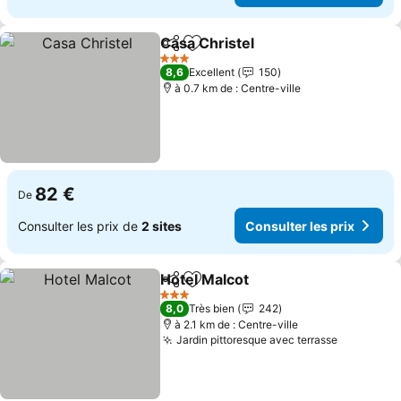
Casa Christel
Partager
Ajouter à mes favoris
Consulter les
3 Étoiles
8,6
Excellent
150
à 0.7 km de : Centre-ville
82 €
De
Consulter les prix de
2 sites
Consulter les prix
Hotel Malcot
Partager
Ajouter à mes favoris
Consulter les 
3 Étoiles
8,0
Très bien
242
à 2.1 km de : Centre-ville
Jardin pittoresque avec terrasse
Consulter