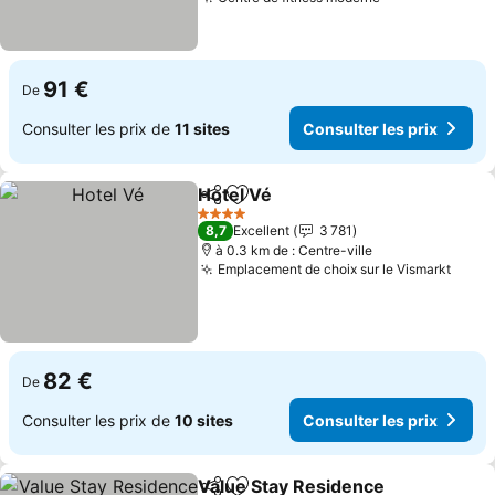
Consulter les 
91 €
De
Consulter les prix de
11 sites
Consulter les prix
Hotel Vé
Partager
Ajouter à mes favoris
Consulter les prix
4 Étoiles
8,7
Excellent
3 781
à 0.3 km de : Centre-ville
Emplacement de choix sur le Vismarkt
Consu
82 €
De
Consulter les prix de
10 sites
Consulter les prix
Value Stay Residence