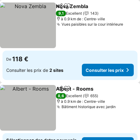
Nova Zembla
Partager
Ajouter à mes favoris
Consulter les
9,1
Excellent
143
à 0.9 km de : Centre-ville
Vues paisibles sur la cour intérieure
Consult
118 €
De
Consulter les prix de
2 sites
Consulter les prix
Albert - Rooms
Partager
Ajouter à mes favoris
Consulter l
8,6
Excellent
655
à 0.9 km de : Centre-ville
Bâtiment historique avec jardin
Consulter 