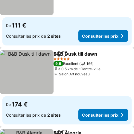
111 €
De
Consulter les prix de
2 sites
Consulter les prix
B&B Dusk till dawn
Partager
Ajouter à mes favoris
Consulte
5 Étoiles
9,5
Excellent
166
à 0.5 km de : Centre-ville
Salon Art nouveau
Consulter les prix
174 €
De
Consulter les prix de
2 sites
Consulter les prix
B&B Alegría