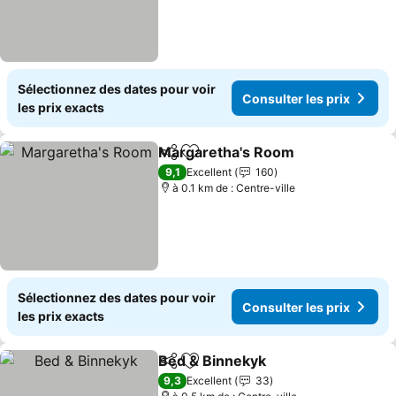
Sélectionnez des dates pour voir
Consulter les prix
les prix exacts
Margaretha's Room
Partager
Ajouter à mes favoris
Consult
9,1
Excellent
160
à 0.1 km de : Centre-ville
Sélectionnez des dates pour voir
Consulter les prix
les prix exacts
Bed & Binnekyk
Partager
Ajouter à mes favoris
Consulter l
9,3
Excellent
33