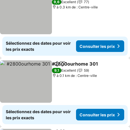
9,6
Excellent
77
à 0.3 km de : Centre-ville
Sélectionnez des dates pour voir
Consulter les prix
les prix exacts
#2800ourhome 301
Partager
Ajouter à mes favoris
Consul
9,1
Excellent
59
à 0.1 km de : Centre-ville
Sélectionnez des dates pour voir
Consulter les prix
les prix exacts