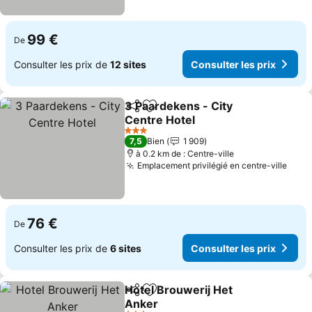
99 €
De
Consulter les prix de
12 sites
Consulter les prix
3 Paardekens - City
Partager
Ajouter à mes favoris
Centre Hotel
Consulter les prix
3 Étoiles
7,5
Bien
1 909
à 0.2 km de : Centre-ville
Emplacement privilégié en centre-ville
Cons
76 €
De
Consulter les prix de
6 sites
Consulter les prix
Hotel Brouwerij Het
Partager
Ajouter à mes favoris
Anker