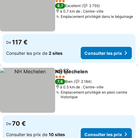
Consulter les prix
3 Étoiles
8,7
Excellent
3 755
à 0.7 km de : Centre-ville
Emplacement privilégié dans le béguinage
Co
117 €
De
Consulter les prix de
2 sites
Consulter les prix
NH Mechelen
Partager
Ajouter à mes favoris
Consulter les
3 Étoiles
7,6
Bien
2 184
à 0.5 km de : Centre-ville
Emplacement privilégié en plein centre
historique
70 €
De
Consulter les prix de
10 sites
Consulter les prix