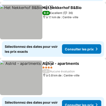
Het Nekkerhof B&Bio
Partager
Ajouter à mes favoris
Consu
9,0
Excellent
36
à 1.1 km de : Centre-ville
Sélectionnez des dates pour voir
Consulter les prix
les prix exacts
Astrid - apartments
Partager
Ajouter à mes favoris
Consul
4 Étoiles
/
Aucune évaluation
à 0.8 km de : Centre-ville
Sélectionnez des dates pour voir
Consulter les prix