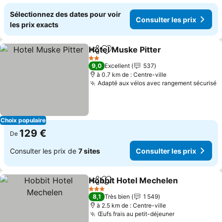
Sélectionnez des dates pour voir
Consulter les prix
les prix exacts
Hotel Muske Pitter
Partager
Ajouter à mes favoris
Consulte
2 Étoiles
9,0
Excellent
537
à 0.7 km de : Centre-ville
Adapté aux vélos avec rangement sécurisé
C
Choix populaire
129 €
De
Consulter les prix de
7 sites
Consulter les prix
Hobbit Hotel Mechelen
Partager
Ajouter à mes favoris
Con
3 Étoiles
8,1
Très bien
1 549
à 2.5 km de : Centre-ville
Œufs frais au petit-déjeuner
Consulter les