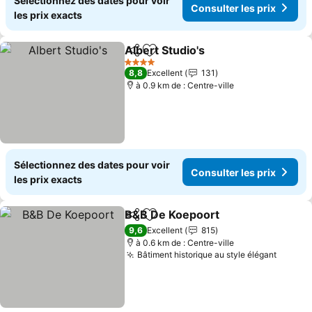
Sélectionnez des dates pour voir
Consulter les prix
les prix exacts
Albert Studio's
Partager
Ajouter à mes favoris
Consulter le
4 Étoiles
8,8
Excellent
131
à 0.9 km de : Centre-ville
Sélectionnez des dates pour voir
Consulter les prix
les prix exacts
B&B De Koepoort
Partager
Ajouter à mes favoris
Consulter
9,6
Excellent
815
à 0.6 km de : Centre-ville
Bâtiment historique au style élégant
Consult