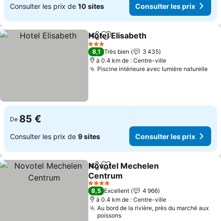
Consulter les prix de
10 sites
Consulter les prix
Hotel Elisabeth
Partager
Ajouter à mes favoris
Consulter l
3 Étoiles
8,1
Très bien
3 435
à 0.4 km de : Centre-ville
Piscine intérieure avec lumière naturelle
Con
85 €
De
Consulter les prix de
9 sites
Consulter les prix
Novotel Mechelen
Partager
Ajouter à mes favoris
Centrum
Consulter les prix
4 Étoiles
8,5
Excellent
4 966
à 0.4 km de : Centre-ville
Au bord de la rivière, près du marché aux
poissons