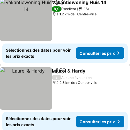
Vakantiewoning Huis 14
Partager
Ajouter à mes favoris
Co
8,9
Excellent
16
à 1.2 km de : Centre-ville
Sélectionnez des dates pour voir
Consulter les prix
les prix exacts
Laurel & Hardy
Partager
Ajouter à mes favoris
Consulter le
/
Aucune évaluation
à 2.8 km de : Centre-ville
Sélectionnez des dates pour voir
Consulter les prix
les prix exacts