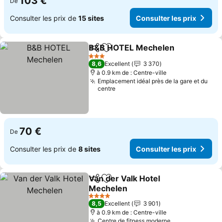
103 €
De
Consulter les prix de
15 sites
Consulter les prix
B&B HOTEL Mechelen
Partager
Ajouter à mes favoris
Cons
3 Étoiles
8,6
Excellent
3 370
à 0.9 km de : Centre-ville
Emplacement idéal près de la gare et du
centre
70 €
De
Consulter les prix de
8 sites
Consulter les prix
Van der Valk Hotel
Partager
Ajouter à mes favoris
Mechelen
Consulter les prix
4 Étoiles
8,5
Excellent
3 901
à 0.9 km de : Centre-ville
Centre de fitness moderne