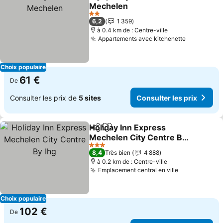
Partager
Ajouter à mes favoris
Mechelen
Consulter les prix
2 Étoiles
6,2
1 359
à 0.4 km de : Centre-ville
Appartements avec kitchenette
Consulter 
Choix populaire
61 €
De
Consulter les prix de
5 sites
Consulter les prix
Holiday Inn Express
Partager
Ajouter à mes favoris
Mechelen City Centre By
Ihg
Consulter les prix
3 Étoiles
8,4
Très bien
4 888
à 0.2 km de : Centre-ville
Emplacement central en ville
Consulter le
Choix populaire
102 €
De