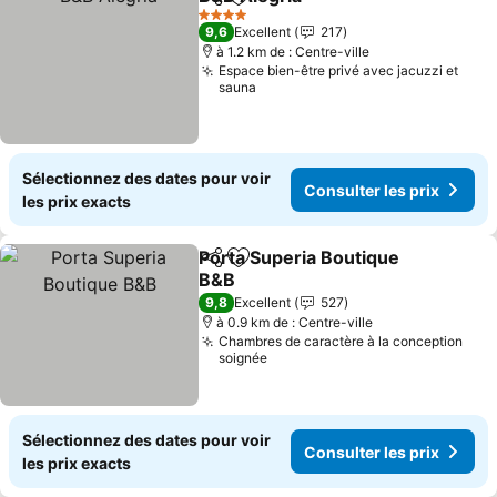
Partager
Ajouter à mes favoris
Consulter les p
4 Étoiles
9,6
Excellent
217
à 1.2 km de : Centre-ville
Espace bien-être privé avec jacuzzi et
sauna
Sélectionnez des dates pour voir
Consulter les prix
les prix exacts
Porta Superia Boutique
Partager
Ajouter à mes favoris
B&B
Consulter les prix
9,8
Excellent
527
à 0.9 km de : Centre-ville
Chambres de caractère à la conception
soignée
Sélectionnez des dates pour voir
Consulter les prix
les prix exacts