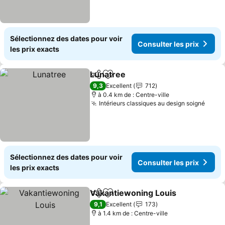
Sélectionnez des dates pour voir
Consulter les prix
les prix exacts
Lunatree
Partager
Ajouter à mes favoris
Consulter les prix
9,3
Excellent
712
à 0.4 km de : Centre-ville
Intérieurs classiques au design soigné
Consu
Sélectionnez des dates pour voir
Consulter les prix
les prix exacts
Vakantiewoning Louis
Partager
Ajouter à mes favoris
Cons
9,1
Excellent
173
à 1.4 km de : Centre-ville