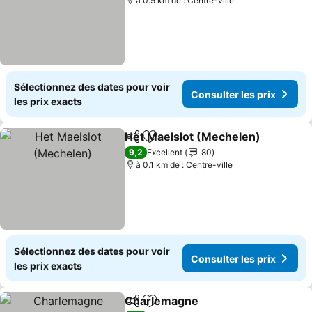
à 0.5 km de : Centre-ville
Sélectionnez des dates pour voir
Consulter les prix
les prix exacts
Het Maelslot (Mechelen)
Partager
Ajouter à mes favoris
C
9,2
Excellent
80
à 0.1 km de : Centre-ville
Sélectionnez des dates pour voir
Consulter les prix
les prix exacts
Charlemagne
Partager
Ajouter à mes favoris
Consulter les