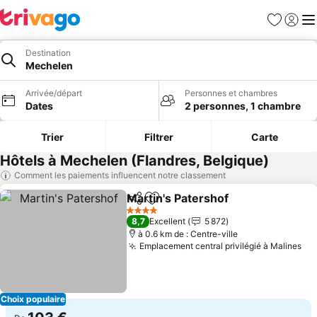
Favoris
Se con
Me
Destination
Mechelen
Arrivée/départ
Personnes et chambres
Dates
2 personnes, 1 chambre
Trier
Filtrer
Carte
Hôtels à Mechelen (Flandres, Belgique)
Comment les paiements influencent notre classement
Martin's Patershof
Partager
Ajouter à mes favoris
Consulte
4 Étoiles
8,7
Excellent
5 872
à 0.6 km de : Centre-ville
Emplacement central privilégié à Malines
Con
Choix populaire