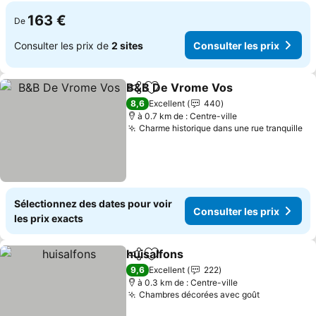
163 €
De
Consulter les prix de
2 sites
Consulter les prix
B&B De Vrome Vos
Partager
Ajouter à mes favoris
Consult
8,6
Excellent
440
à 0.7 km de : Centre-ville
Charme historique dans une rue tranquille
Co
Sélectionnez des dates pour voir
Consulter les prix
les prix exacts
huisalfons
Partager
Ajouter à mes favoris
Consulter les pr
9,6
Excellent
222
à 0.3 km de : Centre-ville
Chambres décorées avec goût
Consulter 