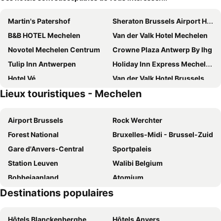
Martin's Patershof
Sheraton Brussels Airport Hotel
B&B HOTEL Mechelen
Van der Valk Hotel Mechelen
Novotel Mechelen Centrum
Crowne Plaza Antwerp By Ihg
Tulip Inn Antwerpen
Holiday Inn Express Mechelen City Centre By Ihg
Hotel Vé
Van der Valk Hotel Brussels Airport
Lieux touristiques - Mechelen
Hotel Elisabeth
Campanile Hotel Brussel / Bruxelles - Vilvoorde
YUST Antwerp
Radisson Hotel Antwerp Berchem
Airport Brussels
Rock Werchter
NH Brussels Airport
NH Mechelen
Forest National
Bruxelles-Midi - Brussel-Zuid
Axis Hotel
Novotel Brussels Airport
Gare d'Anvers-Central
Sportpaleis
ibis budget Brussels Airport
Mercure Antwerp City South
Station Leuven
Walibi Belgium
Pentahotel Brussels Airport
Hilton Garden Inn Brussels Airport
Bobbejaanland
Atomium
Greet Brussels Airport Zaventem
B&B HOTEL Brussels Airport
Destinations populaires
Grand' Place
Brussels Expo
Holiday Inn Express Brussels - Airport by IHG
3 Paardekens - City Centre Hotel
Berchem
Deurne
Aparthotel Adagio Access Brussels Airport
Hof van Aragon
Hôtels Blanckenberghe
Hôtels Anvers
Wilrijk
Bruxelles-Nord - Brussel-Noord