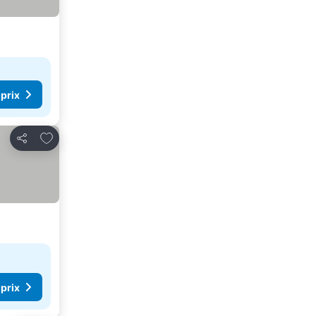
 prix
Ajouter à mes favoris
Partager
 prix