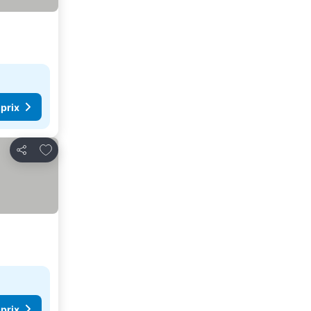
 prix
Ajouter à mes favoris
Partager
 prix