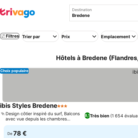
Destination
Filtres
Trier par
Prix
Emplacement
Hôtels à Bredene (Flandres
Choix populaire
ibis Styles Bredene
3 Étoiles
Design côtier inspiré du surf, Balcons
Très bien
(1 654 évalua
8,1
avec vue depuis les chambres
supérieures
78 €
De