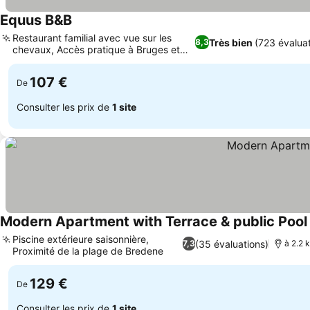
Equus B&B
Restaurant familial avec vue sur les
Très bien
(723 évaluat
8,3
chevaux, Accès pratique à Bruges et
Ostende
107 €
De
Consulter les prix de
1 site
Modern Apartment with Terrace & public Pool
Piscine extérieure saisonnière,
(35 évaluations)
7,3
à 2.2 
Proximité de la plage de Bredene
129 €
De
Consulter les prix de
1 site