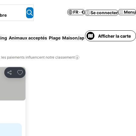
FR · €
Menu
Se connecter
bre
Afficher la carte
king
Animaux acceptés
Plage
Maison/appartement entier
Appart'
les paiements influencent notre classement
Ajouter à mes favoris
Partager