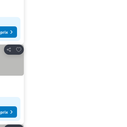
 prix
Ajouter à mes favoris
Partager
 prix