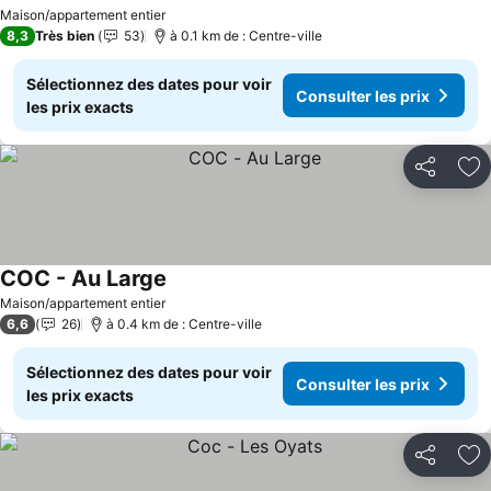
Consulter les prix
Maison/appartement entier
8,3
Très bien
53
à 0.1 km de : Centre-ville
Sélectionnez des dates pour voir
Consulter les prix
les prix exacts
Partager
Aj
COC - Au Large
Consulter les prix
Maison/appartement entier
6,6
26
à 0.4 km de : Centre-ville
Sélectionnez des dates pour voir
Consulter les prix
les prix exacts
Partager
Aj