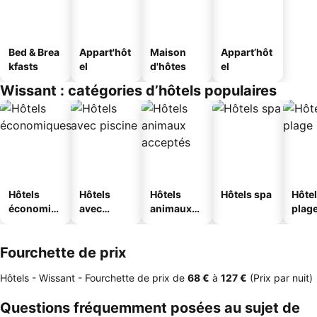
Bed & Brea
Appart'hôt
Maison
Appart’hôt
kfasts
el
d'hôtes
el
Wissant : catégories d’hôtels populaires
Hôtels
Hôtels
Hôtels
Hôtels spa
Hôtel
économiq
avec
animaux
plag
ues
piscine
acceptés
Fourchette de prix
Hôtels - Wissant -
Fourchette de prix
de
‎68 €
à
‎127 €
(Prix par nuit)
Questions fréquemment posées au sujet de