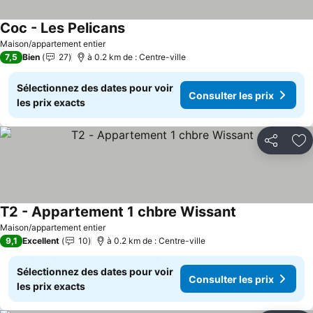
Coc - Les Pelicans
Consulter les prix
Maison/appartement entier
7,5
Bien
27
à 0.2 km de : Centre-ville
Sélectionnez des dates pour voir
Consulter les prix
les prix exacts
Partager
Aj
T2 - Appartement 1 chbre Wissant
Consulter les p
Maison/appartement entier
9,1
Excellent
10
à 0.2 km de : Centre-ville
Sélectionnez des dates pour voir
Consulter les prix
les prix exacts