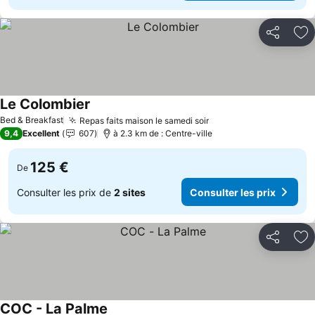
Partager
Aj
Le Colombier
Consulter les prix
Bed & Breakfast
Repas faits maison le samedi soir
Consulter les prix
9,4
Excellent
607
à 2.3 km de : Centre-ville
125 €
De
Consulter les prix de
2 sites
Consulter les prix
Partager
Aj
COC - La Palme