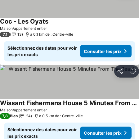
Coc - Les Oyats
Consulter les prix
Maison/appartement entier
7,1
13
à 0.1 km de : Centre-ville
Sélectionnez des dates pour voir
Consulter les prix
les prix exacts
Partager
Aj
Wissant Fishermans House 5 Minutes From The Beach
Consulter les prix
Maison/appartement entier
7,8
Bien
24
à 0.5 km de : Centre-ville
Sélectionnez des dates pour voir
Consulter les prix
les prix exacts