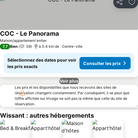
Partager
Aj
COC - Le Panorama
Consulter les prix
Maison/appartement entier
7,7
Bien
39
à 0.4 km de : Centre-ville
Sélectionnez des dates pour voir
Consulter les prix
les prix exacts
Voir plus
Les prix et les disponibilités que nous recevons des sites de
réservation changent constamment. Par conséquent, il se peut que
l’offre affichée sur trivago ne soit pas la même que celle du site de
réservation.
Wissant : autres hébergements