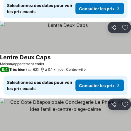
Sélectionnez des dates pour voir
Consulter les prix
les prix exacts
Partager
Aj
Lentre Deux Caps
Consulter les prix
Maison/appartement entier
8,4
Très bien
62
à 0.1 km de : Centre-ville
Sélectionnez des dates pour voir
Consulter les prix
les prix exacts
Partager
Aj