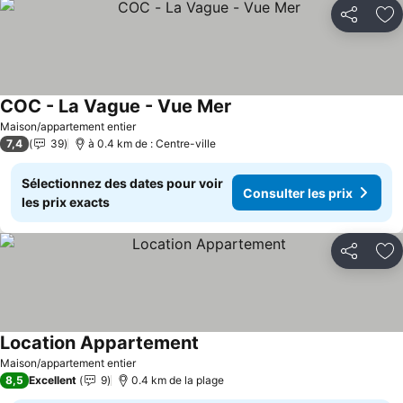
Partager
Aj
COC - La Vague - Vue Mer
Consulter les prix
Maison/appartement entier
7,4
39
à 0.4 km de : Centre-ville
Sélectionnez des dates pour voir
Consulter les prix
les prix exacts
Partager
Aj
Location Appartement
Consulter les prix
Maison/appartement entier
8,5
Excellent
9
0.4 km de la plage