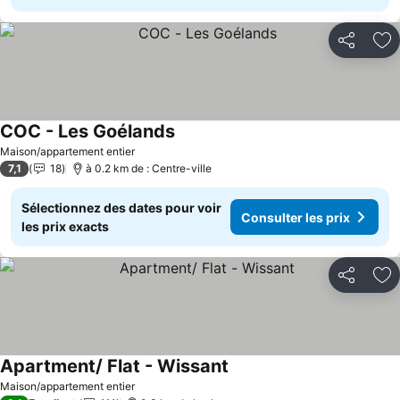
Partager
Aj
COC - Les Goélands
Consulter les prix
Maison/appartement entier
7,1
18
à 0.2 km de : Centre-ville
Sélectionnez des dates pour voir
Consulter les prix
les prix exacts
Partager
Aj
Apartment/ Flat - Wissant
Consulter les prix
Maison/appartement entier