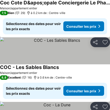
Coc Cote D&apos;opale Conciergerie Le Phare -4p-idealfamille-centre-plage-calme
Consulter les prix
Maison/appartement entier
7,5
Bien
29
à 0.2 km de : Centre-ville
Sélectionnez des dates pour voir
Consulter les prix
les prix exacts
Partager
Aj
COC - Les Sables Blancs
Consulter les prix
Maison/appartement entier
8,8
Excellent
16
à 0.6 km de : Centre-ville
Sélectionnez des dates pour voir
Consulter les prix
les prix exacts
Partager
Aj