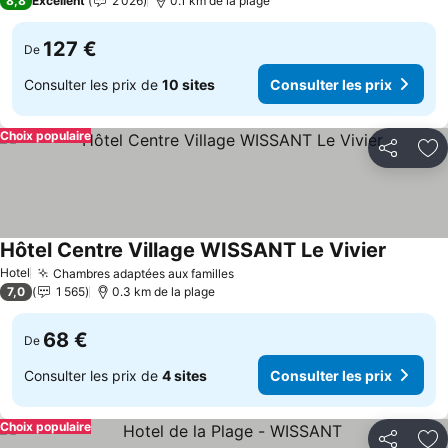
8,8
Excellent
2 026
0.1 km de la plage
127 €
De
Consulter les prix de
10 sites
Consulter les prix
Choix populaire
Partager
Aj
Hôtel Centre Village WISSANT Le Vivier
Consulte
Hotel
Chambres adaptées aux familles
Consulter les prix
7,0
1 565
0.3 km de la plage
68 €
De
Consulter les prix de
4 sites
Consulter les prix
Choix populaire