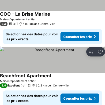
COC - La Brise Marine
Consulter les prix
Maison/appartement entier
7,3
41
à 0.1 km de : Centre-ville
Sélectionnez des dates pour voir
Consulter les prix
les prix exacts
Partager
Aj
Beachfront Apartment
Consulter les prix
Maison/appartement entier
8,9
Excellent
15
à 2.3 km de : Centre-ville
Sélectionnez des dates pour voir
Consulter les prix
les prix exacts