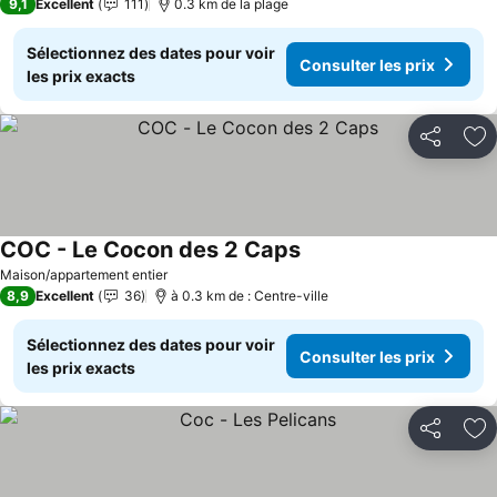
9,1
Excellent
111
0.3 km de la plage
Sélectionnez des dates pour voir
Consulter les prix
les prix exacts
Partager
Aj
COC - Le Cocon des 2 Caps
Consulter les prix
Maison/appartement entier
8,9
Excellent
36
à 0.3 km de : Centre-ville
Sélectionnez des dates pour voir
Consulter les prix
les prix exacts
Partager
Aj