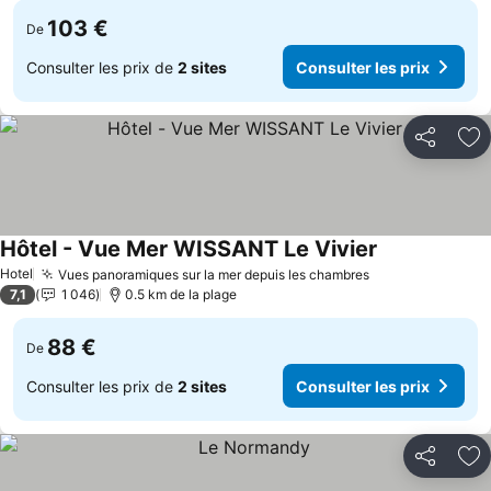
103 €
De
Consulter les prix de
2 sites
Consulter les prix
Partager
Aj
Hôtel - Vue Mer WISSANT Le Vivier
Consulter les 
Hotel
Vues panoramiques sur la mer depuis les chambres
Consulter les p
7,1
1 046
0.5 km de la plage
88 €
De
Consulter les prix de
2 sites
Consulter les prix
Partager
Aj