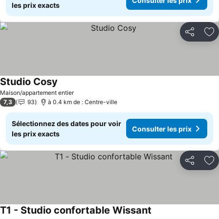
Consulter les prix
les prix exacts
Partager
Aj
Studio Cosy
Consulter les prix
Maison/appartement entier
7,3
93
à 0.4 km de : Centre-ville
Sélectionnez des dates pour voir
Consulter les prix
les prix exacts
Partager
Aj
T1 - Studio confortable Wissant
Consulter les prix