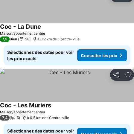
Coc - La Dune
Consulter les prix
Maison/appartement entier
7,9
Bien
28
à 0.2 km de : Centre-ville
Sélectionnez des dates pour voir
Consulter les prix
les prix exacts
Partager
Aj
Coc - Les Muriers
Consulter les prix
Maison/appartement entier
7,4
5
à 0.5 km de : Centre-ville
Sélectionnez des dates pour voir