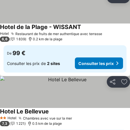
Partager
Aj
Hotel de la Plage - WISSANT
Consulter les prix
Hotel
Restaurant de fruits de mer authentique avec terrasse
Consulter les
6,6
1 839
0.2 km de la plage
99 €
De
Consulter les prix de
2 sites
Consulter les prix
Partager
Aj
Hotel Le Bellevue
Consulter les prix
Hotel
Chambres avec vue sur la mer
Consulter les prix
2 Étoiles
7,3
1 221
0.5 km de la plage