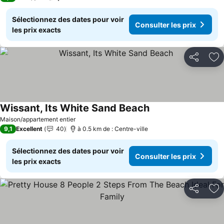
Sélectionnez des dates pour voir
Consulter les prix
les prix exacts
Partager
Aj
Wissant, Its White Sand Beach
Consulter les prix
Maison/appartement entier
9,1
Excellent
40
à 0.5 km de : Centre-ville
Sélectionnez des dates pour voir
Consulter les prix
les prix exacts
Partager
Aj