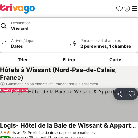
Favoris
Se con
Me
Destination
Wissant
Arrivée/départ
Personnes et chambres
Dates
2 personnes, 1 chambre
Trier
Filtrer
Carte
Hôtels à Wissant (Nord-Pas-de-Calais,
France)
Comment les paiements influencent notre classement
Choix populaire
Partager
Aj
Logis- Hôtel de la Baie de Wissant & Appartements
Consulter les prix
Hotel
Proximité de deux caps emblématiques
Consulter les prix
3 Étoiles