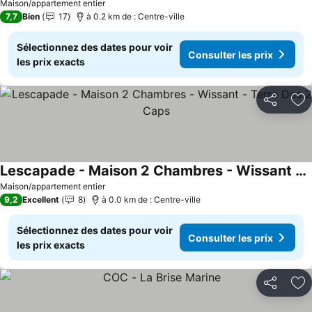
Maison/appartement entier
7,7
Bien
17
à 0.2 km de : Centre-ville
Sélectionnez des dates pour voir
Consulter les prix
les prix exacts
Partager
Aj
Lescapade - Maison 2 Chambres - Wissant - Terre Des 2 Caps
Consulter les prix
Maison/appartement entier
9,2
Excellent
8
à 0.0 km de : Centre-ville
Sélectionnez des dates pour voir
Consulter les prix
les prix exacts
Partager
Aj