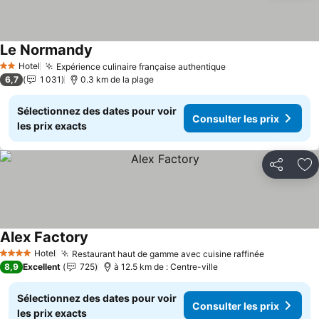
Le Normandy
Consulter les prix
Hotel
Expérience culinaire française authentique
Consulter les pri
2 Étoiles
6,7
1 031
0.3 km de la plage
Sélectionnez des dates pour voir
Consulter les prix
les prix exacts
Partager
Aj
Alex Factory
Consulter les prix
Hotel
Restaurant haut de gamme avec cuisine raffinée
Consulter 
4 Étoiles
8,9
Excellent
725
à 12.5 km de : Centre-ville
Sélectionnez des dates pour voir
Consulter les prix
les prix exacts