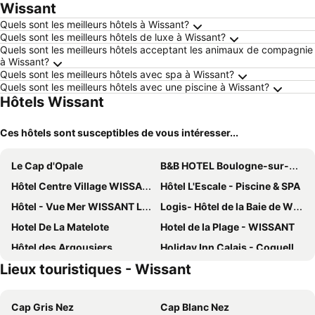
Wissant
Quels sont les meilleurs hôtels à Wissant?
Quels sont les meilleurs hôtels de luxe à Wissant?
Quels sont les meilleurs hôtels acceptant les animaux de compagnie
à Wissant?
Quels sont les meilleurs hôtels avec spa à Wissant?
Quels sont les meilleurs hôtels avec une piscine à Wissant?
Hôtels Wissant
Ces hôtels sont susceptibles de vous intéresser...
Le Cap d'Opale
B&B HOTEL Boulogne-sur-Mer Centre Les Ports
Hôtel Centre Village WISSANT Le Vivier
Hôtel L'Escale - Piscine & SPA
Hôtel - Vue Mer WISSANT Le Vivier
Logis- Hôtel de la Baie de Wissant & Appartements
Hotel De La Matelote
Hotel de la Plage - WISSANT
Hôtel des Argousiers
Holiday Inn Calais - Coquelles By Ihg
Lieux touristiques - Wissant
Hôtel Saint Jean
ibis budget Boulogne Sur Mer Centre les Ports
Hôtel Villa Des 2 Caps
Hotel Le Bellevue
Cap Gris Nez
Cap Blanc Nez
B&B HOTEL Boulogne-sur-Mer Saint-Martin
hotelF1 Calais Coquelles