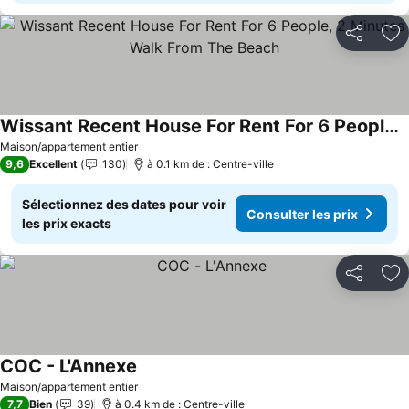
Partager
Aj
Wissant Recent House For Rent For 6 People, 2 Minutes Walk From The Beach
Consulter les prix
Maison/appartement entier
9,6
Excellent
130
à 0.1 km de : Centre-ville
Sélectionnez des dates pour voir
Consulter les prix
les prix exacts
Partager
Aj
COC - L'Annexe
Consulter les prix
Maison/appartement entier
7,7
Bien
39
à 0.4 km de : Centre-ville