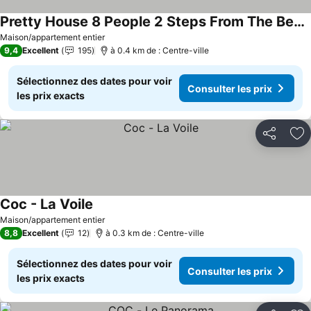
Pretty House 8 People 2 Steps From The Beach Ideal For Family
Consulter les prix
Maison/appartement entier
9,4
Excellent
195
à 0.4 km de : Centre-ville
Sélectionnez des dates pour voir
Consulter les prix
les prix exacts
Partager
Aj
Coc - La Voile
Consulter les prix
Maison/appartement entier
8,8
Excellent
12
à 0.3 km de : Centre-ville
Sélectionnez des dates pour voir
Consulter les prix
les prix exacts