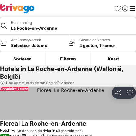
Favorieten
Aanmel
Me
Bestemming
La Roche-en-Ardenne
Aankomst/vertrek
Gasten en kamers
Selecteer datums
2 gasten, 1 kamer
Sorteren
Filteren
Kaart
Hotels in La Roche-en-Ardenne (Wallonië,
België)
Hoe commissies de ranking beïnvloeden
Populaire keuze
Delen
To
Floreal La Roche-en-Ardenne
Hotel
Kasteel aan de rivier in uitgestrekt park