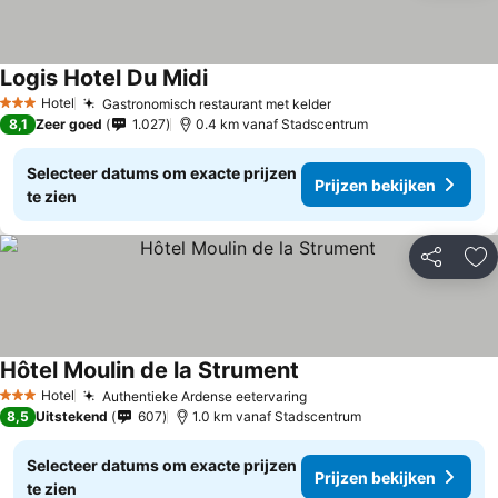
Logis Hotel Du Midi
Hotel
Gastronomisch restaurant met kelder
3 Sterren
8,1
Zeer goed
1.027
0.4 km vanaf Stadscentrum
Selecteer datums om exacte prijzen
Prijzen bekijken
te zien
Delen
To
Hôtel Moulin de la Strument
Hotel
Authentieke Ardense eetervaring
3 Sterren
8,5
Uitstekend
607
1.0 km vanaf Stadscentrum
Selecteer datums om exacte prijzen
Prijzen bekijken
te zien