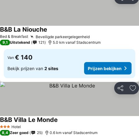
Delen
To
B&B La Niouche
Bed & Breakfast
Beveiligde parkeergelegenheid
9,1
Uitstekend
121
5.0 km vanaf Stadscentrum
€ 140
Van
Bekijk prijzen van
2 sites
Prijzen bekijken
Delen
To
B&B Villa Le Monde
Hotel
3 Sterren
8,4
Zeer goed
25
0.6 km vanaf Stadscentrum