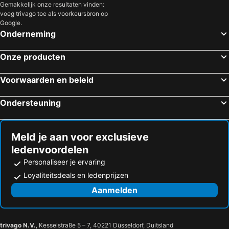
Gemakkelijk onze resultaten vinden:
Valkenburg, Limburg Hotels
Leuven, Vlaanderen Hotels
voeg trivago toe als voorkeursbron op
Spa, Wallonië Hotels
Oostende, Vlaanderen Hotels
Google.
Onderneming
Blankenberge, Vlaanderen Hotels
Antwerpen, Vlaanderen Hotels
Brugge, Vlaanderen Hotels
Gent, Vlaanderen Hotels
Onze producten
Nieuwpoort, Vlaanderen Hotels
Middelkerke, Vlaanderen Hotels
Voorwaarden en beleid
De Panne, Vlaanderen Hotels
Ondersteuning
Meld je aan voor exclusieve
ledenvoordelen
Personaliseer je ervaring
Loyaliteitsdeals en ledenprijzen
Aanmelden
trivago N.V.
, Kesselstraße 5 – 7, 40221 Düsseldorf, Duitsland