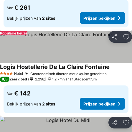
€ 261
Van
Bekijk prijzen van
2 sites
Prijzen bekijken
Populaire keuze
Delen
To
Logis Hostellerie De La Claire Fontaine
Hotel
Gastronomisch dineren met exquise gerechten
4 Sterren
8,3
Zeer goed
2.298
1.2 km vanaf Stadscentrum
€ 142
Van
Bekijk prijzen van
2 sites
Prijzen bekijken
Delen
To