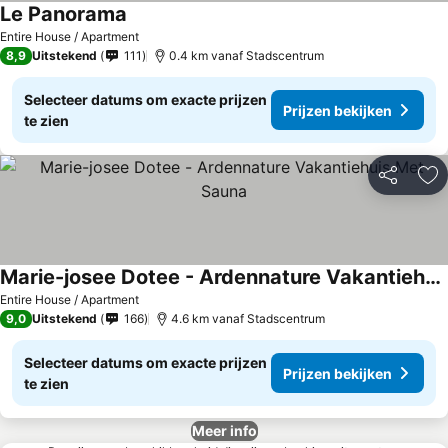
Le Panorama
Entire House / Apartment
8,9
Uitstekend
111
0.4 km vanaf Stadscentrum
Selecteer datums om exacte prijzen
Prijzen bekijken
te zien
Delen
To
Marie-josee Dotee - Ardennature Vakantiehuis Met Sauna
Entire House / Apartment
9,0
Uitstekend
166
4.6 km vanaf Stadscentrum
Selecteer datums om exacte prijzen
Prijzen bekijken
te zien
Meer info