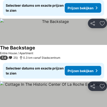
Selecteer datums om exacte prijzen
Prijzen bekijken
te zien
Delen
To
The Backstage
Entire House / Apartment
7,4
25
0.3 km vanaf Stadscentrum
Selecteer datums om exacte prijzen
Prijzen bekijken
te zien
Delen
To