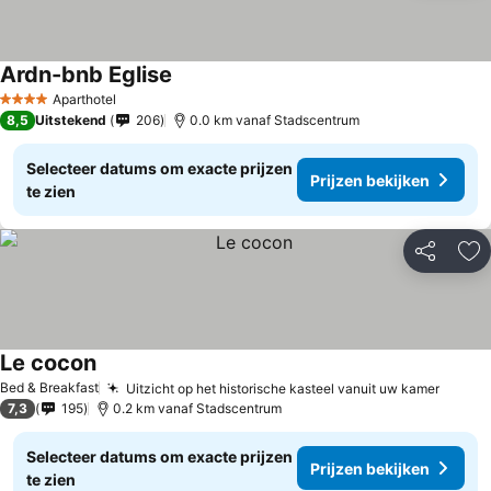
Ardn-bnb Eglise
Aparthotel
4 Sterren
8,5
Uitstekend
206
0.0 km vanaf Stadscentrum
Selecteer datums om exacte prijzen
Prijzen bekijken
te zien
Delen
To
Le cocon
Bed & Breakfast
Uitzicht op het historische kasteel vanuit uw kamer
7,3
195
0.2 km vanaf Stadscentrum
Selecteer datums om exacte prijzen
Prijzen bekijken
te zien