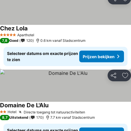
Delen
To
Chez Lola
Aparthotel
5 Sterren
7,8
Goed
120
0.6 km vanaf Stadscentrum
Selecteer datums om exacte prijzen
Prijzen bekijken
te zien
Delen
To
Domaine De L'Alu
Hotel
Directe toegang tot natuuractiviteiten
2 Sterren
8,7
Uitstekend
170
7.7 km vanaf Stadscentrum
Selecteer datums om exacte prijzen