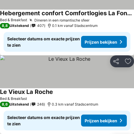
Hebergement confort Comfortlogies La Fontanella
Bed & Breakfast
Dineren in een romantische sfeer
8,8
Uitstekend
407
0.1 km vanaf Stadscentrum
Selecteer datums om exacte prijzen
Prijzen bekijken
te zien
Delen
To
Le Vieux La Roche
Bed & Breakfast
8,6
Uitstekend
246
0.3 km vanaf Stadscentrum
Selecteer datums om exacte prijzen
Prijzen bekijken
te zien