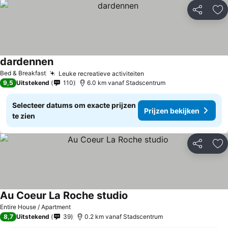
Delen
To
dardennen
Bed & Breakfast
Leuke recreatieve activiteiten
9,5
Uitstekend
110
6.0 km vanaf Stadscentrum
Selecteer datums om exacte prijzen
Prijzen bekijken
te zien
Delen
To
Au Coeur La Roche studio
Entire House / Apartment
8,7
Uitstekend
39
0.2 km vanaf Stadscentrum