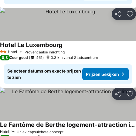
Delen
To
Hotel Le Luxembourg
Hotel
Provençaalse inrichting
2 Sterren
8,3
Zeer goed
461
0.3 km vanaf Stadscentrum
Selecteer datums om exacte prijzen
Prijzen bekijken
te zien
Delen
To
Le Fantôme de Berthe logement-attraction insolite
Hotel
Uniek capsulehotelconcept