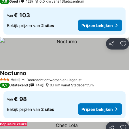
7,9
Goed
128
0.0 km vanaf Stadscentrum
€ 103
Van
Bekijk prijzen van
2 sites
Prijzen bekijken
Delen
To
Nocturno
Hotel
Doordacht ontworpen en uitgerust
3 Sterren
9,2
Uitstekend
144
0.1 km vanaf Stadscentrum
€ 98
Van
Bekijk prijzen van
2 sites
Prijzen bekijken
Populaire keuze