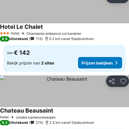
Delen
To
Hotel Le Chalet
Hotel
Charmante ambiance vol karakter
3 Sterren
8,6
Uitstekend
715
0.2 km vanaf Stadscentrum
€ 142
Van
Bekijk prijzen van
2 sites
Prijzen bekijken
Delen
To
Chateau Beausaint
Hotel
Unieke kamerontwerpen
9,2
Uitstekend
275
2.3 km vanaf Stadscentrum