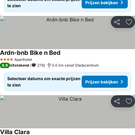
Prijzen bekijken
te zien
Delen
To
Ardn-bnb Bike n Bed
Aparthotel
4 Sterren
8,9
Uitstekend
276
0.0 km vanaf Stadscentrum
Selecteer datums om exacte prijzen
Prijzen bekijken
te zien
Delen
To
Villa Clara