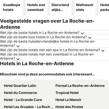
Goedkope
Hotels met
Diervriend
Wellnessh
Hote
hotels
zwembad
elijke
otels
park
hotels
egen
Veelgestelde vragen over La Roche-en-
Ardenne
Wat zijn de beste hotels in La Roche-en-Ardenne?
Wat zijn de beste luxe hotels in La Roche-en-Ardenne?
Wat zijn de beste huisdiervriendelijke hotels in La Roche-en-
Ardenne?
Wat zijn de beste hotels met een spa in La Roche-en-Ardenne?
Wat zijn de beste hotels met een zwembad in La Roche-en-
Ardenne?
Hotels in La Roche-en-Ardenne
Misschien vind je deze accommodaties ook interessant…
Hotel Quartier Latin
Floreal La Roche-en-Ardenne
Hotel du Commerce
Tropical Hotel
Hotel - La Grande Cure
Hotel Le Manoir
Hotel Les Arcades - La Roche-en-Ardenne
Hotel des Postes