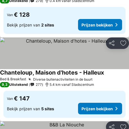
8,7
Uitstekend
279
0.4 km vanaf Stadscentrum
€ 128
Van
Bekijk prijzen van
2 sites
Prijzen bekijken
Delen
To
Chanteloup, Maison d'hotes - Halleux
Bed & Breakfast
Diverse buitenactiviteiten in de buurt
9,3
Uitstekend
277
5.4 km vanaf Stadscentrum
€ 147
Van
Bekijk prijzen van
5 sites
Prijzen bekijken