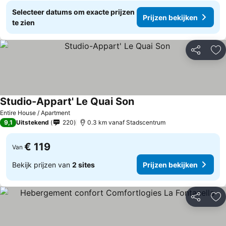
Selecteer datums om exacte prijzen
Prijzen bekijken
te zien
Delen
To
Studio-Appart' Le Quai Son
Entire House / Apartment
9,1
Uitstekend
220
0.3 km vanaf Stadscentrum
€ 119
Van
Bekijk prijzen van
2 sites
Prijzen bekijken
Delen
To