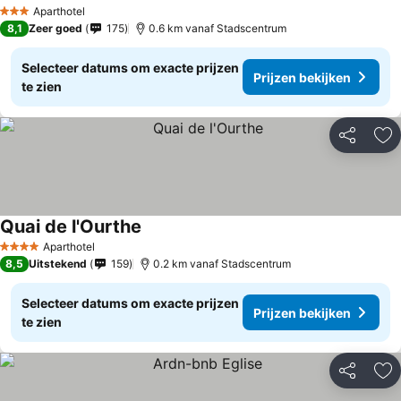
Aparthotel
3 Sterren
8,1
Zeer goed
175
0.6 km vanaf Stadscentrum
Selecteer datums om exacte prijzen
Prijzen bekijken
te zien
Delen
To
Quai de l'Ourthe
Aparthotel
4 Sterren
8,5
Uitstekend
159
0.2 km vanaf Stadscentrum
Selecteer datums om exacte prijzen
Prijzen bekijken
te zien
Delen
To