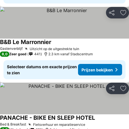
Delen
To
B&B Le Marronnier
Gastenverblijf
Uitzicht op de uitgestrekte tuin
8,0
Zeer goed
441
2.3 km vanaf Stadscentrum
Selecteer datums om exacte prijzen
Prijzen bekijken
te zien
Delen
To
PANACHE - BIKE EN SLEEP HOTEL
Bed & Breakfast
Fietsverhuur en reparatieservice