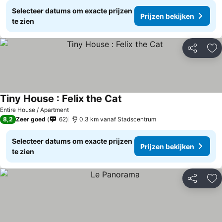
Selecteer datums om exacte prijzen
Prijzen bekijken
te zien
Delen
To
Tiny House : Felix the Cat
Entire House / Apartment
8,2
Zeer goed
62
0.3 km vanaf Stadscentrum
Selecteer datums om exacte prijzen
Prijzen bekijken
te zien
Delen
To