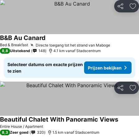
Delen
To
B&B Au Canard
Bed & Breakfast
Directe toegang tot het strand van Maboge
8,8
Uitstekend
148
4.1 km vanaf Stadscentrum
Selecteer datums om exacte prijzen
Prijzen bekijken
te zien
Delen
To
Beautiful Chalet With Panoramic Views
Entire House / Apartment
8,3
Zeer goed
320
1.5 km vanaf Stadscentrum