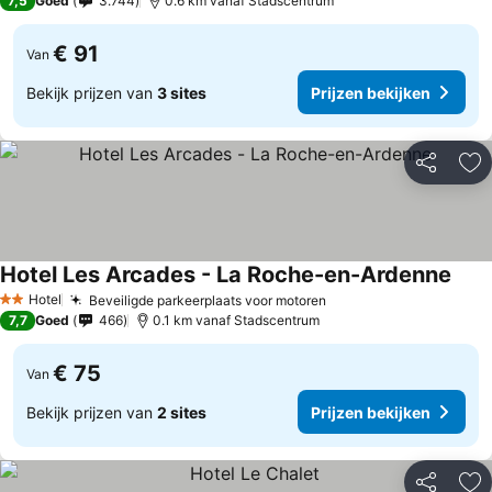
7,5
Goed
3.744
0.6 km vanaf Stadscentrum
€ 91
Van
Bekijk prijzen van
3 sites
Prijzen bekijken
Delen
To
Hotel Les Arcades - La Roche-en-Ardenne
Hotel
Beveiligde parkeerplaats voor motoren
2 Sterren
7,7
Goed
466
0.1 km vanaf Stadscentrum
€ 75
Van
Bekijk prijzen van
2 sites
Prijzen bekijken