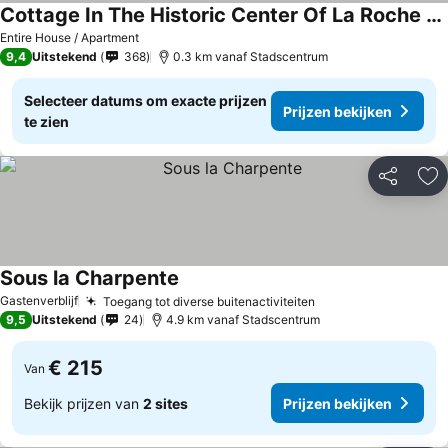
Cottage In The Historic Center Of La Roche En Ardenne
Entire House / Apartment
9,4
Uitstekend
368
0.3 km vanaf Stadscentrum
Selecteer datums om exacte prijzen
Prijzen bekijken
te zien
Delen
To
Sous la Charpente
Gastenverblijf
Toegang tot diverse buitenactiviteiten
9,5
Uitstekend
24
4.9 km vanaf Stadscentrum
€ 215
Van
Bekijk prijzen van
2 sites
Prijzen bekijken