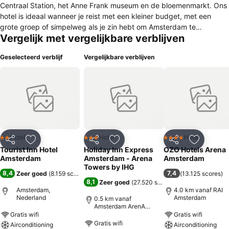
Centraal Station, het Anne Frank museum en de bloemenmarkt. Ons
hotel is ideaal wanneer je reist met een kleiner budget, met een
grote groep of simpelweg als je zin hebt om Amsterdam te
Vergelijk met vergelijkbare verblijven
bezoeken samen met familie of vrienden en heerlijk te genieten van
alles wat Amsterdam je te bieden heeft. Hotel Tourist Inn heeft een
Geselecteerd verblijf
Vergelijkbare verblijven
gevarieerd aanbod aan kamers; wij bieden privé kamers van 1 tot 4
personen, maar ook bedden op een slaapzaal tot 6 personen met
gedeelde faciliteiten. Dit alles voor een uitstekende prijs en inclusief
een uitgebreid continentaal ontbijt.
Hotel
Hotel
Hotel
2 Sterren
3 Sterren
4 Sterren
Delen
Toevoegen aan favorieten
Delen
Toevoegen aan favorieten
Delen
Toevoege
Tourist Inn Hotel
Holiday Inn Express
OZO Hotels Arena
Amsterdam
Amsterdam - Arena
Amsterdam
Towers by IHG
8,4
7,4
Zeer goed
(
8.159 scores
)
(
13.125 scores
)
8,1
Zeer goed
(
27.520 scores
)
Amsterdam,
4.0 km vanaf RAI
Nederland
Amsterdam
0.5 km vanaf
Amsterdam ArenA
(Johan Cruijff ArenA)
Gratis wifi
Gratis wifi
Gratis wifi
Airconditioning
Airconditioning