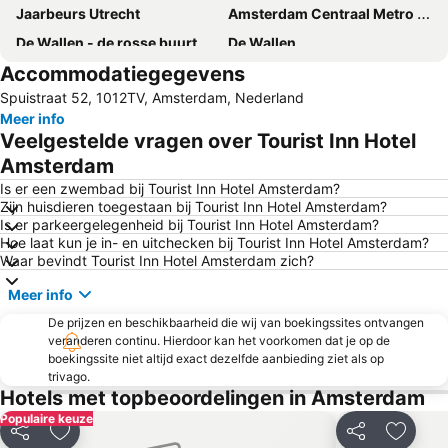
Jaarbeurs Utrecht
Amsterdam Centraal Metro Station
De Wallen - de rosse buurt
De Wallen
Accommodatiegegevens
Utrecht Centraal Station
AFAS Live
Spuistraat 52, 1012TV, Amsterdam, Nederland
Leidseplein
RAI Amsterdam
Meer info
Bijlmer ArenA Metro Station
Station Sloterdijk
Veelgestelde vragen over Tourist Inn Hotel
Vondelpark
Zaanse Schans
Amsterdam
De Dam
Olympic Stadium Amsterdam
Is er een zwembad bij Tourist Inn Hotel Amsterdam?
Zijn huisdieren toegestaan bij Tourist Inn Hotel Amsterdam?
Zandvoort Beach
Anne Frank Museum
Is er parkeergelegenheid bij Tourist Inn Hotel Amsterdam?
Hoe laat kun je in- en uitchecken bij Tourist Inn Hotel Amsterdam?
Madame Tussauds Amsterdam
Melkweg
Waar bevindt Tourist Inn Hotel Amsterdam zich?
Binnenstad
Historisch Centrum
Meer info
Zuid Metro Station
Artis
De prijzen en beschikbaarheid die wij van boekingssites ontvangen
Museumplein
Bloemendaal Aan Zee
veranderen continu. Hierdoor kan het voorkomen dat je op de
boekingssite niet altijd exact dezelfde aanbieding ziet als op
Zuidoost
Koninklijk Theater Carré
trivago.
De Pijp
Luchthaven Schiphol
Hotels met topbeoordelingen in Amsterdam
Populaire keuze
Badstrand Noordwijk
Rijksmuseum
Delen
Toevoegen aan favorieten
Delen
Toevoe