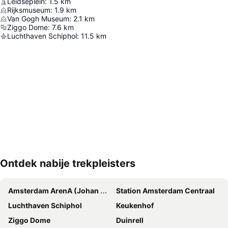
Leidseplein
:
1.5
km
Rijksmuseum
:
1.9
km
Van Gogh Museum
:
2.1
km
Ziggo Dome
:
7.6
km
Luchthaven Schiphol
:
11.5
km
Ontdek nabije trekpleisters
Kaart uitvouwen
Amsterdam ArenA (Johan Cruijff ArenA)
Station Amsterdam Centraal
Luchthaven Schiphol
Keukenhof
Ziggo Dome
Duinrell