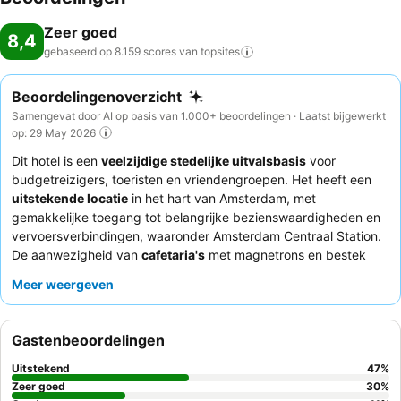
Zeer goed
8,4
gebaseerd op 8.159 scores van
topsites
Beoordelingenoverzicht
Samengevat door AI op basis van 1.000+ beoordelingen · Laatst bijgewerkt
op: 29 May 2026
Dit hotel is een
veelzijdige stedelijke uitvalsbasis
voor
budgetreizigers, toeristen en vriendengroepen. Het heeft een
uitstekende locatie
in het hart van Amsterdam, met
gemakkelijke toegang tot belangrijke bezienswaardigheden en
vervoersverbindingen, waaronder Amsterdam Centraal Station.
De aanwezigheid van
cafetaria's
met magnetrons en bestek
biedt handige eetgelegenheden naast het consequent
Meer weergeven
geprezen en gevarieerde ontbijtbuffet, met populaire items
zoals pannenkoeken. Gasten prijzen consequent het
vriendelijke en behulpzame personeel
, met name het
Gastenbeoordelingen
efficiënte receptieteam. Voor een comfortabeler verblijf kunt u
overwegen een kamer te boeken die niet in een bijgebouw ligt,
Uitstekend
47
%
om steile trappen en beperkt daglicht te vermijden.
Zeer goed
30
%