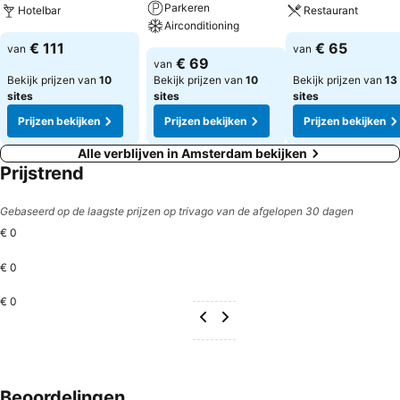
Parkeren
Hotelbar
Restaurant
Airconditioning
€ 111
€ 65
van
van
€ 69
van
Bekijk prijzen van
10
Bekijk prijzen van
10
Bekijk prijzen van
13
sites
sites
sites
Prijzen bekijken
Prijzen bekijken
Prijzen bekijken
Alle verblijven in Amsterdam bekijken
Prijstrend
Gebaseerd op de laagste prijzen op trivago van de afgelopen 30 dagen
€ 0
€ 0
€ 0
Beoordelingen