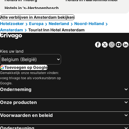
Hotels in 's-Hertogenbosch
Alle verblijven in Amsterdam bekijken
Hotelzoeker
Europa
Nederland
Noord-Holland
Amsterdam
Tourist Inn Hotel Amsterdam
Facebook
Twitter
Insta
Yo
Kies uw land
Toevoegen op Google
Gemakkelijk onze resultaten vinden:
voeg trivago toe als voorkeursbron op
Google.
Onderneming
Onze producten
Voorwaarden en beleid
Ondersteuning