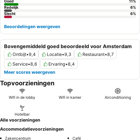
Goed
11
%
Redelijk
6
%
Slecht
6
%
Beoordelingen weergeven
Bovengemiddeld goed beoordeeld voor Amsterdam
Ontbijt
•
9,4
Locatie
•
9,3
Restaurant
•
8,7
Service
•
8,6
Ervaring
•
8,4
Meer scores weergeven
Topvoorzieningen
Wifi in de lobby
Wifi in kamer
Airconditioning
Hotelbar
Alle voorzieningen
Accommodatievoorzieningen
Zakencentrum
Café