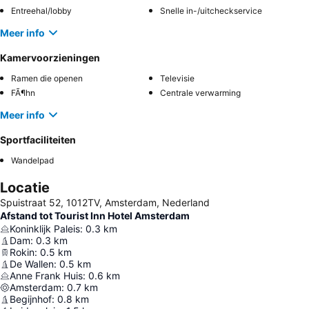
Entreehal/lobby
Snelle in-/uitcheckservice
Meer info
Kamervoorzieningen
Ramen die openen
Televisie
FÃ¶hn
Centrale verwarming
Meer info
Sportfaciliteiten
Wandelpad
Locatie
Spuistraat 52, 1012TV, Amsterdam, Nederland
Afstand tot Tourist Inn Hotel Amsterdam
Koninklijk Paleis
:
0.3
km
Dam
:
0.3
km
Rokin
:
0.5
km
De Wallen
:
0.5
km
Anne Frank Huis
:
0.6
km
Amsterdam
:
0.7
km
Begijnhof
:
0.8
km