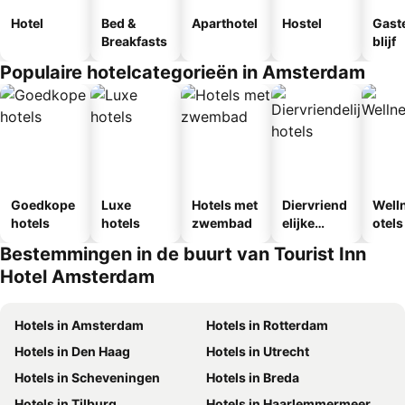
Hotel
Bed &
Aparthotel
Hostel
Gast
Breakfasts
blijf
Populaire hotelcategorieën in Amsterdam
Goedkope
Luxe
Hotels met
Diervriend
Well
hotels
hotels
zwembad
elijke
otels
hotels
Bestemmingen in de buurt van Tourist Inn
Hotel Amsterdam
Hotels in Amsterdam
Hotels in Rotterdam
Hotels in Den Haag
Hotels in Utrecht
Hotels in Scheveningen
Hotels in Breda
Hotels in Tilburg
Hotels in Haarlemmermeer