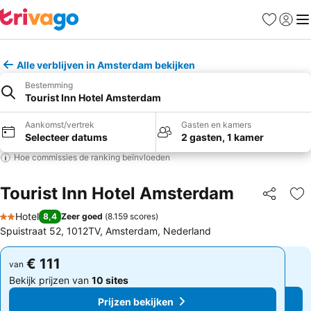
Favorieten
Aanmel
Me
Alle verblijven in Amsterdam bekijken
Bestemming
Tourist Inn Hotel Amsterdam
Aankomst/vertrek
Gasten en kamers
Selecteer datums
2 gasten, 1 kamer
Hoe commissies de ranking beïnvloeden
Tourist Inn Hotel Amsterdam
Delen
To
Hotel
8,4
Zeer goed
(
8.159 scores
)
2 Sterren
Spuistraat 52, 1012TV, Amsterdam, Nederland
€ 111
€ 111
van
van
Bekijk prijzen van
10 sites
Bekijk prijzen van
10 sites
Prijzen bekijken
Prijzen bekijken