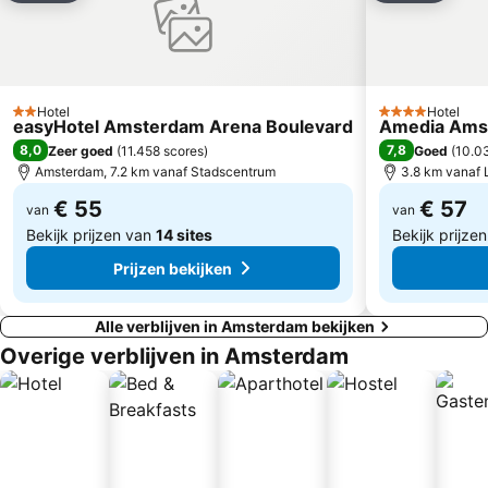
De Jordaan
Shopping Center Magna Plaza
Paradiso
Valkenburg
Oud-Zuid
De Wallen
Circuit Park Zandvoort
Oost
Hotel
Hotel
2 Sterren
4 Sterren
easyHotel Amsterdam Arena Boulevard
Amedia Amst
Beatrix Theater
Amstel Metro Station
8,0
7,8
Zeer goed
(
11.458 scores
)
Goed
(
10.0
Grachtengordel
Noord
Amsterdam, 7.2 km vanaf Stadscentrum
3.8 km vanaf 
Amsterdam Marathon
Concertgebouw
€ 55
€ 57
van
van
Bekijk prijzen van
14 sites
Bekijk prijze
Prijzen bekijken
Alle verblijven in Amsterdam bekijken
Overige verblijven in Amsterdam