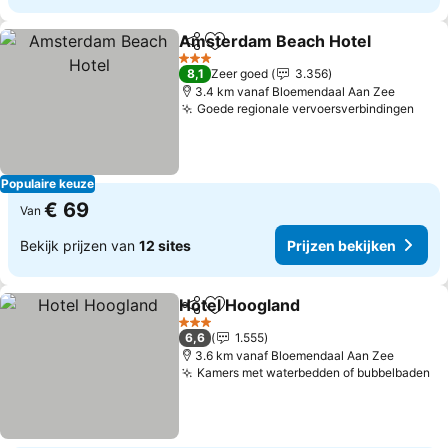
Amsterdam Beach Hotel
Delen
Toevoegen aan favorieten
3 Sterren
8,1
Zeer goed
3.356
3.4 km vanaf Bloemendaal Aan Zee
Goede regionale vervoersverbindingen
Populaire keuze
€ 69
Van
Bekijk prijzen van
12 sites
Prijzen bekijken
Hotel Hoogland
Delen
Toevoegen aan favorieten
3 Sterren
6,6
1.555
3.6 km vanaf Bloemendaal Aan Zee
Kamers met waterbedden of bubbelbaden