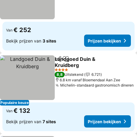
€ 252
Van
Bekijk prijzen van
3 sites
Prijzen bekijken
Landgoed Duin &
Delen
Toevoegen aan favorieten
Kruidberg
4 Sterren
8,8
Uitstekend
6.721
6.8 km vanaf Bloemendaal Aan Zee
Michelin-standaard gastronomisch dineren
Populaire keuze
€ 132
Van
Bekijk prijzen van
7 sites
Prijzen bekijken