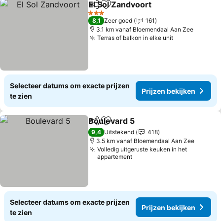
El Sol Zandvoort
Delen
Toevoegen aan favorieten
3 Sterren
8,1
Zeer goed
161
3.1 km vanaf Bloemendaal Aan Zee
Terras of balkon in elke unit
Selecteer datums om exacte prijzen
Prijzen bekijken
te zien
Boulevard 5
Delen
Toevoegen aan favorieten
9,4
Uitstekend
418
3.5 km vanaf Bloemendaal Aan Zee
Volledig uitgeruste keuken in het
appartement
Selecteer datums om exacte prijzen
Prijzen bekijken
te zien