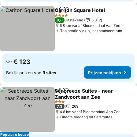
Carlton Square Hotel
Delen
Toevoegen aan favorieten
4 Sterren
8,8
Uitstekend
5.012
6.8 km vanaf Bloemendaal Aan Zee
Toplocatie vlak bij het stadscentrum
€ 123
Van
Bekijk prijzen van
9 sites
Prijzen bekijken
Seabreeze Suites - near
Delen
Toevoegen aan favorieten
Zandvoort aan Zee
3 Sterren
7,3
269
4.8 km vanaf Bloemendaal Aan Zee
Directe toegang tot fietsroutes
Populaire keuze