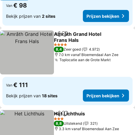
€ 98
Van
Bekijk prijzen van
2 sites
Prijzen bekijken
Amrâth Grand Hotel
Delen
Toevoegen aan favorieten
Frans Hals
4 Sterren
8,4
Zeer goed
4.972
7.0 km vanaf Bloemendaal Aan Zee
Toplocatie aan de Grote Markt
€ 111
Van
Bekijk prijzen van
18 sites
Prijzen bekijken
Het Lichthuis
Delen
Toevoegen aan favorieten
3 Sterren
8,8
Uitstekend
321
3.3 km vanaf Bloemendaal Aan Zee