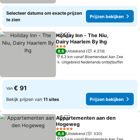
Selecteer datums om exacte prijzen
Prijzen bekijken
te zien
Holiday Inn - The Niu,
Delen
Toevoegen aan favorieten
Dairy Haarlem By Ihg
3 Sterren
8,6
Uitstekend
4.319
6.3 km vanaf Bloemendaal Aan Zee
Uitgebreid Nederlands ontbijtbuffet
€ 91
Van
Bekijk prijzen van
11 sites
Prijzen bekijken
Appartementen aan den
Delen
Toevoegen aan favorieten
Hogeweg
5 Sterren
8,8
Uitstekend
330
3.5 km vanaf Bloemendaal Aan Zee