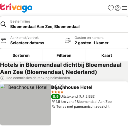
Favorieten
Aanmel
Me
Bestemming
Bloemendaal Aan Zee, Bloemendaal
Aankomst/vertrek
Gasten en kamers
Selecteer datums
2 gasten, 1 kamer
Sorteren
Filteren
Kaart
Hotels in Bloemendaal dichtbij Bloemendaal
Aan Zee (Bloemendaal, Nederland)
Hoe commissies de ranking beïnvloeden
Beachhouse Hotel
Delen
Toevoegen aan favorieten
4 Sterren
8,9
Uitstekend
2.959
1.5 km vanaf Bloemendaal Aan Zee
Terras met panoramisch zeezicht