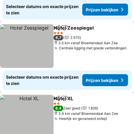
Selecteer datums om exacte prijzen
Prijzen bekijken
te zien
Hotel Zeespiegel
Delen
Toevoegen aan favorieten
3 Sterren
6,7
2.570
3.5 km vanaf Bloemendaal Aan Zee
Centrale ligging met goede verbindingen
Selecteer datums om exacte prijzen
Prijzen bekijken
te zien
Hotel XL
Delen
Toevoegen aan favorieten
2 Sterren
8,4
Zeer goed
1.826
3.4 km vanaf Bloemendaal Aan Zee
Heerlijk en gevarieerd ontbijt