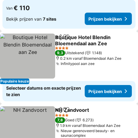
€ 110
Van
Bekijk prijzen van
7 sites
Prijzen bekijken
Boutique Hotel Blendin
Delen
Toevoegen aan favorieten
Bloemendaal aan Zee
4 Sterren
9,3
Uitstekend
1.148
0.2 km vanaf Bloemendaal Aan Zee
Infinitypool aan zee
Populaire keuze
Selecteer datums om exacte prijzen
Prijzen bekijken
te zien
NH Zandvoort
Delen
Toevoegen aan favorieten
4 Sterren
7,8
Goed
6.273
1.9 km vanaf Bloemendaal Aan Zee
Nieuw gerenoveerd beauty- en
saunacomplex