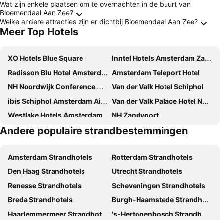
Wat zijn enkele plaatsen om te overnachten in de buurt van
Bloemendaal Aan Zee?
Welke andere attracties zijn er dichtbij Bloemendaal Aan Zee?
Meer Top Hotels
XO Hotels Blue Square
Inntel Hotels Amsterdam Zaandam
Radisson Blu Hotel Amsterdam Airport
Amsterdam Teleport Hotel
NH Noordwijk Conference Centre Leeuwenhorst
Van der Valk Hotel Schiphol
ibis Schiphol Amsterdam Airport
Van der Valk Palace Hotel Noordwijk
Westlake Hotels Amsterdam
NH Zandvoort
Andere populaire strandbestemmingen
Courtyard by Marriott Amsterdam Airport
NH Amsterdam Schiphol Airport
Carlton Square Hotel
citizenM Schiphol Airport
Amsterdam Strandhotels
Rotterdam Strandhotels
Corendon Urban Amsterdam Schiphol Airport Hotel
ibis budget Amsterdam Airport
Den Haag Strandhotels
Utrecht Strandhotels
Holiday Inn Express Amsterdam - Schiphol By Ihg
Fletcher Hotel-Restaurant De Witte Raaf
Renesse Strandhotels
Scheveningen Strandhotels
HOTELUX Amsterdam Airport Hotel
Two Brothers Noordwijk Beach Hotel
Breda Strandhotels
Burgh-Haamstede Strandhotels
Best Western Plus Amsterdam Airport Hotel
Zaan Hotel Amsterdam Zaandam
Haarlemmermeer Strandhotels
's-Hertogenbosch Strandhotels
Van der Valk Hotel Haarlem
Corendon Amsterdam Schiphol Airport, a Tribute Portfolio Hotel