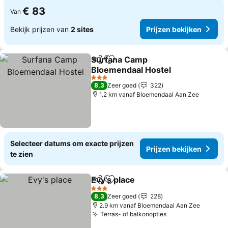
€ 83
Van
Bekijk prijzen van
2 sites
Prijzen bekijken
Surfana Camp
Delen
Toevoegen aan favorieten
Bloemendaal Hostel
3 Sterren
8,3
Zeer goed
322
1.2 km vanaf Bloemendaal Aan Zee
Selecteer datums om exacte prijzen
Prijzen bekijken
te zien
Evy's place
Delen
Toevoegen aan favorieten
3 Sterren
8,3
Zeer goed
228
2.9 km vanaf Bloemendaal Aan Zee
Terras- of balkonopties