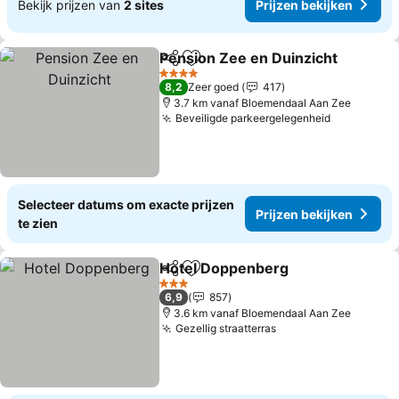
Bekijk prijzen van
2 sites
Prijzen bekijken
Pension Zee en Duinzicht
Delen
Toevoegen aan favorieten
4 Sterren
8,2
Zeer goed
417
3.7 km vanaf Bloemendaal Aan Zee
Beveiligde parkeergelegenheid
Selecteer datums om exacte prijzen
Prijzen bekijken
te zien
Hotel Doppenberg
Delen
Toevoegen aan favorieten
3 Sterren
6,9
857
3.6 km vanaf Bloemendaal Aan Zee
Gezellig straatterras