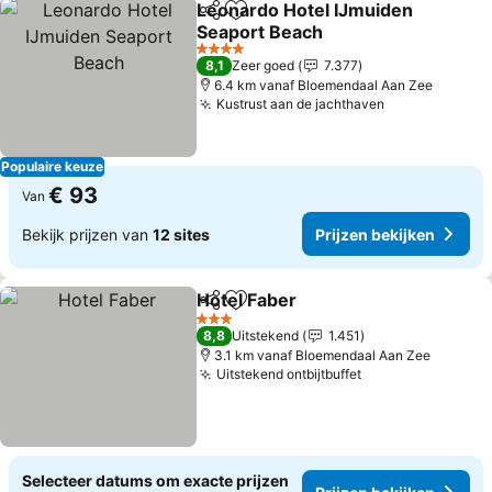
Leonardo Hotel IJmuiden
Delen
Toevoegen aan favorieten
Seaport Beach
4 Sterren
8,1
Zeer goed
7.377
6.4 km vanaf Bloemendaal Aan Zee
Kustrust aan de jachthaven
Populaire keuze
€ 93
Van
Bekijk prijzen van
12 sites
Prijzen bekijken
Hotel Faber
Delen
Toevoegen aan favorieten
3 Sterren
8,8
Uitstekend
1.451
3.1 km vanaf Bloemendaal Aan Zee
Uitstekend ontbijtbuffet
Selecteer datums om exacte prijzen