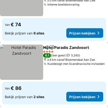
3.0 km vanaf Bloemendaal Aan Zee
Intieme boetiekervaring
€ 74
Van
Bekijk prijzen van
6 sites
Prijzen bekijken
Hotel Paradis Zandvoort
Delen
Toevoegen aan favorieten
4 Sterren
8,1
Zeer goed
5.240
3.6 km vanaf Bloemendaal Aan Zee
Kustdesign met Scandinavische invloeden
€ 86
Van
Bekijk prijzen van
2 sites
Prijzen bekijken