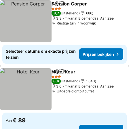
Pension Corper
Delen
Toevoegen aan favorieten
3 Sterren
8,7
Uitstekend
686
3.3 km vanaf Bloemendaal Aan Zee
Rustige tuin in woonwijk
Selecteer datums om exacte prijzen
Prijzen bekijken
te zien
Hotel Keur
Delen
Toevoegen aan favorieten
3 Sterren
8,6
Uitstekend
1.843
3.0 km vanaf Bloemendaal Aan Zee
Uitgebreid ontbijtbuffet
€ 89
Van