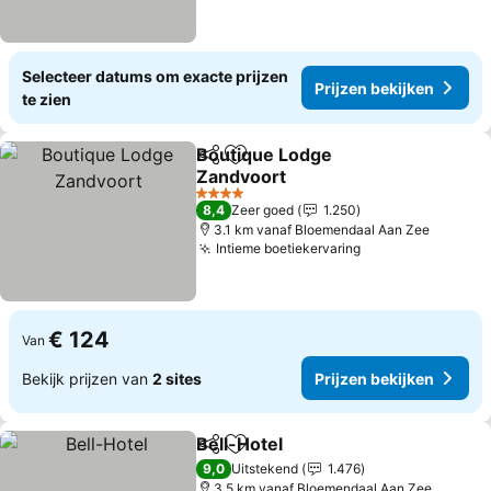
Selecteer datums om exacte prijzen
Prijzen bekijken
te zien
Boutique Lodge
Delen
Toevoegen aan favorieten
Zandvoort
4 Sterren
8,4
Zeer goed
1.250
3.1 km vanaf Bloemendaal Aan Zee
Intieme boetiekervaring
€ 124
Van
Bekijk prijzen van
2 sites
Prijzen bekijken
Bell-Hotel
Delen
Toevoegen aan favorieten
9,0
Uitstekend
1.476
3.5 km vanaf Bloemendaal Aan Zee