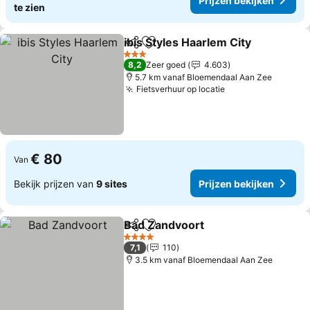
Prijzen bekijken
te zien
ibis Styles Haarlem City
Delen
Toevoegen aan favorieten
3 Sterren
8,2
Zeer goed
4.603
5.7 km vanaf Bloemendaal Aan Zee
Fietsverhuur op locatie
€ 80
Van
Bekijk prijzen van
9 sites
Prijzen bekijken
Bad Zandvoort
Delen
Toevoegen aan favorieten
4 Sterren
7,1
110
3.5 km vanaf Bloemendaal Aan Zee