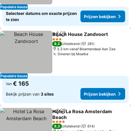
Populaire keuze
Selecteer datums om exacte prijzen
Prijzen bekijken
te zien
Beach House Zandvoort
Delen
Toevoegen aan favorieten
3 Sterren
9,2
Uitstekend
281
3.3 km vanaf Bloemendaal Aan Zee
Dineren bij Moelke
Populaire keuze
€ 165
Van
Bekijk prijzen van
3 sites
Prijzen bekijken
Hotel La Rosa Amsterdam
Delen
Toevoegen aan favorieten
Beach
4 Sterren
9,3
Uitstekend
614