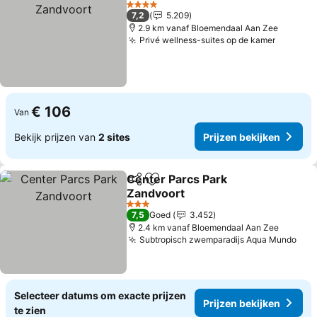
4 Sterren
7,2
5.209
2.9 km vanaf Bloemendaal Aan Zee
Privé wellness-suites op de kamer
€ 106
Van
Bekijk prijzen van
2 sites
Prijzen bekijken
Center Parcs Park
Delen
Toevoegen aan favorieten
Zandvoort
3 Sterren
7,5
Goed
3.452
2.4 km vanaf Bloemendaal Aan Zee
Subtropisch zwemparadijs Aqua Mundo
Selecteer datums om exacte prijzen
Prijzen bekijken
te zien