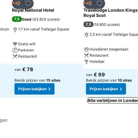
rieten
Toevoegen aan favorieten
Toevoegen aan fa
Hotel
Hotel
3 Sterren
3 Sterren
Delen
Delen
Royal National Hotel
Travelodge London Kings
Royal Scot
7,5
Goed
(
43.824 scores
)
7,3
(
16.850 scores
)
ntrum
1.7 km vanaf Trafalgar Square
2.5 km vanaf Trafalgar Squa
Gratis wifi
Huisdieren toegestaan
Parkeren
Restaurant
Restaurant
Hotelbar
€ 78
van
€ 69
van
Bekijk prijzen van
15 sites
Bekijk prijzen van
10 sites
Prijzen bekijken
Prijzen bekijken
Alle verblijven in Londe
agen