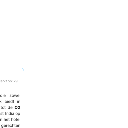
erkt op: 29
 die zowel
k biedt in
g tot de
O2
st India op
n het hotel
 gerechten