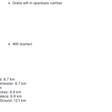
Gratis wifi in openbare ruimtes
Wifi (kamer)
s
:
8.7
km
tminster
:
8.7
km
m
Abbey
:
8.9
km
alace
:
9.9
km
 Ground
:
12.1
km