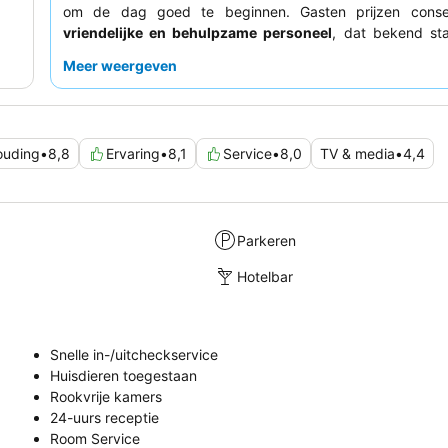
om de dag goed te beginnen. Gasten prijzen conse
vriendelijke en behulpzame personeel
, dat bekend sta
efficiëntie en oplettendheid. Voor een rustigere ervar
Meer weergeven
gasten het beste een kamer aanvragen die niet aan d
ligt.
houding
•
8,8
Ervaring
•
8,1
Service
•
8,0
TV & media
•
4,4
Parkeren
Hotelbar
Snelle in-/uitcheckservice
Huisdieren toegestaan
Rookvrije kamers
24-uurs receptie
Room Service