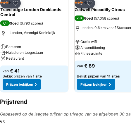
Toevoegen aan favorieten
Toevoegen aan favo
Hotel
Hotel
3 Sterren
3 Sterren
Delen
Delen
Travelodge London Docklands
Zedwell Piccadilly Circus
Central
7,8
Goed
(
57.058 scores
)
7,9
Goed
(
6.790 scores
)
Londen, 0.6 km vanaf Stadsce
Londen, Verenigd Koninkrijk
Gratis wifi
Parkeren
Airconditioning
Huisdieren toegestaan
Fitnessruimte
Restaurant
€ 89
van
€ 41
van
Bekijk prijzen van
1 site
Bekijk prijzen van
11 sites
Prijzen bekijken
Prijzen bekijken
Prijstrend
Gebaseerd op de laagste prijzen op trivago van de afgelopen 30 d
€ 0