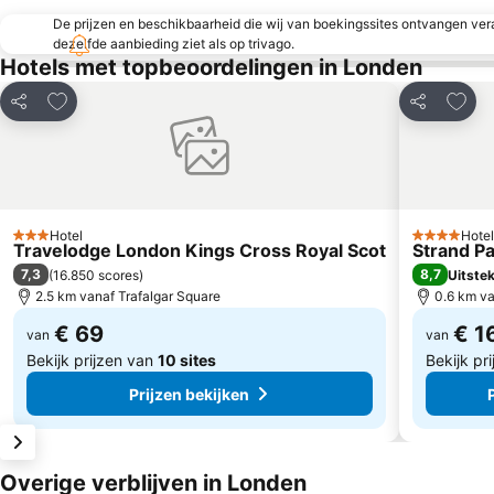
De prijzen en beschikbaarheid die wij van boekingssites ontvangen vera
dezelfde aanbieding ziet als op trivago.
Hotels met topbeoordelingen in Londen
Toevoegen aan favorieten
Toevo
Delen
Delen
Hotel
Hotel
3 Sterren
4 Sterren
Travelodge London Kings Cross Royal Scot
Strand P
7,3
8,7
(
16.850 scores
)
Uitste
2.5 km vanaf Trafalgar Square
0.6 km va
€ 69
€ 1
van
van
Bekijk prijzen van
10 sites
Bekijk pr
Prijzen bekijken
Overige verblijven in Londen