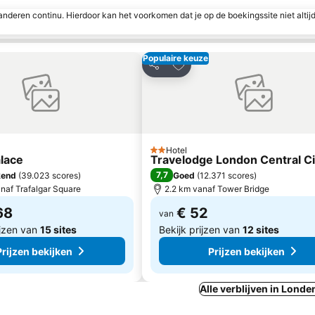
nderen continu. Hierdoor kan het voorkomen dat je op de boekingssite niet altij
Populaire keuze
egen aan favorieten
Toevoegen aan favorieten
Delen
Hotel
2 Sterren
alace
Travelodge London Central C
7,7
kend
(
39.023 scores
)
Goed
(
12.371 scores
)
naf Trafalgar Square
2.2 km vanaf Tower Bridge
68
€ 52
van
ijzen van
15 sites
Bekijk prijzen van
12 sites
Prijzen bekijken
Prijzen bekijken
Alle verblijven in Londe