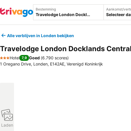
Bestemming
Aankomst/vert
Selecteer d
Alle verblijven in Londen bekijken
Travelodge London Docklands Centra
Hotel
Goed
(
6.790 scores
)
7,9
3 Sterren
1 Oregano Drive, Londen, E142AE, Verenigd Koninkrijk
Laden