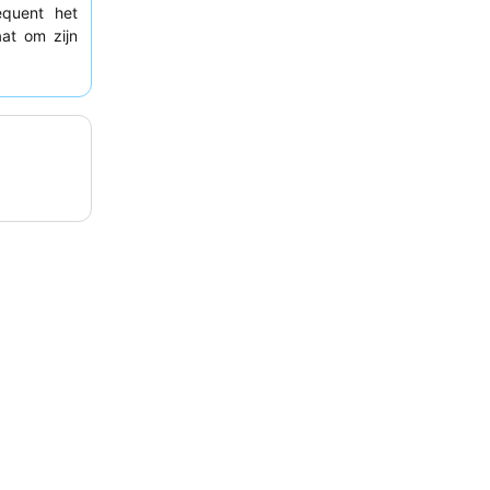
quent het
at om zijn
ing kunnen
e hoofdweg