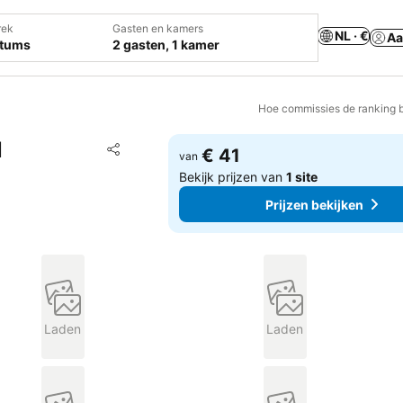
rek
Gasten en kamers
NL · €
Aa
atums
2 gasten, 1 kamer
Hoe commissies de ranking 
l
Toevoegen aan favorieten
€ 41
van
Delen
Bekijk prijzen van
1 site
Prijzen bekijken
Laden
Laden