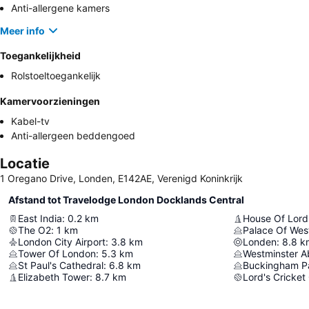
Anti-allergene kamers
Meer info
Toegankelijkheid
Rolstoeltoegankelijk
Kamervoorzieningen
Kabel-tv
Anti-allergeen beddengoed
Locatie
1 Oregano Drive, Londen, E142AE, Verenigd Koninkrijk
Afstand tot Travelodge London Docklands Central
East India
:
0.2
km
House Of Lord
The O2
:
1
km
Palace Of Wes
London City Airport
:
3.8
km
Londen
:
8.8
k
Tower Of London
:
5.3
km
Westminster 
St Paul's Cathedral
:
6.8
km
Buckingham P
Elizabeth Tower
:
8.7
km
Lord's Cricket