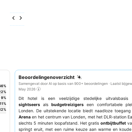
Beoordelingenoverzicht
Samengevat door AI op basis van 900+ beoordelingen · Laatst bijgew
46
%
May 2026
22
%
9
%
Dit hotel is een veelzijdige stedelijke uitvalsbasis
11
%
sightseers
als
budgetreizigers
een comfortabele ple
12
%
Londen. De uitstekende locatie biedt naadloze toegan
Arena
en het centrum van Londen, met het DLR-station Ea
slechts 5 minuten loopafstand. Het gratis
ontbijtbuffet
va
springt eruit, met een ruime keuze aan warme en koude