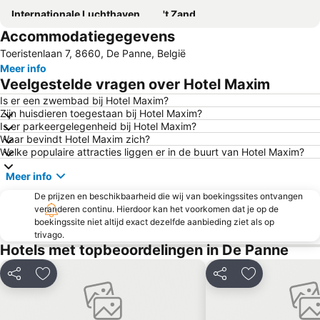
Internationale Luchthaven Oostende-Brugge
't Zand
Accommodatiegegevens
Bellewaerde Park
Zeebrugge
Toeristenlaan 7, 8660, De Panne, België
Albert Ier Promenade
't Folk Muziekcentrum Dranouter
Meer info
Visserskaai
Sint-Andries
Veelgestelde vragen over Hotel Maxim
Het Witte Paard : Three Degrees
Marché de Noël
Is er een zwembad bij Hotel Maxim?
Zijn huisdieren toegestaan bij Hotel Maxim?
Centrum
Lissewege
Is er parkeergelegenheid bij Hotel Maxim?
Minnewater
Sint-Kruis
Waar bevindt Hotel Maxim zich?
Welke populaire attracties liggen er in de buurt van Hotel Maxim?
Sint-Michiels
Sea Life Blankenberge
Meer info
Jan Breydel Stadium
Assebroek
De prijzen en beschikbaarheid die wij van boekingssites ontvangen
Plage de Calais
Leopold I Esplanade
veranderen continu. Hierdoor kan het voorkomen dat je op de
Grote Markt
Boudewijn Seapark Brugge
boekingssite niet altijd exact dezelfde aanbieding ziet als op
trivago.
de Petit-Fort-Philippe
Kusttram
Hotels met topbeoordelingen in De Panne
Provinzialdomäne Raversijde
Ostend Beach Dance Festival
Delen
Toevoegen aan favorieten
Delen
Toevoegen aa
Promenade de Haan
Cactus Festival
Kasteel van Loppem
Kasteel Beauvoorde