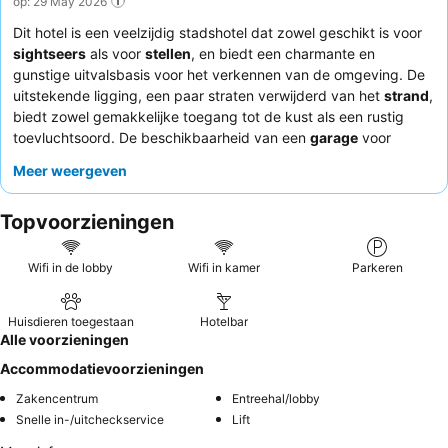
op: 29 May 2026
Dit hotel is een veelzijdig stadshotel dat zowel geschikt is voor
sightseers
als voor
stellen
, en biedt een charmante en
gunstige uitvalsbasis voor het verkennen van de omgeving. De
uitstekende ligging, een paar straten verwijderd van het
strand
,
biedt zowel gemakkelijke toegang tot de kust als een rustig
toevluchtsoord. De beschikbaarheid van een
garage
voor
voertuigen en een veilige binnenstalling voor fietsen is een
Meer weergeven
belangrijke voorziening, die de toegankelijkheid voor alle gasten
verbetert. Gasten prijzen consequent de
vriendelijke en
Topvoorzieningen
gastvrije houding
van het personeel en het uitgebreide,
gevarieerde
ontbijt
. Voor een comfortabeler verblijf kunnen
gasten overwegen te informeren naar de nieuw ingerichte en
Wifi in de lobby
Wifi in kamer
Parkeren
rustige kamers.
Huisdieren toegestaan
Hotelbar
Alle voorzieningen
Accommodatievoorzieningen
Zakencentrum
Entreehal/lobby
Snelle in-/uitcheckservice
Lift