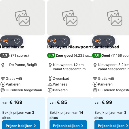
Hotel
Hotel
Hotel
3 Sterren
3 Sterren
3 Sterren
Delen
Toevoegen aan favorieten
Delen
Toevoegen aan favorieten
Delen
Toevoege
Hotel Maxim
ibis Styles Nieuwpoort
Sandeshoved
7,3
8,3
7,6
(
871 scores
)
Zeer goed
(
4.232 scores
)
Goed
(
11.156 sco
De Panne, België
Nieuwpoort, 1.2 km
Nieuwpoort, 3.2 k
vanaf Stadscentrum
vanaf Stadscentru
Gratis wifi
Zwembad
Gratis wifi
Parkeren
Wellness
Parkeren
Huisdieren toegestaan
Parkeren
Huisdieren toegest
€ 169
€ 85
€ 99
van
van
van
Bekijk prijzen van
3
Bekijk prijzen van
14
Bekijk prijzen van
3
sites
sites
sites
Prijzen bekijken
Prijzen bekijken
Prijzen bekijken