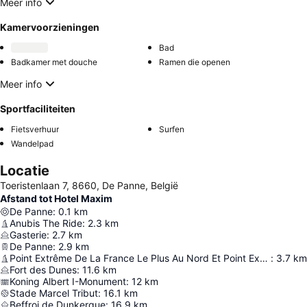
Meer info
Kamervoorzieningen
Bad
Badkamer met douche
Ramen die openen
Meer info
Sportfaciliteiten
Fietsverhuur
Surfen
Wandelpad
Locatie
Toeristenlaan 7, 8660, De Panne, België
Afstand tot Hotel Maxim
De Panne
:
0.1
km
Anubis The Ride
:
2.3
km
Gasterie
:
2.7
km
De Panne
:
2.9
km
Point Extrême De La France Le Plus Au Nord Et Point Extrême De La Belgique Le Plus À L'ouest
:
3.7
km
Fort des Dunes
:
11.6
km
Koning Albert I-Monument
:
12
km
Stade Marcel Tribut
:
16.1
km
Beffroi de Dunkerque
:
16.9
km