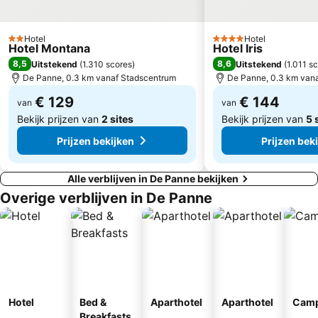
Brugge anno 1468
Kapellestraat
Passendale
Les nuits atypiques
Hotel
Hotel
2 Sterren
4 Sterren
Belle Epoque Centrum
New Year's Eve fireworks
Hotel Montana
Hotel Iris
8,5
8,6
Uitstekend
(
1.310 scores
)
Uitstekend
(
1.011 s
Belfry Toren
Kasteel van Rumbeke
De Panne, 0.3 km vanaf Stadscentrum
De Panne, 0.3 km van
City's Market Hall and Belfry
Tweedaagse van Blankenberge
€ 129
€ 144
van
van
Sint-Pieters
Le Belgique Gourmande
Bekijk prijzen van
2 sites
Bekijk prijzen van
5 
Prijzen bekijken
Prijzen bek
Alle verblijven in De Panne bekijken
Overige verblijven in De Panne
Hotel
Bed &
Aparthotel
Aparthotel
Camp
Breakfasts