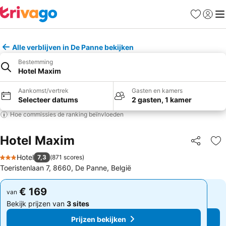
Favorieten
Aanmel
Me
Alle verblijven in De Panne bekijken
Bestemming
Hotel Maxim
Aankomst/vertrek
Gasten en kamers
Selecteer datums
2 gasten, 1 kamer
Hoe commissies de ranking beïnvloeden
Hotel Maxim
Delen
To
Hotel
7,3
(
871 scores
)
3 Sterren
Toeristenlaan 7, 8660, De Panne, België
€ 169
€ 169
van
van
Bekijk prijzen van
3 sites
Bekijk prijzen van
3 sites
Prijzen bekijken
Prijzen bekijken