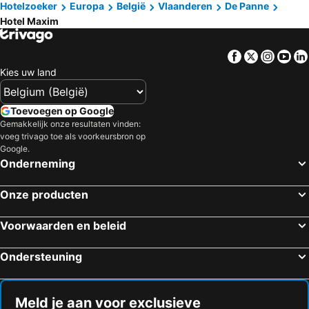
Hotelzoeker
Europa
België
Vlaanderen
De Panne
Hotel Maxim
Facebook
Twitter
Insta
Yo
Kies uw land
Toevoegen op Google
Gemakkelijk onze resultaten vinden:
voeg trivago toe als voorkeursbron op
Google.
Onderneming
Onze producten
Voorwaarden en beleid
Ondersteuning
Meld je aan voor exclusieve