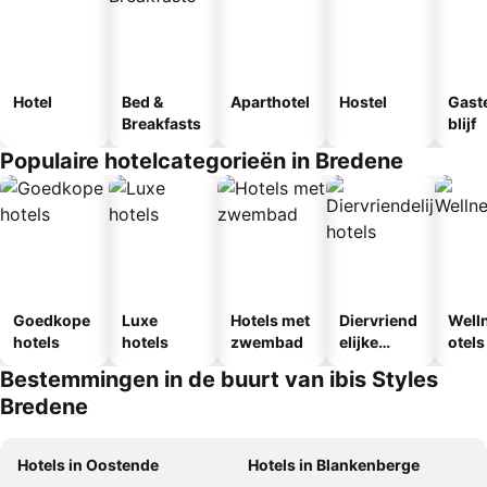
Hotel
Bed &
Aparthotel
Hostel
Gast
Breakfasts
blijf
Populaire hotelcategorieën in Bredene
Goedkope
Luxe
Hotels met
Diervriend
Well
hotels
hotels
zwembad
elijke
otels
hotels
Bestemmingen in de buurt van ibis Styles
Bredene
Hotels in Oostende
Hotels in Blankenberge