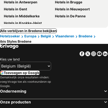
Hotels in Antwerpen
Hotels in Brugge
Hotels in Gent
Hotels in Nieuwpoort
Hotels in Middelkerke
Hotels in De Panne
Hotels in Knokke-Heist
Alle verblijven in Bredene bekijken
Hotelzoeker
Europa
België
Vlaanderen
Bredene
ibis Styles Bredene
Facebook
Twitter
Insta
Yo
Kies uw land
Toevoegen op Google
Gemakkelijk onze resultaten vinden:
voeg trivago toe als voorkeursbron op
Google.
Onderneming
Onze producten