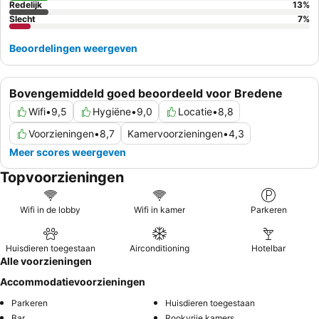
Redelijk
13
%
Slecht
7
%
Beoordelingen weergeven
Bovengemiddeld goed beoordeeld voor Bredene
Wifi
•
9,5
Hygiëne
•
9,0
Locatie
•
8,8
Voorzieningen
•
8,7
Kamervoorzieningen
•
4,3
Meer scores weergeven
Topvoorzieningen
Wifi in de lobby
Wifi in kamer
Parkeren
Huisdieren toegestaan
Airconditioning
Hotelbar
Alle voorzieningen
Accommodatievoorzieningen
Parkeren
Huisdieren toegestaan
Bar
Rookvrije kamers