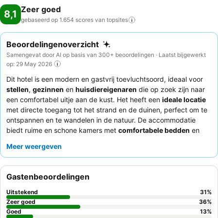
Zeer goed
8,1
gebaseerd op 1.654 scores van
topsites
Beoordelingenoverzicht
Samengevat door AI op basis van 300+ beoordelingen · Laatst bijgewerkt
op: 29 May 2026
Dit hotel is een modern en gastvrij toevluchtsoord, ideaal voor
stellen
,
gezinnen
en
huisdiereigenaren
die op zoek zijn naar
een comfortabel uitje aan de kust. Het heeft een
ideale locatie
met directe toegang tot het strand en de duinen, perfect om te
ontspannen en te wandelen in de natuur. De accommodatie
biedt ruime en schone kamers met
comfortabele bedden
en
grote ramen, wat zorgt voor een goede nachtrust. Gasten
Meer weergeven
prijzen consequent het
vriendelijke en behulpzame personeel
en het heerlijke, uitgebreide
ontbijtbuffet
. Voor een rustigere
ervaring kunt u overwegen een kamer met uitzicht op de tuin
Gastenbeoordelingen
aan te vragen.
Uitstekend
31
%
Zeer goed
36
%
Goed
13
%