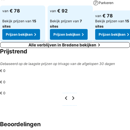
Parkeren
Prijzen bekijken
Prijzen bekijken
€ 78
€ 92
van
van
Prijzen bekijken
€ 78
van
Bekijk prijzen van
15
Bekijk prijzen van
7
Bekijk prijzen van
15
sites
sites
sites
Prijzen bekijken
Prijzen bekijken
Prijzen bekijken
Alle verblijven in Bredene bekijken
Prijstrend
Gebaseerd op de laagste prijzen op trivago van de afgelopen 30 dagen
€ 0
€ 0
€ 0
Beoordelingen