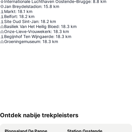
Internationale Luchthaven Oostende–Brugge
:
8.8
km
Jan Breydelstadion
:
15.8
km
Markt
:
18.1
km
Belfort
:
18.2
km
Site Oud Sint-Jan
:
18.2
km
Basiliek Van Het Heilig Bloed
:
18.3
km
Onze-Lieve-Vrouwekerk
:
18.3
km
Begijnhof Ten Wijngaerde
:
18.3
km
Groeningemuseum
:
18.3
km
Ontdek nabije trekpleisters
Kaart uitvouwen
Plopsaland De Panne
Station Oostende