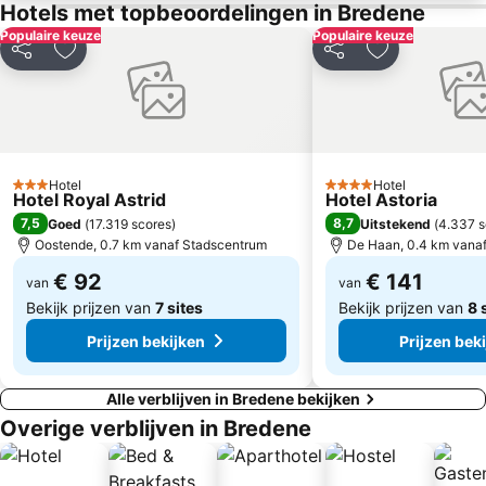
Hotels met topbeoordelingen in Bredene
Assebroek
Leopold I Esplanade
Populaire keuze
Populaire keuze
Grote Markt
Boudewijn Seapark Brugge
Delen
Toevoegen aan favorieten
Delen
Toevoegen aa
Kusttram
Zoute Grand Prix
Provinzialdomäne Raversijde
Ostend Beach Dance Festival
Dudzele
Promenade de Haan
Cactus Festival
Saint Pierre - Nieuwvliet Bad
Hotel
Hotel
3 Sterren
4 Sterren
Hotel Royal Astrid
Hotel Astoria
Kasteel van Loppem
Kasteel Beauvoorde
7,5
8,7
Goed
(
17.319 scores
)
Uitstekend
(
4.337 s
Brugge anno 1468
Kapellestraat
Oostende, 0.7 km vanaf Stadscentrum
De Haan, 0.4 km vana
Les nuits atypiques
Passendale
€ 92
€ 141
van
van
Bekijk prijzen van
7 sites
Bekijk prijzen van
8 
Prijzen bekijken
Prijzen bek
Alle verblijven in Bredene bekijken
Overige verblijven in Bredene