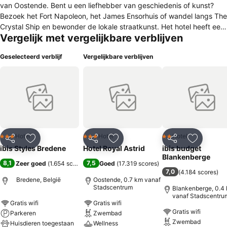
van Oostende. Bent u een liefhebber van geschiedenis of kunst?
Bezoek het Fort Napoleon, het James Ensorhuis of wandel langs The
Crystal Ship en bewonder de lokale straatkunst. Het hotel heeft een
Vergelijk met vergelijkbare verblijven
24-uurs hotelbar voor een kopje koffie, een aperitief of een hapje.
Het hotel ligt ook op een korte wandeling van het congrescentrum
Geselecteerd verblijf
Vergelijkbare verblijven
Versluys, een ideale locatie voor vergaderingen.
Hotel
Hotel
Hotel
3 Sterren
3 Sterren
2 Sterren
Delen
Toevoegen aan favorieten
Delen
Toevoegen aan favorieten
Delen
Toevoege
ibis Styles Bredene
Hotel Royal Astrid
ibis budget
Blankenberge
8,1
7,5
Zeer goed
(
1.654 scores
)
Goed
(
17.319 scores
)
7,0
(
4.184 scores
)
Bredene, België
Oostende, 0.7 km vanaf
Stadscentrum
Blankenberge, 0.4
vanaf Stadscentru
Gratis wifi
Gratis wifi
Gratis wifi
Parkeren
Zwembad
Zwembad
Huisdieren toegestaan
Wellness