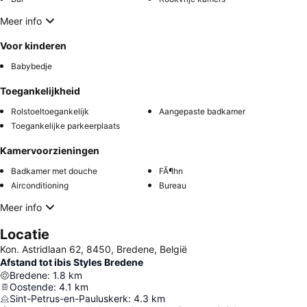
Meer info
Voor kinderen
Babybedje
Toegankelijkheid
Rolstoeltoegankelijk
Aangepaste badkamer
Toegankelijke parkeerplaats
Kamervoorzieningen
Badkamer met douche
FÃ¶hn
Airconditioning
Bureau
Meer info
Locatie
Kon. Astridlaan 62, 8450, Bredene, België
Afstand tot ibis Styles Bredene
Bredene
:
1.8
km
Oostende
:
4.1
km
Sint-Petrus-en-Pauluskerk
:
4.3
km