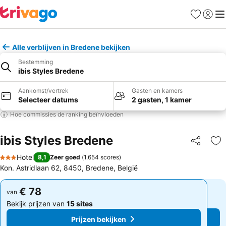
Favorieten
Aanmel
Me
Alle verblijven in Bredene bekijken
Bestemming
ibis Styles Bredene
Aankomst/vertrek
Gasten en kamers
Selecteer datums
2 gasten, 1 kamer
Hoe commissies de ranking beïnvloeden
ibis Styles Bredene
Delen
To
Hotel
8,1
Zeer goed
(
1.654 scores
)
3 Sterren
Kon. Astridlaan 62, 8450, Bredene, België
€ 78
€ 78
van
van
Bekijk prijzen van
15 sites
Bekijk prijzen van
15 sites
Prijzen bekijken
Prijzen bekijken