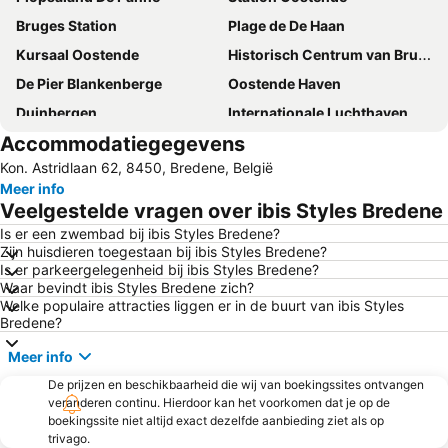
Bruges Station
Plage de De Haan
Kursaal Oostende
Historisch Centrum van Brugge
De Pier Blankenberge
Oostende Haven
Duinbergen
Internationale Luchthaven Oostende-Brugge
Accommodatiegegevens
't Zand
Bellewaerde Park
Kon. Astridlaan 62, 8450, Bredene, België
Caricole- Cadzand Bad
Vlissingen
Meer info
Zeebrugge
Grand Casino Knokke
Veelgestelde vragen over ibis Styles Bredene
Albert Ier Promenade
Visserskaai
Is er een zwembad bij ibis Styles Bredene?
Zijn huisdieren toegestaan bij ibis Styles Bredene?
Sint-Andries
Het Witte Paard : Three Degrees
Is er parkeergelegenheid bij ibis Styles Bredene?
Marché de Noël
Centrum
Waar bevindt ibis Styles Bredene zich?
Welke populaire attracties liggen er in de buurt van ibis Styles
Lissewege
Zoutelande strand
Bredene?
Minnewater
Provinciaal Natuurpark Zwin
Meer info
Badstrand Vlissingen
Sint-Kruis
De prijzen en beschikbaarheid die wij van boekingssites ontvangen
Sint-Michiels
Sea Life Blankenberge
veranderen continu. Hierdoor kan het voorkomen dat je op de
boekingssite niet altijd exact dezelfde aanbieding ziet als op
Strand Breskens
Jan Breydel Stadium
trivago.