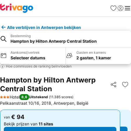
Favorieten
Aanmel
Me
Alle verblijven in Antwerpen bekijken
Bestemming
Hampton by Hilton Antwerp Central Station
Aankomst/vertrek
Gasten en kamers
Selecteer datums
2 gasten, 1 kamer
Hoe commissies de ranking beïnvloeden
Hampton by Hilton Antwerp
Central Station
Delen
To
Hotel
8,6
Uitstekend
(
11.385 scores
)
3 Sterren
Pelikaanstraat 10/16, 2018, Antwerpen, België
€ 94
€ 94
van
van
Bekijk prijzen van
11 sites
Bekijk prijzen van
11 sites