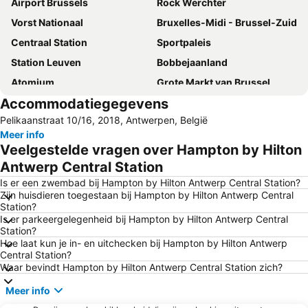
Airport Brussels
Rock Werchter
Vorst Nationaal
Bruxelles-Midi - Brussel-Zuid
Centraal Station
Sportpaleis
Station Leuven
Bobbejaanland
Atomium
Grote Markt van Brussel
Accommodatiegegevens
Brussels Expo
Berchem
Pelikaanstraat 10/16, 2018, Antwerpen, België
Deurne
Wilrijk
Meer info
Bruxelles-Nord - Brussel-Noord
Zoo Antwerpen
Veelgestelde vragen over Hampton by Hilton
Meir
Merksem
Antwerp Central Station
Ekeren
Antwerpen
Is er een zwembad bij Hampton by Hilton Antwerp Central Station?
Zijn huisdieren toegestaan bij Hampton by Hilton Antwerp Central
Borgerhout
GroenPlaats
Station?
Is er parkeergelegenheid bij Hampton by Hilton Antwerp Central
Stade Roi Baudoin
Hoboken
Station?
Grote Markt
Heysel
Hoe laat kun je in- en uitchecken bij Hampton by Hilton Antwerp
Central Station?
Centre historique
Dierenpark Planckendael
Waar bevindt Hampton by Hilton Antwerp Central Station zich?
Jubelpark
Abdij der Trappisten van Westmalle
Meer info
Provinciaal Domein Puyenbroeck
De Lilse Bergen