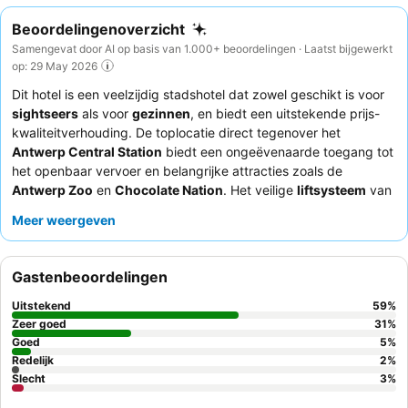
Beoordelingenoverzicht
Samengevat door AI op basis van 1.000+ beoordelingen · Laatst bijgewerkt
op: 29 May 2026
Dit hotel is een veelzijdig stadshotel dat zowel geschikt is voor
sightseers
als voor
gezinnen
, en biedt een uitstekende prijs-
kwaliteitverhouding. De toplocatie direct tegenover het
Antwerp Central Station
biedt een ongeëvenaarde toegang tot
het openbaar vervoer en belangrijke attracties zoals de
Antwerp Zoo
en
Chocolate Nation
. Het veilige
liftsysteem
van
het hotel en de speciale
bagageopslag
verhogen het gemak
Meer weergeven
voor alle gasten. Gasten prijzen consequent het
receptieteam
om hun uitzonderlijke vriendelijkheid en efficiëntie, en het
gevarieerde en uitgebreide ontbijtbuffet
is een aanzienlijke
Gastenbeoordelingen
meerwaarde. Voor een rustiger verblijf kunnen gasten
overwegen een kamer met uitzicht op de tuin aan te vragen.
Uitstekend
59
%
Zeer goed
31
%
Goed
5
%
Redelijk
2
%
Slecht
3
%