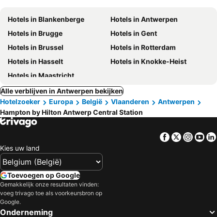
Hotels in Blankenberge
Hotels in Antwerpen
Hotels in Brugge
Hotels in Gent
Hotels in Brussel
Hotels in Rotterdam
Hotels in Hasselt
Hotels in Knokke-Heist
Hotels in Maastricht
Alle verblijven in Antwerpen bekijken
Hotelzoeker
Europa
België
Vlaanderen
Antwerpen
Hampton by Hilton Antwerp Central Station
Facebook
Twitter
Insta
Yo
Kies uw land
Toevoegen op Google
Gemakkelijk onze resultaten vinden:
voeg trivago toe als voorkeursbron op
Google.
Onderneming