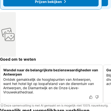
Prijzen bekijken
Prijzen bekijken
Goed om te weten
Wandel naar de belangrijkste bezienswaardigheden van
Go
Antwerpen
Bli
Ontdek gemakkelijk de hoogtepunten van Antwerpen,
di
want het hotel ligt op loopafstand van de dierentuin van
act
Antwerpen, de Diamantwijk en de Onze-Lieve-
Vrouwekathedraal.
Deze samenvatting is met AI gemaakt en is mogelijk niet 100% nauwkeurig.
Vergelijk met vergelijkbare verblijven