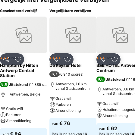
Geselecteerd verblijf
Vergelijkbare verblijven
Hotel
Hotel
Hotel
3 Sterren
4 Sterren
3 Sterren
Delen
Toevoegen aan favorieten
Delen
Toevoegen aan favorieten
Delen
Toevoege
Hampton by Hilton
De Keyser Hotel
B&B HOTEL Antwe
Antwerp Central
Centrum
6,7
(
6.940 scores
)
Station
8,8
Uitstekend
(
11.1
Antwerpen, 1.0 km
8,6
Uitstekend
(
11.385 scores
)
vanaf Stadscentrum
Antwerpen, 0.6 km
vanaf Stadscentru
Antwerpen, België
Gratis wifi
Gratis wifi
Parkeren
Gratis wifi
Huisdieren toegest
Airconditioning
Parkeren
Airconditioning
Airconditioning
€ 76
van
€ 62
van
€ 94
van
Bekijk prijzen van
16
Bekijk prijzen van
14