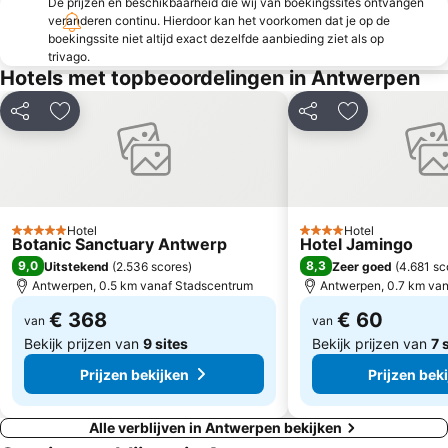
De prijzen en beschikbaarheid die wij van boekingssites ontvangen
De Nekker
Provinciaal Recreatiedomein De Schorre
veranderen continu. Hierdoor kan het voorkomen dat je op de
boekingssite niet altijd exact dezelfde aanbieding ziet als op
Norbertijnenabdij Averbode
Botanique
trivago.
Hotels met topbeoordelingen in Antwerpen
Grenspark de Zoom - Kalmthoutse Heide
Parc de Laeken
Place Sainte-Catherine
De Lilse Bergen
Delen
Toevoegen aan favorieten
Delen
Toevoegen aa
Berendrecht-Zandvliet-Lillo
Flagey
Sablon
Marolles
Bourse de Bruxelles
Bedevaartsoort Scherpenheuvel
Provinciedomein Kessel-Lo
Petit Sablon
Hotel
Hotel
5 Sterren
4 Sterren
Botanic Sanctuary Antwerp
Hotel Jamingo
Sint-Annatunnel
Basilique du Sacré-coeur ou de Koekelberg
9,0
8,3
Uitstekend
(
2.536 scores
)
Zeer goed
(
4.681 sc
Antwerpen, 0.5 km vanaf Stadscentrum
Antwerpen, 0.7 km va
€ 368
€ 60
van
van
Bekijk prijzen van
9 sites
Bekijk prijzen van
7 
Prijzen bekijken
Prijzen bek
Alle verblijven in Antwerpen bekijken