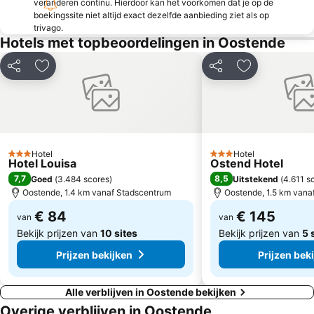
veranderen continu. Hierdoor kan het voorkomen dat je op de
Strand Breskens
Jan Breydel Stadium
boekingssite niet altijd exact dezelfde aanbieding ziet als op
trivago.
Assebroek
Leopold I Esplanade
Hotels met topbeoordelingen in Oostende
Grote Markt
Boudewijn Seapark Brugge
Delen
Toevoegen aan favorieten
Delen
Toevoegen aa
Kusttram
Zoute Grand Prix
Provinzialdomäne Raversijde
Ostend Beach Dance Festival
Dudzele
Promenade de Haan
Cactus Festival
Saint Pierre - Nieuwvliet Bad
Hotel
Hotel
Kasteel van Loppem
Kasteel Beauvoorde
3 Sterren
3 Sterren
Hotel Louisa
Ostend Hotel
Brugge anno 1468
Kapellestraat
7,7
8,5
Goed
(
3.484 scores
)
Uitstekend
(
4.611 s
Oostende, 1.4 km vanaf Stadscentrum
Oostende, 1.5 km vana
Les nuits atypiques
Passendale
€ 84
€ 145
Belle Epoque Centrum
van
New Year's Eve fireworks
van
Bekijk prijzen van
10 sites
Bekijk prijzen van
5 
Prijzen bekijken
Prijzen bek
Alle verblijven in Oostende bekijken
Overige verblijven in Oostende