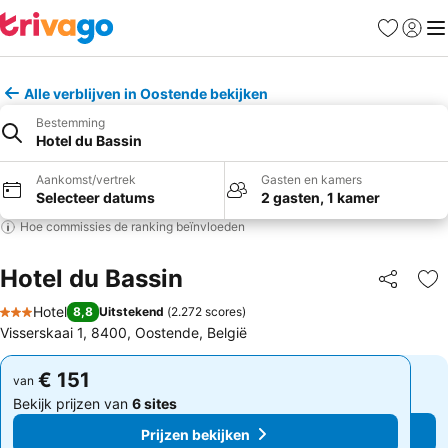
Favorieten
Aanmel
Me
Alle verblijven in Oostende bekijken
Bestemming
Hotel du Bassin
Aankomst/vertrek
Gasten en kamers
Selecteer datums
2 gasten, 1 kamer
Hoe commissies de ranking beïnvloeden
Hotel du Bassin
Delen
To
Hotel
8,8
Uitstekend
(
2.272 scores
)
3 Sterren
Visserskaai 1, 8400, Oostende, België
€ 151
€ 151
van
van
Bekijk prijzen van
6 sites
Bekijk prijzen van
6 sites
Prijzen bekijken
Prijzen bekijken