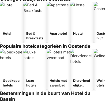
Hotel
Bed &
Aparthotel
Hostel
Gast
Breakfasts
blijf
Populaire hotelcategorieën in Oostende
Goedkope
Luxe
Hotels met
Diervriend
Well
hotels
hotels
zwembad
elijke
otels
hotels
Bestemmingen in de buurt van Hotel du
Bassin