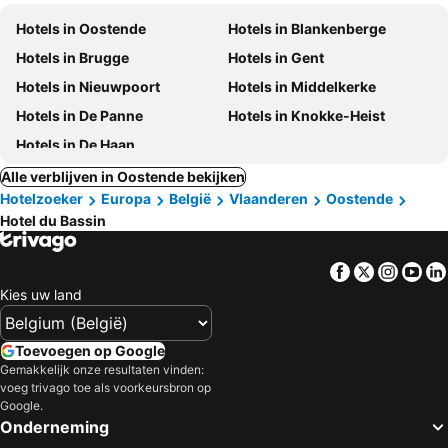
Hotels in Oostende
Hotels in Blankenberge
Hotels in Brugge
Hotels in Gent
Hotels in Nieuwpoort
Hotels in Middelkerke
Hotels in De Panne
Hotels in Knokke-Heist
Hotels in De Haan
Alle verblijven in Oostende bekijken
Hotelzoeker
Europa
België
Vlaanderen
Oostende
Hotel du Bassin
Facebook
Twitter
Insta
Yo
Kies uw land
Toevoegen op Google
Gemakkelijk onze resultaten vinden:
voeg trivago toe als voorkeursbron op
Google.
Onderneming