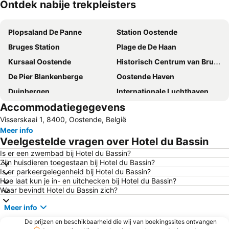
Ontdek nabije trekpleisters
Kaart uitvouwen
Plopsaland De Panne
Station Oostende
Bruges Station
Plage de De Haan
Kursaal Oostende
Historisch Centrum van Brugge
De Pier Blankenberge
Oostende Haven
Duinbergen
Internationale Luchthaven Oostende-Brugge
Accommodatiegegevens
't Zand
Bellewaerde Park
Visserskaai 1, 8400, Oostende, België
Caricole- Cadzand Bad
Zeebrugge
Meer info
Grand Casino Knokke
Albert Ier Promenade
Veelgestelde vragen over Hotel du Bassin
Visserskaai
Sint-Andries
Is er een zwembad bij Hotel du Bassin?
Zijn huisdieren toegestaan bij Hotel du Bassin?
Het Witte Paard : Three Degrees
Marché de Noël
Is er parkeergelegenheid bij Hotel du Bassin?
Centrum
Lissewege
Hoe laat kun je in- en uitchecken bij Hotel du Bassin?
Waar bevindt Hotel du Bassin zich?
Zoutelande strand
Minnewater
Meer info
Provinciaal Natuurpark Zwin
Sint-Kruis
De prijzen en beschikbaarheid die wij van boekingssites ontvangen
Sint-Michiels
Sea Life Blankenberge