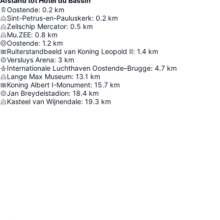
Afstand tot Hotel du Bassin
Oostende
:
0.2
km
Sint-Petrus-en-Pauluskerk
:
0.2
km
Zeilschip Mercator
:
0.5
km
Mu.ZEE
:
0.8
km
Oostende
:
1.2
km
Ruiterstandbeeld van Koning Leopold II
:
1.4
km
Versluys Arena
:
3
km
Internationale Luchthaven Oostende–Brugge
:
4.7
km
Lange Max Museum
:
13.1
km
Koning Albert I-Monument
:
15.7
km
Jan Breydelstadion
:
18.4
km
Kasteel van Wijnendale
:
19.3
km