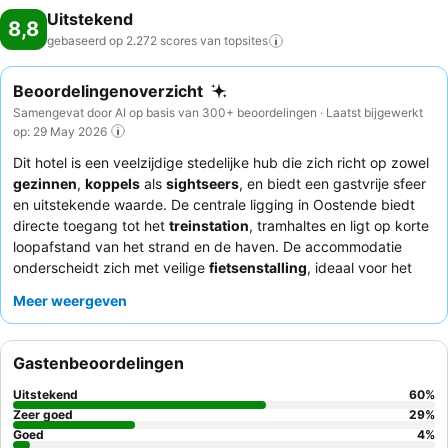
Uitstekend
8,8
gebaseerd op 2.272 scores van
topsites
Beoordelingenoverzicht
Samengevat door AI op basis van 300+ beoordelingen · Laatst bijgewerkt
op: 29 May 2026
Dit hotel is een veelzijdige stedelijke hub die zich richt op zowel
gezinnen
,
koppels
als
sightseers
, en biedt een gastvrije sfeer
en uitstekende waarde. De centrale ligging in Oostende biedt
directe toegang tot het
treinstation
, tramhaltes en ligt op korte
loopafstand van het strand en de haven. De accommodatie
onderscheidt zich met veilige
fietsenstalling
, ideaal voor het
verkennen van de Belgische kust. Gasten prijzen consequent
Meer weergeven
het vriendelijke en professionele personeel, en het uitgebreide
ontbijtbuffet met verse lokale producten is een hoogtepunt.
Voor een rustiger verblijf kunnen gasten overwegen een kamer
Gastenbeoordelingen
met uitzicht op de tuin aan te vragen.
Uitstekend
60
%
Zeer goed
29
%
Goed
4
%