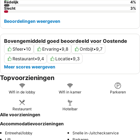
Redelijk
4
%
Slecht
3
%
Beoordelingen weergeven
Bovengemiddeld goed beoordeeld voor Oostende
Sfeer
•
10
Ervaring
•
9,8
Ontbijt
•
9,7
Restaurant
•
9,4
Locatie
•
9,3
Meer scores weergeven
Topvoorzieningen
Wifi in de lobby
Wifi in kamer
Parkeren
Restaurant
Hotelbar
Alle voorzieningen
Accommodatievoorzieningen
Entreehal/lobby
Snelle in-/uitcheckservice
Lift
Parkeren