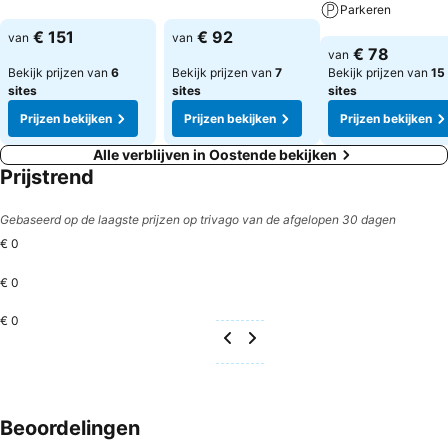
Parkeren
Prijzen bekijken
Prijzen bekijken
€ 151
€ 92
van
van
Prijzen bekijken
€ 78
van
Bekijk prijzen van
6
Bekijk prijzen van
7
Bekijk prijzen van
15
sites
sites
sites
Prijzen bekijken
Prijzen bekijken
Prijzen bekijken
Alle verblijven in Oostende bekijken
Prijstrend
Gebaseerd op de laagste prijzen op trivago van de afgelopen 30 dagen
€ 0
€ 0
€ 0
Beoordelingen