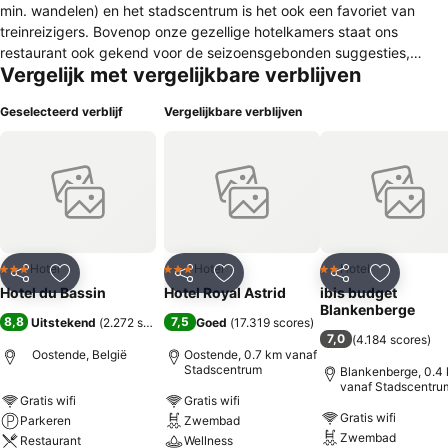
min. wandelen) en het stadscentrum is het ook een favoriet van
treinreizigers. Bovenop onze gezellige hotelkamers staat ons
restaurant ook gekend voor de seizoensgebonden suggesties,
Vergelijk met vergelijkbare verblijven
lekkere gerechten met Noordzeevis en voor het zonnig terras waar
een lekkere cocktail kan worden gedronken. Een echte aanrader!
Geselecteerd verblijf
Vergelijkbare verblijven
Hotel
Hotel
Hotel
3 Sterren
3 Sterren
2 Sterren
Delen
Toevoegen aan favorieten
Delen
Toevoegen aan favorieten
Delen
Toevoege
Hotel du Bassin
Hotel Royal Astrid
ibis budget
Blankenberge
8,8
7,5
Uitstekend
(
2.272 scores
)
Goed
(
17.319 scores
)
7,0
(
4.184 scores
)
Oostende, België
Oostende, 0.7 km vanaf
Stadscentrum
Blankenberge, 0.4
vanaf Stadscentru
Gratis wifi
Gratis wifi
Gratis wifi
Parkeren
Zwembad
Zwembad
Restaurant
Wellness