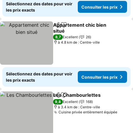
Sélectionnez des dates pour voir
Consulter les prix
les prix exacts
Appartement chic bien
Partager
Ajouter à mes favoris
situé
Consulter les prix
8,7
Excellent
26
à 4.8 km de : Centre-ville
Sélectionnez des dates pour voir
Consulter les prix
les prix exacts
Les Chambourlettes
Partager
Ajouter à mes favoris
Consul
9,8
Excellent
168
à 3.4 km de : Centre-ville
Cuisine privée entièrement équipée
Consult