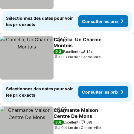
Sélectionnez des dates pour voir
Consulter les prix
les prix exacts
Camelia, Un Charme
Partager
Ajouter à mes favoris
Montois
Consulter les prix
9,3
Excellent
14
à 0.3 km de : Centre-ville
Sélectionnez des dates pour voir
Consulter les prix
les prix exacts
Charmante Maison
Partager
Ajouter à mes favoris
Centre De Mons
Consulter les prix
8,6
Excellent
39
à 0.4 km de : Centre-ville