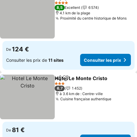
Partager
Ajouter à mes favoris
Consu
4 Étoiles
8,5
Excellent
6 574
4.1 km de la plage
Proximité du centre historique de Mons
Cons
124 €
De
Consulter les prix de
11 sites
Consulter les prix
Hotel Le Monte Cristo
Partager
Ajouter à mes favoris
Cons
3 Étoiles
6,7
1 452
à 3.6 km de : Centre-ville
Cuisine française authentique
Consulter l
81 €
De