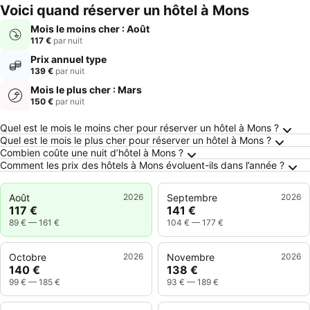
Voici quand réserver un hôtel à Mons
Mois le moins cher : Août
117 €
par nuit
Prix annuel type
139 €
par nuit
Mois le plus cher : Mars
150 €
par nuit
Questions fréquemment posées au sujet de 
Quel est le mois le moins cher pour réserver un hôtel à Mons ?
Quel est le mois le plus cher pour réserver un hôtel à Mons ?
Combien coûte une nuit d’hôtel à Mons ?
Comment les prix des hôtels à Mons évoluent-ils dans l’année ?
Août
2026
Septembre
2026
117 €
141 €
89 €
—
161 €
104 €
—
177 €
Octobre
2026
Novembre
2026
140 €
138 €
99 €
—
185 €
93 €
—
189 €