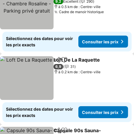
Rosaline - Parking privé
Consulter les prix
9,2
Excellent
290
gratuit
à 0.5 km de : Centre-ville
Cadre de manoir historique
Consulter les
Sélectionnez des dates pour voir
Consulter les prix
les prix exacts
Loft De La Raquette
Partager
Ajouter à mes favoris
Consul
6,9
31
à 0.2 km de : Centre-ville
Sélectionnez des dates pour voir
Consulter les prix
les prix exacts
Capsule 90s Sauna-
Partager
Ajouter à mes favoris