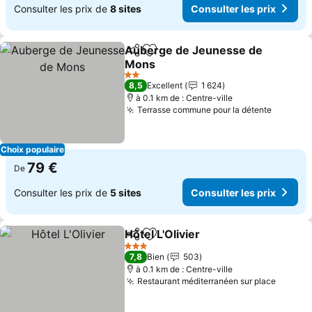
Consulter les prix de
8 sites
Consulter les prix
Auberge de Jeunesse de
Partager
Ajouter à mes favoris
Mons
Consulter les prix
2 Étoiles
8,5
Excellent
1 624
à 0.1 km de : Centre-ville
Terrasse commune pour la détente
Consult
Choix populaire
79 €
De
Consulter les prix de
5 sites
Consulter les prix
Hôtel L'Olivier
Partager
Ajouter à mes favoris
Consulter les
3 Étoiles
7,8
Bien
503
à 0.1 km de : Centre-ville
Restaurant méditerranéen sur place
Consult