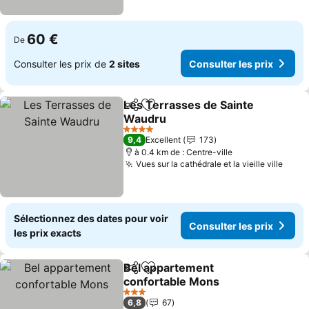
60 €
De
Consulter les prix de
2 sites
Consulter les prix
Les Terrasses de Sainte
Partager
Ajouter à mes favoris
Waudru
Consulter les prix
4 Étoiles
9,4
Excellent
173
à 0.4 km de : Centre-ville
Vues sur la cathédrale et la vieille ville
Consu
Sélectionnez des dates pour voir
Consulter les prix
les prix exacts
Bel appartement
Partager
Ajouter à mes favoris
confortable Mons
Consulter les prix
3 Étoiles
6,8
67