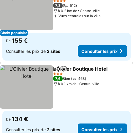
Consulter les prix
4 Étoiles
7,3
512
à 0.2 km de : Centre-ville
Vues centrales sur la ville
Consulter les 
Choix populaire
155 €
De
Consulter les prix de
2 sites
Consulter les prix
L'Olivier Boutique Hotel
Partager
Ajouter à mes favoris
Con
3 Étoiles
7,6
Bien
463
à 0.1 km de : Centre-ville
134 €
De
Consulter les prix de
2 sites
Consulter les prix