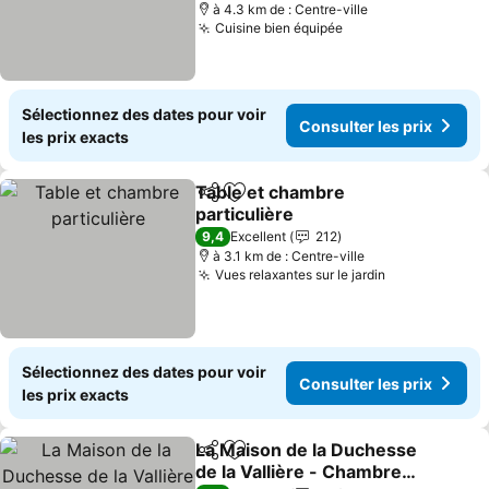
à 4.3 km de : Centre-ville
Cuisine bien équipée
Consulter les prix
Sélectionnez des dates pour voir
Consulter les prix
les prix exacts
Table et chambre
Partager
Ajouter à mes favoris
particulière
Consulter les prix
9,4
Excellent
212
à 3.1 km de : Centre-ville
Vues relaxantes sur le jardin
Consulter le
Sélectionnez des dates pour voir
Consulter les prix
les prix exacts
La Maison de la Duchesse
Partager
Ajouter à mes favoris
de la Vallière - Chambre