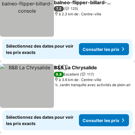
balneo-flipper-billard-
console
Consulter les prix
7,2
125
à 2.3 km de : Centre-ville
Sélectionnez des dates pour voir
Consulter les prix
les prix exacts
B&B La Chrysalide
Partager
Ajouter à mes favoris
Consulte
9,8
Excellent
117
à 3.6 km de : Centre-ville
Jardin tranquille avec activités de plein air
Co
Sélectionnez des dates pour voir
Consulter les prix
les prix exacts