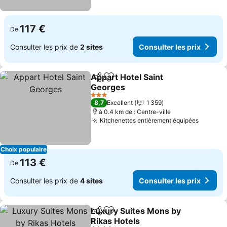
117 €
De
Consulter les prix de
2 sites
Consulter les prix
Appart Hotel Saint
Partager
Ajouter à mes favoris
Georges
Consulter les prix
3 Étoiles
8,7
Excellent
1 359
à 0.4 km de : Centre-ville
Kitchenettes entièrement équipées
Consult
Choix populaire
113 €
De
Consulter les prix de
4 sites
Consulter les prix
Luxury Suites Mons by
Partager
Ajouter à mes favoris
Rikas Hotels