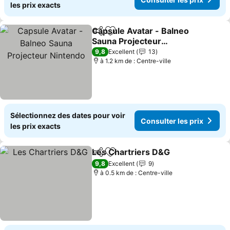
les prix exacts
Capsule Avatar - Balneo
Partager
Ajouter à mes favoris
Sauna Projecteur
Nintendo
Consulter les prix
9,8
Excellent
13
à 1.2 km de : Centre-ville
Sélectionnez des dates pour voir
Consulter les prix
les prix exacts
Les Chartriers D&G
Partager
Ajouter à mes favoris
Consult
9,8
Excellent
9
à 0.5 km de : Centre-ville