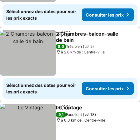
Sélectionnez des dates pour voir
Consulter les prix
les prix exacts
2 Chambres-balcon-salle
Partager
Ajouter à mes favoris
de bain
Consulter les prix
8,0
Très bien
5
à 2.8 km de : Centre-ville
Sélectionnez des dates pour voir
Consulter les prix
les prix exacts
Le Vintage
Partager
Ajouter à mes favoris
Consulter les pr
9,1
Excellent
13
à 0.3 km de : Centre-ville