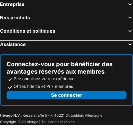
Spa, Wallonie Hôtels
Ostende, Flandres Hôtels
Entreprise
Blanckenberghe, Flandres Hôtels
Anvers, Flandres Hôtels
Nos produits
Bruges, Flandres Hôtels
Gand, Flandres Hôtels
Nieuport, Flandres Hôtels
Middelkerke, Flandres Hôtels
Conditions et politiques
La Panne, Flandres Hôtels
Assistance
Connectez-vous pour bénéficier des
avantages réservés aux membres
Personnalisez votre expérience
Offres fidélité et Prix membres
Se connecter
trivago N.V.
, Kesselstraße 5 – 7, 40221 Düsseldorf, Allemagne
Copyright 2026 trivago | Tous droits réservés.