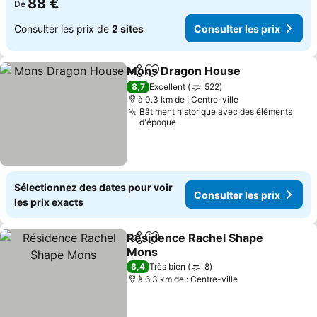
88 €
De
Consulter les prix de
2 sites
Consulter les prix
Mons Dragon House
Partager
Ajouter à mes favoris
Consul
8,7
Excellent
522
à 0.3 km de : Centre-ville
Bâtiment historique avec des éléments
d'époque
Sélectionnez des dates pour voir
Consulter les prix
les prix exacts
Résidence Rachel Shape
Partager
Ajouter à mes favoris
Mons
Consulter les prix
8,4
Très bien
8
à 6.3 km de : Centre-ville