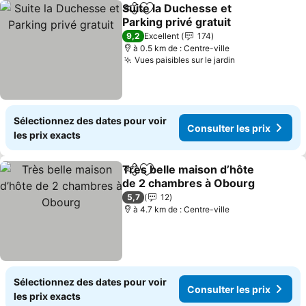
Suite la Duchesse et
Partager
Ajouter à mes favoris
Parking privé gratuit
Consulter les prix
9,2
Excellent
174
à 0.5 km de : Centre-ville
Vues paisibles sur le jardin
Consulter les 
Sélectionnez des dates pour voir
Consulter les prix
les prix exacts
Très belle maison d’hôte
Partager
Ajouter à mes favoris
de 2 chambres à Obourg
Consulter les prix
5,7
12
à 4.7 km de : Centre-ville
Sélectionnez des dates pour voir
Consulter les prix
les prix exacts