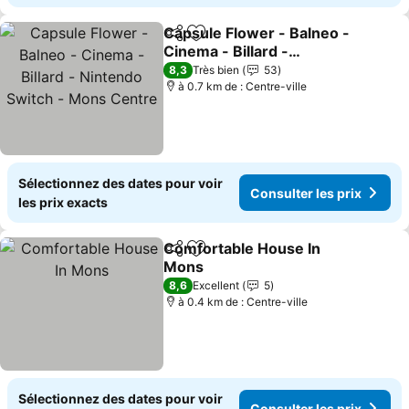
Capsule Flower - Balneo -
Partager
Ajouter à mes favoris
Cinema - Billard -
Nintendo Switch - Mons
Consulter les prix
8,3
Très bien
53
Centre
à 0.7 km de : Centre-ville
Sélectionnez des dates pour voir
Consulter les prix
les prix exacts
Comfortable House In
Partager
Ajouter à mes favoris
Mons
Consulter les prix
8,6
Excellent
5
à 0.4 km de : Centre-ville
Sélectionnez des dates pour voir
Consulter les prix