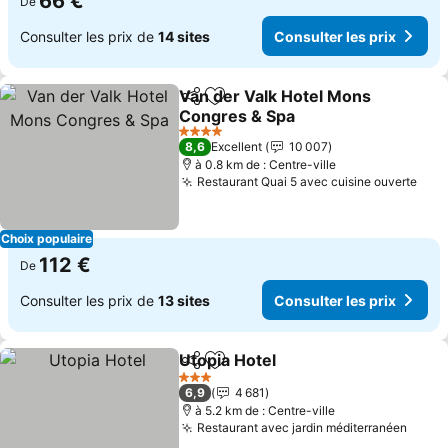
66 €
De
Consulter les prix de
14 sites
Consulter les prix
Van der Valk Hotel Mons
Partager
Ajouter à mes favoris
Congres & Spa
Consulter les prix
4 Étoiles
8,6
Excellent
10 007
à 0.8 km de : Centre-ville
Restaurant Quai 5 avec cuisine ouverte
Cons
Choix populaire
112 €
De
Consulter les prix de
13 sites
Consulter les prix
Utopia Hotel
Partager
Ajouter à mes favoris
Consulter les 
3 Étoiles
6,9
4 681
à 5.2 km de : Centre-ville
Restaurant avec jardin méditerranéen
Consu