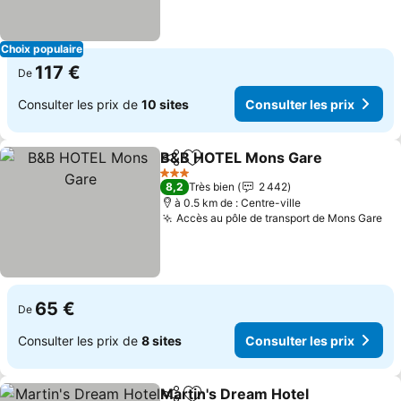
Choix populaire
117 €
De
Consulter les prix de
10 sites
Consulter les prix
B&B HOTEL Mons Gare
Partager
Ajouter à mes favoris
Con
3 Étoiles
8,2
Très bien
2 442
à 0.5 km de : Centre-ville
Accès au pôle de transport de Mons Gare
Co
65 €
De
Consulter les prix de
8 sites
Consulter les prix
Martin's Dream Hotel