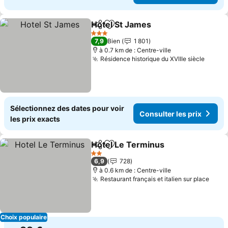
Hotel St James
Partager
Ajouter à mes favoris
Consulter l
3 Étoiles
7,9
Bien
1 801
à 0.7 km de : Centre-ville
Résidence historique du XVIIIe siècle
Consul
Sélectionnez des dates pour voir
Consulter les prix
les prix exacts
Hotel Le Terminus
Partager
Ajouter à mes favoris
Consulte
2 Étoiles
6,9
728
à 0.6 km de : Centre-ville
Restaurant français et italien sur place
Consu
Choix populaire