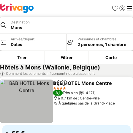
Favoris
Se con
Me
Destination
Mons
Arrivée/départ
Personnes et chambres
Dates
2 personnes, 1 chambre
Trier
Filtrer
Carte
Hôtels à Mons (Wallonie, Belgique)
Comment les paiements influencent notre classement
B&B HOTEL Mons Centre
Partager
Ajouter à mes favoris
C
4 Étoiles
8,1
Très bien
4 171
à 0.7 km de : Centre-ville
À quelques pas de la Grand-Place
Consulte