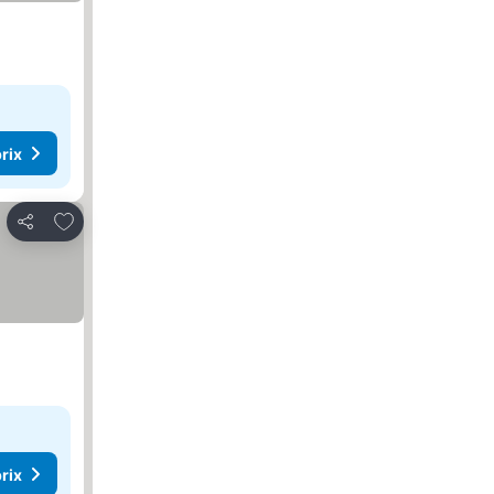
rix
Ajouter à mes favoris
Partager
rix