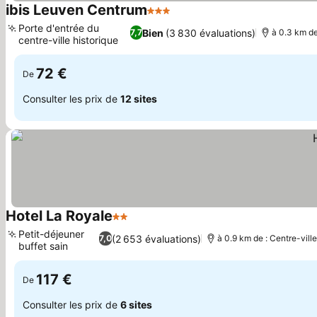
ibis Leuven Centrum
3 Étoiles
Consulter les prix
Porte d'entrée du
Bien
(3 830 évaluations)
7,7
à 0.3 km de
centre-ville historique
Consulter les prix
72 €
De
Consulter les prix de
12 sites
Hotel La Royale
2 Étoiles
Consulter les prix
Petit-déjeuner
(2 653 évaluations)
7,0
à 0.9 km de : Centre-vill
buffet sain
Consulter les prix
117 €
De
Consulter les prix de
6 sites