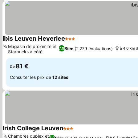
ibis Leuven Heverlee
3 Étoiles
Consulter les prix
Magasin de proximité et
Bien
(2 279 évaluations)
7,9
à 4.0 km d
Starbucks à côté
Consulter les prix
81 €
De
Consulter les prix de
12 sites
Irish College Leuven
3 Étoiles
Consulter les prix
Chambres duplex et
7,9
à 0.5 km de : Ce