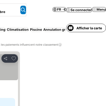
FR · €
Menu
Se connecter
bre
Afficher la carte
king
Climatisation
Piscine
Annulation gratuite
Wi-Fi
Appart'hôte
les paiements influencent notre classement
Ajouter à mes favoris
Partager