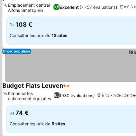
4 Étoiles
Consulter les prix
Emplacement central
Excellent
(7 757 évaluations)
8,5
à 0.3 k
Alfons Smetsplein
Consulter les prix
108 €
De
Consulter les prix de
13 sites
Choix populaire
Budget Flats Leuven
2 Étoiles
Consulter les prix
Kitchenettes
(930 évaluations)
6,5
à 1.3 km de : Centre-
entièrement équipées
Consulter les prix
74 €
De
Consulter les prix de
5 sites