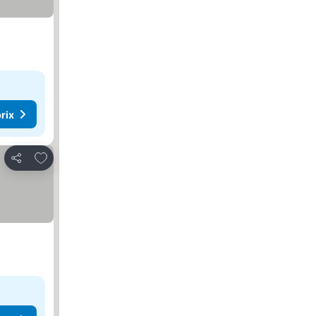
rix
Ajouter à mes favoris
Partager