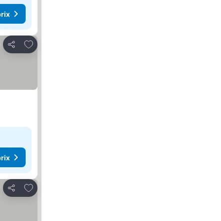
rix
Ajouter à mes favoris
Partager
rix
Ajouter à mes favoris
Partager