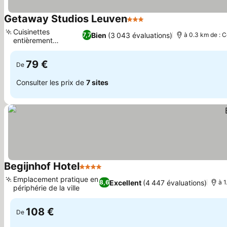
Getaway Studios Leuven
3 Étoiles
Consulter les prix
Cuisinettes
Bien
(3 043 évaluations)
7,7
à 0.3 km de : C
entièrement
Consulter les prix
équipées
79 €
De
Consulter les prix de
7 sites
Begijnhof Hotel
4 Étoiles
Consulter les prix
Emplacement pratique en
Excellent
(4 447 évaluations)
8,6
à 1
périphérie de la ville
Consulter les prix
108 €
De