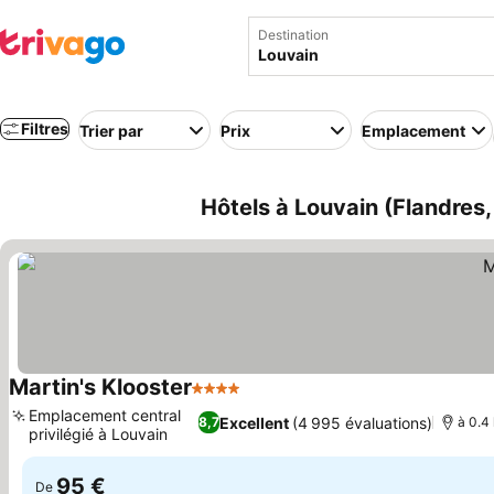
Destination
Filtres
Trier par
Prix
Emplacement
Hôtels à Louvain (Flandres,
Martin's Klooster
4 Étoiles
Consulter les prix
Emplacement central
Excellent
(4 995 évaluations)
8,7
à 0.4 
privilégié à Louvain
Consulter les prix
95 €
De