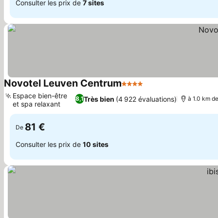
Consulter les prix de
7 sites
Novotel Leuven Centrum
4 Étoiles
Consulter les prix
Espace bien-être
Très bien
(4 922 évaluations)
8,1
à 1.0 km de
et spa relaxant
Consulter les prix
81 €
De
Consulter les prix de
10 sites