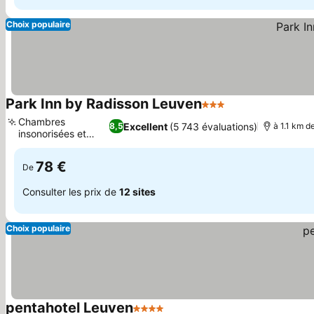
Choix populaire
Park Inn by Radisson Leuven
3 Étoiles
Consulter les pr
Chambres
Excellent
(5 743 évaluations)
8,5
à 1.1 km de
insonorisées et
Consulter les prix
calmes
78 €
De
Consulter les prix de
12 sites
Choix populaire
pentahotel Leuven