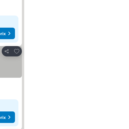
rix
Ajouter à mes favoris
Partager
rix