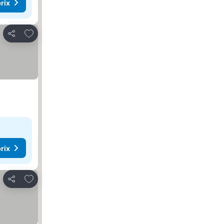
rix
Ajouter à mes favoris
Partager
rix
Ajouter à mes favoris
Partager