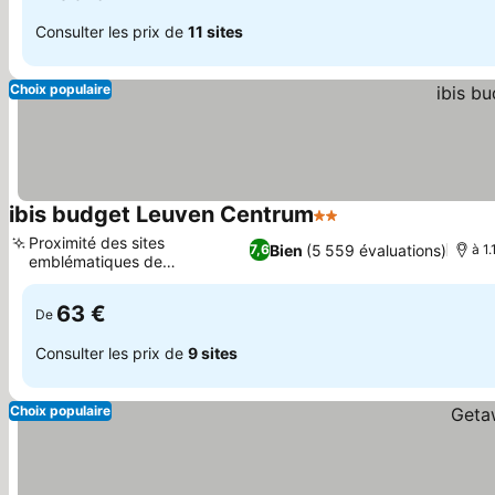
Consulter les prix de
11 sites
Choix populaire
ibis budget Leuven Centrum
2 Étoiles
Consulter les prix
Proximité des sites
Bien
(5 559 évaluations)
7,6
à 1
emblématiques de
Consulter les prix
Martelarenplein
63 €
De
Consulter les prix de
9 sites
Choix populaire