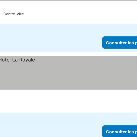
 : Centre-ville
Consulter les p
e
Consulter les p