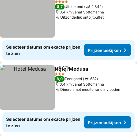
4 Sterren
8,7
Uitstekend
2.342
0.4 km vanaf Sottomarina
Uitzonderlijk ontbijtbuffet
Selecteer datums om exacte prijzen
Prijzen bekijken
te zien
Hotel Medusa
Delen
Toevoegen aan favorieten
3 Sterren
8,0
Zeer goed
682
0.4 km vanaf Sottomarina
Dineren met mediterrane invloeden
Selecteer datums om exacte prijzen
Prijzen bekijken
te zien