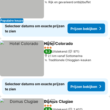
Rijk en gevarieerd ontbijtbuffet
Populaire keuze
Selecteer datums om exacte prijzen
Prijzen bekijken
te zien
Hotel Colorado
Delen
Toevoegen aan favorieten
3 Sterren
9,2
Uitstekend
971
2.1 km vanaf Sottomarina
Traditionele Chioggian-keuken
Selecteer datums om exacte prijzen
Prijzen bekijken
te zien
Domus Clugiae
Delen
Toevoegen aan favorieten
3 Sterren
8,9
Uitstekend
2.407