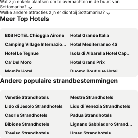
Wat zijn enkele plaatsen om te overnachten in de buurt van
Sottomarina?
Welke andere attracties zijn er dichtbij Sottomarina?
Meer Top Hotels
B&B HOTEL Chioggia Airone
Hotel Grande Italia
Camping Village Internazionale
Hotel Mediterraneo 4S
Hotel Le Tegnue
Isola di Albarella Hotel Capo Nord
Ca' Del Moro
Hotel Grand Prix
Momi's Hotel
Duomo Boutique Hotel
Andere populaire strandbestemmingen
Hotel Villa Orio & Beatrice
Hotel Bristol
Relais Alberti
Hotel Europeo
Venetië Strandhotels
Mestre Strandhotels
Hotel Clodia
Hotel La Corte
Lido di Jesolo Strandhotels
Lido di Venezia Strandhotels
Hotel Gran Delta
Mosella Suite Hotel
Caorle Strandhotels
Padua Strandhotels
Isola di Albarella Golf Hotel
Hotel Miramare
Bibione Strandhotels
Lignano Sabbiadoro Strandhotels
Formula International
Hotel Caravel
Treviso Strandhotels
Umag Strandhotels
Hotel del Mar
Hotel Ambasciatori