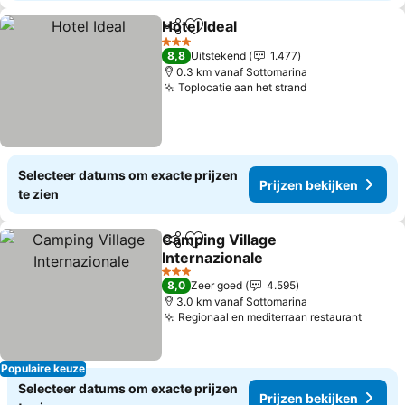
Hotel Ideal
Delen
Toevoegen aan favorieten
3 Sterren
8,8
Uitstekend
1.477
0.3 km vanaf Sottomarina
Toplocatie aan het strand
Selecteer datums om exacte prijzen
Prijzen bekijken
te zien
Camping Village
Delen
Toevoegen aan favorieten
Internazionale
3 Sterren
8,0
Zeer goed
4.595
3.0 km vanaf Sottomarina
Regionaal en mediterraan restaurant
Populaire keuze
Selecteer datums om exacte prijzen
Prijzen bekijken