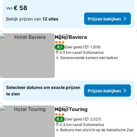
€ 58
Van
Bekijk prijzen van
12 sites
Prijzen bekijken
Hotel Baviera
Delen
Toevoegen aan favorieten
3 Sterren
8,1
Zeer goed
1.209
0.5 km vanaf Sottomarina
Gerenoveerde kamers met balkon
Selecteer datums om exacte prijzen
Prijzen bekijken
te zien
Hotel Touring
Delen
Toevoegen aan favorieten
3 Sterren
8,2
Zeer goed
2.027
0.3 km vanaf Sottomarina
Balkons met uitzicht op de Adriatische Zee