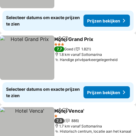
Selecteer datums om exacte prijzen
Prijzen bekijken
te zien
Hotel Grand Prix
Delen
Toevoegen aan favorieten
3 Sterren
7,7
Goed
1.821
1.8 km vanaf Sottomarina
Handige privéparkeergelegenheid
Selecteer datums om exacte prijzen
Prijzen bekijken
te zien
Hotel Venca'
Delen
Toevoegen aan favorieten
1 Sterren
7,3
886
1.7 km vanaf Sottomarina
Historisch centrum, locatie aan het kanaal