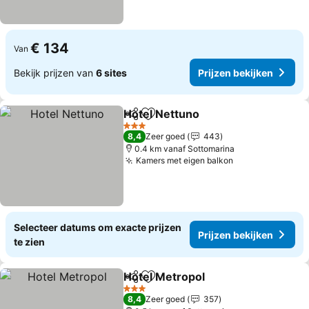
€ 134
Van
Bekijk prijzen van
6 sites
Prijzen bekijken
Hotel Nettuno
Delen
Toevoegen aan favorieten
3 Sterren
8,4
Zeer goed
443
0.4 km vanaf Sottomarina
Kamers met eigen balkon
Selecteer datums om exacte prijzen
Prijzen bekijken
te zien
Hotel Metropol
Delen
Toevoegen aan favorieten
3 Sterren
8,4
Zeer goed
357