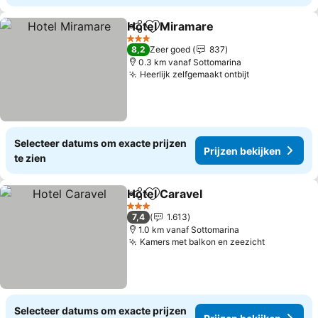
Hotel Miramare
Delen
Toevoegen aan favorieten
3 Sterren
8,2
Zeer goed
837
0.3 km vanaf Sottomarina
Heerlijk zelfgemaakt ontbijt
Selecteer datums om exacte prijzen
Prijzen bekijken
te zien
Hotel Caravel
Delen
Toevoegen aan favorieten
3 Sterren
7,4
1.613
1.0 km vanaf Sottomarina
Kamers met balkon en zeezicht
Selecteer datums om exacte prijzen