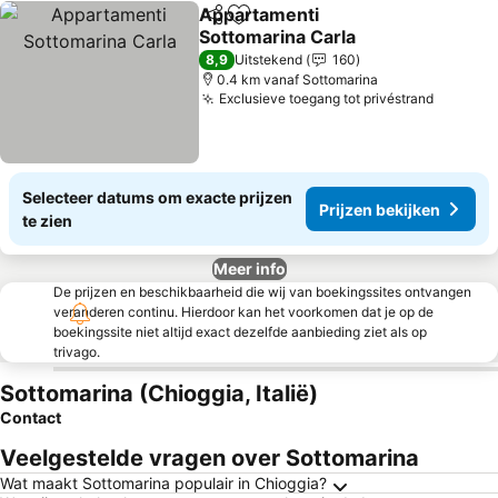
Appartamenti
Delen
Toevoegen aan favorieten
Sottomarina Carla
8,9
Uitstekend
160
0.4 km vanaf Sottomarina
Exclusieve toegang tot privéstrand
Selecteer datums om exacte prijzen
Prijzen bekijken
te zien
Meer info
De prijzen en beschikbaarheid die wij van boekingssites ontvangen
veranderen continu. Hierdoor kan het voorkomen dat je op de
boekingssite niet altijd exact dezelfde aanbieding ziet als op
trivago.
Sottomarina (Chioggia, Italië)
Contact
Veelgestelde vragen over Sottomarina
Wat maakt Sottomarina populair in Chioggia?