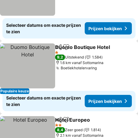
Selecteer datums om exacte prijzen
Prijzen bekijken
te zien
Duomo Boutique Hotel
Delen
Toevoegen aan favorieten
1 Sterren
9,2
Uitstekend
1.584
1.6 km vanaf Sottomarina
Boetiekhotelervaring
Populaire keuze
Selecteer datums om exacte prijzen
Prijzen bekijken
te zien
Hotel Europeo
Delen
Toevoegen aan favorieten
2 Sterren
8,4
Zeer goed
1.814
2.1 km vanaf Sottomarina