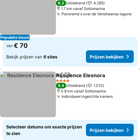
4 Sterren
9,3
Uitstekend
4.285
1.7 km vanaf Sottomarina
Panorama's over de Venetiaanse lagune
Populaire keuze
€ 70
Van
Bekijk prijzen van
6 sites
Prijzen bekijken
Residence Eleonora
Delen
Toevoegen aan favorieten
4 Sterren
9,4
Uitstekend
1.010
0.8 km vanaf Sottomarina
Individueel ingerichte kamers
Selecteer datums om exacte prijzen
Prijzen bekijken
te zien