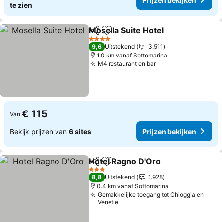
Prijzen bekijken
te zien
Mosella Suite Hotel
Delen
Toevoegen aan favorieten
4 Sterren
9,6
Uitstekend
3.511
1.0 km vanaf Sottomarina
M4 restaurant en bar
€ 115
Van
Bekijk prijzen van
6 sites
Prijzen bekijken
Hotel Ragno D'Oro
Delen
Toevoegen aan favorieten
3 Sterren
8,8
Uitstekend
1.928
0.4 km vanaf Sottomarina
Gemakkelijke toegang tot Chioggia en
Venetië