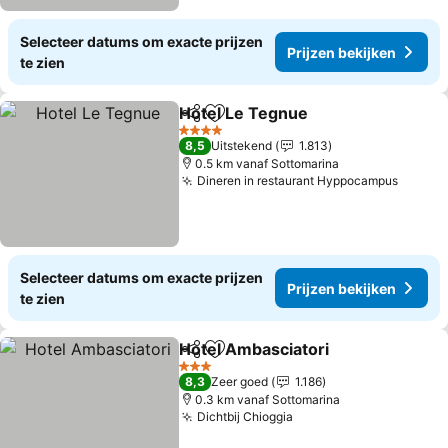
Selecteer datums om exacte prijzen
Prijzen bekijken
te zien
Hotel Le Tegnue
Delen
Toevoegen aan favorieten
4 Sterren
8,5
Uitstekend
1.813
0.5 km vanaf Sottomarina
Dineren in restaurant Hyppocampus
Selecteer datums om exacte prijzen
Prijzen bekijken
te zien
Hotel Ambasciatori
Delen
Toevoegen aan favorieten
3 Sterren
8,3
Zeer goed
1.186
0.3 km vanaf Sottomarina
Dichtbij Chioggia