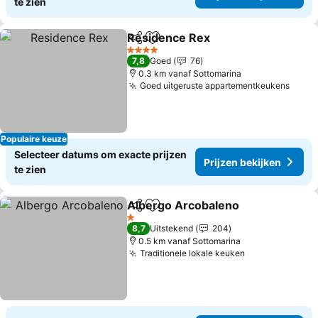
te zien
Residence Rex
Delen
Toevoegen aan favorieten
4 Sterren
7,8
Goed
76
0.3 km vanaf Sottomarina
Goed uitgeruste appartementkeukens
Populaire keuze
Selecteer datums om exacte prijzen
Prijzen bekijken
te zien
Albergo Arcobaleno
Delen
Toevoegen aan favorieten
1 Sterren
8,7
Uitstekend
204
0.5 km vanaf Sottomarina
Traditionele lokale keuken