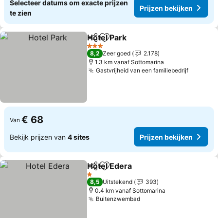
Selecteer datums om exacte prijzen
Prijzen bekijken
te zien
Hotel Park
Delen
Toevoegen aan favorieten
3 Sterren
8,2
Zeer goed
2.178
1.3 km vanaf Sottomarina
Gastvrijheid van een familiebedrijf
€ 68
Van
Bekijk prijzen van
4 sites
Prijzen bekijken
Hotel Edera
Delen
Toevoegen aan favorieten
1 Sterren
8,5
Uitstekend
393
0.4 km vanaf Sottomarina
Buitenzwembad