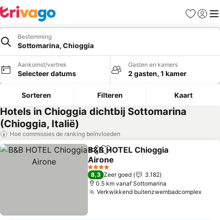
Favorieten
Aanmel
Me
Bestemming
Sottomarina, Chioggia
Aankomst/vertrek
Gasten en kamers
Selecteer datums
2 gasten, 1 kamer
Sorteren
Filteren
Kaart
Hotels in Chioggia dichtbij Sottomarina
(Chioggia, Italië)
Hoe commissies de ranking beïnvloeden
B&B HOTEL Chioggia
Delen
Toevoegen aan favorieten
Airone
4 Sterren
8,3
Zeer goed
3.182
0.5 km vanaf Sottomarina
Verkwikkend buitenzwembadcomplex