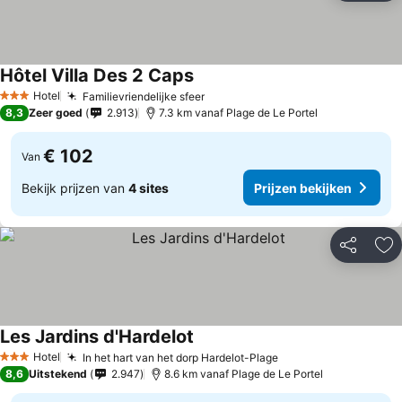
Hôtel Villa Des 2 Caps
Hotel
Familievriendelijke sfeer
3 Sterren
8,3
Zeer goed
2.913
7.3 km vanaf Plage de Le Portel
€ 102
Van
Bekijk prijzen van
4 sites
Prijzen bekijken
Delen
To
Les Jardins d'Hardelot
Hotel
In het hart van het dorp Hardelot-Plage
3 Sterren
8,6
Uitstekend
2.947
8.6 km vanaf Plage de Le Portel