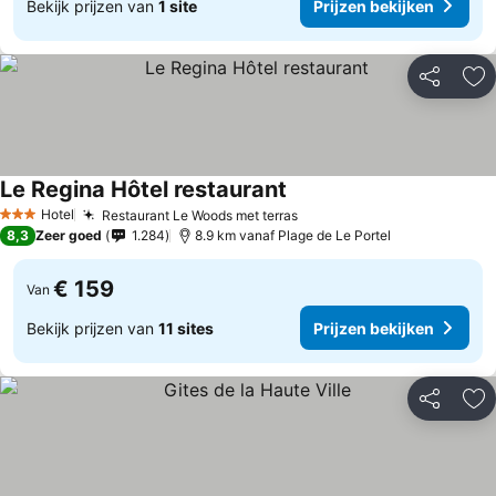
Bekijk prijzen van
1 site
Prijzen bekijken
Delen
To
Le Regina Hôtel restaurant
Hotel
Restaurant Le Woods met terras
3 Sterren
8,3
Zeer goed
1.284
8.9 km vanaf Plage de Le Portel
€ 159
Van
Bekijk prijzen van
11 sites
Prijzen bekijken
Delen
To