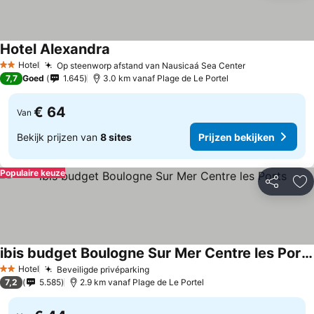
Hotel Alexandra
Hotel
Op steenworp afstand van Nausicaá Sea Center
2 Sterren
7,7
Goed
1.645
3.0 km vanaf Plage de Le Portel
€ 64
Van
Bekijk prijzen van
8 sites
Prijzen bekijken
Populaire keuze
Delen
To
ibis budget Boulogne Sur Mer Centre les Ports
Hotel
Beveiligde privéparking
2 Sterren
7,2
5.585
2.9 km vanaf Plage de Le Portel