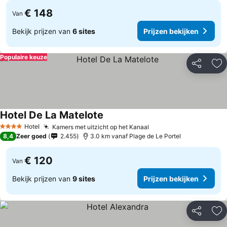
€ 148
Van
Bekijk prijzen van
6 sites
Prijzen bekijken
Populaire keuze
Delen
To
Hotel De La Matelote
Hotel
Kamers met uitzicht op het Kanaal
4 Sterren
8,4
Zeer goed
2.455
3.0 km vanaf Plage de Le Portel
€ 120
Van
Bekijk prijzen van
9 sites
Prijzen bekijken
Delen
To