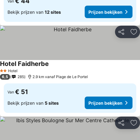
€ 44
Van
Bekijk prijzen van
12 sites
Prijzen bekijken
Delen
To
Hotel Faidherbe
Hotel
2 Sterren
6,5
285
2.9 km vanaf Plage de Le Portel
€ 51
Van
Bekijk prijzen van
5 sites
Prijzen bekijken
Delen
To