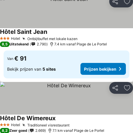
Delen
To
Hôtel Saint Jean
Hotel
Ontbijtbuffet met lokale kazen
3 Sterren
8,5
Uitstekend
2.790
7.4 km vanaf Plage de Le Portel
€ 91
Van
Bekijk prijzen van
5 sites
Prijzen bekijken
Delen
To
Hôtel De Wimereux
Hotel
Traditioneel visrestaurant
3 Sterren
8,2
Zeer goed
2.669
7.1 km vanaf Plage de Le Portel