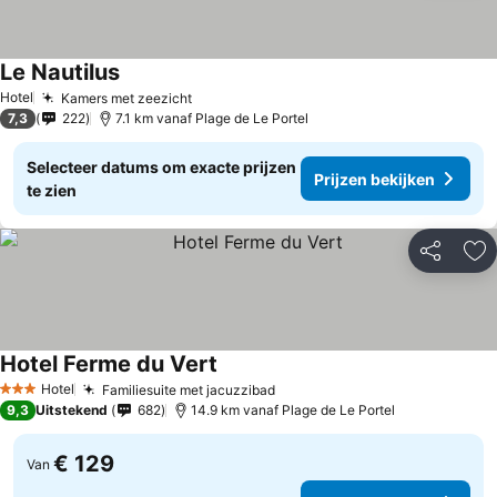
Le Nautilus
Hotel
Kamers met zeezicht
7,3
222
7.1 km vanaf Plage de Le Portel
Selecteer datums om exacte prijzen
Prijzen bekijken
te zien
Delen
To
Hotel Ferme du Vert
Hotel
Familiesuite met jacuzzibad
3 Sterren
9,3
Uitstekend
682
14.9 km vanaf Plage de Le Portel
€ 129
Van