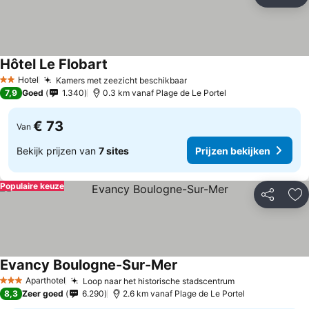
Delen
To
Hôtel Le Flobart
Hotel
Kamers met zeezicht beschikbaar
2 Sterren
7,9
Goed
1.340
0.3 km vanaf Plage de Le Portel
€ 73
Van
Bekijk prijzen van
7 sites
Prijzen bekijken
Populaire keuze
Delen
To
Evancy Boulogne-Sur-Mer
Aparthotel
Loop naar het historische stadscentrum
3 Sterren
8,3
Zeer goed
6.290
2.6 km vanaf Plage de Le Portel