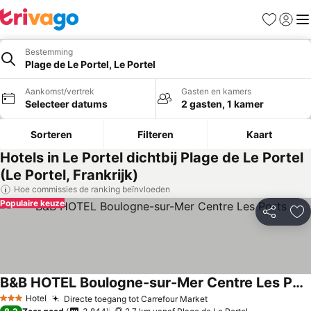
Favorieten
Aanmel
Me
Bestemming
Plage de Le Portel, Le Portel
Aankomst/vertrek
Gasten en kamers
Selecteer datums
2 gasten, 1 kamer
Sorteren
Filteren
Kaart
Hotels in Le Portel dichtbij Plage de Le Portel
(Le Portel, Frankrijk)
Hoe commissies de ranking beïnvloeden
Populaire keuze
Delen
To
B&B HOTEL Boulogne-sur-Mer Centre Les Ports
Hotel
Directe toegang tot Carrefour Market
3 Sterren