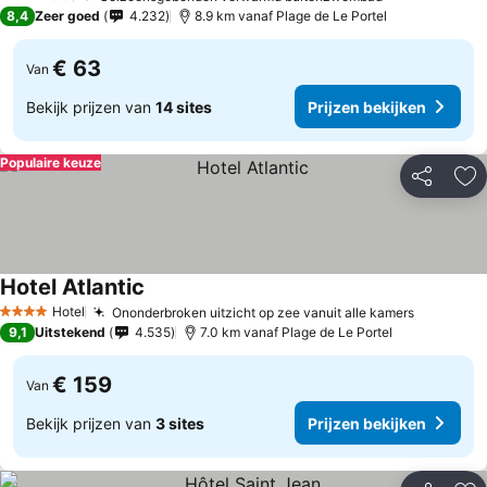
3 Sterren
8,4
Zeer goed
4.232
8.9 km vanaf Plage de Le Portel
€ 63
Van
Bekijk prijzen van
14 sites
Prijzen bekijken
Populaire keuze
Delen
To
Hotel Atlantic
Hotel
Ononderbroken uitzicht op zee vanuit alle kamers
4 Sterren
9,1
Uitstekend
4.535
7.0 km vanaf Plage de Le Portel
€ 159
Van
Bekijk prijzen van
3 sites
Prijzen bekijken