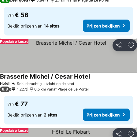
8,2
Zeer goed
3.844
2.7 km vanaf Plage de Le Portel
€ 56
Van
Bekijk prijzen van
14 sites
Prijzen bekijken
Populaire keuze
Delen
To
Brasserie Michel / Cesar Hotel
Hotel
Schilderachtig uitzicht op de stad
6,8
1.227
0.5 km vanaf Plage de Le Portel
€ 77
Van
Bekijk prijzen van
2 sites
Prijzen bekijken
Populaire keuze