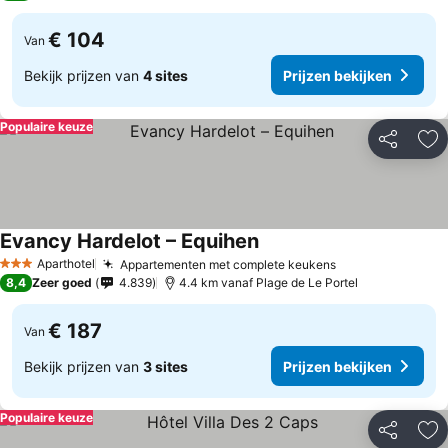
€ 104
Van
Bekijk prijzen van
4 sites
Prijzen bekijken
Populaire keuze
Delen
To
Evancy Hardelot – Equihen
Aparthotel
Appartementen met complete keukens
3 Sterren
8,4
Zeer goed
4.839
4.4 km vanaf Plage de Le Portel
€ 187
Van
Bekijk prijzen van
3 sites
Prijzen bekijken
Populaire keuze
Delen
To