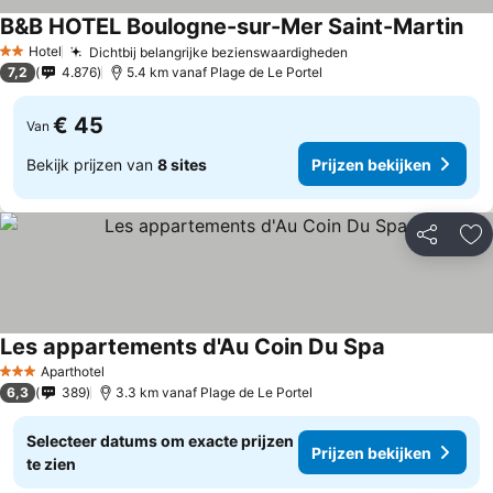
B&B HOTEL Boulogne-sur-Mer Saint-Martin
Hotel
Dichtbij belangrijke bezienswaardigheden
2 Sterren
7,2
4.876
5.4 km vanaf Plage de Le Portel
€ 45
Van
Bekijk prijzen van
8 sites
Prijzen bekijken
Delen
To
Les appartements d'Au Coin Du Spa
Aparthotel
3 Sterren
6,3
389
3.3 km vanaf Plage de Le Portel
Selecteer datums om exacte prijzen
Prijzen bekijken
te zien