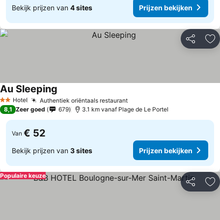
Bekijk prijzen van
4 sites
Prijzen bekijken
Delen
To
Au Sleeping
Hotel
Authentiek oriëntaals restaurant
2 Sterren
8,1
Zeer goed
679
3.1 km vanaf Plage de Le Portel
€ 52
Van
Bekijk prijzen van
3 sites
Prijzen bekijken
Populaire keuze
Delen
To