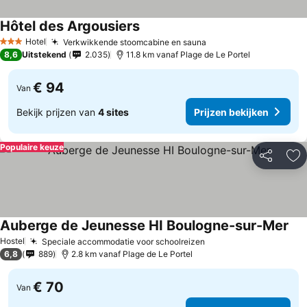
Hôtel des Argousiers
Hotel
Verkwikkende stoomcabine en sauna
3 Sterren
8,6
Uitstekend
2.035
11.8 km vanaf Plage de Le Portel
€ 94
Van
Bekijk prijzen van
4 sites
Prijzen bekijken
Populaire keuze
Delen
To
Auberge de Jeunesse HI Boulogne-sur-Mer
Hostel
Speciale accommodatie voor schoolreizen
6,8
889
2.8 km vanaf Plage de Le Portel
€ 70
Van