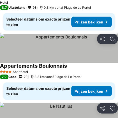
Hotel
8,7
Uitstekend
93
0.3 km vanaf Plage de Le Portel
Selecteer datums om exacte prijzen
Prijzen bekijken
te zien
Delen
To
Appartements Boulonnais
Aparthotel
4 Sterren
7,9
Goed
79
3.8 km vanaf Plage de Le Portel
Selecteer datums om exacte prijzen
Prijzen bekijken
te zien
Delen
To