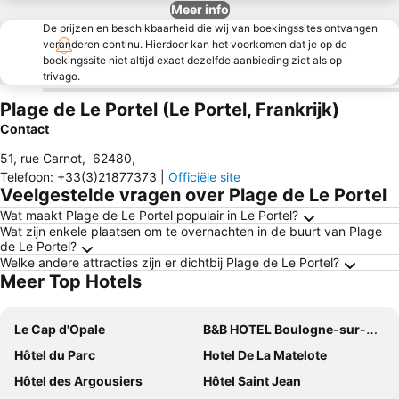
Meer info
De prijzen en beschikbaarheid die wij van boekingssites ontvangen
veranderen continu. Hierdoor kan het voorkomen dat je op de
boekingssite niet altijd exact dezelfde aanbieding ziet als op
trivago.
Plage de Le Portel (Le Portel, Frankrijk)
Contact
51, rue Carnot
,
62480
,
Telefoon
:
+33(3)21877373
|
Officiële site
Veelgestelde vragen over Plage de Le Portel
Wat maakt Plage de Le Portel populair in Le Portel?
Wat zijn enkele plaatsen om te overnachten in de buurt van Plage
de Le Portel?
Welke andere attracties zijn er dichtbij Plage de Le Portel?
Meer Top Hotels
Le Cap d'Opale
B&B HOTEL Boulogne-sur-Mer Centre Les Ports
Hôtel du Parc
Hotel De La Matelote
Hôtel des Argousiers
Hôtel Saint Jean