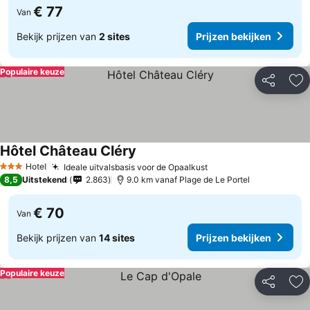
€ 77
Van
Bekijk prijzen van
2 sites
Prijzen bekijken
Populaire keuze
Delen
To
Hôtel Château Cléry
Hotel
Ideale uitvalsbasis voor de Opaalkust
3 Sterren
8,5
Uitstekend
2.863
9.0 km vanaf Plage de Le Portel
€ 70
Van
Bekijk prijzen van
14 sites
Prijzen bekijken
Populaire keuze
Delen
To