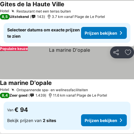
Gites de la Haute Ville
Hotel
Restaurant met een terras buiten
8,5
Uitstekend
143
3.7 km vanaf Plage de Le Portel
Selecteer datums om exacte prijzen
Prijzen bekijken
te zien
Populaire keuze
Delen
To
La marine D'opale
Hotel
Ontspannende spa- en wellnessfaciliteiten
8,4
Zeer goed
1.439
11.6 km vanaf Plage de Le Portel
€ 94
Van
Bekijk prijzen van
2 sites
Prijzen bekijken