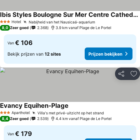
Ibis Styles Boulogne Sur Mer Centre Cathedrale
Hotel
Nabijheid van het Nausicaá-aquarium
3 Sterren
8,0
Zeer goed
2.368
3.9 km vanaf Plage de Le Portel
€ 106
Van
Bekijk prijzen van
12 sites
Prijzen bekijken
Delen
To
Evancy Equihen-Plage
Aparthotel
Villa's met privé-uitzicht op het strand
3 Sterren
8,4
Zeer goed
2.539
4.4 km vanaf Plage de Le Portel
€ 179
Van