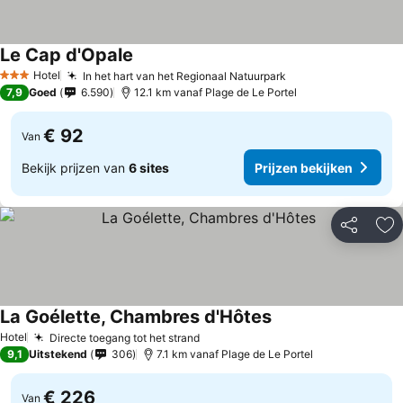
Le Cap d'Opale
Hotel
In het hart van het Regionaal Natuurpark
3 Sterren
7,9
Goed
6.590
12.1 km vanaf Plage de Le Portel
€ 92
Van
Bekijk prijzen van
6 sites
Prijzen bekijken
Delen
To
La Goélette, Chambres d'Hôtes
Hotel
Directe toegang tot het strand
9,1
Uitstekend
306
7.1 km vanaf Plage de Le Portel
€ 226
Van