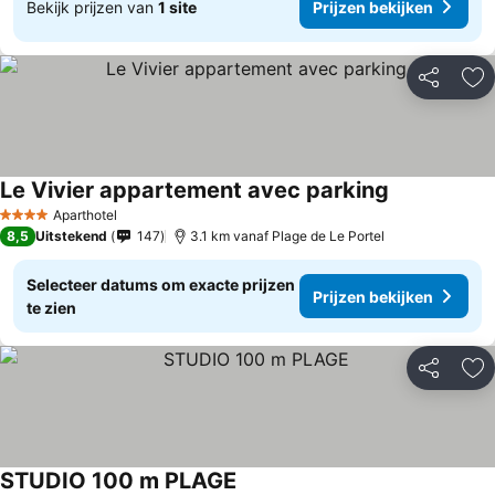
Bekijk prijzen van
1 site
Prijzen bekijken
Delen
To
Le Vivier appartement avec parking
Aparthotel
4 Sterren
8,5
Uitstekend
147
3.1 km vanaf Plage de Le Portel
Selecteer datums om exacte prijzen
Prijzen bekijken
te zien
Delen
To
STUDIO 100 m PLAGE