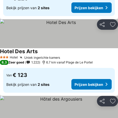
Bekijk prijzen van
2 sites
Prijzen bekijken
Delen
To
Hotel Des Arts
Hotel
Uniek ingerichte kamers
3 Sterren
8,3
Zeer goed
1.222
6.7 km vanaf Plage de Le Portel
€ 123
Van
Bekijk prijzen van
2 sites
Prijzen bekijken
Delen
To