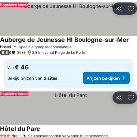
Populaire keuze
Delen
To
Auberge de Jeunesse HI Boulogne-sur-Mer
Hostel
Speciale groepsaccommodatie
6,8
863
2.8 km vanaf Plage de Le Portel
€ 46
Van
Bekijk prijzen van
2 sites
Prijzen bekijken
Populaire keuze
Delen
To
Hôtel du Parc
Hotel
Seizoensgebonden verwarmd buitenzwembad