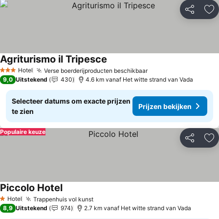
Delen
To
Agriturismo il Tripesce
Hotel
Verse boerderijproducten beschikbaar
3 Sterren
9,0
Uitstekend
430
4.6 km vanaf Het witte strand van Vada
Selecteer datums om exacte prijzen
Prijzen bekijken
te zien
Populaire keuze
Delen
To
Piccolo Hotel
Hotel
Trappenhuis vol kunst
1 Sterren
8,9
Uitstekend
974
2.7 km vanaf Het witte strand van Vada