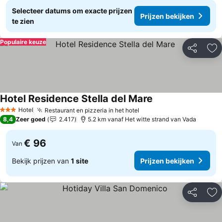
Selecteer datums om exacte prijzen
Prijzen bekijken
te zien
Populaire keuze
Delen
To
Hotel Residence Stella del Mare
Hotel
Restaurant en pizzeria in het hotel
3 Sterren
8,4
Zeer goed
2.417
5.2 km vanaf Het witte strand van Vada
€ 96
Van
Bekijk prijzen van
1 site
Prijzen bekijken
Delen
To