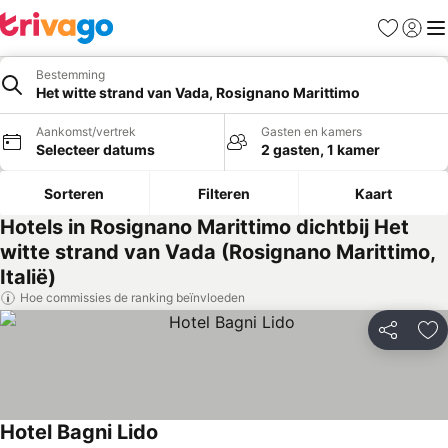
Favorieten
Aanmel
Me
Bestemming
Het witte strand van Vada, Rosignano Marittimo
Aankomst/vertrek
Gasten en kamers
Selecteer datums
2 gasten, 1 kamer
Sorteren
Filteren
Kaart
Hotels in Rosignano Marittimo dichtbij Het
witte strand van Vada (Rosignano Marittimo,
Italië)
Hoe commissies de ranking beïnvloeden
Delen
To
Hotel Bagni Lido