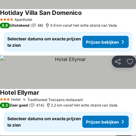
Hotiday Villa San Domenico
Aparthotel
4 Sterren
8,9
Uitstekend
68
4.9 km vanaf Het witte strand van Vada
Selecteer datums om exacte prijzen
Prijzen bekijken
te zien
Delen
To
Hotel Ellymar
Hotel
Traditioneel Toscaans restaurant
3 Sterren
8,3
Zeer goed
414
2.2 km vanaf Het witte strand van Vada
Selecteer datums om exacte prijzen
Prijzen bekijken
te zien