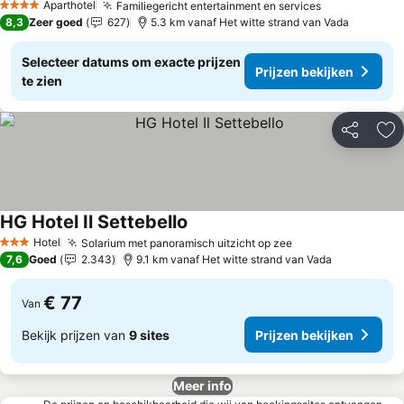
Aparthotel
Familiegericht entertainment en services
4 Sterren
8,3
Zeer goed
627
5.3 km vanaf Het witte strand van Vada
Selecteer datums om exacte prijzen
Prijzen bekijken
te zien
Delen
To
HG Hotel Il Settebello
Hotel
Solarium met panoramisch uitzicht op zee
3 Sterren
7,6
Goed
2.343
9.1 km vanaf Het witte strand van Vada
€ 77
Van
Bekijk prijzen van
9 sites
Prijzen bekijken
Meer info