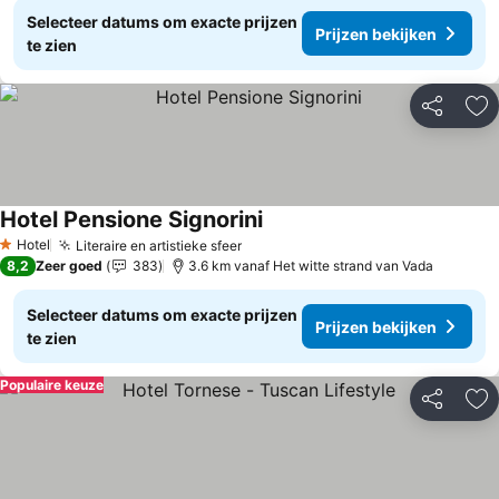
Selecteer datums om exacte prijzen
Prijzen bekijken
te zien
Delen
To
Hotel Pensione Signorini
Hotel
Literaire en artistieke sfeer
1 Sterren
8,2
Zeer goed
383
3.6 km vanaf Het witte strand van Vada
Selecteer datums om exacte prijzen
Prijzen bekijken
te zien
Populaire keuze
Delen
To