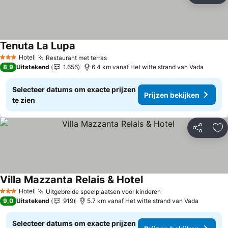
Tenuta La Lupa
Hotel
Restaurant met terras
3 Sterren
8,9
Uitstekend
1.656
6.4 km vanaf Het witte strand van Vada
Selecteer datums om exacte prijzen
Prijzen bekijken
te zien
Delen
To
Villa Mazzanta Relais & Hotel
Hotel
Uitgebreide speelplaatsen voor kinderen
3 Sterren
9,0
Uitstekend
919
5.7 km vanaf Het witte strand van Vada
Selecteer datums om exacte prijzen