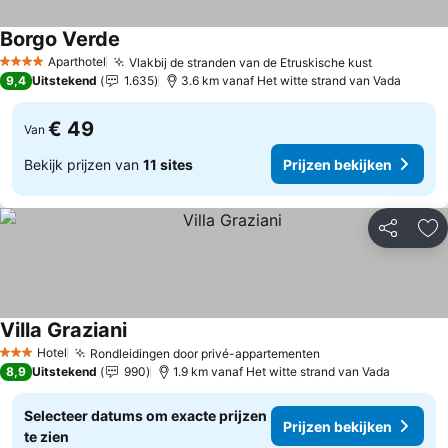
Borgo Verde
Aparthotel
Vlakbij de stranden van de Etruskische kust
4 Sterren
9,4
Uitstekend
1.635
3.6 km vanaf Het witte strand van Vada
€ 49
Van
Bekijk prijzen van
11 sites
Prijzen bekijken
Delen
To
Villa Graziani
Hotel
Rondleidingen door privé-appartementen
3 Sterren
8,9
Uitstekend
990
1.9 km vanaf Het witte strand van Vada
Selecteer datums om exacte prijzen
Prijzen bekijken
te zien