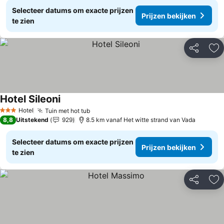
Selecteer datums om exacte prijzen
Prijzen bekijken
te zien
Delen
To
Hotel Sileoni
Hotel
Tuin met hot tub
3 Sterren
8,8
Uitstekend
929
8.5 km vanaf Het witte strand van Vada
Selecteer datums om exacte prijzen
Prijzen bekijken
te zien
Delen
To