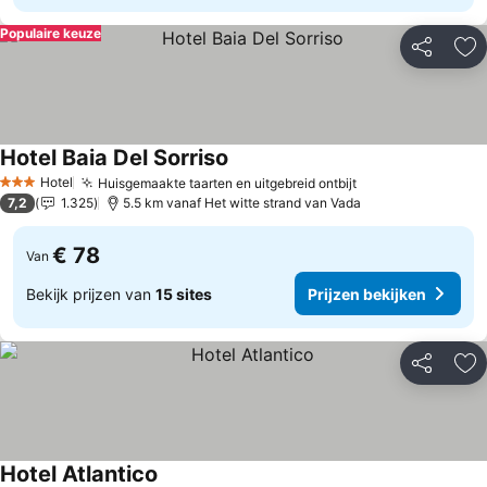
Populaire keuze
Delen
To
Hotel Baia Del Sorriso
Hotel
Huisgemaakte taarten en uitgebreid ontbijt
3 Sterren
7,2
1.325
5.5 km vanaf Het witte strand van Vada
€ 78
Van
Bekijk prijzen van
15 sites
Prijzen bekijken
Delen
To
Hotel Atlantico