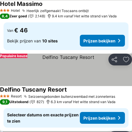
Hotel Massimo
Hotel
Heerlijk zelfgemaakt Toscaans ontbijt
3 Sterren
8,4
Zeer goed
2.148
9.4 km vanaf Het witte strand van Vada
€ 46
Van
Bekijk prijzen van
10 sites
Prijzen bekijken
Populaire keuze
Delen
To
Delfino Tuscany Resort
Resort
Seizoensgebonden buitenzwembad met zonneterras
3 Sterren
9,1
Uitstekend
827
6.3 km vanaf Het witte strand van Vada
Selecteer datums om exacte prijzen
Prijzen bekijken
te zien