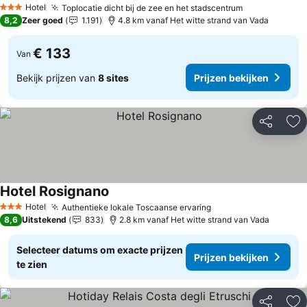
Hotel
Toplocatie dicht bij de zee en het stadscentrum
3 Sterren
8,2
Zeer goed
1.191
4.8 km vanaf Het witte strand van Vada
€ 133
Van
Bekijk prijzen van
8 sites
Prijzen bekijken
Delen
To
Hotel Rosignano
Hotel
Authentieke lokale Toscaanse ervaring
3 Sterren
8,6
Uitstekend
833
2.8 km vanaf Het witte strand van Vada
Selecteer datums om exacte prijzen
Prijzen bekijken
te zien