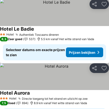
Delen
To
Hotel Le Badie
Hotel
Authentiek Toscaans dineren
2 Sterren
8,3
Zeer goed
537
5.5 km vanaf Het witte strand van Vada
Selecteer datums om exacte prijzen
Prijzen bekijken
te zien
Delen
To
Hotel Aurora
Hotel
Directe toegang tot het strand en uitzicht op zee
3 Sterren
7,5
Goed
694
8.9 km vanaf Het witte strand van Vada