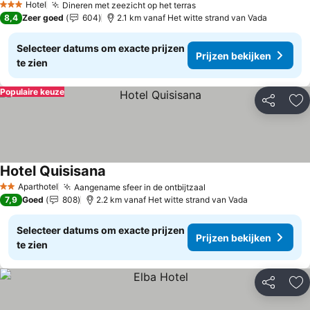
Hotel
Dineren met zeezicht op het terras
3 Sterren
8,4
Zeer goed
604
2.1 km vanaf Het witte strand van Vada
Selecteer datums om exacte prijzen
Prijzen bekijken
te zien
Populaire keuze
Delen
To
Hotel Quisisana
Aparthotel
Aangename sfeer in de ontbijtzaal
2 Sterren
7,9
Goed
808
2.2 km vanaf Het witte strand van Vada
Selecteer datums om exacte prijzen
Prijzen bekijken
te zien
Delen
To