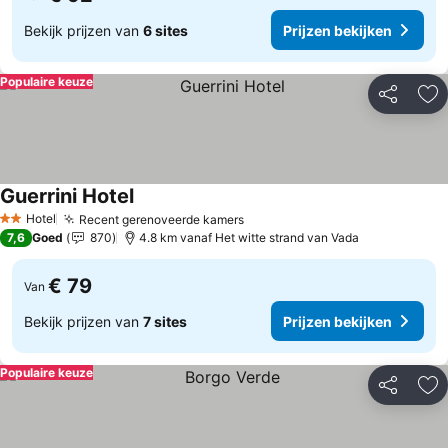
Bekijk prijzen van
6 sites
Prijzen bekijken
Populaire keuze
Delen
To
Guerrini Hotel
Hotel
Recent gerenoveerde kamers
2 Sterren
7,6
Goed
870
4.8 km vanaf Het witte strand van Vada
€ 79
Van
Bekijk prijzen van
7 sites
Prijzen bekijken
Populaire keuze
Delen
To