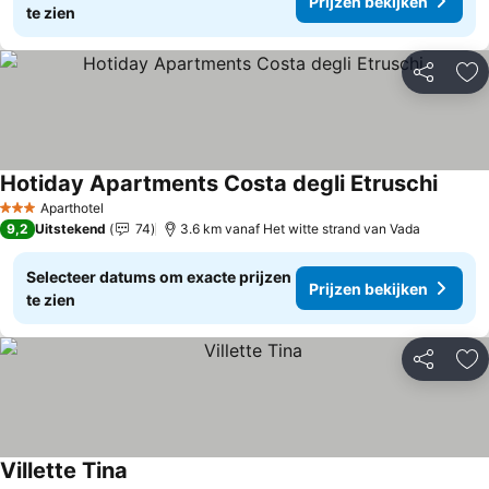
Prijzen bekijken
te zien
Delen
To
Hotiday Apartments Costa degli Etruschi
Aparthotel
3 Sterren
9,2
Uitstekend
74
3.6 km vanaf Het witte strand van Vada
Selecteer datums om exacte prijzen
Prijzen bekijken
te zien
Delen
To
Villette Tina