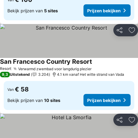
Bekijk prijzen van
5 sites
Prijzen bekijken
Delen
To
San Francesco Country Resort
Resort
Verwarmd zwembad voor langdurig plezier
9,3
Uitstekend
3.204
4.1 km vanaf Het witte strand van Vada
€ 58
Van
Bekijk prijzen van
10 sites
Prijzen bekijken
Delen
To