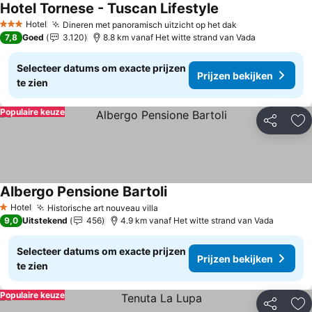
Hotel Tornese - Tuscan Lifestyle
Hotel
Dineren met panoramisch uitzicht op het dak
3 Sterren
7,8
Goed
3.120
8.8 km vanaf Het witte strand van Vada
Selecteer datums om exacte prijzen
Prijzen bekijken
te zien
Populaire keuze
Delen
To
Albergo Pensione Bartoli
Hotel
Historische art nouveau villa
1 Sterren
9,0
Uitstekend
456
4.9 km vanaf Het witte strand van Vada
Selecteer datums om exacte prijzen
Prijzen bekijken
te zien
Populaire keuze
Delen
To