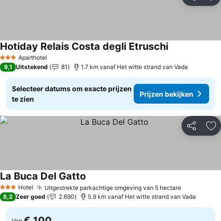
Delen
To
Hotiday Relais Costa degli Etruschi
Aparthotel
3 Sterren
9,1
Uitstekend
81
1.7 km vanaf Het witte strand van Vada
Selecteer datums om exacte prijzen
Prijzen bekijken
te zien
Delen
To
La Buca Del Gatto
Hotel
Uitgestrekte parkachtige omgeving van 5 hectare
3 Sterren
8,2
Zeer goed
2.690
5.9 km vanaf Het witte strand van Vada
€ 100
Van