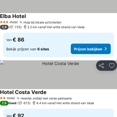
Elba Hotel
Hotel
Hulp bij lokale activiteiten
3 Sterren
7,4
735
2.2 km vanaf Het witte strand van Vada
€ 86
Van
Bekijk prijzen van
6 sites
Prijzen bekijken
Delen
To
Hotel Costa Verde
Hotel
Heerlijk ontbijt met verse patisserie
2 Sterren
7,5
Goed
673
4.4 km vanaf Het witte strand van Vada
€ 92
Van