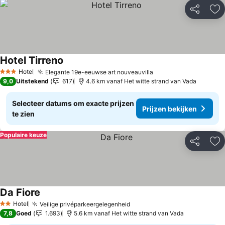
Delen
To
Hotel Tirreno
Hotel
Elegante 19e-eeuwse art nouveauvilla
3 Sterren
9,0
Uitstekend
617
4.6 km vanaf Het witte strand van Vada
Selecteer datums om exacte prijzen
Prijzen bekijken
te zien
Populaire keuze
Delen
To
Da Fiore
Hotel
Veilige privéparkeergelegenheid
2 Sterren
7,8
Goed
1.693
5.6 km vanaf Het witte strand van Vada