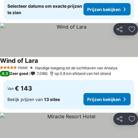
Selecteer datums om exacte prijzen
Prijzen bekijken
te zien
Delen
To
Wind of Lara
Hotel
Handige toegang tot de luchthaven van Antalya
5 Sterren
8,3
Zeer goed
7.096
op 0.8 km afstand van het strand
€ 143
Van
Bekijk prijzen van
13 sites
Prijzen bekijken
Delen
To