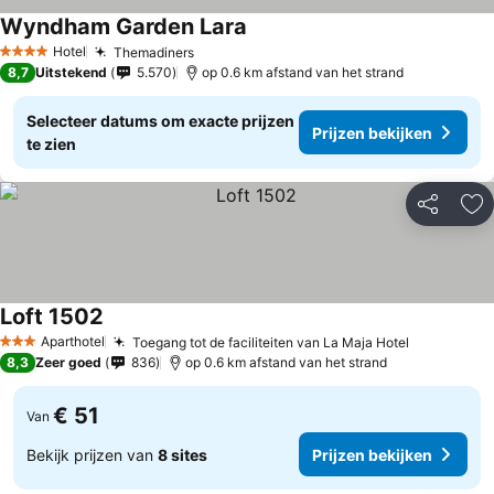
Wyndham Garden Lara
Hotel
Themadiners
4 Sterren
8,7
Uitstekend
5.570
op 0.6 km afstand van het strand
Selecteer datums om exacte prijzen
Prijzen bekijken
te zien
Delen
To
Loft 1502
Aparthotel
Toegang tot de faciliteiten van La Maja Hotel
3 Sterren
8,3
Zeer goed
836
op 0.6 km afstand van het strand
€ 51
Van
Bekijk prijzen van
8 sites
Prijzen bekijken