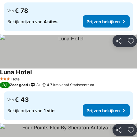
€ 78
Van
Bekijk prijzen van
4 sites
Prijzen bekijken
Delen
To
Luna Hotel
Hotel
3 Sterren
8,1
Zeer goed
8
4.7 km vanaf Stadscentrum
€ 43
Van
Bekijk prijzen van
1 site
Prijzen bekijken
Delen
To