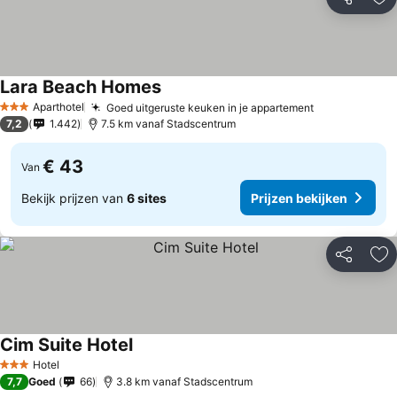
Delen
To
Lara Beach Homes
Aparthotel
Goed uitgeruste keuken in je appartement
3 Sterren
7,2
1.442
7.5 km vanaf Stadscentrum
€ 43
Van
Bekijk prijzen van
6 sites
Prijzen bekijken
Delen
To
Cim Suite Hotel
Hotel
3 Sterren
7,7
Goed
66
3.8 km vanaf Stadscentrum