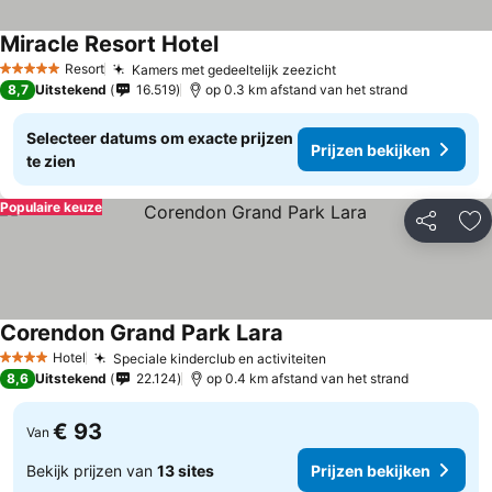
Miracle Resort Hotel
Resort
Kamers met gedeeltelijk zeezicht
5 Sterren
8,7
Uitstekend
16.519
op 0.3 km afstand van het strand
Selecteer datums om exacte prijzen
Prijzen bekijken
te zien
Populaire keuze
Delen
To
Corendon Grand Park Lara
Hotel
Speciale kinderclub en activiteiten
4 Sterren
8,6
Uitstekend
22.124
op 0.4 km afstand van het strand
€ 93
Van
Bekijk prijzen van
13 sites
Prijzen bekijken