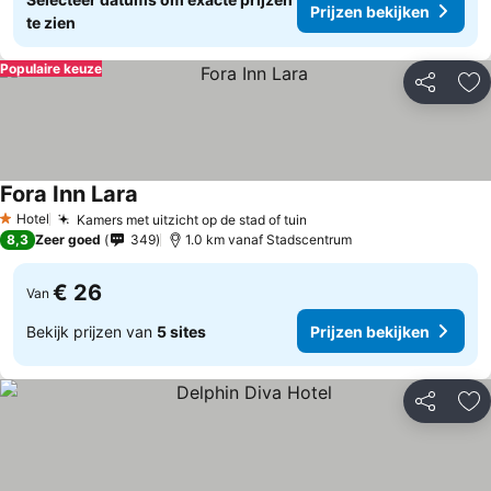
Prijzen bekijken
te zien
Populaire keuze
Delen
To
Fora Inn Lara
Hotel
Kamers met uitzicht op de stad of tuin
1 Sterren
8,3
Zeer goed
349
1.0 km vanaf Stadscentrum
€ 26
Van
Bekijk prijzen van
5 sites
Prijzen bekijken
Delen
To