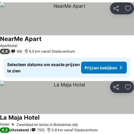
Delen
To
NearMe Apart
Aparthotel
6,6
69
8.5 km vanaf Stadscentrum
Selecteer datums om exacte prijzen
Prijzen bekijken
te zien
Delen
To
La Maja Hotel
Hotel
Zwembad en terras in Boheemse stijl
9,2
Uitstekend
755
0.8 km vanaf Stadscentrum