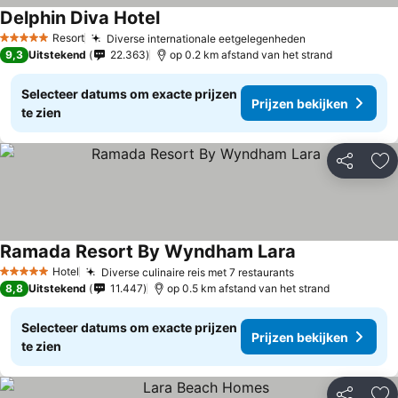
Delphin Diva Hotel
Resort
Diverse internationale eetgelegenheden
5 Sterren
9,3
Uitstekend
22.363
op 0.2 km afstand van het strand
Selecteer datums om exacte prijzen
Prijzen bekijken
te zien
Delen
To
Ramada Resort By Wyndham Lara
Hotel
Diverse culinaire reis met 7 restaurants
5 Sterren
8,8
Uitstekend
11.447
op 0.5 km afstand van het strand
Selecteer datums om exacte prijzen
Prijzen bekijken
te zien