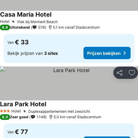
Casa Maria Hotel
Hotel
Vlak bij Mermerli Beach
8,6
Uitstekend
576
5.1 km vanaf Stadscentrum
€ 33
Van
Bekijk prijzen van
3 sites
Prijzen bekijken
Delen
To
Lara Park Hotel
Hotel
Duplexappartementen met zeezicht
3 Sterren
8,0
Zeer goed
1.148
5.0 km vanaf Stadscentrum
€ 77
Van