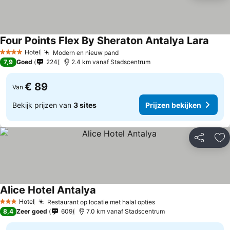
Four Points Flex By Sheraton Antalya Lara
Hotel
Modern en nieuw pand
4 Sterren
7,9
Goed
224
2.4 km vanaf Stadscentrum
€ 89
Van
Bekijk prijzen van
3 sites
Prijzen bekijken
Delen
To
Alice Hotel Antalya
Hotel
Restaurant op locatie met halal opties
3 Sterren
8,4
Zeer goed
609
7.0 km vanaf Stadscentrum