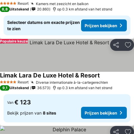
Resort
Kamers met zeezicht en balkon
5 Sterren
8,8
Uitstekend
20.860
op 0.3 km afstand van het strand
Selecteer datums om exacte prijzen
Prijzen bekijken
te zien
Populaire keuze
Delen
To
Limak Lara De Luxe Hotel & Resort
Resort
Diverse internationale à-la-cartegerechten
5 Sterren
9,1
Uitstekend
36.573
op 0.3 km afstand van het strand
€ 123
Van
Bekijk prijzen van
8 sites
Prijzen bekijken