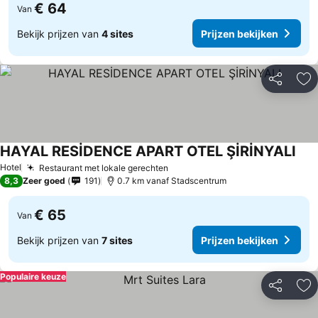
€ 64
Van
Bekijk prijzen van
4 sites
Prijzen bekijken
Delen
To
HAYAL RESİDENCE APART OTEL ŞİRİNYALI
Hotel
Restaurant met lokale gerechten
8,3
Zeer goed
191
0.7 km vanaf Stadscentrum
€ 65
Van
Bekijk prijzen van
7 sites
Prijzen bekijken
Populaire keuze
Delen
To