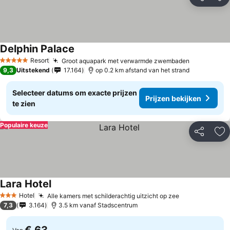
Delen
To
Delphin Palace
Resort
Groot aquapark met verwarmde zwembaden
5 Sterren
9,3
Uitstekend
17.164
op 0.2 km afstand van het strand
Selecteer datums om exacte prijzen
Prijzen bekijken
te zien
Populaire keuze
Delen
To
Lara Hotel
Hotel
Alle kamers met schilderachtig uitzicht op zee
3 Sterren
7,3
3.164
3.5 km vanaf Stadscentrum