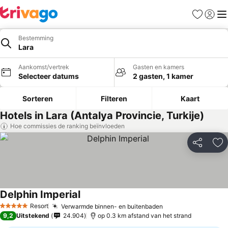
Favorieten
Aanmel
Me
Bestemming
Lara
Aankomst/vertrek
Gasten en kamers
Selecteer datums
2 gasten, 1 kamer
Sorteren
Filteren
Kaart
Hotels in Lara (Antalya Provincie, Turkije)
Hoe commissies de ranking beïnvloeden
Delen
To
Delphin Imperial
Resort
Verwarmde binnen- en buitenbaden
5 Sterren
9,2
Uitstekend
24.904
op 0.3 km afstand van het strand