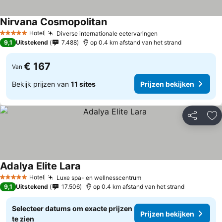
Nirvana Cosmopolitan
Hotel
Diverse internationale eetervaringen
5 Sterren
9,1
Uitstekend
7.488
op 0.4 km afstand van het strand
€ 167
Van
Bekijk prijzen van
11 sites
Prijzen bekijken
Delen
To
Adalya Elite Lara
Hotel
Luxe spa- en wellnesscentrum
5 Sterren
9,1
Uitstekend
17.506
op 0.4 km afstand van het strand
Selecteer datums om exacte prijzen
Prijzen bekijken
te zien