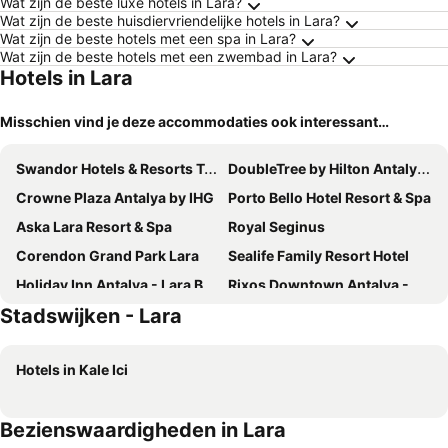
Wat zijn de beste luxe hotels in Lara?
Wat zijn de beste huisdiervriendelijke hotels in Lara?
Wat zijn de beste hotels met een spa in Lara?
Wat zijn de beste hotels met een zwembad in Lara?
Hotels in Lara
Misschien vind je deze accommodaties ook interessant…
Swandor Hotels & Resorts Topkapi Palace
DoubleTree by Hilton Antalya City Centre
Crowne Plaza Antalya by IHG
Porto Bello Hotel Resort & Spa
Aska Lara Resort & Spa
Royal Seginus
Corendon Grand Park Lara
Sealife Family Resort Hotel
Holiday Inn Antalya - Lara By Ihg
Rixos Downtown Antalya - The Land Of Legends Access
Stadswijken - Lara
Ramada Plaza Antalya
Lara Barut Collection - Ultra All Inclusive
The Marmara Antalya
Megasaray Westbeach Antalya
Hotels in Kale Ici
Cullinan Belek
Adalya Elite Lara
Akra Antalya
Sunis Hotel Su
Bezienswaardigheden in Lara
Royal Holiday Palace
Nirvana Cosmopolitan