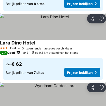
Bekijk prijzen van
8 sites
Prijzen bekijken
Delen
To
Lara Dinc Hotel
Hotel
Ontspannende massages beschikbaar
3 Sterren
7,7
Goed
1.843
op 0.5 km afstand van het strand
€ 62
Van
Bekijk prijzen van
7 sites
Prijzen bekijken
Delen
To