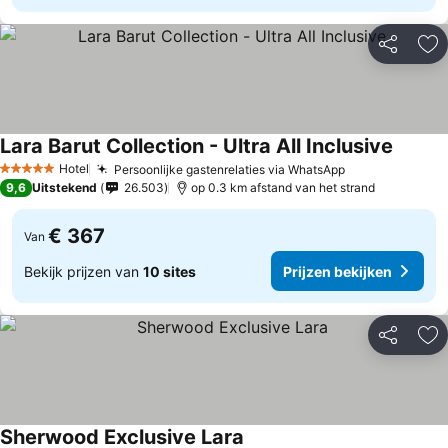
Delen
To
Lara Barut Collection - Ultra All Inclusive
Hotel
Persoonlijke gastenrelaties via WhatsApp
5 Sterren
9,6
Uitstekend
26.503
op 0.3 km afstand van het strand
€ 367
Van
Bekijk prijzen van
10 sites
Prijzen bekijken
Delen
To
Sherwood Exclusive Lara