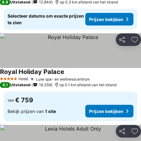
8,9
Uitstekend
12.844
op 0.3 km afstand van het strand
Selecteer datums om exacte prijzen
Prijzen bekijken
te zien
Delen
To
Royal Holiday Palace
Hotel
Luxe spa- en wellnesscentrum
5 Sterren
9,1
Uitstekend
16.359
op 0.1 km afstand van het strand
€ 759
Van
Bekijk prijzen van
1 site
Prijzen bekijken
Delen
To