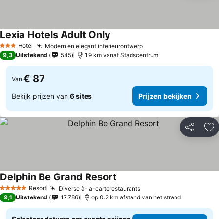
Lexia Hotels Adult Only
Hotel
Modern en elegant interieurontwerp
3 Sterren
9,3
Uitstekend
545
1.9 km vanaf Stadscentrum
€ 87
Van
Bekijk prijzen van
6 sites
Prijzen bekijken
Delen
To
Delphin Be Grand Resort
Resort
Diverse à-la-carterestaurants
5 Sterren
9,1
Uitstekend
17.786
op 0.2 km afstand van het strand
Selecteer datums om exacte prijzen