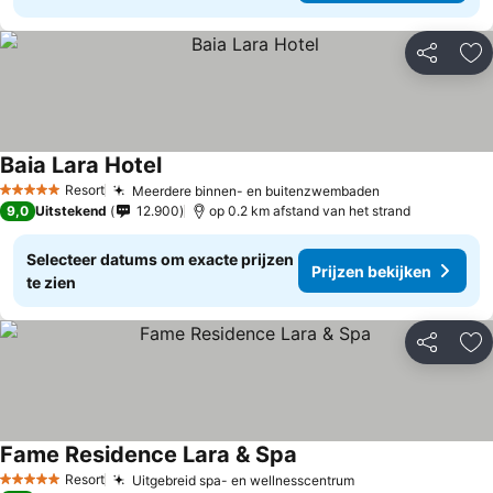
Delen
To
Baia Lara Hotel
Resort
Meerdere binnen- en buitenzwembaden
5 Sterren
9,0
Uitstekend
12.900
op 0.2 km afstand van het strand
Selecteer datums om exacte prijzen
Prijzen bekijken
te zien
Delen
To
Fame Residence Lara & Spa
Resort
Uitgebreid spa- en wellnesscentrum
5 Sterren