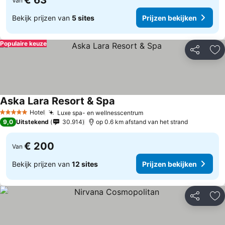
€ 63
Van
Bekijk prijzen van
5 sites
Prijzen bekijken
Populaire keuze
Delen
To
Aska Lara Resort & Spa
Hotel
Luxe spa- en wellnesscentrum
5 Sterren
9,0
Uitstekend
30.914
op 0.6 km afstand van het strand
€ 200
Van
Bekijk prijzen van
12 sites
Prijzen bekijken
Delen
To