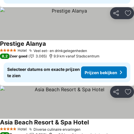
Delen
To
Prestige Alanya
Prijzen bekijken
Hotel
Veel eet- en drinkgelegenheden
Prijzen bekijken
5 Sterren
8,2
Zeer goed
3.065
9.9 km vanaf Stadscentrum
Selecteer datums om exacte prijzen
Prijzen bekijken
te zien
Delen
To
Asia Beach Resort & Spa Hotel
Prijzen bekijken
Hotel
Diverse culinaire ervaringen
Prijzen bekijken
5 Sterren