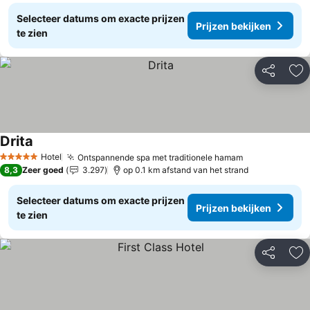
Selecteer datums om exacte prijzen
Prijzen bekijken
te zien
Delen
To
Drita
Prijzen bekijken
Hotel
Ontspannende spa met traditionele hamam
Prijzen bekij
5 Sterren
8,3
Zeer goed
3.297
op 0.1 km afstand van het strand
Selecteer datums om exacte prijzen
Prijzen bekijken
te zien
Delen
To