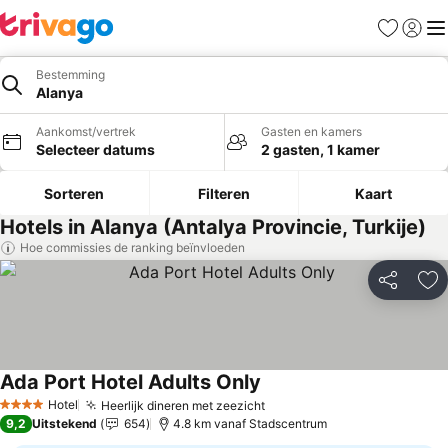
Favorieten
Aanmel
Me
Bestemming
Alanya
Aankomst/vertrek
Gasten en kamers
Selecteer datums
2 gasten, 1 kamer
Sorteren
Filteren
Kaart
Hotels in Alanya (Antalya Provincie, Turkije)
Hoe commissies de ranking beïnvloeden
Delen
To
Ada Port Hotel Adults Only
Prijzen bekijken
Hotel
Heerlijk dineren met zeezicht
Prijzen bekijken
4 Sterren
9,2
Uitstekend
654
4.8 km vanaf Stadscentrum