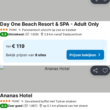
Delen
To
Day One Beach Resort & SPA - Adult Only
Prijze
Hotel
Panoramisch uitzicht op zee en kasteel
Prijzen bekijken
3 Sterren
8,8
Uitstekend
1.929
2.8 km vanaf Stadscentrum
€ 119
Van
Bekijk prijzen van
8 sites
Prijzen bekijken
Delen
To
Ananas Hotel
Prijzen bekijken
Hotel
Gevarieerd buffet met Turkse smaken
Prijzen bekijken
4 Sterren
8,0
Zeer goed
1.967
op 0.1 km afstand van het strand