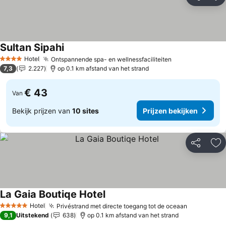
Delen
To
Sultan Sipahi
Prijzen bekijken
Hotel
Ontspannende spa- en wellnessfaciliteiten
Prijzen bekijk
4 Sterren
7,3
2.227
op 0.1 km afstand van het strand
€ 43
Van
Bekijk prijzen van
10 sites
Prijzen bekijken
Delen
To
La Gaia Boutiqe Hotel
Prijzen bekijken
Hotel
Privéstrand met directe toegang tot de oceaan
Prijzen be
5 Sterren
9,1
Uitstekend
638
op 0.1 km afstand van het strand