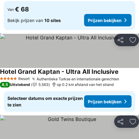
€ 68
Van
Bekijk prijzen van
10 sites
Prijzen bekijken
Delen
To
Hotel Grand Kaptan - Ultra All Inclusive
Prijzen b
Resort
Authentieke Turkse en internationale gerechten
Prijzen 
5 Sterren
8,5
Uitstekend
5.563
op 0.2 km afstand van het strand
Selecteer datums om exacte prijzen
Prijzen bekijken
te zien
Delen
To