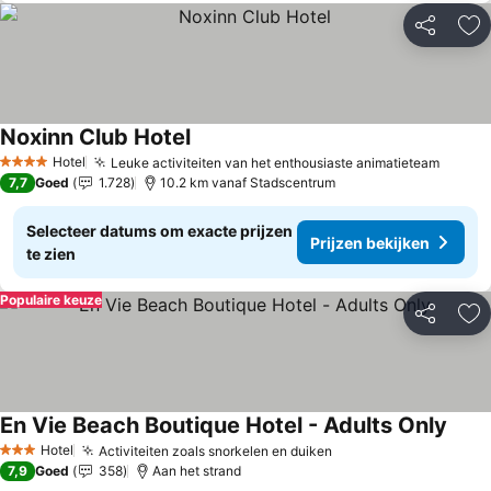
Delen
To
Noxinn Club Hotel
Prijzen bekijken
Hotel
Leuke activiteiten van het enthousiaste animatieteam
Prijze
4 Sterren
7,7
Goed
1.728
10.2 km vanaf Stadscentrum
Selecteer datums om exacte prijzen
Prijzen bekijken
te zien
Populaire keuze
Delen
To
En Vie Beach Boutique Hotel - Adults Only
Prijz
Hotel
Activiteiten zoals snorkelen en duiken
Prijzen bekijken
3 Sterren
7,9
Goed
358
Aan het strand