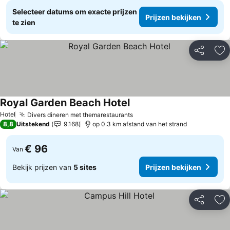
Selecteer datums om exacte prijzen
Prijzen bekijken
te zien
Delen
To
Royal Garden Beach Hotel
Prijzen bekijken
Hotel
Divers dineren met themarestaurants
Prijzen bekijken
8,8
Uitstekend
9.168
op 0.3 km afstand van het strand
€ 96
Van
Bekijk prijzen van
5 sites
Prijzen bekijken
Delen
To