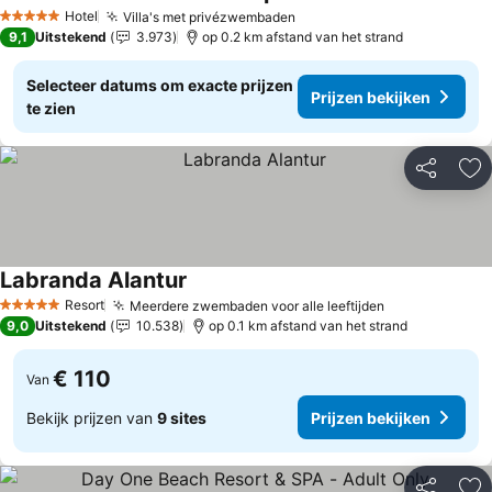
Prijzen bekijken
Hotel
Villa's met privézwembaden
Prijzen bekijken
5 Sterren
9,1
Uitstekend
3.973
op 0.2 km afstand van het strand
Selecteer datums om exacte prijzen
Prijzen bekijken
te zien
Delen
To
Labranda Alantur
Prijzen bekijken
Resort
Meerdere zwembaden voor alle leeftijden
Prijzen bekij
5 Sterren
9,0
Uitstekend
10.538
op 0.1 km afstand van het strand
€ 110
Van
Bekijk prijzen van
9 sites
Prijzen bekijken