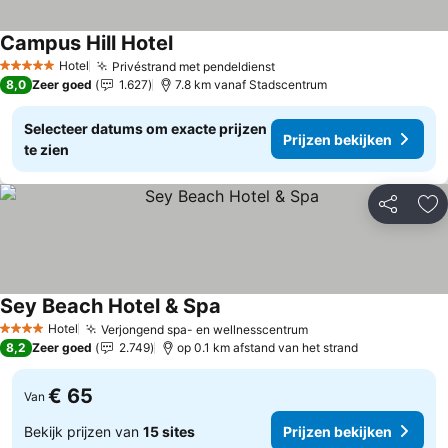
Campus Hill Hotel
Prijzen bekijken
Hotel
Privéstrand met pendeldienst
Prijzen bekijken
5 Sterren
8,0
Zeer goed
1.627
7.8 km vanaf Stadscentrum
Selecteer datums om exacte prijzen
Prijzen bekijken
te zien
Delen
To
Sey Beach Hotel & Spa
Prijzen bekijken
Hotel
Verjongend spa- en wellnesscentrum
Prijzen bekijken
4 Sterren
8,2
Zeer goed
2.749
op 0.1 km afstand van het strand
€ 65
Van
Bekijk prijzen van
15 sites
Prijzen bekijken