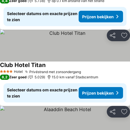
8,4
Zeer goed
5.738
op 0.1 km afstand van het strand
Selecteer datums om exacte prijzen
Prijzen bekijken
te zien
Delen
To
Club Hotel Titan
Prijzen bekijken
Hotel
Privéstrand met zonsondergang
Prijzen bekijken
4 Sterren
8,2
Zeer goed
5.029
15.0 km vanaf Stadscentrum
Selecteer datums om exacte prijzen
Prijzen bekijken
te zien
Delen
To