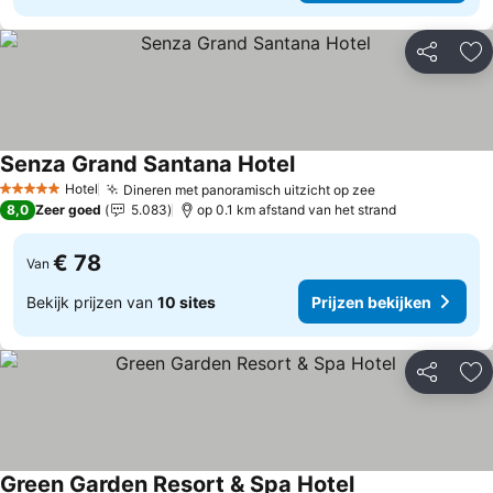
Delen
To
Senza Grand Santana Hotel
Prijzen bekijken
Hotel
Dineren met panoramisch uitzicht op zee
Prijzen bekijk
5 Sterren
8,0
Zeer goed
5.083
op 0.1 km afstand van het strand
€ 78
Van
Bekijk prijzen van
10 sites
Prijzen bekijken
Delen
To
Green Garden Resort & Spa Hotel