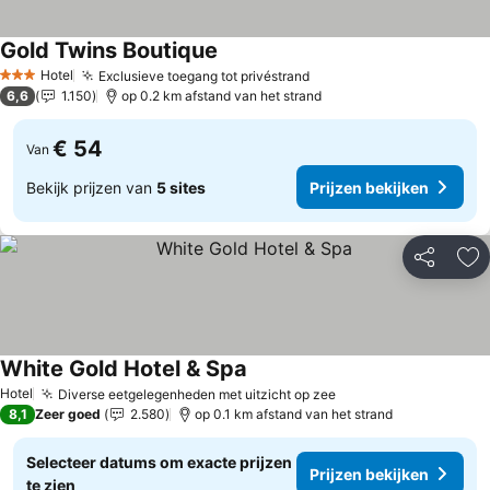
Gold Twins Boutique
Prijzen bekijken
Hotel
Exclusieve toegang tot privéstrand
Prijzen bekijken
3 Sterren
6,6
1.150
op 0.2 km afstand van het strand
€ 54
Van
Bekijk prijzen van
5 sites
Prijzen bekijken
Delen
To
White Gold Hotel & Spa
Prijzen bekijken
Hotel
Diverse eetgelegenheden met uitzicht op zee
Prijzen bekijken
8,1
Zeer goed
2.580
op 0.1 km afstand van het strand
Selecteer datums om exacte prijzen
Prijzen bekijken
te zien