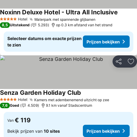
Noxinn Deluxe Hotel - Ultra All Inclusive
Prijzen 
Hotel
Waterpark met spannende glijbanen
Prijzen bekijken
5 Sterren
8,5
Uitstekend
5.293
op 0.3 km afstand van het strand
Selecteer datums om exacte prijzen
Prijzen bekijken
te zien
Delen
To
Senza Garden Holiday Club
Prijzen bekijken
Hotel
Kamers met adembenemend uitzicht op zee
Prijzen beki
5 Sterren
7,6
Goed
4.509
9.1 km vanaf Stadscentrum
€ 119
Van
Bekijk prijzen van
10 sites
Prijzen bekijken