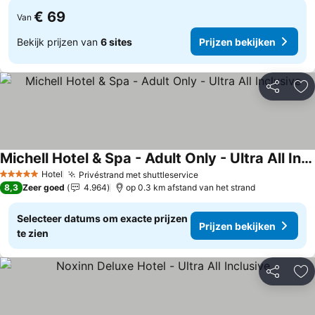
€ 69
Van
Bekijk prijzen van
6 sites
Prijzen bekijken
Delen
To
Michell Hotel & Spa - Adult Only - Ultra All Inclusive
Prijzen bekijken
Hotel
Privéstrand met shuttleservice
Prijzen bekijken
5 Sterren
8,3
Zeer goed
4.964
op 0.3 km afstand van het strand
Selecteer datums om exacte prijzen
Prijzen bekijken
te zien
Delen
To