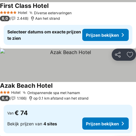
First Class Hotel
Prijzen bekijken
Hotel
Diverse eetervaringen
Prijzen bekijken
5 Sterren
6,0
2.448
Aan het strand
Selecteer datums om exacte prijzen
Prijzen bekijken
te zien
Delen
To
Azak Beach Hotel
Prijzen bekijken
Hotel
Ontspannende spa met hamam
Prijzen bekijken
3 Sterren
6,4
1.166
op 0.1 km afstand van het strand
€ 74
Van
Bekijk prijzen van
4 sites
Prijzen bekijken