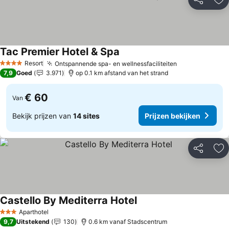
Delen
To
Tac Premier Hotel & Spa
Prijzen bekijken
Resort
Ontspannende spa- en wellnessfaciliteiten
Prijzen bekij
4 Sterren
7,9
Goed
3.971
op 0.1 km afstand van het strand
€ 60
Van
Bekijk prijzen van
14 sites
Prijzen bekijken
Delen
To
Castello By Mediterra Hotel
Prijzen bekijken
Aparthotel
3 Sterren
9,7
Uitstekend
130
0.6 km vanaf Stadscentrum