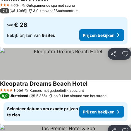
Prijzen bekijken
Hotel
Ontspannende spa met sauna
Prijzen bekijken
3 Sterren
7,1
1.066
3.0 km vanaf Stadscentrum
€ 26
Van
Bekijk prijzen van
9 sites
Prijzen bekijken
Delen
To
Kleopatra Dreams Beach Hotel
Prijzen bekijken
Hotel
Kamers met gedeeltelijk zeezicht
Prijzen bekijken
4 Sterren
8,9
Uitstekend
5.355
op 0.1 km afstand van het strand
Selecteer datums om exacte prijzen
Prijzen bekijken
te zien