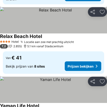
Delen
To
Relax Beach Hotel
Prijzen bekijken
Hotel
Locatie aan zee met prachtig uitzicht
Prijzen bekijken
4 Sterren
7,2
2.855
5.1 km vanaf Stadscentrum
€ 41
Van
Bekijk prijzen van
8 sites
Prijzen bekijken
Delen
To
Yaman Life Hotel