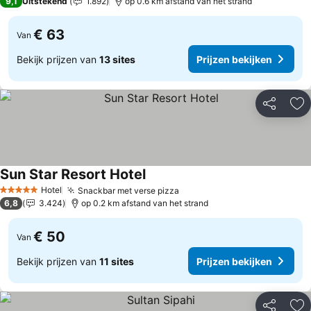
9,1
Uitstekend
1.892
op 0.6 km afstand van het strand
€ 63
Van
Bekijk prijzen van
13 sites
Prijzen bekijken
Delen
To
Sun Star Resort Hotel
Prijzen bekijken
Hotel
Snackbar met verse pizza
Prijzen bekijken
5 Sterren
6,8
3.424
op 0.2 km afstand van het strand
€ 50
Van
Bekijk prijzen van
11 sites
Prijzen bekijken