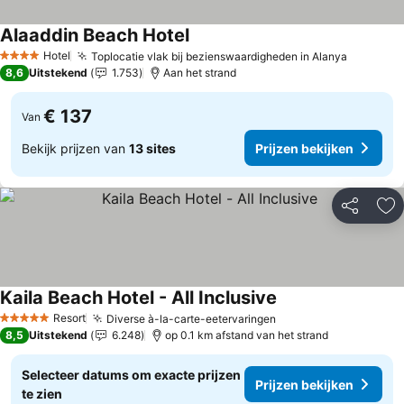
Alaaddin Beach Hotel
Prijzen bekijken
Hotel
Toplocatie vlak bij bezienswaardigheden in Alanya
Prijzen 
4 Sterren
8,6
Uitstekend
1.753
Aan het strand
€ 137
Van
Bekijk prijzen van
13 sites
Prijzen bekijken
Delen
To
Kaila Beach Hotel - All Inclusive
Prijzen bekijken
Resort
Diverse à-la-carte-eetervaringen
Prijzen bekijken
5 Sterren
8,5
Uitstekend
6.248
op 0.1 km afstand van het strand
Selecteer datums om exacte prijzen
Prijzen bekijken
te zien