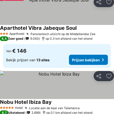
Delen
To
Aparthotel Vibra Jabeque Soul
Prijzen bekijken
Aparthotel
Panoramisch uitzicht op de Middellandse Zee
Prijzen b
3 Sterren
8,4
Zeer goed
9.093
op 0.3 km afstand van het strand
€ 146
Van
Bekijk prijzen van
13 sites
Prijzen bekijken
Delen
To
Nobu Hotel Ibiza Bay
Prijzen bekijken
Hotel
Locatie aan de baai van Talamanca
Prijzen bekijken
5 Sterren
8,7
Uitstekend
2.699
op 0.1 km afstand van het strand