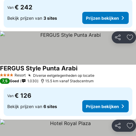
€ 242
Van
Bekijk prijzen van
3 sites
Prijzen bekijken
Delen
To
FERGUS Style Punta Arabi
Prijzen bekijken
Resort
Diverse eetgelegenheden op locatie
Prijzen bekijken
4 Sterren
7,5
Goed
1.030
15.5 km vanaf Stadscentrum
€ 126
Van
Bekijk prijzen van
6 sites
Prijzen bekijken
Delen
To