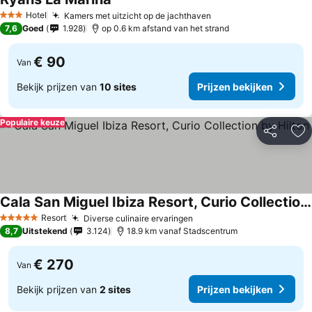
Prijzen bekijken
Hotel
Kamers met uitzicht op de jachthaven
Prijzen bekijken
3 Sterren
7,6
Goed
1.928
op 0.6 km afstand van het strand
€ 90
Van
Bekijk prijzen van
10 sites
Prijzen bekijken
Populaire keuze
Delen
To
Cala San Miguel Ibiza Resort, Curio Collection by Hilton
Prijzen bekijken
Resort
Diverse culinaire ervaringen
Prijzen bekijken
5 Sterren
8,7
Uitstekend
3.124
18.9 km vanaf Stadscentrum
€ 270
Van
Bekijk prijzen van
2 sites
Prijzen bekijken