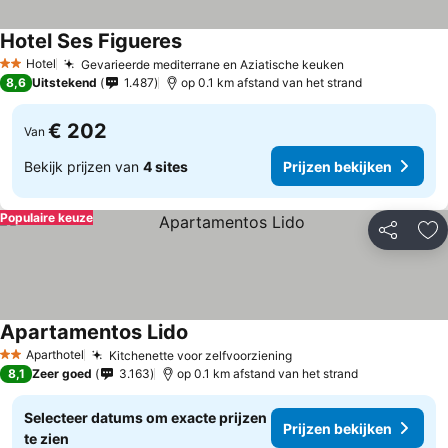
Hotel Ses Figueres
Prijzen bekijken
Hotel
Gevarieerde mediterrane en Aziatische keuken
Prijzen bekijk
2 Sterren
8,6
Uitstekend
1.487
op 0.1 km afstand van het strand
€ 202
Van
Bekijk prijzen van
4 sites
Prijzen bekijken
Populaire keuze
Delen
To
Apartamentos Lido
Prijzen bekijken
Aparthotel
Kitchenette voor zelfvoorziening
Prijzen bekijken
2 Sterren
8,1
Zeer goed
3.163
op 0.1 km afstand van het strand
Selecteer datums om exacte prijzen
Prijzen bekijken
te zien