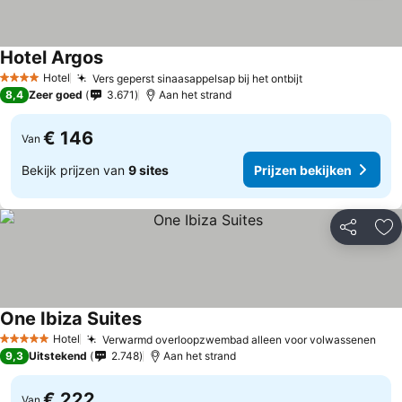
Hotel Argos
Prijzen bekijken
Hotel
Vers geperst sinaasappelsap bij het ontbijt
Prijzen bekijke
4 Sterren
8,4
Zeer goed
3.671
Aan het strand
€ 146
Van
Bekijk prijzen van
9 sites
Prijzen bekijken
Delen
To
One Ibiza Suites
Prijzen bekijken
Hotel
Verwarmd overloopzwembad alleen voor volwassenen
Prij
5 Sterren
9,3
Uitstekend
2.748
Aan het strand
€ 222
Van