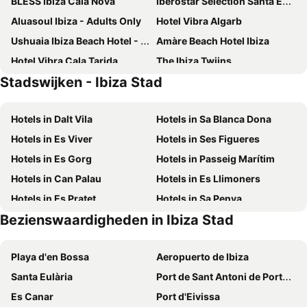
BLESS Ibiza Cala Nova
Iberostar Selection Santa Eulalia Ibiza
Aluasoul Ibiza - Adults Only
Hotel Vibra Algarb
Ushuaia Ibiza Beach Hotel - Adults Only
Amàre Beach Hotel Ibiza
Hotel Vibra Cala Tarida
The Ibiza Twiins
Stadswijken - Ibiza Stad
Casual Bahia Ibiza
Hotel Vibra Mare Nostrum
Eurostars Puerto de Ibiza
Cala San Miguel Ibiza Resort, Curio Collection by Hilton
Hotels in Dalt Vila
Hotels in Sa Blanca Dona
Hyde Ibiza
Hotel Royal Plaza
Hotels in Es Viver
Hotels in Ses Figueres
INNSiDE by Meliá Ibiza Beach
Nativo Hotel Ibiza
Hotels in Es Gorg
Hotels in Passeig Marítim
Aguas de Ibiza
Catalonia Ses Estaques-Adults Only
Hotels in Can Palau
Hotels in Es Llimoners
BLUESEA Coral Beach
OKU Ibiza
Hotels in Es Pratet
Hotels in Sa Penya
THB Los Molinos
Eurostars Ibiza
Bezienswaardigheden in Ibiza Stad
Hotels in Ses Feixes-Es Prat de Ses Monges
Hotels in Sa Colomina
Grupotel Santa Eulària & Spa
Grand Palladium White Island Resort & Spa
Hotels in S'Illa Plana
Hotels in Can Bossa
Hotel Vibra S'Estanyol
Hotel Vibra Maritimo
Playa d'en Bossa
Aeropuerto de Ibiza
Hotel Vibra Riviera
BLESS Ibiza The Site
Santa Eulària
Port de Sant Antoni de Portmany
Meliá Ibiza
TRS Ibiza Hotel
Es Canar
Port d'Eivissa
Hotel Vibra San Remo
Typic Oasis Sa Tanca Apartments