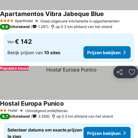
Apartamentos Vibra Jabeque Blue
Prijzen bekijke
Aparthotel
Goed uitgeruste kitchenette in appartementen
Prijzen 
4 Sterren
8,6
Uitstekend
1.267
op 0.3 km afstand van het strand
€ 142
Van
Bekijk prijzen van
10 sites
Prijzen bekijken
Populaire keuze
Delen
To
Hostal Europa Punico
Prijzen bekijken
Hotel
Uitnodigend ontbijtterras
Prijzen bekijken
2 Sterren
8,7
Uitstekend
3.569
op 0.5 km afstand van het strand
Selecteer datums om exacte prijzen
Prijzen bekijken
te zien