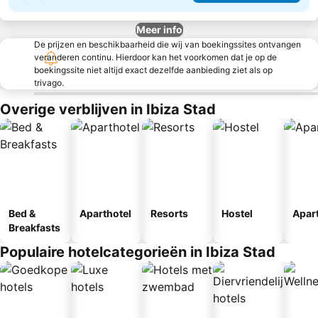
Meer info
De prijzen en beschikbaarheid die wij van boekingssites ontvangen
veranderen continu. Hierdoor kan het voorkomen dat je op de
boekingssite niet altijd exact dezelfde aanbieding ziet als op
trivago.
Overige verblijven in Ibiza Stad
Bed &
Aparthotel
Resorts
Hostel
Apar
Breakfasts
Populaire hotelcategorieën in Ibiza Stad