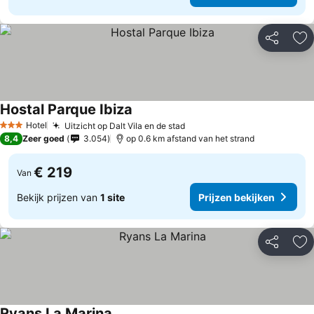
Delen
To
Hostal Parque Ibiza
Prijzen bekijken
Hotel
Uitzicht op Dalt Vila en de stad
Prijzen bekijken
3 Sterren
8,4
Zeer goed
3.054
op 0.6 km afstand van het strand
€ 219
Van
Bekijk prijzen van
1 site
Prijzen bekijken
Delen
To
Ryans La Marina