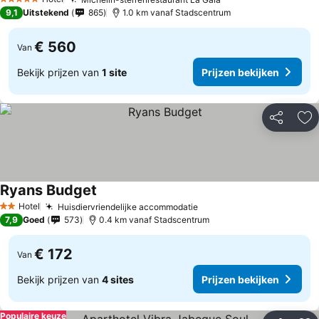
Prijzen bekijken
5 Sterren
9,1
Uitstekend
865
1.0 km vanaf Stadscentrum
€ 560
Van
Bekijk prijzen van
1 site
Prijzen bekijken
Delen
To
Ryans Budget
Prijzen bekijken
Hotel
Huisdiervriendelijke accommodatie
Prijzen bekijken
2 Sterren
7,9
Goed
573
0.4 km vanaf Stadscentrum
€ 172
Van
Bekijk prijzen van
4 sites
Prijzen bekijken
Populaire keuze