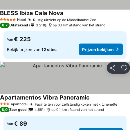
BLESS Ibiza Cala Nova
Prijzen bekijken
Hotel
Rustig uitzicht op de Middellandse Zee
Prijzen bekijke
5 Sterren
8,7
Uitstekend
3.218
op 0.1 km afstand van het strand
€ 225
Van
Bekijk prijzen van
12 sites
Prijzen bekijken
Delen
To
Apartamentos Vibra Panoramic
Prijzen bekijken
Aparthotel
Faciliteiten voor zelfstandig koken met kitchenette
Prijze
3 Sterren
8,0
Zeer goed
4.661
op 0.1 km afstand van het strand
€ 89
Van