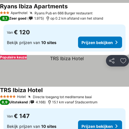
Ryans Ibiza Apartments
Prijzen bekijken
Aparthotel
Ryans Pub en 666 Burger restaurant
Prijzen bekijken
3 Sterren
8,1
Zeer goed
1.975
op 0.2 km afstand van het strand
€ 120
Van
Bekijk prijzen van
10 sites
Prijzen bekijken
Populaire keuze
Delen
To
TRS Ibiza Hotel
Prijzen bekijken
Hotel
Directe toegang tot mediterrane baai
Prijzen bekijken
5 Sterren
8,9
Uitstekend
4.168
15.1 km vanaf Stadscentrum
€ 147
Van
Bekijk prijzen van
10 sites
Prijzen bekijken