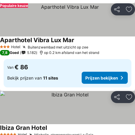
Populaire keuze
Delen
To
Aparthotel Vibra Lux Mar
Prijzen bekijken
Hotel
Buitenzwembad met uitzicht op zee
Prijzen bekijken
3 Sterren
7,8
Goed
5.182
op 0.2 km afstand van het strand
€ 86
Van
Bekijk prijzen van
11 sites
Prijzen bekijken
Delen
To
Ibiza Gran Hotel
Prijzen bekijken
Hotel
Michelin-sterrenrestaurant La Gaia