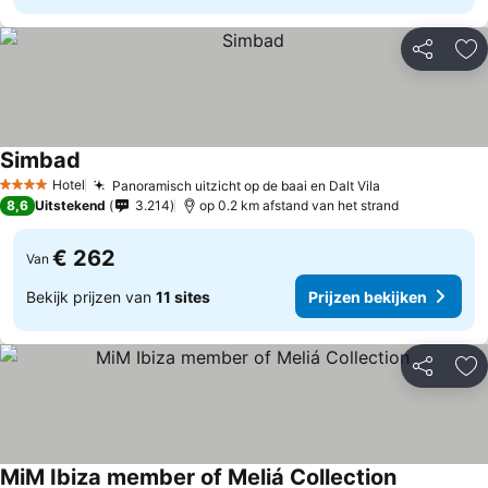
Delen
To
Simbad
Prijzen bekijken
Hotel
Panoramisch uitzicht op de baai en Dalt Vila
Prijzen bekij
4 Sterren
8,6
Uitstekend
3.214
op 0.2 km afstand van het strand
€ 262
Van
Bekijk prijzen van
11 sites
Prijzen bekijken
Delen
To
MiM Ibiza member of Meliá Collection