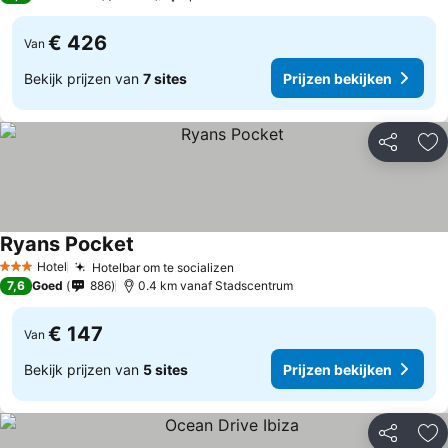
€ 426
Van
Bekijk prijzen van
7 sites
Prijzen bekijken
Delen
To
Ryans Pocket
Prijzen bekijken
Hotel
Hotelbar om te socializen
Prijzen bekijken
3 Sterren
7,6
Goed
886
0.4 km vanaf Stadscentrum
€ 147
Van
Bekijk prijzen van
5 sites
Prijzen bekijken
Delen
To