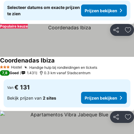
Selecteer datums om exacte prijzen
Prijzen bekijken
te zien
Populaire keuze
Delen
To
Coordenadas Ibiza
Prijzen bekijken
Hostel
Handige hulp bij rondleidingen en tickets
Prijzen bekijken
3 Sterren
7,8
Goed
1.431
0.3 km vanaf Stadscentrum
€ 131
Van
Bekijk prijzen van
2 sites
Prijzen bekijken
Delen
To