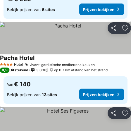
Bekijk prijzen van
6 sites
Prijzen bekijken
Delen
To
Pacha Hotel
Prijzen bekijken
Hotel
Avant-gardistische mediterrane keuken
Prijzen bekijken
4 Sterren
8,9
Uitstekend
3.038
op 0.7 km afstand van het strand
€ 140
Van
Bekijk prijzen van
13 sites
Prijzen bekijken
Delen
To