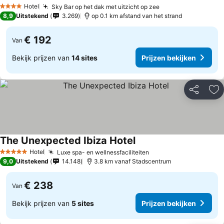
Prijzen bek
Hotel
Sky Bar op het dak met uitzicht op zee
Prijzen bekijken
4 Sterren
8,9
Uitstekend
3.269
op 0.1 km afstand van het strand
€ 192
Van
Bekijk prijzen van
14 sites
Prijzen bekijken
Delen
To
The Unexpected Ibiza Hotel
Prijzen bekijken
Hotel
Luxe spa- en wellnessfaciliteiten
Prijzen bekijken
5 Sterren
9,0
Uitstekend
14.148
3.8 km vanaf Stadscentrum
€ 238
Van
Bekijk prijzen van
5 sites
Prijzen bekijken