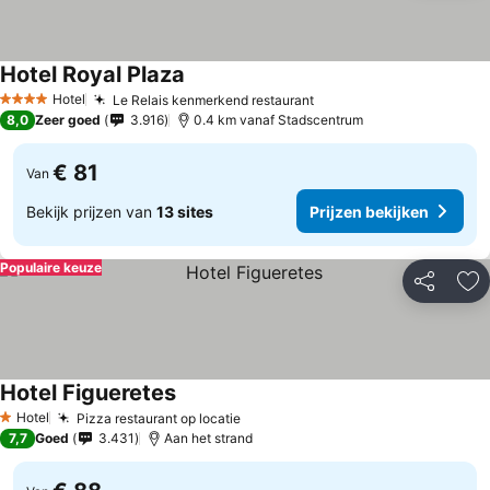
Hotel Royal Plaza
Prijzen bekijken
Hotel
Le Relais kenmerkend restaurant
Prijzen bekijken
4 Sterren
8,0
Zeer goed
3.916
0.4 km vanaf Stadscentrum
€ 81
Van
Bekijk prijzen van
13 sites
Prijzen bekijken
Populaire keuze
Delen
To
Hotel Figueretes
Prijzen bekijken
Hotel
Pizza restaurant op locatie
Prijzen bekijken
1 Sterren
7,7
Goed
3.431
Aan het strand