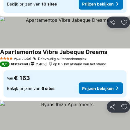
Bekijk prijzen van
10 sites
Prijzen bekijken
Delen
To
Apartamentos Vibra Jabeque Dreams
Prijzen be
Aparthotel
Drievoudig buitenbadcomplex
Prijzen bekijken
4 Sterren
8,5
Uitstekend
2.482
op 0.2 km afstand van het strand
€ 163
Van
Bekijk prijzen van
6 sites
Prijzen bekijken
Delen
To