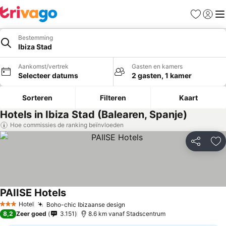
Favorieten
Aanmel
Me
Bestemming
Ibiza Stad
Aankomst/vertrek
Gasten en kamers
Selecteer datums
2 gasten, 1 kamer
Sorteren
Filteren
Kaart
Hotels in Ibiza Stad (Balearen, Spanje)
Hoe commissies de ranking beïnvloeden
Delen
To
PAIISE Hotels
Prijzen bekijken
Hotel
Boho-chic Ibizaanse design
Prijzen bekijken
3 Sterren
8,2
Zeer goed
3.151
8.6 km vanaf Stadscentrum