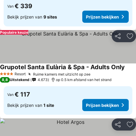
€ 339
Van
Bekijk prijzen van
9 sites
Prijzen bekijken
Populaire keuze
Delen
To
Grupotel Santa Eulària & Spa - Adults Only
Prijz
Resort
Ruime kamers met uitzicht op zee
Prijzen bekijken
4 Sterren
8,8
Uitstekend
4.673
op 0.5 km afstand van het strand
€ 117
Van
Bekijk prijzen van
1 site
Prijzen bekijken
Delen
To