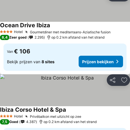
Ocean Drive Ibiza
Prijzen bekijken
Hotel
Gourmetdiner met mediterraans-Aziatische fusion
Prijzen b
4 Sterren
8,4
Zeer goed
2.295
op 0.2 km afstand van het strand
€ 106
Van
Bekijk prijzen van
8 sites
Prijzen bekijken
Delen
To
Ibiza Corso Hotel & Spa
Prijzen bekijken
Hotel
Privébalkon met uitzicht op zee
Prijzen bekijken
4 Sterren
7,5
Goed
4.387
op 0.2 km afstand van het strand