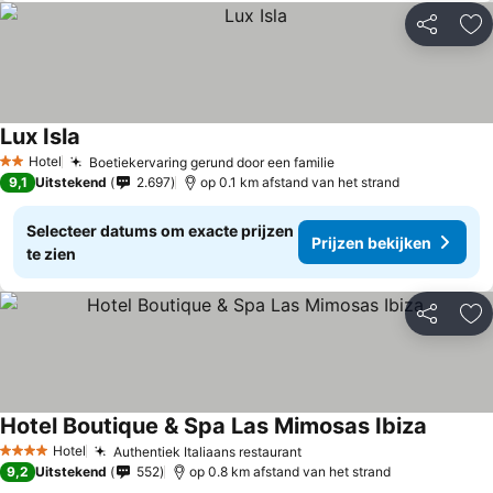
Delen
To
Lux Isla
Prijzen bekijken
Hotel
Boetiekervaring gerund door een familie
Prijzen bekijken
2 Sterren
9,1
Uitstekend
2.697
op 0.1 km afstand van het strand
Selecteer datums om exacte prijzen
Prijzen bekijken
te zien
Delen
To
Hotel Boutique & Spa Las Mimosas Ibiza
Prijzen 
Hotel
Authentiek Italiaans restaurant
Prijzen bekijken
4 Sterren
9,2
Uitstekend
552
op 0.8 km afstand van het strand