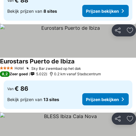
€ 88
Van
Bekijk prijzen van
8 sites
Prijzen bekijken
Delen
To
Eurostars Puerto de Ibiza
Prijzen bekijken
Hotel
Sky Bar zwembad op het dak
Prijzen bekijken
4 Sterren
8,2
Zeer goed
5.022
0.2 km vanaf Stadscentrum
€ 86
Van
Bekijk prijzen van
13 sites
Prijzen bekijken
Delen
To