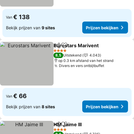
€ 138
Van
Bekijk prijzen van
9 sites
Prijzen bekijken
Eurostars Marivent
Delen
Toevoegen aan favorieten
Prijzen
4 Sterren
8,5
Uitstekend
4.043
op 0.3 km afstand van het strand
Divers en vers ontbijtbuffet
Prijzen bekij
€ 66
Van
Bekijk prijzen van
8 sites
Prijzen bekijken
HM Jaime III
Delen
Toevoegen aan favorieten
Prijzen bekijke
4 Sterren