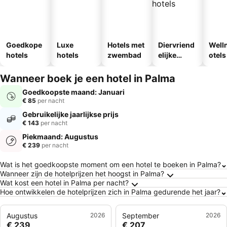
Goedkope
Luxe
Hotels met
Diervriend
Well
hotels
hotels
zwembad
elijke
otels
hotels
Wanneer boek je een hotel in Palma
Goedkoopste maand: Januari
€ 85
per nacht
Gebruikelijke jaarlijkse prijs
€ 143
per nacht
Piekmaand: Augustus
€ 239
per nacht
Veelgestelde vragen over Palma
Wat is het goedkoopste moment om een hotel te boeken in Palma?
Wanneer zijn de hotelprijzen het hoogst in Palma?
Wat kost een hotel in Palma per nacht?
Hoe ontwikkelen de hotelprijzen zich in Palma gedurende het jaar?
Augustus
2026
September
2026
€ 239
€ 207