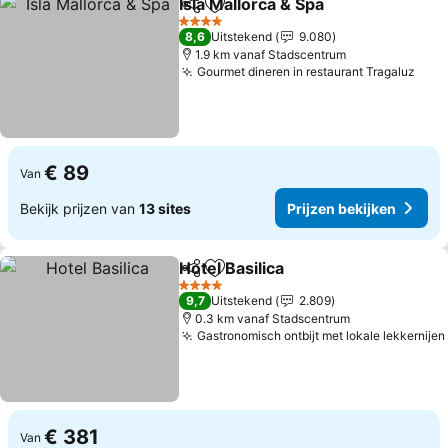
Isla Mallorca & Spa
Delen
Toevoegen aan favorieten
Prijzen 
4 Sterren
8,6
Uitstekend
9.080
1.9 km vanaf Stadscentrum
Gourmet dineren in restaurant Tragaluz
Prij
€ 89
Van
Bekijk prijzen van
13 sites
Prijzen bekijken
Hotel Basilica
Delen
Toevoegen aan favorieten
Prijzen bekij
4 Sterren
9,7
Uitstekend
2.809
0.3 km vanaf Stadscentrum
Gastronomisch ontbijt met lokale lekkernijen
€ 381
Van