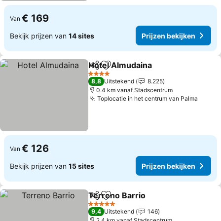
€ 169
Van
Bekijk prijzen van
14 sites
Prijzen bekijken
Hotel Almudaina
Delen
Toevoegen aan favorieten
Prijzen be
4 Sterren
8,8
Uitstekend
8.225
0.4 km vanaf Stadscentrum
Toplocatie in het centrum van Palma
Prijze
€ 126
Van
Bekijk prijzen van
15 sites
Prijzen bekijken
Terreno Barrio
Delen
Toevoegen aan favorieten
Prijzen beki
5 Sterren
9,4
Uitstekend
146
2.4 km vanaf Stadscentrum