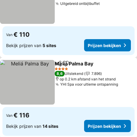
Uitgebreid ontbijtbuffet
Prijzen bekijken
€ 110
Van
Bekijk prijzen van
5 sites
Prijzen bekijken
Meliá Palma Bay
Delen
Toevoegen aan favorieten
Prijzen be
4 Sterren
8,6
Uitstekend
7.896
op 0.2 km afstand van het strand
YHI Spa voor ultieme ontspanning
Prijzen 
€ 116
Van
Bekijk prijzen van
14 sites
Prijzen bekijken