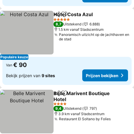
Hotel Costa Azul
Delen
Toevoegen aan favorieten
Prijzen be
5 Sterren
8,7
Uitstekend
6.888
1.5 km vanaf Stadscentrum
Panoramisch uitzicht op de jachthaven en
de stad
Populaire keuze
€ 90
Van
Bekijk prijzen van
9 sites
Prijzen bekijken
Belle Marivent Boutique
Delen
Toevoegen aan favorieten
Hotel
Prijzen bekijken
4 Sterren
9,4
Uitstekend
797
3.9 km vanaf Stadscentrum
Restaurant El Soltano by Folies
Prijzen be