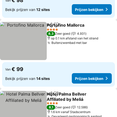
€ 98
Van
Bekijk prijzen van
12 sites
Prijzen bekijken
Portofino Mallorca
Delen
Toevoegen aan favorieten
Prijzen 
4 Sterren
8,3
Zeer goed
4.931
op 0.1 km afstand van het strand
Buitenzwembad met bar
Prijzen bekijke
€ 99
Van
Bekijk prijzen van
14 sites
Prijzen bekijken
Hotel Palma Bellver
Delen
Toevoegen aan favorieten
Affiliated by Meliá
Prijzen bekijken
4 Sterren
8,1
Zeer goed
12.586
1.6 km vanaf Stadscentrum
Gevarieerd gastronomisch aanbod