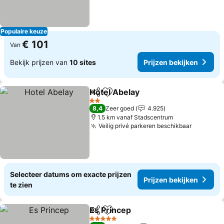
Populaire keuze
€ 101
Van
Bekijk prijzen van
10 sites
Prijzen bekijken
Hotel Abelay
Delen
Toevoegen aan favorieten
Prijzen bekijk
2 Sterren
8,4
Zeer goed
4.925
1.5 km vanaf Stadscentrum
Veilig privé parkeren beschikbaar
Prijzen 
Selecteer datums om exacte prijzen
Prijzen bekijken
te zien
Es Princep
Delen
Toevoegen aan favorieten
Prijzen bekijken
5 Sterren