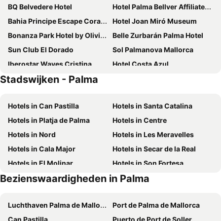
BQ Belvedere Hotel
Hotel Palma Bellver Affiliated by Meliá
Bahia Principe Escape Coral Playa +16
Hotel Joan Miró Museum
Bonanza Park Hotel by Olivia Hotels Collection
Belle Zurbarán Palma Hotel
Sun Club El Dorado
Sol Palmanova Mallorca
Iberostar Waves Cristina
Hotel Costa Azul
Stadswijken - Palma
Portofino Mallorca
HM Gran Fiesta
BQ Apolo Hotel
Eurostars Marivent
Hotels in Can Pastilla
Hotels in Santa Catalina
HM Jaime III
whala!beach
Hotels in Platja de Palma
Hotels in Centre
O7 Alea
BQ Augusta Hotel
Hotels in Nord
Hotels in Les Meravelles
Valentin Grand Park Suite Hotel
Meliá Palma Bay
Hotels in Cala Major
Hotels in Secar de la Real
Hotel Amic Horizonte
INNSiDE by Meliá Palma Center
Hotels in El Molinar
Hotels in Son Fortesa
Sol Barbados
Salles Hotels Marina Portals
Bezienswaardigheden in Palma
Hotels in Es Coll d'en Rabassa
Hotels in Son Malferit
Alua Gran Camp de Mar
Alua Leo
Hotels in El Terreno
Hotels in Son Peretó
Hilton Mallorca Galatzo
INNSiDE by Meliá Palma Bosque
Luchthaven Palma de Mallorca
Port de Palma de Mallorca
Hotels in Can Capes
Hotels in Son Oliva
H10 Casa del Mar
JS Palma Stay
Can Pastilla
Puerto de Port de Soller
Hotels in Son Ferriol
Hotels in Son Espanyol