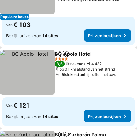
Prijzen 
Populaire keuze
€ 103
Van
Bekijk prijzen van
14 sites
Prijzen bekijken
BQ Apolo Hotel
Delen
Toevoegen aan favorieten
Prijzen bek
4 Sterren
8,6
Uitstekend
4.482
op 0.1 km afstand van het strand
Uitstekend ontbijtbuffet met cava
Prijzen 
€ 121
Van
Bekijk prijzen van
14 sites
Prijzen bekijken
Belle Zurbarán Palma