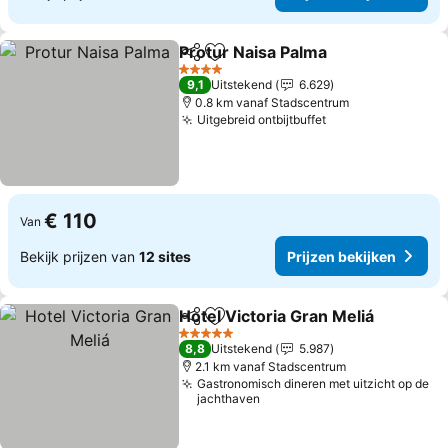
Protur Naisa Palma
Delen
Toevoegen aan favorieten
Prijzen
4 Sterren
9,1
Uitstekend
6.629
0.8 km vanaf Stadscentrum
Uitgebreid ontbijtbuffet
Prijzen bekijken
€ 110
Van
Bekijk prijzen van
12 sites
Prijzen bekijken
Hotel Victoria Gran Meliá
Delen
Toevoegen aan favorieten
P
5 Sterren
8,8
Uitstekend
5.987
2.1 km vanaf Stadscentrum
Gastronomisch dineren met uitzicht op de
jachthaven