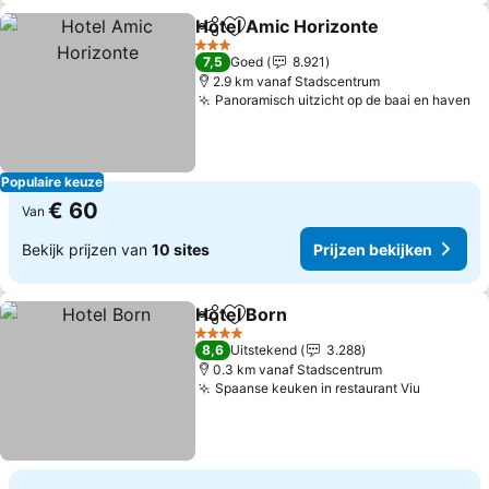
Hotel Amic Horizonte
Delen
Toevoegen aan favorieten
Prijz
3 Sterren
7,5
Goed
8.921
2.9 km vanaf Stadscentrum
Panoramisch uitzicht op de baai en haven
Pr
Populaire keuze
€ 60
Van
Bekijk prijzen van
10 sites
Prijzen bekijken
Hotel Born
Delen
Toevoegen aan favorieten
Prijzen bekijken
4 Sterren
8,6
Uitstekend
3.288
0.3 km vanaf Stadscentrum
Spaanse keuken in restaurant Viu
Prijzen 