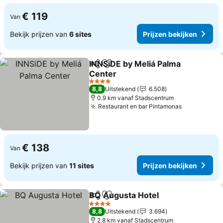
€ 119
Van
Bekijk prijzen van
6 sites
Prijzen bekijken
INNSiDE by Meliá Palma
Delen
Toevoegen aan favorieten
Center
Prijzen bekijken
4 Sterren
8,8
Uitstekend
6.508
0.9 km vanaf Stadscentrum
Restaurant en bar Pintamonas
Prijzen bek
€ 138
Van
Bekijk prijzen van
11 sites
Prijzen bekijken
BQ Augusta Hotel
Delen
Toevoegen aan favorieten
Prijzen 
4 Sterren
8,8
Uitstekend
3.694
2.8 km vanaf Stadscentrum