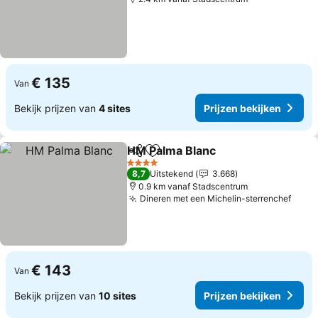
€ 135
Van
Bekijk prijzen van
4 sites
Prijzen bekijken
HM Palma Blanc
Delen
Toevoegen aan favorieten
Prijzen be
4 Sterren
8,7
Uitstekend
3.668
0.9 km vanaf Stadscentrum
Dineren met een Michelin-sterrenchef
Prijz
€ 143
Van
Bekijk prijzen van
10 sites
Prijzen bekijken