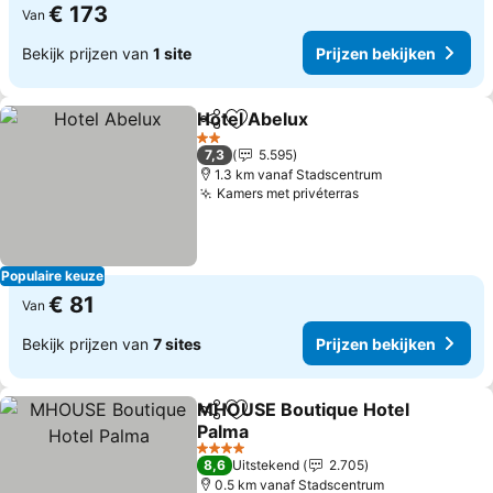
€ 173
Van
Bekijk prijzen van
1 site
Prijzen bekijken
Hotel Abelux
Delen
Toevoegen aan favorieten
Prijzen bekijk
2 Sterren
7,3
5.595
1.3 km vanaf Stadscentrum
Kamers met privéterras
Prijzen bekijken
Populaire keuze
€ 81
Van
Bekijk prijzen van
7 sites
Prijzen bekijken
MHOUSE Boutique Hotel
Delen
Toevoegen aan favorieten
Palma
Prijzen bekijken
4 Sterren
8,6
Uitstekend
2.705
0.5 km vanaf Stadscentrum