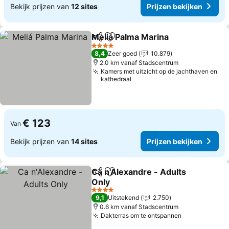
Bekijk prijzen van
12 sites
Prijzen bekijken
Meliá Palma Marina
Delen
Toevoegen aan favorieten
Prijzen
4 Sterren
8,4
Zeer goed
10.879
2.0 km vanaf Stadscentrum
Kamers met uitzicht op de jachthaven en
kathedraal
€ 123
Van
Bekijk prijzen van
14 sites
Prijzen bekijken
Ca n'Alexandre - Adults
Delen
Toevoegen aan favorieten
Only
Prijzen bekijken
4 Sterren
9,1
Uitstekend
2.750
0.6 km vanaf Stadscentrum
Dakterras om te ontspannen
Prijzen beki