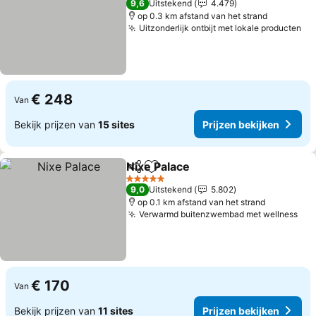
9,6
Uitstekend
4.479
op 0.3 km afstand van het strand
Uitzonderlijk ontbijt met lokale producten
Pr
€ 248
Van
Bekijk prijzen van
15 sites
Prijzen bekijken
Nixe Palace
Delen
Toevoegen aan favorieten
Prijzen bekijke
5 Sterren
9,0
Uitstekend
5.802
op 0.1 km afstand van het strand
Verwarmd buitenzwembad met wellness
Pri
€ 170
Van
Bekijk prijzen van
11 sites
Prijzen bekijken