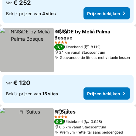
€ 252
Van
Bekijk prijzen van
4 sites
Prijzen bekijken
INNSiDE by Meliá Palma
Delen
Toevoegen aan favorieten
Bosque
Prijzen bekijken
4 Sterren
8,7
Uitstekend
8.112
2.1 km vanaf Stadscentrum
Geavanceerde fitness met virtuele lessen
Pr
€ 120
Van
Bekijk prijzen van
15 sites
Prijzen bekijken
Fil Suites
Delen
Toevoegen aan favorieten
Prijzen bekijken
4 Sterren
9,3
Uitstekend
3.948
0.5 km vanaf Stadscentrum
Premium Frette Italiaans beddengoed
Prijz