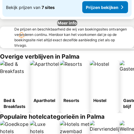
Bekijk prijzen van
7 sites
Prijzen bekijken
Meer info
De prijzen en beschikbaarheid die wij van boekingssites ontvangen
veranderen continu. Hierdoor kan het voorkomen dat je op de
boekingssite niet altijd exact dezelfde aanbieding ziet als op
trivago.
Overige verblijven in Palma
Bed &
Aparthotel
Resorts
Hostel
Gast
Breakfasts
blijf
Populaire hotelcategorieën in Palma