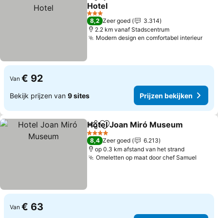
Delen
Toevoegen aan favorieten
Hotel
Prijzen bekijken
3 Sterren
8,2
Zeer goed
3.314
2.2 km vanaf Stadscentrum
Modern design en comfortabel interieur
Prij
€ 92
Van
Bekijk prijzen van
9 sites
Prijzen bekijken
Hotel Joan Miró Museum
Delen
Toevoegen aan favorieten
P
4 Sterren
8,4
Zeer goed
6.213
op 0.3 km afstand van het strand
Omeletten op maat door chef Samuel
Prijze
€ 63
Van