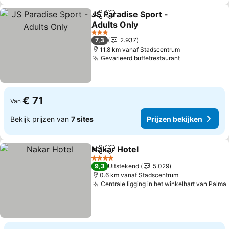
JS Paradise Sport -
Delen
Toevoegen aan favorieten
Adults Only
Prijzen bekijken
3 Sterren
7,3
2.937
11.8 km vanaf Stadscentrum
Gevarieerd buffetrestaurant
Prijzen bekij
€ 71
Van
Bekijk prijzen van
7 sites
Prijzen bekijken
Nakar Hotel
Delen
Toevoegen aan favorieten
Prijzen bekijke
4 Sterren
9,3
Uitstekend
5.029
0.6 km vanaf Stadscentrum
Centrale ligging in het winkelhart van Palma