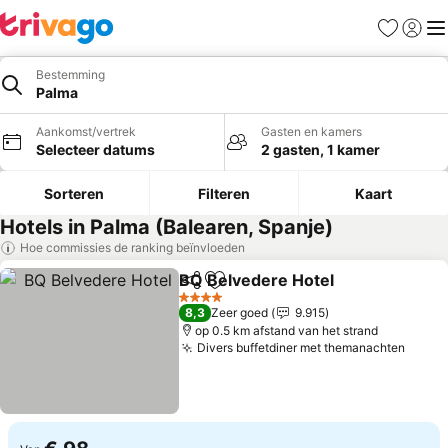
Favorieten
Aanmel
Me
Bestemming
Palma
Aankomst/vertrek
Gasten en kamers
Selecteer datums
2 gasten, 1 kamer
Sorteren
Filteren
Kaart
Hotels in Palma (Balearen, Spanje)
Hoe commissies de ranking beïnvloeden
BQ Belvedere Hotel
Delen
Toevoegen aan favorieten
Prijze
4 Sterren
8,3
Zeer goed
9.915
op 0.5 km afstand van het strand
Divers buffetdiner met themanachten
Prijz