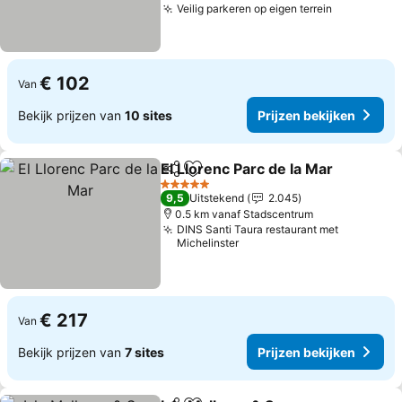
Veilig parkeren op eigen terrein
Prijzen be
€ 102
Van
Bekijk prijzen van
10 sites
Prijzen bekijken
El Llorenc Parc de la Mar
Delen
Toevoegen aan favorieten
P
5 Sterren
9,5
Uitstekend
2.045
0.5 km vanaf Stadscentrum
DINS Santi Taura restaurant met
Michelinster
€ 217
Van
Bekijk prijzen van
7 sites
Prijzen bekijken