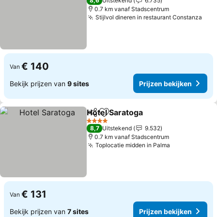
8,6
Uitstekend
6.735
0.7 km vanaf Stadscentrum
Stijlvol dineren in restaurant Constanza
Prij
€ 140
Van
Bekijk prijzen van
9 sites
Prijzen bekijken
Hotel Saratoga
Delen
Toevoegen aan favorieten
Prijzen beki
4 Sterren
8,7
Uitstekend
9.532
0.7 km vanaf Stadscentrum
Toplocatie midden in Palma
Prijzen bekij
€ 131
Van
Bekijk prijzen van
7 sites
Prijzen bekijken