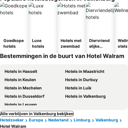
Goedkope
Luxe
Hotels met
Diervriend
Well
hotels
hotels
zwembad
elijke
otels
hotels
Bestemmingen in de buurt van Hotel Walram
Hotels in Hasselt
Hotels in Maastricht
Hotels in Keulen
Hotels in Durbuy
Hotels in Mechelen
Hotels in Luik
Hotels in Dusseldorf
Hotels in Valkenburg
Hotels in Leuven
Alle verblijven in Valkenburg bekijken
Hotelzoeker
Europa
Nederland
Limburg
Valkenburg
Hotel Walram