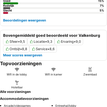
Goed
15
%
Redelijk
7
%
Slecht
5
%
Beoordelingen weergeven
Bovengemiddeld goed beoordeeld voor Valkenburg
Sfeer
•
9,5
Locatie
•
9,3
Ervaring
•
9,0
Ontbijt
•
8,8
Service
•
8,6
Meer scores weergeven
Topvoorzieningen
Wifi in de lobby
Wifi in kamer
Zwembad
Hotelbar
Alle voorzieningen
Accommodatievoorzieningen
Arcade/videogames
Entreehal/lobby