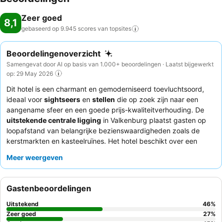
Zeer goed
8,1
gebaseerd op 9.945 scores van
topsites
Beoordelingenoverzicht
Samengevat door AI op basis van 1.000+ beoordelingen · Laatst bijgewerkt
op: 29 May 2026
Dit hotel is een charmant en gemoderniseerd toevluchtsoord,
ideaal voor
sightseers
en
stellen
die op zoek zijn naar een
aangename sfeer en een goede prijs-kwaliteitverhouding. De
uitstekende centrale ligging
in Valkenburg plaatst gasten op
loopafstand van belangrijke bezienswaardigheden zoals de
kerstmarkten en kasteelruïnes. Het hotel beschikt over een
veelgeprezen
zwembad
voor ontspanning en biedt handige
Meer weergeven
fietsenstalling
voor actieve gasten. Gasten prijzen consequent
de uitzonderlijke vriendelijkheid van het personeel en het
heerlijke, uitgebreide
ontbijtbuffet
. Voor een vleugje luxe kunt u
Gastenbeoordelingen
overwegen een kamer met een
bubbelbad
te boeken.
Uitstekend
46
%
Zeer goed
27
%