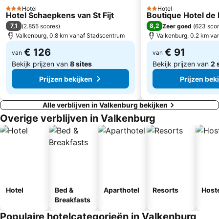
Hotel
Hotel
Forestia
Recreatiepark Hengelhoef
3 Sterren
2 Sterren
Hotel Schaepkens van St Fijt
Boutique Hotel de 
Fluweelengrot
Pretpark de Valkenier
7,1
8,2
(
2.855 scores
)
Zeer goed
(
623 sco
Valkenburg, 0.8 km vanaf Stadscentrum
Valkenburg, 0.2 km va
Château Neercanne
Genk on Stage
€ 126
€ 91
Limburg Tastes
van
Maastricht Grotten
van
Bekijk prijzen van
8 sites
Bekijk prijzen van
2 
Prijzen bekijken
Prijzen bek
Alle verblijven in Valkenburg bekijken
Overige verblijven in Valkenburg
Hotel
Bed &
Aparthotel
Resorts
Host
Breakfasts
Populaire hotelcategorieën in Valkenburg