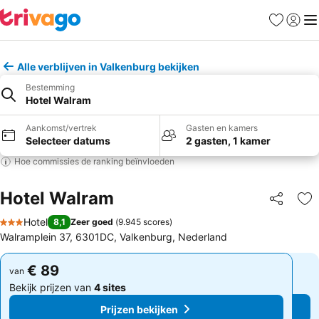
Favorieten
Aanmel
Me
Alle verblijven in Valkenburg bekijken
Bestemming
Hotel Walram
Aankomst/vertrek
Gasten en kamers
Selecteer datums
2 gasten, 1 kamer
Hoe commissies de ranking beïnvloeden
Hotel Walram
Delen
To
Hotel
8,1
Zeer goed
(
9.945 scores
)
3 Sterren
Walramplein 37, 6301DC, Valkenburg, Nederland
€ 89
€ 89
van
van
Bekijk prijzen van
4 sites
Bekijk prijzen van
4 sites
Prijzen bekijken
Prijzen bekijken