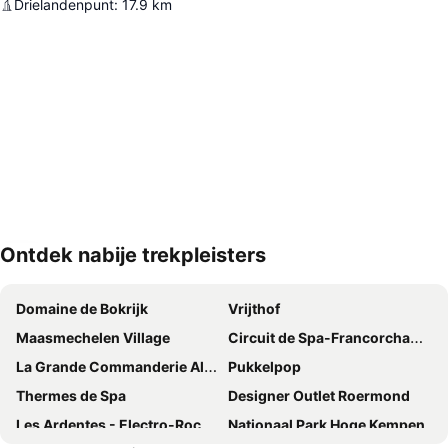
Drielandenpunt
:
17.9
km
Ontdek nabije trekpleisters
Kaart uitvouwen
Domaine de Bokrijk
Vrijthof
Maasmechelen Village
Circuit de Spa-Francorchamps
La Grande Commanderie Alden Biesen
Pukkelpop
Thermes de Spa
Designer Outlet Roermond
Les Ardentes - Electro-Rock Music Festival
Nationaal Park Hoge Kempen