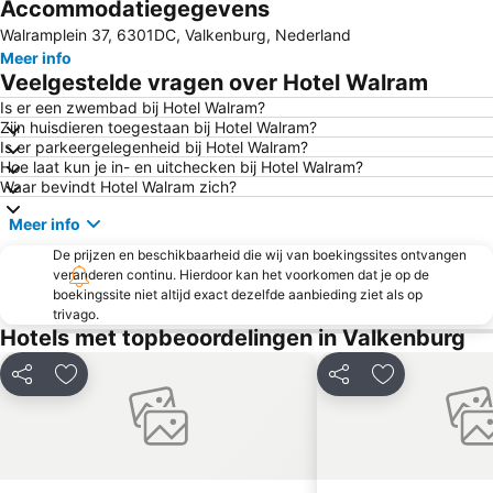
Accommodatiegegevens
Drielandenpunt
Liège-Guillemins
Walramplein 37, 6301DC, Valkenburg, Nederland
Rursee in Flammen
Winterland Hasselt
Meer info
Carolus Thermal Spa
Plopsa Indoor Hasselt
Veelgestelde vragen over Hotel Walram
Station Maastricht
Dom van Aken
Is er een zwembad bij Hotel Walram?
Zijn huisdieren toegestaan bij Hotel Walram?
Banneux Notre-Dame
MECC
Is er parkeergelegenheid bij Hotel Walram?
Christmas Market Aachen
Aachen Central Railway Station
Hoe laat kun je in- en uitchecken bij Hotel Walram?
Waar bevindt Hotel Walram zich?
Place Saint-Lambert
Mondoverde
Meer info
City Centre
Wild- en wandelpark Molenheide
De prijzen en beschikbaarheid die wij van boekingssites ontvangen
Barrage de la Gileppe
Monde Sauvage Safari Parc
veranderen continu. Hierdoor kan het voorkomen dat je op de
L'Abbaye du Val Dieu
Hasselt Sing
boekingssite niet altijd exact dezelfde aanbieding ziet als op
trivago.
Marché de Noël d'Aix-la-Chapelle
Wintersportparadijs SnowWorld Landgraaf
Hotels met topbeoordelingen in Valkenburg
Centre Nature Botrange
Maastricht Aachen Airport
Delen
Toevoegen aan favorieten
Delen
Toevoegen aa
GaiaZOO
Liege Airport
Geusselt Stadium
CHIO Equestrian Stadium
Park Molenheide
Holland Casino Valkenburg
Burg Monschau
Live in Hasselt