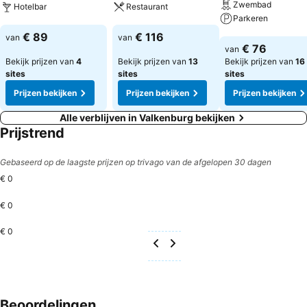
Zwembad
Hotelbar
Restaurant
Parkeren
Prijzen bekijken
Prijzen bekijken
€ 89
€ 116
van
van
Prijzen bekijken
€ 76
van
Bekijk prijzen van
4
Bekijk prijzen van
13
Bekijk prijzen van
16
sites
sites
sites
Prijzen bekijken
Prijzen bekijken
Prijzen bekijken
Alle verblijven in Valkenburg bekijken
Prijstrend
Gebaseerd op de laagste prijzen op trivago van de afgelopen 30 dagen
€ 0
€ 0
€ 0
Beoordelingen