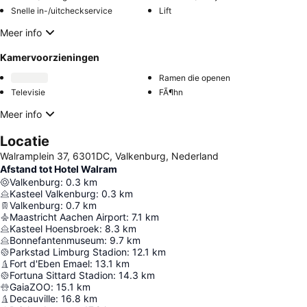
Snelle in-/uitcheckservice
Lift
Meer info
Kamervoorzieningen
Ramen die openen
Televisie
FÃ¶hn
Meer info
Locatie
Walramplein 37, 6301DC, Valkenburg, Nederland
Afstand tot Hotel Walram
Valkenburg
:
0.3
km
Kasteel Valkenburg
:
0.3
km
Valkenburg
:
0.7
km
Maastricht Aachen Airport
:
7.1
km
Kasteel Hoensbroek
:
8.3
km
Bonnefantenmuseum
:
9.7
km
Parkstad Limburg Stadion
:
12.1
km
Fort d'Eben Emael
:
13.1
km
Fortuna Sittard Stadion
:
14.3
km
GaiaZOO
:
15.1
km
Decauville
:
16.8
km