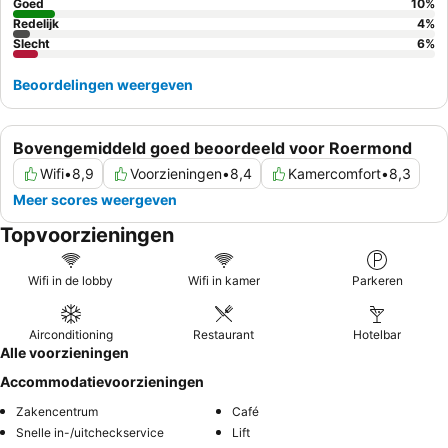
Goed
10
%
Redelijk
4
%
Slecht
6
%
Beoordelingen weergeven
Bovengemiddeld goed beoordeeld voor Roermond
Wifi
•
8,9
Voorzieningen
•
8,4
Kamercomfort
•
8,3
Meer scores weergeven
Topvoorzieningen
Wifi in de lobby
Wifi in kamer
Parkeren
Airconditioning
Restaurant
Hotelbar
Alle voorzieningen
Accommodatievoorzieningen
Zakencentrum
Café
Snelle in-/uitcheckservice
Lift