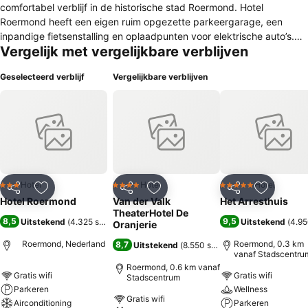
comfortabel verblijf in de historische stad Roermond. Hotel
Roermond heeft een eigen ruim opgezette parkeergarage, een
inpandige fietsenstalling en oplaadpunten voor elektrische auto’s.
Vergelijk met vergelijkbare verblijven
Het hotel is met zijn 58 kamers, waarvan 8 suites, een middelgroot
hotel dat 4 sterren luxe biedt voor een 3 sterren prijs. Binnen het
Geselecteerd verblijf
Vergelijkbare verblijven
hotel kunt u lunchen en dineren in brasserie De Lobby en hier ’s
ochtends genieten van een uitgebreid ontbijtbuffet. Of u nu
Roermond bezoekt voor een zakelijk verblijf, een romantisch
weekendje weg of een heerlijke shopping trip, Hotel Roermond is de
perfecte uitvalsbasis in hartje stad.
Hotel
Hotel
Hotel
3 Sterren
4 Sterren
5 Sterren
Delen
Toevoegen aan favorieten
Delen
Toevoegen aan favorieten
Delen
Toevoege
Hotel Roermond
Van der Valk
Het Arresthuis
TheaterHotel De
8,5
9,5
Uitstekend
(
4.325 scores
)
Uitstekend
(
4.95
Oranjerie
Roermond, Nederland
Roermond, 0.3 km
8,7
Uitstekend
(
8.550 scores
)
vanaf Stadscentru
Roermond, 0.6 km vanaf
Gratis wifi
Gratis wifi
Stadscentrum
Parkeren
Wellness
Gratis wifi
Airconditioning
Parkeren