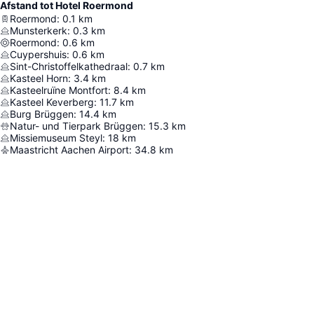
Afstand tot Hotel Roermond
Roermond
:
0.1
km
Munsterkerk
:
0.3
km
Roermond
:
0.6
km
Cuypershuis
:
0.6
km
Sint-Christoffelkathedraal
:
0.7
km
Kasteel Horn
:
3.4
km
Kasteelruïne Montfort
:
8.4
km
Kasteel Keverberg
:
11.7
km
Burg Brüggen
:
14.4
km
Natur- und Tierpark Brüggen
:
15.3
km
Missiemuseum Steyl
:
18
km
Maastricht Aachen Airport
:
34.8
km