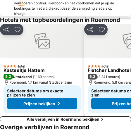
veranderen continu. Hierdoor kan het voorkomen dat je op de
Stadion in Borussiapark
Kerstmarkt
boekingssite niet altijd exact dezelfde aanbieding ziet als op
trivago.
Recreatiepark Hengelhoef
Fluweelengrot
Hotels met topbeoordelingen in Roermond
Pretpark de Valkenier
Château Neercanne
Delen
Toevoegen aan favorieten
Delen
Toevoegen aa
Genk on Stage
Karting Genk
Maastricht Grotten
City-tour met de stadstram
Roercenter
Nederlands Mijnmuseum
Flughafen Düsseldorf Mönchengladbach
Eurogress Aachen
Hotel
Hotel
Station Venlo
Abdij Rolduc
4 Sterren
4 Sterren
Kasteeltje Hattem
Fletcher Landhote
Oud Stadhuis Maastricht
Station Roermond
9,3
6,2
Uitstekend
(
1.169 scores
)
(
2.241 scores
)
Roermond, 1.7 km vanaf Stadscentrum
Roermond, 5.8 km van
Kasteeltuinen Arcen
Maastricht University
Selecteer datums om exacte
Selecteer datums om
Grotten Sint Pietersberg
Parkstad-Limburg-Stadion
prijzen te zien
zien
Prijzen bekijken
Prijzen b
Alle verblijven in Roermond bekijken
Overige verblijven in Roermond