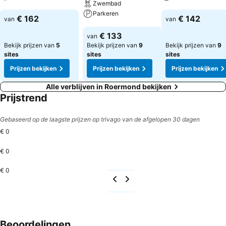
Zwembad
Parkeren
Prijzen bekijken
Prijzen bekijken
€ 162
€ 142
van
van
Prijzen bekijken
€ 133
van
Bekijk prijzen van
5
Bekijk prijzen van
9
Bekijk prijzen van
9
sites
sites
sites
Prijzen bekijken
Prijzen bekijken
Prijzen bekijken
Alle verblijven in Roermond bekijken
Prijstrend
Gebaseerd op de laagste prijzen op trivago van de afgelopen 30 dagen
€ 0
€ 0
€ 0
Beoordelingen