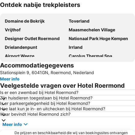
Ontdek nabije trekpleisters
Kaart uitvouwen
Domaine de Bokrijk
Toverland
Vrijthof
Maasmechelen Village
Designer Outlet Roermond
Nationaal Park Hoge Kempen
Drielandenpunt
Irrland
Airport Weeze
Carolus Thermal Spa
Accommodatiegegevens
Station Maastricht
Dom van Aken
Stationsplein 9, 6041GN, Roermond, Nederland
MECC
Christmas Market Aachen
Meer info
Aachen Central Railway Station
Mondoverde
Veelgestelde vragen over Hotel Roermond
City Centre
Wild- en wandelpark Molenheide
Is er een zwembad bij Hotel Roermond?
Zijn huisdieren toegestaan bij Hotel Roermond?
Philips Stadion
Thermaalbad Arcen
Is er parkeergelegenheid bij Hotel Roermond?
Marché de Noël d'Aix-la-Chapelle
Wintersportparadijs SnowWorld Landgraaf
Hoe laat kun je in- en uitchecken bij Hotel Roermond?
Waar bevindt Hotel Roermond zich?
Maastricht Aachen Airport
GaiaZOO
Meer info
Geusselt Stadium
CHIO Equestrian Stadium
De prijzen en beschikbaarheid die wij van boekingssites ontvangen
Park Molenheide
Holland Casino Valkenburg