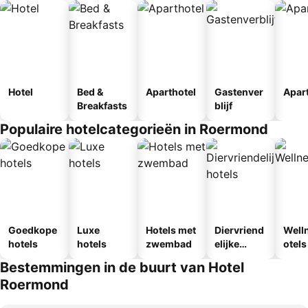
Hotel
Bed &
Aparthotel
Gastenver
Apar
Breakfasts
blijf
Populaire hotelcategorieën in Roermond
Goedkope
Luxe
Hotels met
Diervriend
Well
hotels
hotels
zwembad
elijke
otels
hotels
Bestemmingen in de buurt van Hotel
Roermond