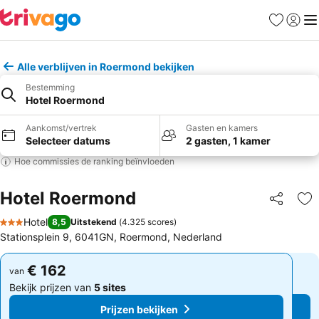
Favorieten
Aanmel
Me
Alle verblijven in Roermond bekijken
Bestemming
Hotel Roermond
Aankomst/vertrek
Gasten en kamers
Selecteer datums
2 gasten, 1 kamer
Hoe commissies de ranking beïnvloeden
Hotel Roermond
Delen
To
Hotel
8,5
Uitstekend
(
4.325 scores
)
3 Sterren
Stationsplein 9, 6041GN, Roermond, Nederland
€ 162
€ 162
van
van
Bekijk prijzen van
5 sites
Bekijk prijzen van
5 sites
Prijzen bekijken
Prijzen bekijken