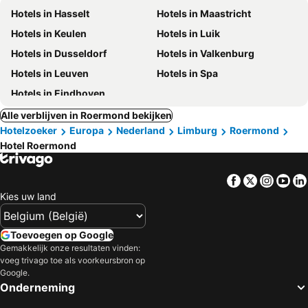
Hotels in Hasselt
Hotels in Maastricht
Hotels in Keulen
Hotels in Luik
Hotels in Dusseldorf
Hotels in Valkenburg
Hotels in Leuven
Hotels in Spa
Hotels in Eindhoven
Alle verblijven in Roermond bekijken
Hotelzoeker
Europa
Nederland
Limburg
Roermond
Hotel Roermond
Facebook
Twitter
Insta
Yo
Kies uw land
Toevoegen op Google
Gemakkelijk onze resultaten vinden:
voeg trivago toe als voorkeursbron op
Google.
Onderneming