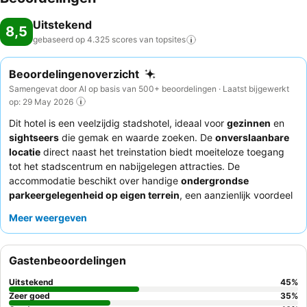
Uitstekend
8,5
gebaseerd op 4.325 scores van
topsites
Beoordelingenoverzicht
Samengevat door AI op basis van 500+ beoordelingen · Laatst bijgewerkt
op: 29 May 2026
Dit hotel is een veelzijdig stadshotel, ideaal voor
gezinnen
en
sightseers
die gemak en waarde zoeken. De
onverslaanbare
locatie
direct naast het treinstation biedt moeiteloze toegang
tot het stadscentrum en nabijgelegen attracties. De
accommodatie beschikt over handige
ondergrondse
parkeergelegenheid op eigen terrein
, een aanzienlijk voordeel
voor reizigers met de auto. Gasten prijzen consequent het
Meer weergeven
vriendelijke en behulpzame receptie- en restaurantpersoneel
,
en het ontbijt, hoewel soms omschreven als beperkt in warme
opties, wordt over het algemeen goed beoordeeld vanwege de
Gastenbeoordelingen
verse jus d'orange en gevarieerde selectie. Voor een rustiger
verblijf kunnen gasten overwegen een kamer te vragen die niet
Uitstekend
45
%
aan de kant van het station ligt.
Zeer goed
35
%