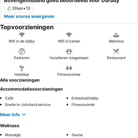
Bovengemiddeld goed beoordeeld voor Durbuy
Sfeer
•
10
Meer scores weergeven
Topvoorzieningen
Wifi in de lobby
Wifi in kamer
Wellness
Parkeren
Huisdieren toegestaan
Restaurant
Hotelbar
Fitnessruimte
Alle voorzieningen
Accommodatievoorzieningen
Café
Entreehal/lobby
Snelle in-/uitcheckservice
Fitnessruimte
Meer info
Wellness
Massage
Sauna