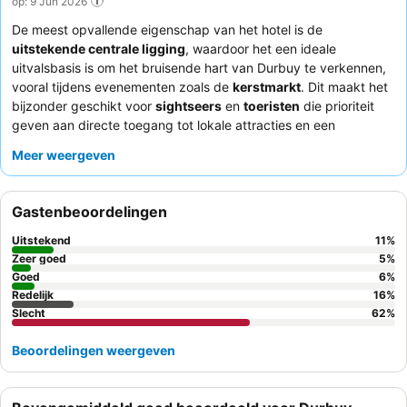
op: 9 Jun 2026
De meest opvallende eigenschap van het hotel is de
uitstekende centrale ligging
, waardoor het een ideale
uitvalsbasis is om het bruisende hart van Durbuy te verkennen,
vooral tijdens evenementen zoals de
kerstmarkt
. Dit maakt het
bijzonder geschikt voor
sightseers
en
toeristen
die prioriteit
geven aan directe toegang tot lokale attracties en een
levendige sfeer. Gasten prijzen steevast het gemak dat ze
Meer weergeven
direct vanuit het hotel naar verschillende bezienswaardigheden
kunnen lopen. Hoewel de locatie een belangrijke trekpleister is,
is de feedback over andere aspecten, zoals netheid,
Gastenbeoordelingen
kamercomfort en service, opvallend wisselend. Het hotel lijkt
goed aan te sluiten bij mensen die op zoek zijn naar een
Uitstekend
11
%
bruisende stedelijke ervaring. Om een vlot verblijf te
Zeer goed
5
%
garanderen, wordt gasten aangeraden alle
Goed
6
%
Redelijk
16
%
boekingsbevestigingen en betalingsbewijzen mee te nemen,
Slecht
62
%
aangezien de administratieve opvolging inconsistent kan zijn.
Daarnaast is het belangrijk om te weten dat bepaalde
Beoordelingen weergeven
voorzieningen, zoals het ontbijt en het zwembad, zich niet op
het terrein bevinden, maar in een nabijgelegen hotel, waardoor
een korte wandeling nodig is.