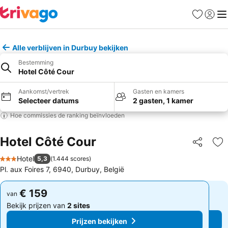
Favorieten
Aanmel
Me
Alle verblijven in Durbuy bekijken
Bestemming
Hotel Côté Cour
Aankomst/vertrek
Gasten en kamers
Selecteer datums
2 gasten, 1 kamer
Hoe commissies de ranking beïnvloeden
Hotel Côté Cour
Delen
To
Hotel
5,3
(
1.444 scores
)
3 Sterren
Pl. aux Foires 7, 6940, Durbuy, België
€ 159
€ 159
van
van
Bekijk prijzen van
2 sites
Bekijk prijzen van
2 sites
Prijzen bekijken
Prijzen bekijken