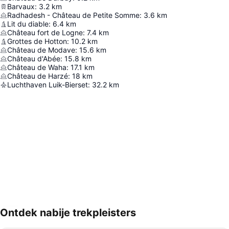
Barvaux
:
3.2
km
Radhadesh - Château de Petite Somme
:
3.6
km
Lit du diable
:
6.4
km
Château fort de Logne
:
7.4
km
Grottes de Hotton
:
10.2
km
Château de Modave
:
15.6
km
Château d'Abée
:
15.8
km
Château de Waha
:
17.1
km
Château de Harzé
:
18
km
Luchthaven Luik-Bierset
:
32.2
km
Ontdek nabije trekpleisters
Kaart uitvouwen