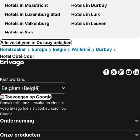
Hotels in Maastricht
Hotels in Durbuy
Hotels in Luxemburg Stad
Hotels in Luik
Hotels in Valkenburg
Hotels in Leuven
Hotels in Spa
Alle verblijven in Durbuy bekijken
Hotelzoeker
Europa
België
Wallonië
Durbuy
Hotel Côté Cour
Facebook
Twitter
Insta
Yo
Kies uw land
Toevoegen op Google
Gemakkelijk onze resultaten vinden:
voeg trivago toe als voorkeursbron op
Google.
Onderneming
Onze producten