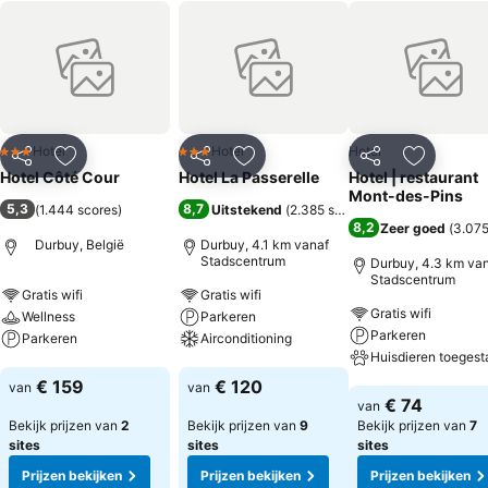
Hotel
Hotel
Hotel
3 Sterren
3 Sterren
Delen
Toevoegen aan favorieten
Delen
Toevoegen aan favorieten
Delen
Toevoege
Hotel Côté Cour
Hotel La Passerelle
Hotel | restaurant
Mont-des-Pins
5,3
8,7
(
1.444 scores
)
Uitstekend
(
2.385 scores
)
8,2
Zeer goed
(
3.075
Durbuy, België
Durbuy, 4.1 km vanaf
Stadscentrum
Durbuy, 4.3 km va
Stadscentrum
Gratis wifi
Gratis wifi
Gratis wifi
Wellness
Parkeren
Parkeren
Parkeren
Airconditioning
Huisdieren toegest
Prijzen bekijken
Prijzen bekijken
€ 159
€ 120
van
van
Prijzen bekijken
€ 74
van
Bekijk prijzen van
2
Bekijk prijzen van
9
Bekijk prijzen van
7
sites
sites
sites
Prijzen bekijken
Prijzen bekijken
Prijzen bekijken