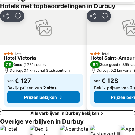
Kasteel van Deulin
Forestia
Hotels met topbeoordelingen in Durbuy
Chateau de Franchimont
Sart
Delen
Toevoegen aan favorieten
Delen
Toevoegen aa
Reinhardstein Castle
Le Labyrinthe
Rue des Brasseurs
La Cathédrale Saint Paul de Liège
International Athletics Meeting of the Province of Liège
Le Carré
Abdij van Chevetogne
Abbaye Notre Dame de Leffe
Hotel
Hotel
Cristal Park
Marché de la Batte
3 Sterren
3 Sterren
Hotel Victoria
Hotel Saint-Amour
Liège-Bastogne-Liège
Les Musées de la Ville d'eaux
7,9
8,1
Goed
(
1.729 scores
)
Zeer goed
(
1.859 sc
Durbuy, 0.1 km vanaf Stadscentrum
Durbuy, 0.2 km vanaf 
Namur, the capital of beer!
Cathédrale Saint-Aubain
€ 127
€ 128
Musée de la Bataille des Ardennes
van
Antheit
van
Bekijk prijzen van
2 sites
Bekijk prijzen van
2 
Prijzen bekijken
Prijzen bek
Alle verblijven in Durbuy bekijken
Overige verblijven in Durbuy