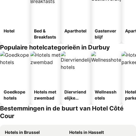
Hotel
Bed &
Aparthotel
Gastenver
Apar
Breakfasts
blijf
Populaire hotelcategorieën in Durbuy
Goedkope
Hotels met
Diervriend
Wellnessh
Hote
hotels
zwembad
elijke
otels
park
hotels
egen
Bestemmingen in de buurt van Hotel Côté
Cour
Hotels in Brussel
Hotels in Hasselt