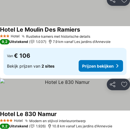
Delen
To
Hotel Le Moulin Des Ramiers
Prijzen bekijken
Hotel
Rustieke kamers met historische details
Prijzen bekijken
3 Sterren
9,2
Uitstekend
1.037
7.9 km vanaf Les jardins d'Annevoie
€ 106
Van
Bekijk prijzen van
2 sites
Prijzen bekijken
Delen
To
Hotel Le 830 Namur
Prijzen bekijken
Hotel
Modern en stijlvol interieurontwerp
Prijzen bekijken
4 Sterren
9,2
Uitstekend
1.926
10.8 km vanaf Les jardins d'Annevoie