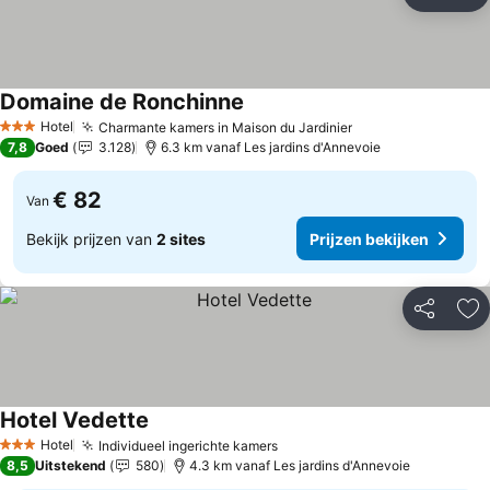
Delen
To
Domaine de Ronchinne
Prijzen bekijken
Hotel
Charmante kamers in Maison du Jardinier
Prijzen bekijken
3 Sterren
7,8
Goed
3.128
6.3 km vanaf Les jardins d'Annevoie
€ 82
Van
Bekijk prijzen van
2 sites
Prijzen bekijken
Delen
To
Hotel Vedette
Prijzen bekijken
Hotel
Individueel ingerichte kamers
Prijzen bekijken
3 Sterren
8,5
Uitstekend
580
4.3 km vanaf Les jardins d'Annevoie