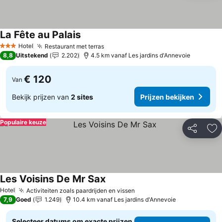
La Fête au Palais
Prijzen bekijken
Hotel
Restaurant met terras
Prijzen bekijken
3 Sterren
8,8
Uitstekend
2.202
4.5 km vanaf Les jardins d'Annevoie
€ 120
Van
Bekijk prijzen van
2 sites
Prijzen bekijken
Populaire keuze
Delen
To
Les Voisins De Mr Sax
Prijzen bekijken
Hotel
Activiteiten zoals paardrijden en vissen
Prijzen bekijken
7,9
Goed
1.249
10.4 km vanaf Les jardins d'Annevoie
Selecteer datums om exacte prijzen