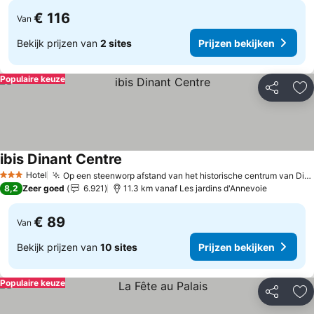
€ 116
Van
Bekijk prijzen van
2 sites
Prijzen bekijken
Populaire keuze
Delen
To
ibis Dinant Centre
Prijzen bekijken
Hotel
Op een steenworp afstand van het historische centrum van Dinant
3 Sterren
8,2
Zeer goed
6.921
11.3 km vanaf Les jardins d'Annevoie
€ 89
Van
Bekijk prijzen van
10 sites
Prijzen bekijken
Populaire keuze
Delen
To