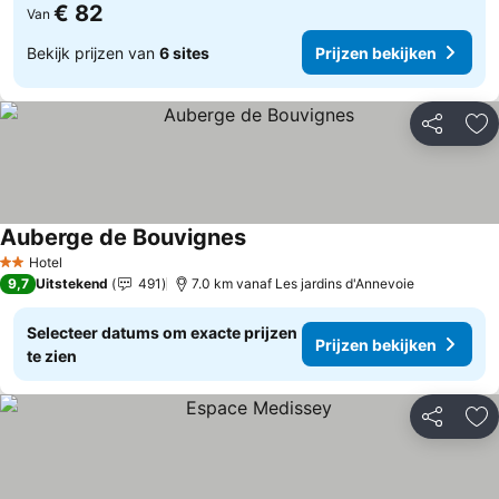
€ 82
Van
Bekijk prijzen van
6 sites
Prijzen bekijken
Delen
To
Auberge de Bouvignes
Prijzen bekijken
Hotel
2 Sterren
9,7
Uitstekend
491
7.0 km vanaf Les jardins d'Annevoie
Selecteer datums om exacte prijzen
Prijzen bekijken
te zien
Delen
To