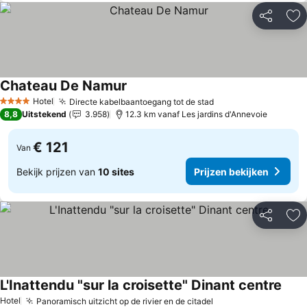
Delen
To
Chateau De Namur
Prijzen bekijken
Hotel
Directe kabelbaantoegang tot de stad
Prijzen bekijken
4 Sterren
8,8
Uitstekend
3.958
12.3 km vanaf Les jardins d'Annevoie
€ 121
Van
Bekijk prijzen van
10 sites
Prijzen bekijken
Delen
To
L'Inattendu "sur la croisette" Dinant centre
Prijz
Hotel
Panoramisch uitzicht op de rivier en de citadel
Prijzen bekijken