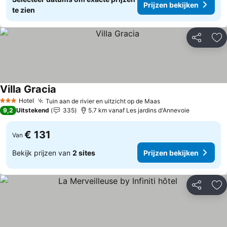
Prijzen bekijken
te zien
Delen
To
Villa Gracia
Prijzen bekijken
Hotel
Tuin aan de rivier en uitzicht op de Maas
Prijzen bekijken
3 Sterren
9,2
Uitstekend
335
5.7 km vanaf Les jardins d'Annevoie
€ 131
Van
Bekijk prijzen van
2 sites
Prijzen bekijken
Delen
To