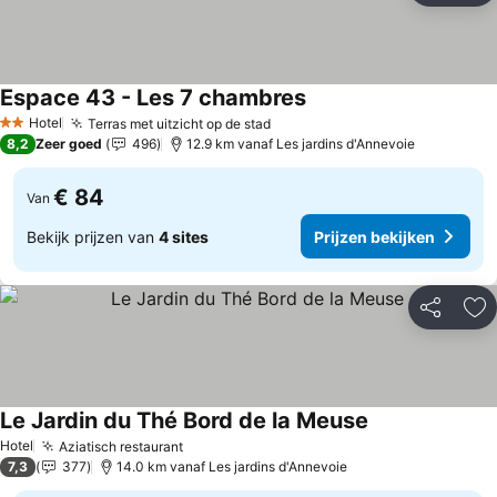
Espace 43 - Les 7 chambres
Prijzen bekijken
Hotel
Terras met uitzicht op de stad
Prijzen bekijken
2 Sterren
8,2
Zeer goed
496
12.9 km vanaf Les jardins d'Annevoie
€ 84
Van
Bekijk prijzen van
4 sites
Prijzen bekijken
Delen
To
Le Jardin du Thé Bord de la Meuse
Prijzen bekijke
Hotel
Aziatisch restaurant
Prijzen bekijken
7,3
377
14.0 km vanaf Les jardins d'Annevoie