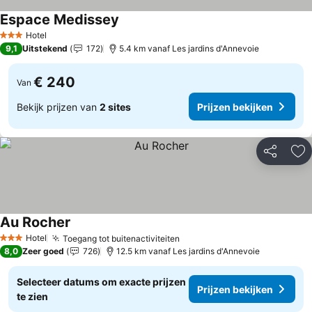
Espace Medissey
Prijzen bekijken
Hotel
3 Sterren
9,1
Uitstekend
172
5.4 km vanaf Les jardins d'Annevoie
€ 240
Van
Bekijk prijzen van
2 sites
Prijzen bekijken
Delen
To
Au Rocher
Prijzen bekijken
Hotel
Toegang tot buitenactiviteiten
Prijzen bekijken
3 Sterren
8,0
Zeer goed
726
12.5 km vanaf Les jardins d'Annevoie
Selecteer datums om exacte prijzen
Prijzen bekijken
te zien