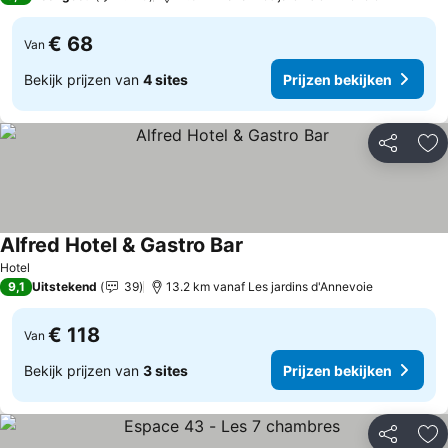
€ 68
Van
Bekijk prijzen van
4 sites
Prijzen bekijken
Delen
To
Alfred Hotel & Gastro Bar
Prijzen bekijken
Hotel
9,1
Uitstekend
39
13.2 km vanaf Les jardins d'Annevoie
€ 118
Van
Bekijk prijzen van
3 sites
Prijzen bekijken
Delen
To