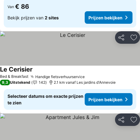
€ 86
Van
Bekijk prijzen van
2 sites
Prijzen bekijken
Delen
To
Le Cerisier
Prijzen bekijken
Bed & Breakfast
Handige fietsverhuurservice
Prijzen bekijken
9,3
Uitstekend
142
2.1 km vanaf Les jardins d'Annevoie
Selecteer datums om exacte prijzen
Prijzen bekijken
te zien
Delen
To