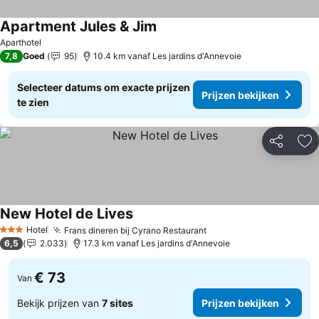
Apartment Jules & Jim
Prijzen bekijken
Aparthotel
7,8
Goed
95
10.4 km vanaf Les jardins d'Annevoie
Selecteer datums om exacte prijzen
Prijzen bekijken
te zien
Delen
To
New Hotel de Lives
Prijzen bekijken
Hotel
Frans dineren bij Cyrano Restaurant
Prijzen bekijken
3 Sterren
6,5
2.033
17.3 km vanaf Les jardins d'Annevoie
€ 73
Van
Bekijk prijzen van
7 sites
Prijzen bekijken