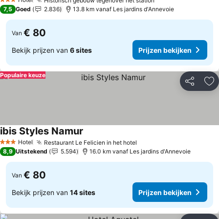
Historisch gebouw tegenover het station
Prijzen bekijken
3 Sterren
7,5
Goed
2.836
13.8 km vanaf Les jardins d'Annevoie
€ 80
Van
Bekijk prijzen van
6 sites
Prijzen bekijken
Populaire keuze
Delen
To
ibis Styles Namur
Prijzen bekijken
Hotel
Restaurant Le Felicien in het hotel
Prijzen bekijken
3 Sterren
8,9
Uitstekend
5.594
16.0 km vanaf Les jardins d'Annevoie
€ 80
Van
Bekijk prijzen van
14 sites
Prijzen bekijken