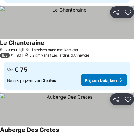
Delen
To
Le Chanteraine
Prijzen bekijken
Gastenverblijf
Historisch pand met karakter
Prijzen bekijken
6,3
90
5.2 km vanaf Les jardins d'Annevoie
€ 75
Van
Bekijk prijzen van
3 sites
Prijzen bekijken
Delen
To
Auberge Des Cretes
Prijzen bekijken