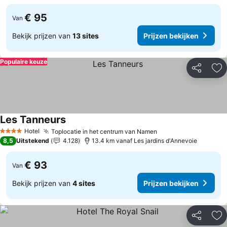
€ 95
Van
Bekijk prijzen van
13 sites
Prijzen bekijken
Populaire keuze
Delen
To
Les Tanneurs
Prijzen bekijken
Hotel
Toplocatie in het centrum van Namen
Prijzen bekijken
4 Sterren
8,5
Uitstekend
4.128
13.4 km vanaf Les jardins d'Annevoie
€ 93
Van
Bekijk prijzen van
4 sites
Prijzen bekijken
Delen
To