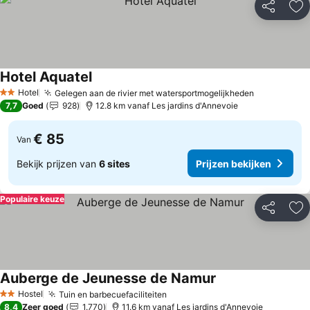
Delen
To
Hotel Aquatel
Prijzen bekijken
Hotel
Gelegen aan de rivier met watersportmogelijkheden
Prijzen bek
2 Sterren
7,7
Goed
928
12.8 km vanaf Les jardins d'Annevoie
€ 85
Van
Bekijk prijzen van
6 sites
Prijzen bekijken
Populaire keuze
Delen
To
Auberge de Jeunesse de Namur
Prijzen bekijken
Hostel
Tuin en barbecuefaciliteiten
Prijzen bekijken
2 Sterren
8,4
Zeer goed
1.770
11.6 km vanaf Les jardins d'Annevoie