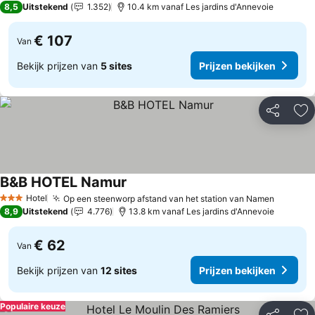
8,5
Uitstekend
1.352
10.4 km vanaf Les jardins d'Annevoie
€ 107
Van
Bekijk prijzen van
5 sites
Prijzen bekijken
Delen
To
B&B HOTEL Namur
Prijzen bekijken
Hotel
Op een steenworp afstand van het station van Namen
Prijzen
3 Sterren
8,9
Uitstekend
4.776
13.8 km vanaf Les jardins d'Annevoie
€ 62
Van
Bekijk prijzen van
12 sites
Prijzen bekijken
Populaire keuze