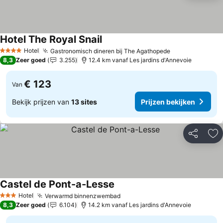
Hotel The Royal Snail
Prijzen bekijken
Hotel
Gastronomisch dineren bij The Agathopede
Prijzen bekijk
4 Sterren
8,3
Zeer goed
3.255
12.4 km vanaf Les jardins d'Annevoie
€ 123
Van
Bekijk prijzen van
13 sites
Prijzen bekijken
Delen
To
Castel de Pont-a-Lesse
Prijzen bekijken
Hotel
Verwarmd binnenzwembad
Prijzen bekijken
3 Sterren
8,3
Zeer goed
6.104
14.2 km vanaf Les jardins d'Annevoie