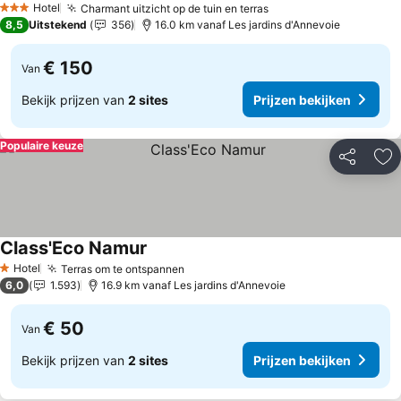
Hotel
Charmant uitzicht op de tuin en terras
Prijzen bekijken
3 Sterren
8,5
Uitstekend
356
16.0 km vanaf Les jardins d'Annevoie
€ 150
Van
Bekijk prijzen van
2 sites
Prijzen bekijken
Populaire keuze
Delen
To
Class'Eco Namur
Prijzen bekijken
Hotel
Terras om te ontspannen
Prijzen bekijken
1 Sterren
6,0
1.593
16.9 km vanaf Les jardins d'Annevoie
€ 50
Van
Bekijk prijzen van
2 sites
Prijzen bekijken