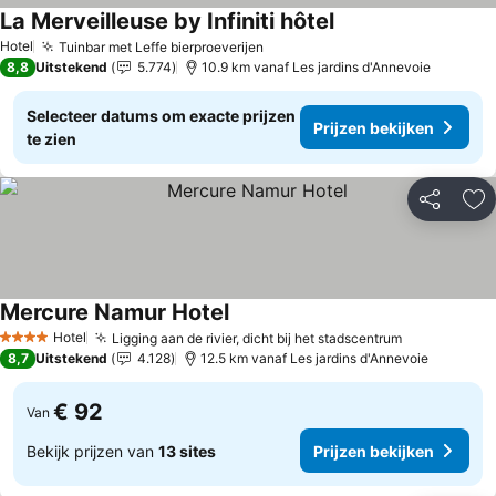
La Merveilleuse by Infiniti hôtel
Prijzen bekijken
Hotel
Tuinbar met Leffe bierproeverijen
Prijzen bekijken
8,8
Uitstekend
5.774
10.9 km vanaf Les jardins d'Annevoie
Selecteer datums om exacte prijzen
Prijzen bekijken
te zien
Delen
To
Mercure Namur Hotel
Prijzen bekijken
Hotel
Ligging aan de rivier, dicht bij het stadscentrum
Prijzen bek
4 Sterren
8,7
Uitstekend
4.128
12.5 km vanaf Les jardins d'Annevoie
€ 92
Van
Bekijk prijzen van
13 sites
Prijzen bekijken