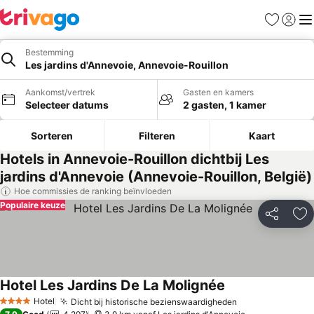
Favorieten
Aanmel
Me
Bestemming
Les jardins d'Annevoie, Annevoie-Rouillon
Aankomst/vertrek
Gasten en kamers
Selecteer datums
2 gasten, 1 kamer
Sorteren
Filteren
Kaart
Hotels in Annevoie-Rouillon dichtbij Les
jardins d'Annevoie (Annevoie-Rouillon, België)
Hoe commissies de ranking beïnvloeden
Populaire keuze
Delen
To
Hotel Les Jardins De La Molignée
Prijzen bekijken
Hotel
Dicht bij historische bezienswaardigheden
Prijzen bekijk
4 Sterren