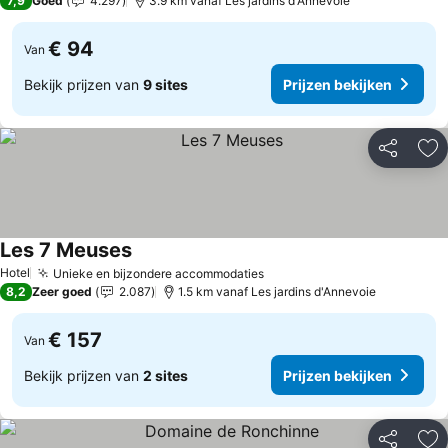
7,9
Goed
4.297
3.9 km vanaf Les jardins d'Annevoie
€ 94
Van
Bekijk prijzen van
9 sites
Prijzen bekijken
Delen
To
Les 7 Meuses
Prijzen bekijken
Hotel
Unieke en bijzondere accommodaties
Prijzen bekijken
8,2
Zeer goed
2.087
1.5 km vanaf Les jardins d'Annevoie
€ 157
Van
Bekijk prijzen van
2 sites
Prijzen bekijken