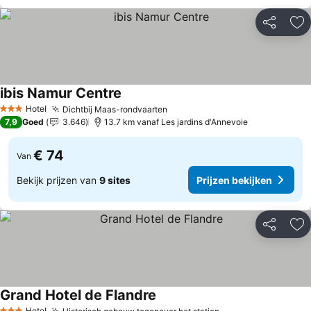
Delen
To
ibis Namur Centre
Prijzen bekijken
Hotel
Dichtbij Maas-rondvaarten
Prijzen bekijken
3 Sterren
7,9
Goed
3.646
13.7 km vanaf Les jardins d'Annevoie
€ 74
Van
Bekijk prijzen van
9 sites
Prijzen bekijken
Delen
To
Grand Hotel de Flandre
Prijzen bekijken
Hotel