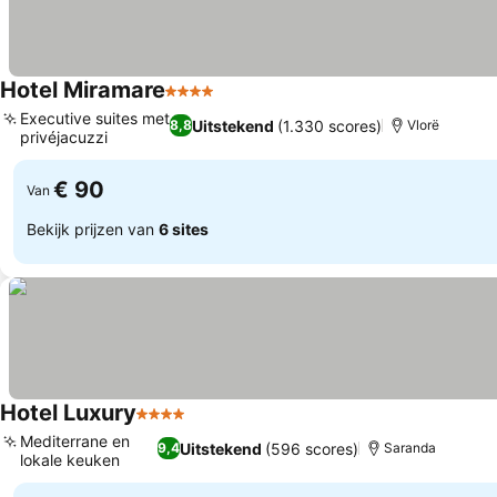
Hotel Miramare
4 Sterren
Executive suites met
Uitstekend
(1.330 scores)
8,8
Vlorë
privéjacuzzi
€ 90
Van
Bekijk prijzen van
6 sites
Hotel Luxury
4 Sterren
Mediterrane en
Uitstekend
(596 scores)
9,4
Saranda
lokale keuken