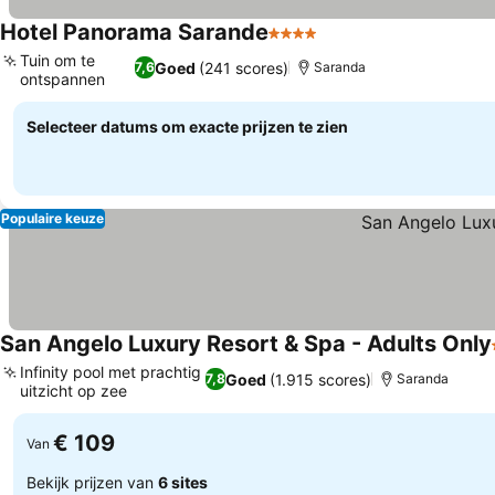
Hotel Panorama Sarande
4 Sterren
Tuin om te
Goed
(241 scores)
7,6
Saranda
ontspannen
Selecteer datums om exacte prijzen te zien
Populaire keuze
San Angelo Luxury Resort & Spa - Adults Only
Infinity pool met prachtig
Goed
(1.915 scores)
7,8
Saranda
uitzicht op zee
€ 109
Van
Bekijk prijzen van
6 sites