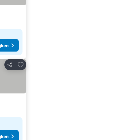
ijken
Toevoegen aan favorieten
Delen
ijken