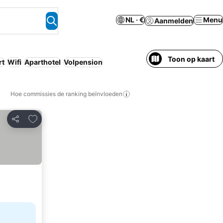
NL · €
Menu
Aanmelden
Toon op kaart
rt
Wifi
Aparthotel
Volpension
Hoe commissies de ranking beïnvloeden
Toevoegen aan favorieten
Delen