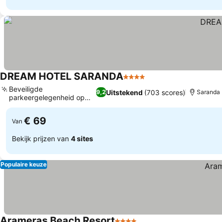
DREAM HOTEL SARANDA
4 Sterren
Beveiligde
Uitstekend
(703 scores)
9,2
Saranda
parkeergelegenheid op
het terrein
€ 69
Van
Bekijk prijzen van
4 sites
Populaire keuze
Arameras Beach Resort