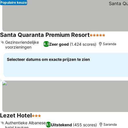
Populaire keuze
Santa Quaranta Premium Resort
5 Sterren
Gezinsvriendelijke
Zeer goed
(1.424 scores)
8,3
Saranda
voorzieningen
Selecteer datums om exacte prijzen te zien
Lezet Hotel
3 Sterren
Authentieke Albanese
Uitstekend
(455 scores)
9,1
Saranda
halal keuken