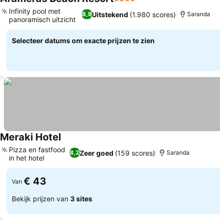
4 Sterren
Infinity pool met
Uitstekend
(1.980 scores)
8,9
Saranda
panoramisch uitzicht
Selecteer datums om exacte prijzen te zien
Meraki Hotel
Pizza en fastfood
Zeer goed
(159 scores)
8,2
Saranda
in het hotel
€ 43
Van
Bekijk prijzen van
3 sites