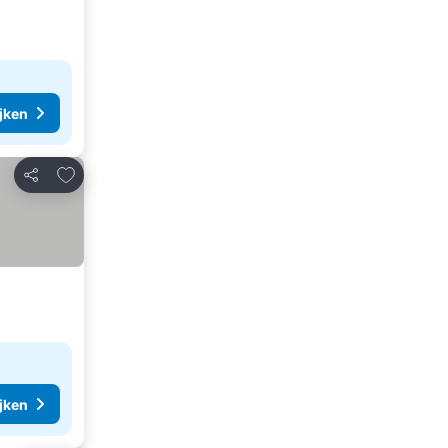
ijken
Toevoegen aan favorieten
Delen
ijken