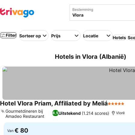
Bestemming
Filter
Sorteer op
Prijs
Locatie
Hotels
Sco
Hotels in Vlora (Albanië)
Hotel Vlora Priam, Affiliated by Meliá
5 Sterren
Gourmetdineren bij
Uitstekend
(1.214 scores)
8,5
Vlorë
Amadeo Restaurant
€ 80
Van