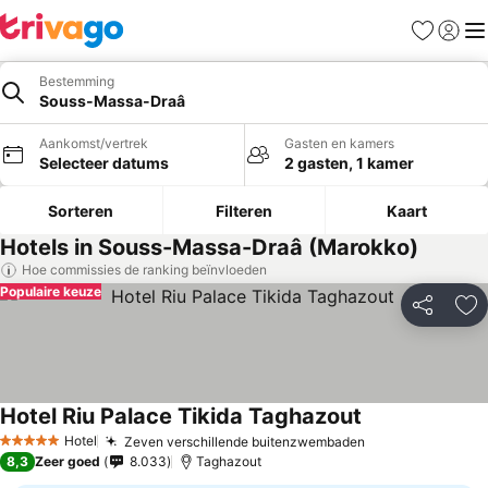
Favorieten
Aanmel
Me
Bestemming
Souss-Massa-Draâ
Aankomst/vertrek
Gasten en kamers
Selecteer datums
2 gasten, 1 kamer
Sorteren
Filteren
Kaart
Hotels in Souss-Massa-Draâ (Marokko)
Hoe commissies de ranking beïnvloeden
Populaire keuze
Delen
To
Hotel Riu Palace Tikida Taghazout
Hotel
Zeven verschillende buitenzwembaden
5 Sterren
8,3
Zeer goed
8.033
Taghazout