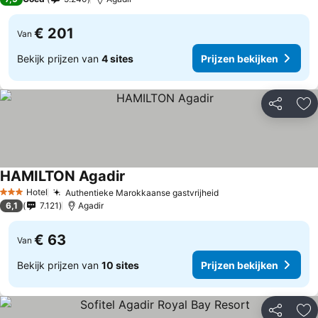
€ 201
Van
Bekijk prijzen van
4 sites
Prijzen bekijken
Delen
To
HAMILTON Agadir
Hotel
Authentieke Marokkaanse gastvrijheid
3 Sterren
6,1
7.121
Agadir
€ 63
Van
Bekijk prijzen van
10 sites
Prijzen bekijken
Delen
To