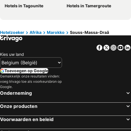
Hotels in Tagounite
Hotels in Tamergroute
Hotels in Rhodos
Hotels in Kreta
Hotels in Gardameer
Hotels in Costa Brava
Hotels in Bretagne
Hotels in Moezel
Hotels in Sicilië
Hotels in Malta
Hotelzoeker
Afrika
Marokko
Souss-Massa-Draâ
Hotels in Gran Canaria
Hotels in Turkije
Facebook
Twitter
Insta
Yo
Kies uw land
Toevoegen op Google
Gemakkelijk onze resultaten vinden:
voeg trivago toe als voorkeursbron op
Google.
Onderneming
Onze producten
Voorwaarden en beleid