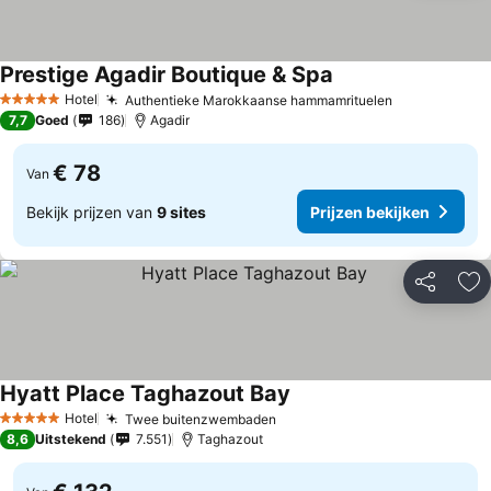
Prestige Agadir Boutique & Spa
Hotel
Authentieke Marokkaanse hammamrituelen
5 Sterren
7,7
Goed
186
Agadir
€ 78
Van
Bekijk prijzen van
9 sites
Prijzen bekijken
Delen
To
Hyatt Place Taghazout Bay
Hotel
Twee buitenzwembaden
5 Sterren
8,6
Uitstekend
7.551
Taghazout