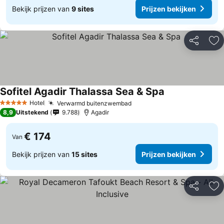
Bekijk prijzen van
9 sites
Prijzen bekijken
Delen
To
Sofitel Agadir Thalassa Sea & Spa
Hotel
Verwarmd buitenzwembad
5 Sterren
8,9
Uitstekend
9.788
Agadir
€ 174
Van
Bekijk prijzen van
15 sites
Prijzen bekijken
Delen
To