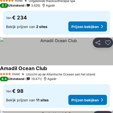
Hotel
Uitgebreide thalassotherapie spa
5 Sterren
8,7
Uitstekend
5.626
Agadir
€ 234
Van
Bekijk prijzen van
2 sites
Prijzen bekijken
Delen
To
Amadil Ocean Club
Hotel
Uitzicht op de Atlantische Oceaan aan het strand
4 Sterren
8,4
Uitstekend
19.471
Agadir
€ 98
Van
Bekijk prijzen van
11 sites
Prijzen bekijken