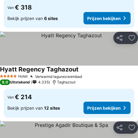
€ 318
Van
Bekijk prijzen van
6 sites
Prijzen bekijken
Delen
To
Hyatt Regency Taghazout
Hotel
Verwarmd lagunezwembad
5 Sterren
9,0
Uitstekend
4.335
Taghazout
€ 214
Van
Bekijk prijzen van
12 sites
Prijzen bekijken
Delen
To