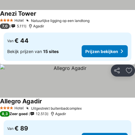
Anezi Tower
Hotel
Natuurlijke ligging op een landtong
4 Sterren
7,0
5.111
Agadir
€ 44
Van
Bekijk prijzen van
15 sites
Prijzen bekijken
Delen
To
Allegro Agadir
Hotel
Uitgestrekt buitenbadcomplex
4 Sterren
8,3
Zeer goed
12.513
Agadir
€ 89
Van