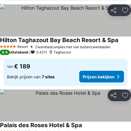
Delen
To
Hilton Taghazout Bay Beach Resort & Spa
Resort
Zwembadcomplex met vier buitenzwembaden
5 Sterren
8,9
Uitstekend
5.427
Taghazout
€ 189
Van
Bekijk prijzen van
7 sites
Prijzen bekijken
Delen
To
Palais des Roses Hotel & Spa