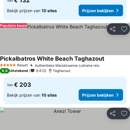
€ 132
Van
Bekijk prijzen van
10 sites
Prijzen bekijken
Populaire keuze
Delen
To
Pickalbatros White Beach Taghazout
Resort
Authentieke Marokkaanse culinaire reis
5 Sterren
9,0
Uitstekend
9.412
Taghazout
€ 203
Van
Bekijk prijzen van
10 sites
Prijzen bekijken
Delen
To