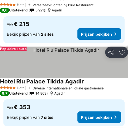
Hotel
Verse zeevruchten bij Blue Restaurant
5 Sterren
8,6
Uitstekend
5.921
Agadir
€ 215
Van
Bekijk prijzen van
2 sites
Prijzen bekijken
Populaire keuze
Delen
To
Hotel Riu Palace Tikida Agadir
Hotel
Diverse internationale en lokale gastronomie
5 Sterren
8,7
Uitstekend
14.863
Agadir
€ 353
Van
Bekijk prijzen van
7 sites
Prijzen bekijken