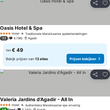
Delen
To
Oasis Hotel & Spa
Hotel
Traditionele Marokkaanse spabehandelingen
4 Sterren
7,1
6.796
Agadir
€ 49
Van
Bekijk prijzen van
13 sites
Prijzen bekijken
Delen
To
Valeria Jardins d'Agadir - All In
Hotel
Authentieke Marokkaanse spa-ervaring
4 Sterren
7,9
Goed
5.240
Agadir