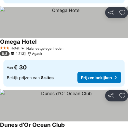
Delen
To
Omega Hotel
Hotel
Halal eetgelegenheden
3 Sterren
6,8
1.213
Agadir
€ 30
Van
Bekijk prijzen van
8 sites
Prijzen bekijken
Delen
To
Dunes d'Or Ocean Club