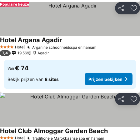
Populaire keuze
Delen
To
Hotel Argana Agadir
Hotel
Arganine schoonheidsspa en hamam
4 Sterren
7,4
19.569
Agadir
€ 74
Van
Bekijk prijzen van
8 sites
Prijzen bekijken
Delen
To
Hotel Club Almoggar Garden Beach
Hotel
Traditionele Marokkaanse spa en hamam