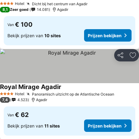
Hotel
Dicht bij het centrum van Agadir
4 Sterren
8,1
Zeer goed
14.081
Agadir
€ 100
Van
Bekijk prijzen van
10 sites
Prijzen bekijken
Delen
To
Royal Mirage Agadir
Hotel
Panoramisch uitzicht op de Atlantische Oceaan
4 Sterren
7,4
4.523
Agadir
€ 62
Van
Bekijk prijzen van
11 sites
Prijzen bekijken