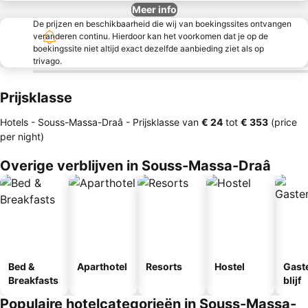
Meer info
De prijzen en beschikbaarheid die wij van boekingssites ontvangen
veranderen continu. Hierdoor kan het voorkomen dat je op de
boekingssite niet altijd exact dezelfde aanbieding ziet als op
trivago.
Prijsklasse
Hotels - Souss-Massa-Draâ -
Prijsklasse
van
‎€ 24
tot
‎€ 353
(price
per night)
Overige verblijven in Souss-Massa-Draâ
Bed &
Aparthotel
Resorts
Hostel
Gast
Breakfasts
blijf
Populaire hotelcategorieën in Souss-Massa-