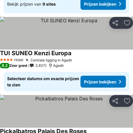
Bekijk prijzen van
9 sites
Prijzen bekijken
Delen
To
TUI SUNEO Kenzi Europa
Hotel
Centrale ligging in Agadir
4 Sterren
8,2
Zeer goed
3.837
Agadir
Selecteer datums om exacte prijzen
Prijzen bekijken
te zien
Delen
To
Pickalbatros Palais Des Roses