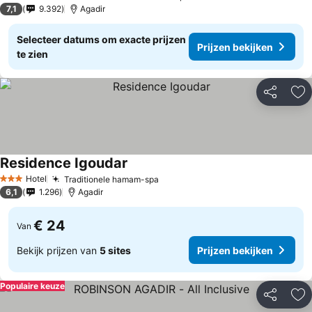
4 Sterren
7,1
9.392
Agadir
Selecteer datums om exacte prijzen
Prijzen bekijken
te zien
Delen
To
Residence Igoudar
Hotel
Traditionele hamam-spa
3 Sterren
6,1
1.296
Agadir
€ 24
Van
Bekijk prijzen van
5 sites
Prijzen bekijken
Populaire keuze
Delen
To