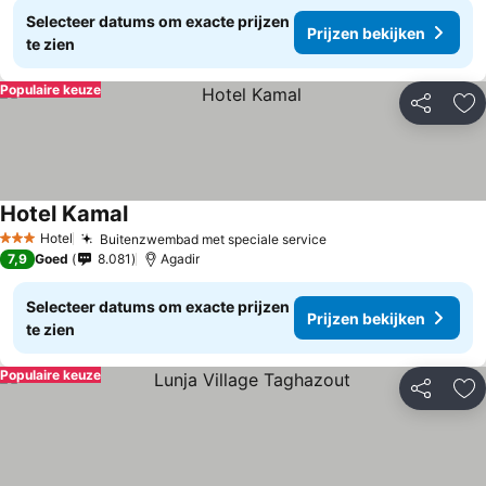
Selecteer datums om exacte prijzen
Prijzen bekijken
te zien
Populaire keuze
Delen
To
Hotel Kamal
Hotel
Buitenzwembad met speciale service
3 Sterren
7,9
Goed
8.081
Agadir
Selecteer datums om exacte prijzen
Prijzen bekijken
te zien
Populaire keuze
Delen
To