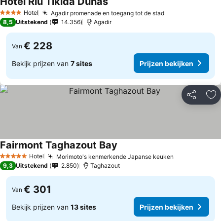
Hotel Riu Tikida Dunas
Hotel
Agadir promenade en toegang tot de stad
4 Sterren
8,5
Uitstekend
14.356
Agadir
€ 228
Van
Bekijk prijzen van
7 sites
Prijzen bekijken
Delen
To
Fairmont Taghazout Bay
Hotel
Morimoto's kenmerkende Japanse keuken
5 Sterren
9,3
Uitstekend
2.850
Taghazout
€ 301
Van
Bekijk prijzen van
13 sites
Prijzen bekijken