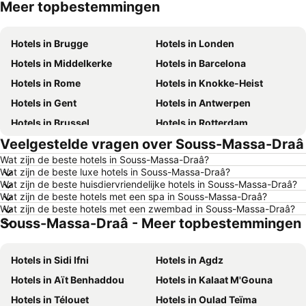
Meer topbestemmingen
Hotels in België
Hotels in Belgische Ardennen
Hotels in Brugge
Hotels in Londen
Hotels in Middelkerke
Hotels in Barcelona
Hotels in Rome
Hotels in Knokke-Heist
Hotels in Gent
Hotels in Antwerpen
Hotels in Brussel
Hotels in Rotterdam
Veelgestelde vragen over Souss-Massa-Draâ
Hotels in Maastricht
Hotels in Durbuy
Wat zijn de beste hotels in Souss-Massa-Draâ?
Hotels in Hasselt
Hotels in New York
Wat zijn de beste luxe hotels in Souss-Massa-Draâ?
Hotels in Boulogne-sur-Mer
Hotels in De Haan
Wat zijn de beste huisdiervriendelijke hotels in Souss-Massa-Draâ?
Wat zijn de beste hotels met een spa in Souss-Massa-Draâ?
Hotels in Le Touquet-Paris-Plage
Hotels in Duinkerke
Wat zijn de beste hotels met een zwembad in Souss-Massa-Draâ?
Souss-Massa-Draâ - Meer topbestemmingen
Hotels in Málaga
Hotels in Frankrijk
Hotels in Luxemburg
Hotels in Tenerife
Hotels in Sidi Ifni
Hotels in Agdz
Hotels in Mallorca
Hotels in Ibiza
Hotels in Aït Benhaddou
Hotels in Kalaat M'Gouna
Hotels in Italië
Hotels in Normandië
Hotels in Télouet
Hotels in Oulad Teïma
Hotels in Nederland
Hotels in Griekenland