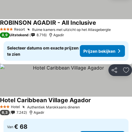
ROBINSON AGADIR - All Inclusive
Resort
Ruime kamers met uitzicht op het Atlasgebergte
4 Sterren
8,9
Uitstekend
8.716
Agadir
Selecteer datums om exacte prijzen
Prijzen bekijken
te zien
Delen
To
Hotel Caribbean Village Agador
Hotel
Authentiek Marokkaans dineren
3 Sterren
6,3
7.242
Agadir
€ 68
Van