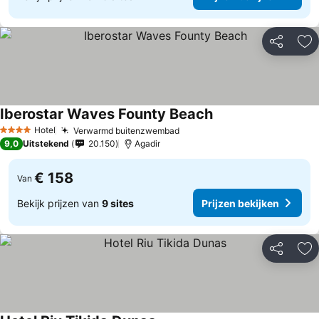
Delen
To
Iberostar Waves Founty Beach
Hotel
Verwarmd buitenzwembad
4 Sterren
9,0
Uitstekend
20.150
Agadir
€ 158
Van
Bekijk prijzen van
9 sites
Prijzen bekijken
Delen
To