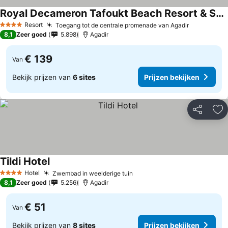
Royal Decameron Tafoukt Beach Resort & Spa - All Inclusive
Resort
Toegang tot de centrale promenade van Agadir
4 Sterren
8,1
Zeer goed
5.898
Agadir
€ 139
Van
Bekijk prijzen van
6 sites
Prijzen bekijken
Delen
To
Tildi Hotel
Hotel
Zwembad in weelderige tuin
4 Sterren
8,1
Zeer goed
5.256
Agadir
€ 51
Van
Bekijk prijzen van
8 sites
Prijzen bekijken