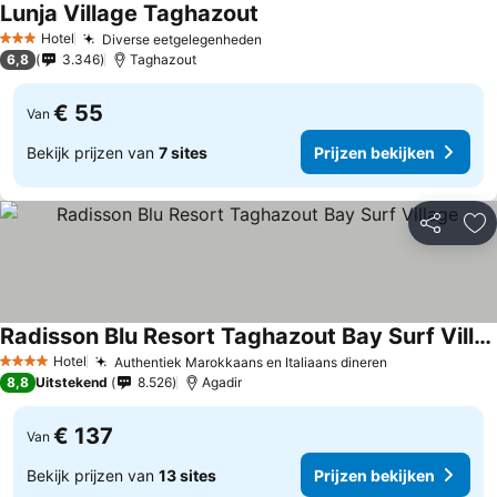
Lunja Village Taghazout
Hotel
Diverse eetgelegenheden
3 Sterren
6,8
3.346
Taghazout
€ 55
Van
Bekijk prijzen van
7 sites
Prijzen bekijken
Delen
To
Radisson Blu Resort Taghazout Bay Surf Village
Hotel
Authentiek Marokkaans en Italiaans dineren
4 Sterren
8,8
Uitstekend
8.526
Agadir
€ 137
Van
Bekijk prijzen van
13 sites
Prijzen bekijken