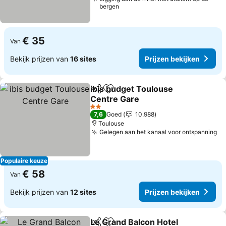
bergen
€ 35
Van
Bekijk prijzen van
16 sites
Prijzen bekijken
ibis budget Toulouse
Delen
Toevoegen aan favorieten
Centre Gare
Prijzen bekijken
2 Sterren
7,6
Goed
10.988
Toulouse
Gelegen aan het kanaal voor ontspanning
Pr
Populaire keuze
€ 58
Van
Bekijk prijzen van
12 sites
Prijzen bekijken
Le Grand Balcon Hotel