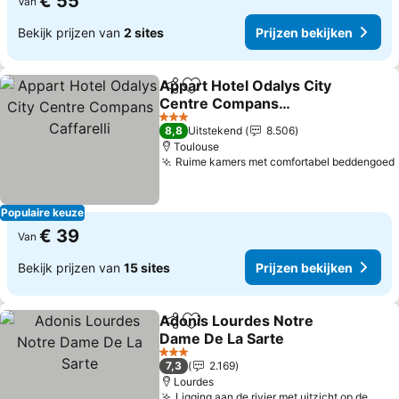
€ 55
Van
Bekijk prijzen van
2 sites
Prijzen bekijken
Appart Hotel Odalys City
Delen
Toevoegen aan favorieten
Centre Compans
Caffarelli
Prijzen bekijken
3 Sterren
8,8
Uitstekend
8.506
Toulouse
Ruime kamers met comfortabel beddengoed
Populaire keuze
€ 39
Van
Bekijk prijzen van
15 sites
Prijzen bekijken
Adonis Lourdes Notre
Delen
Toevoegen aan favorieten
Dame De La Sarte
Prijzen bekijken
3 Sterren
7,3
2.169
Lourdes
Ligging aan de rivier met uitzicht op de