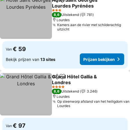
Hôtel Saint Georges
Delen
Toevoegen aan favorieten
Lourdes Pyrénées
Prijzen bekijken
3 Sterren
8,6
Uitstekend
781
Lourdes
Kamers aan de rivier met schilderachtig
uitzicht
€ 59
Van
Bekijk prijzen van
13 sites
Prijzen bekijken
Grand Hôtel Gallia &
Delen
Toevoegen aan favorieten
Londres
Prijzen bekijken
4 Sterren
8,6
Uitstekend
3.246
Lourdes
Op steenworp afstand van het heiligdom van
Lourdes
€ 97
Van