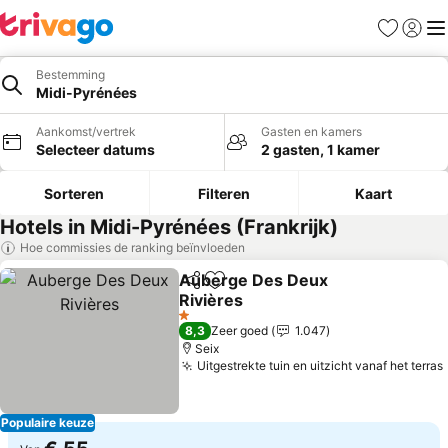
Favorieten
Aanmel
Me
Bestemming
Midi-Pyrénées
Aankomst/vertrek
Gasten en kamers
Selecteer datums
2 gasten, 1 kamer
Sorteren
Filteren
Kaart
Hotels in Midi-Pyrénées (Frankrijk)
Hoe commissies de ranking beïnvloeden
Auberge Des Deux
Delen
Toevoegen aan favorieten
Rivières
Prijzen bekijken
1 Sterren
8,3
Zeer goed
1.047
Seix
Uitgestrekte tuin en uitzicht vanaf het terras
Populaire keuze