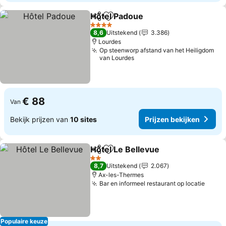
Hôtel Padoue
Delen
Toevoegen aan favorieten
Prijzen bekij
4 Sterren
8,6
Uitstekend
3.386
Lourdes
Op steenworp afstand van het Heiligdom
van Lourdes
€ 88
Van
Bekijk prijzen van
10 sites
Prijzen bekijken
Hôtel Le Bellevue
Delen
Toevoegen aan favorieten
Prijzen b
2 Sterren
8,7
Uitstekend
2.067
Ax-les-Thermes
Bar en informeel restaurant op locatie
Prijz
Populaire keuze