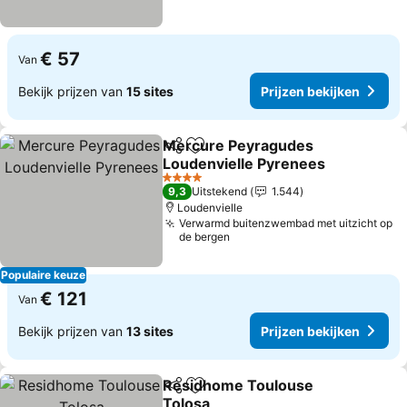
€ 57
Van
Bekijk prijzen van
15 sites
Prijzen bekijken
Mercure Peyragudes
Delen
Toevoegen aan favorieten
Loudenvielle Pyrenees
Prijzen bekijken
4 Sterren
9,3
Uitstekend
1.544
Loudenvielle
Verwarmd buitenzwembad met uitzicht op
de bergen
Populaire keuze
€ 121
Van
Bekijk prijzen van
13 sites
Prijzen bekijken
Residhome Toulouse
Delen
Toevoegen aan favorieten
Tolosa