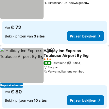
Historisch 19e-eeuws gebouw
Prijzen bek
€ 72
Van
Bekijk prijzen van
3 sites
Prijzen bekijken
Holiday Inn Express
Delen
Toevoegen aan favorieten
Toulouse Airport By Ihg
Prijzen bekijken
3 Sterren
9,0
Uitstekend
6.954
Blagnac
Verwarmd buitenzwembad
Prijzen bekij
Populaire keuze
€ 80
Van
Bekijk prijzen van
10 sites
Prijzen bekijken