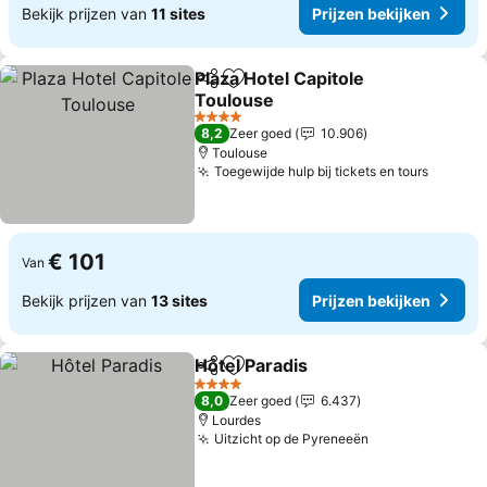
Bekijk prijzen van
11 sites
Prijzen bekijken
Plaza Hotel Capitole
Delen
Toevoegen aan favorieten
Toulouse
Prijzen bekijken
4 Sterren
8,2
Zeer goed
10.906
Toulouse
Toegewijde hulp bij tickets en tours
Prijzen
€ 101
Van
Bekijk prijzen van
13 sites
Prijzen bekijken
Hôtel Paradis
Delen
Toevoegen aan favorieten
Prijzen bekij
4 Sterren
8,0
Zeer goed
6.437
Lourdes
Uitzicht op de Pyreneeën
Prijzen bekijk