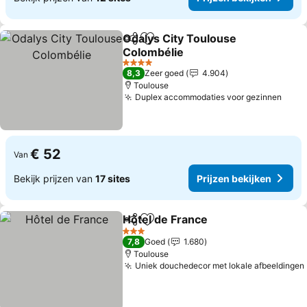
Odalys City Toulouse
Delen
Toevoegen aan favorieten
Colombélie
Prijzen bekijken
4 Sterren
8,3
Zeer goed
4.904
Toulouse
Duplex accommodaties voor gezinnen
Prijz
€ 52
Van
Bekijk prijzen van
17 sites
Prijzen bekijken
Hôtel de France
Delen
Toevoegen aan favorieten
Prijzen bek
3 Sterren
7,8
Goed
1.680
Toulouse
Uniek douchedecor met lokale afbeeldingen