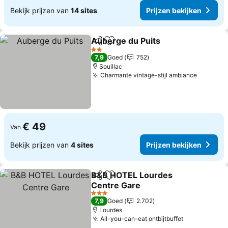
Bekijk prijzen van
14 sites
Prijzen bekijken
Auberge du Puits
Delen
Toevoegen aan favorieten
Prijzen b
2 Sterren
7,9
Goed
752
Souillac
Charmante vintage-stijl ambiance
Prijzen 
€ 49
Van
Bekijk prijzen van
4 sites
Prijzen bekijken
B&B HOTEL Lourdes
Delen
Toevoegen aan favorieten
Centre Gare
Prijzen bekijken
3 Sterren
7,9
Goed
2.702
Lourdes
All-you-can-eat ontbijtbuffet
Prijzen bek