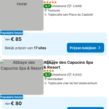
Delen
Toevoegen aan favorieten
Prij
5 Sterren
8,7
Uitstekend
3.649
Toulouse
Toplocatie aan Place du Capitole
Prijzen 
Populaire keuze
€ 85
Van
Bekijk prijzen van
17 sites
Prijzen bekijken
Abbaye des Capucins Spa
Delen
Toevoegen aan favorieten
& Resort
Prijzen bekijken
4 Sterren
8,7
Uitstekend
6.442
Montauban
Toplocatie vlak bij het stadscentrum
Prijze
Populaire keuze
€ 80
Van