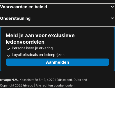
Hotels in Cazaubon
Hotels in Campan
Voorwaarden en beleid
Hotels in Aragnouet
Hotels in L'Hospitalet-du-Larzac
Ondersteuning
Hotels in Saint-Geniez-d'Olt
Hotels in Seilh
Hotels in Cordes-Sur-Ciel
Hotels in Labastide-Rouairoux
Meld je aan voor exclusieve
ledenvoordelen
Personaliseer je ervaring
Loyaliteitsdeals en ledenprijzen
Aanmelden
trivago N.V.
, Kesselstraße 5 – 7, 40221 Düsseldorf, Duitsland
Copyright 2026 trivago | Alle rechten voorbehouden.