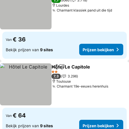
7,7
Goed
3.718
Lourdes
Charmant klassiek pand uit die tijd
Prijzen 
€ 36
Van
Bekijk prijzen van
9 sites
Prijzen bekijken
Hôtel Le Capitole
Delen
Toevoegen aan favorieten
Prijzen b
2 Sterren
7,3
3.296
Toulouse
Charmant 19e-eeuws herenhuis
Prijzen b
€ 64
Van
Bekijk prijzen van
9 sites
Prijzen bekijken