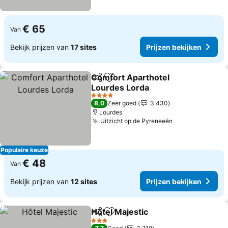
€ 65
Van
Bekijk prijzen van
17 sites
Prijzen bekijken
Comfort Aparthotel
Delen
Toevoegen aan favorieten
Lourdes Lorda
Prijzen bekijken
4 Sterren
8,0
Zeer goed
3.430
Lourdes
Uitzicht op de Pyreneeën
Prijzen bekijk
Populaire keuze
€ 48
Van
Bekijk prijzen van
12 sites
Prijzen bekijken
Hôtel Majestic
Delen
Toevoegen aan favorieten
Prijzen beki
3 Sterren