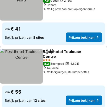
7,9
Goed
2.160
Cahors
Veilig privéparkeren op eigen terrein
Prijze
€ 41
Van
Bekijk prijzen van
8 sites
Prijzen bekijken
Residhotel Toulouse
Delen
Toevoegen aan favorieten
Centre
Prijzen bekijken
3 Sterren
8,2
Zeer goed
6.894
Toulouse
Volledig uitgeruste kitchenettes
Prijzen be
€ 55
Van
Bekijk prijzen van
12 sites
Prijzen bekijken