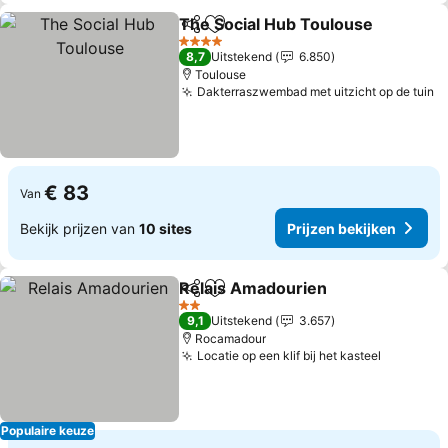
The Social Hub Toulouse
Delen
Toevoegen aan favorieten
P
4 Sterren
8,7
Uitstekend
6.850
Toulouse
Dakterraszwembad met uitzicht op de tuin
P
€ 83
Van
Bekijk prijzen van
10 sites
Prijzen bekijken
Relais Amadourien
Delen
Toevoegen aan favorieten
Prijzen
2 Sterren
9,1
Uitstekend
3.657
Rocamadour
Locatie op een klif bij het kasteel
Prijzen b
Populaire keuze