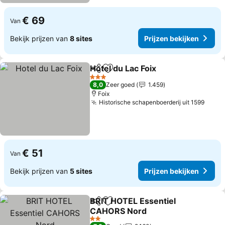
€ 69
Van
Bekijk prijzen van
8 sites
Prijzen bekijken
Hotel du Lac Foix
Delen
Toevoegen aan favorieten
Prijzen b
3 Sterren
8,0
Zeer goed
1.459
Foix
Historische schapenboerderij uit 1599
Prijz
€ 51
Van
Bekijk prijzen van
5 sites
Prijzen bekijken
BRIT HOTEL Essentiel
Delen
Toevoegen aan favorieten
CAHORS Nord
Prijzen bekijken
2 Sterren