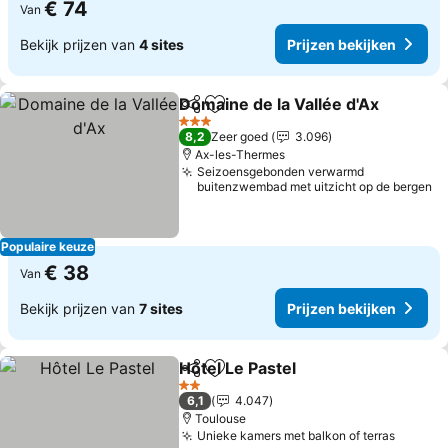
€ 74
Van
Bekijk prijzen van
4 sites
Prijzen bekijken
Domaine de la Vallée d'Ax
Delen
Toevoegen aan favorieten
3 Sterren
8,2
Zeer goed
3.096
Ax-les-Thermes
Seizoensgebonden verwarmd
buitenzwembad met uitzicht op de bergen
Populaire keuze
€ 38
Van
Bekijk prijzen van
7 sites
Prijzen bekijken
Hôtel Le Pastel
Delen
Toevoegen aan favorieten
Prijzen bek
2 Sterren
6,1
4.047
Toulouse
Unieke kamers met balkon of terras
Prijzen