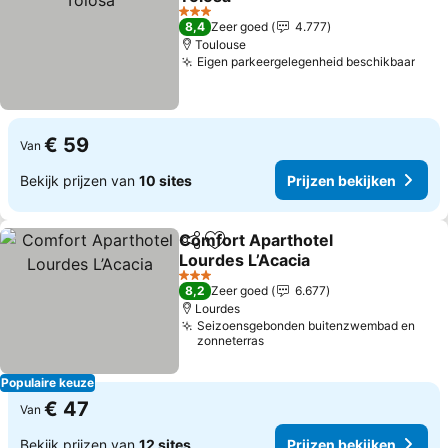
Prijzen bekijken
3 Sterren
8,4
Zeer goed
4.777
Toulouse
Eigen parkeergelegenheid beschikbaar
Prij
€ 59
Van
Bekijk prijzen van
10 sites
Prijzen bekijken
Comfort Aparthotel
Delen
Toevoegen aan favorieten
Lourdes L’Acacia
Prijzen bekijken
3 Sterren
8,2
Zeer goed
6.677
Lourdes
Seizoensgebonden buitenzwembad en
zonneterras
Populaire keuze
€ 47
Van
Bekijk prijzen van
12 sites
Prijzen bekijken