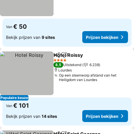
€ 50
Van
Bekijk prijzen van
9 sites
Prijzen bekijken
Hotel Roissy
Delen
Toevoegen aan favorieten
Prijzen bekijk
4 Sterren
8,5
Uitstekend
6.238
Lourdes
Op een steenworp afstand van het
Heiligdom van Lourdes
Populaire keuze
€ 101
Van
Bekijk prijzen van
14 sites
Prijzen bekijken