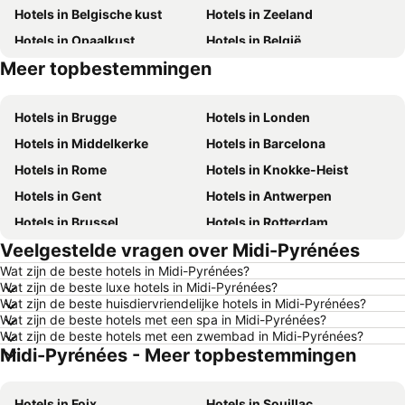
Hotels in Belgische kust
Hotels in Zeeland
Hotels in Opaalkust
Hotels in België
Meer topbestemmingen
Hotels in Belgische Ardennen
Hotels in Luxemburg
Hotels in Brugge
Hotels in Londen
Hotels in Middelkerke
Hotels in Barcelona
Hotels in Rome
Hotels in Knokke-Heist
Hotels in Gent
Hotels in Antwerpen
Hotels in Brussel
Hotels in Rotterdam
Veelgestelde vragen over Midi-Pyrénées
Hotels in Maastricht
Hotels in Durbuy
Wat zijn de beste hotels in Midi-Pyrénées?
Hotels in Hasselt
Hotels in New York
Wat zijn de beste luxe hotels in Midi-Pyrénées?
Hotels in Boulogne-sur-Mer
Hotels in De Haan
Wat zijn de beste huisdiervriendelijke hotels in Midi-Pyrénées?
Wat zijn de beste hotels met een spa in Midi-Pyrénées?
Hotels in Le Touquet-Paris-Plage
Hotels in Duinkerke
Wat zijn de beste hotels met een zwembad in Midi-Pyrénées?
Midi-Pyrénées - Meer topbestemmingen
Hotels in Málaga
Hotels in Spanje
Hotels in Frankrijk
Hotels in Tenerife
Hotels in Foix
Hotels in Souillac