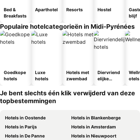
Bed &
Aparthotel
Resorts
Hostel
Gast
Breakfasts
blijf
Populaire hotelcategorieën in Midi-Pyrénées
Goedkope
Luxe
Hotels met
Diervriend
Well
hotels
hotels
zwembad
elijke
otels
hotels
Je bent slechts één klik verwijderd van deze
topbestemmingen
Hotels in Oostende
Hotels in Blankenberge
Hotels in Parijs
Hotels in Amsterdam
Hotels in De Panne
Hotels in Nieuwpoort