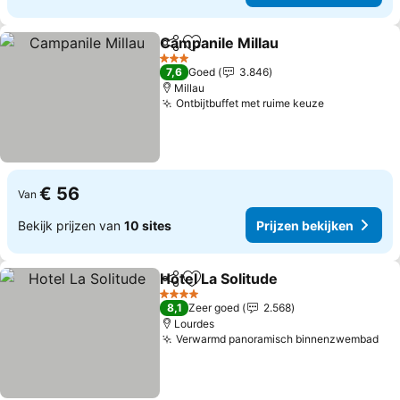
Campanile Millau
Delen
Toevoegen aan favorieten
Prijzen b
3 Sterren
7,6
Goed
3.846
Millau
Ontbijtbuffet met ruime keuze
Prijzen bek
€ 56
Van
Bekijk prijzen van
10 sites
Prijzen bekijken
Hotel La Solitude
Delen
Toevoegen aan favorieten
Prijzen b
4 Sterren
8,1
Zeer goed
2.568
Lourdes
Verwarmd panoramisch binnenzwembad
Pri