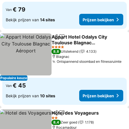
€ 79
Van
Bekijk prijzen van
14 sites
Prijzen bekijken
Appart Hotel Odalys City
Delen
Toevoegen aan favorieten
Toulouse Blagnac
Aéroport
Prijzen bekijken
4 Sterren
8,8
Uitstekend
4.133
Blagnac
Ontspannend stoombad en fitnessruimte
Pri
Populaire keuze
€ 45
Van
Bekijk prijzen van
10 sites
Prijzen bekijken
Hotel des Voyageurs
Delen
Toevoegen aan favorieten
Prijz
2 Sterren
8,4
Zeer goed
1.178
Rocamadour