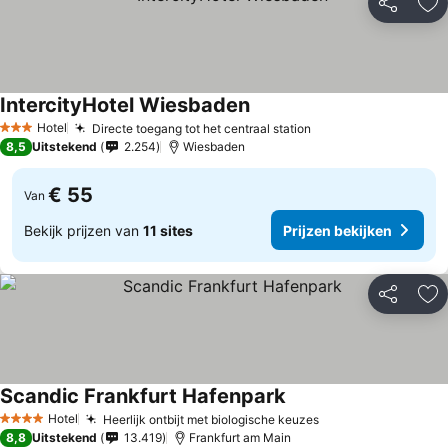
Delen
To
IntercityHotel Wiesbaden
Prijzen bekijken
Hotel
Directe toegang tot het centraal station
Prijzen bekijken
3 Sterren
8,5
Uitstekend
2.254
Wiesbaden
€ 55
Van
Bekijk prijzen van
11 sites
Prijzen bekijken
Delen
To
Scandic Frankfurt Hafenpark
Prijzen bekijken
Hotel
Heerlijk ontbijt met biologische keuzes
Prijzen bekijken
4 Sterren
8,8
Uitstekend
13.419
Frankfurt am Main