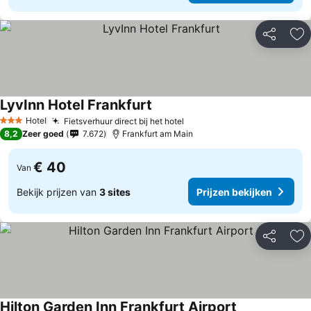
Delen
To
LyvInn Hotel Frankfurt
Prijzen bekijken
Hotel
Fietsverhuur direct bij het hotel
Prijzen bekijken
3 Sterren
8,2
Zeer goed
7.672
Frankfurt am Main
€ 40
Van
Bekijk prijzen van
3 sites
Prijzen bekijken
Delen
To
Hilton Garden Inn Frankfurt Airport