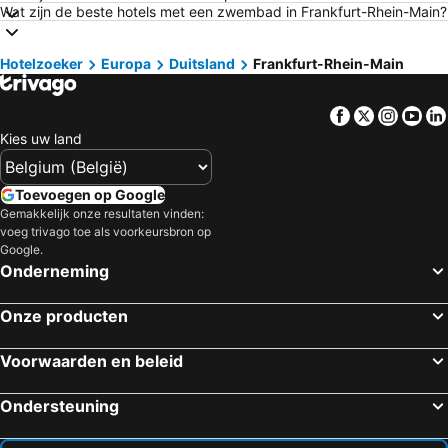
Wat zijn de beste hotels met een zwembad in Frankfurt-Rhein-Main?
Hotels in Luxemburg
Hotels in Tenerife
Hotels in Mallorca
Hotels in Ibiza
Hotelzoeker
Europa
Duitsland
Frankfurt-Rhein-Main
Hotels in Italië
Hotels in Normandië
Hotels in Nederland
Hotels in Griekenland
Facebook
Twitter
Insta
Yo
Hotels in Rhodos
Hotels in Kreta
Kies uw land
Hotels in Gardameer
Hotels in Costa Brava
Hotels in Bretagne
Hotels in Moezel
Toevoegen op Google
Gemakkelijk onze resultaten vinden:
Hotels in Sicilië
Hotels in Malta
voeg trivago toe als voorkeursbron op
Hotels in Gran Canaria
Hotels in Turkije
Google.
Onderneming
Onze producten
Voorwaarden en beleid
Ondersteuning