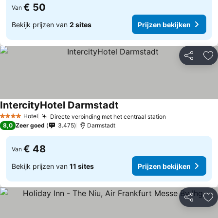
€ 50
Van
Bekijk prijzen van
2 sites
Prijzen bekijken
Delen
To
IntercityHotel Darmstadt
Prijzen bekijken
Hotel
Directe verbinding met het centraal station
Prijzen bekijk
4 Sterren
8,0
Zeer goed
3.475
Darmstadt
€ 48
Van
Bekijk prijzen van
11 sites
Prijzen bekijken
Delen
To