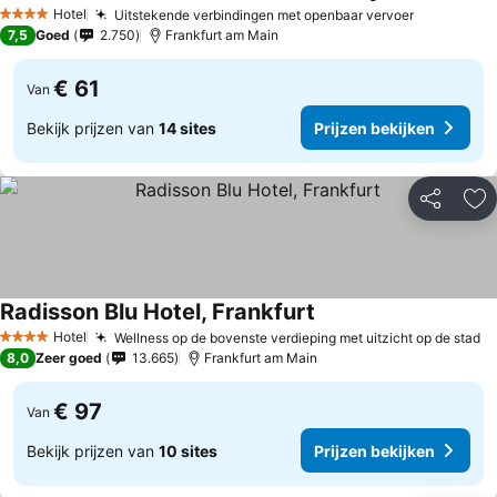
Prijze
Hotel
Uitstekende verbindingen met openbaar vervoer
Prijzen be
4 Sterren
7,5
Goed
2.750
Frankfurt am Main
€ 61
Van
Bekijk prijzen van
14 sites
Prijzen bekijken
Delen
To
Radisson Blu Hotel, Frankfurt
Prijzen bekijken
Hotel
Wellness op de bovenste verdieping met uitzicht op de stad
Pr
4 Sterren
8,0
Zeer goed
13.665
Frankfurt am Main
€ 97
Van
Bekijk prijzen van
10 sites
Prijzen bekijken