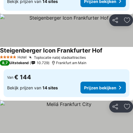
Bekijk prijzen van
14 sites
Prijzen bekijken
Delen
To
Steigenberger Icon Frankfurter Hof
Prijzen bekij
Hotel
Toplocatie nabij stadsattracties
Prijzen bekijken
5 Sterren
8,7
Uitstekend
10.729
Frankfurt am Main
€ 144
Van
Bekijk prijzen van
14 sites
Prijzen bekijken
Delen
To