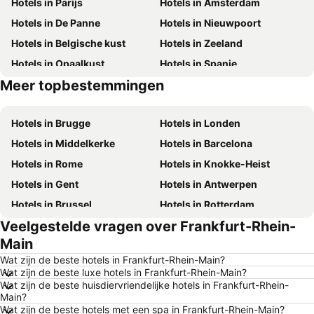
Hotels in Parijs
Hotels in Amsterdam
Hotels in De Panne
Hotels in Nieuwpoort
Hotels in Belgische kust
Hotels in Zeeland
Hotels in Opaalkust
Hotels in Spanje
Meer topbestemmingen
Hotels in België
Hotels in Belgische Ardennen
Hotels in Brugge
Hotels in Londen
Hotels in Middelkerke
Hotels in Barcelona
Hotels in Rome
Hotels in Knokke-Heist
Hotels in Gent
Hotels in Antwerpen
Hotels in Brussel
Hotels in Rotterdam
Veelgestelde vragen over Frankfurt-Rhein-
Hotels in Maastricht
Hotels in Durbuy
Main
Hotels in Hasselt
Hotels in New York
Wat zijn de beste hotels in Frankfurt-Rhein-Main?
Hotels in Boulogne-sur-Mer
Hotels in De Haan
Wat zijn de beste luxe hotels in Frankfurt-Rhein-Main?
Wat zijn de beste huisdiervriendelijke hotels in Frankfurt-Rhein-
Hotels in Le Touquet-Paris-Plage
Hotels in Duinkerke
Main?
Hotels in Málaga
Hotels in Frankrijk
Wat zijn de beste hotels met een spa in Frankfurt-Rhein-Main?