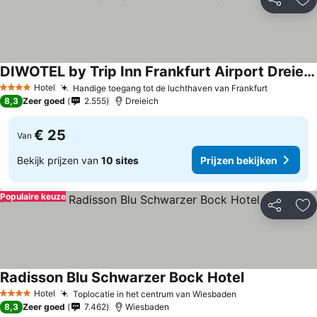
Delen
To
DIWOTEL by Trip Inn Frankfurt Airport Dreieich
Prijzen bekijken
Hotel
Handige toegang tot de luchthaven van Frankfurt
Prijzen b
4 Sterren
8,3
Zeer goed
2.555
Dreieich
€ 25
Van
Bekijk prijzen van
10 sites
Prijzen bekijken
Populaire keuze
Delen
To
Radisson Blu Schwarzer Bock Hotel
Prijzen bekij
Hotel
Toplocatie in het centrum van Wiesbaden
Prijzen bekijke
4 Sterren
8,3
Zeer goed
7.462
Wiesbaden