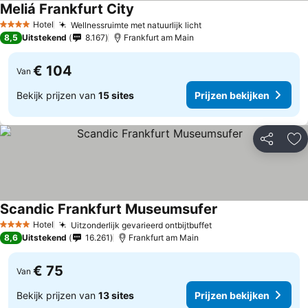
Meliá Frankfurt City
Prijzen bekijken
Hotel
Wellnessruimte met natuurlijk licht
Prijzen bekijken
4 Sterren
8,5
Uitstekend
8.167
Frankfurt am Main
€ 104
Van
Bekijk prijzen van
15 sites
Prijzen bekijken
Delen
To
Scandic Frankfurt Museumsufer
Prijzen bekijken
Hotel
Uitzonderlijk gevarieerd ontbijtbuffet
Prijzen bekijken
4 Sterren
8,6
Uitstekend
16.261
Frankfurt am Main
€ 75
Van
Bekijk prijzen van
13 sites
Prijzen bekijken