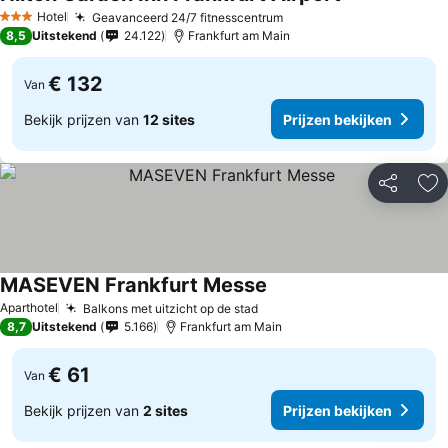
Prijzen bekijk
Hotel
Geavanceerd 24/7 fitnesscentrum
Prijzen bekijken
3 Sterren
8,5
Uitstekend
24.122
Frankfurt am Main
€ 132
Van
Bekijk prijzen van
12 sites
Prijzen bekijken
Delen
To
MASEVEN Frankfurt Messe
Prijzen bekijken
Aparthotel
Balkons met uitzicht op de stad
Prijzen bekijken
8,7
Uitstekend
5.166
Frankfurt am Main
€ 61
Van
Bekijk prijzen van
2 sites
Prijzen bekijken