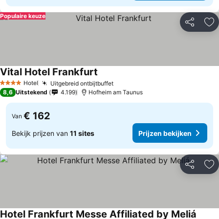
Populaire keuze
Delen
To
Vital Hotel Frankfurt
Prijzen bekijken
Hotel
Uitgebreid ontbijtbuffet
Prijzen bekijken
4 Sterren
8,6
Uitstekend
4.199
Hofheim am Taunus
€ 162
Van
Bekijk prijzen van
11 sites
Prijzen bekijken
Delen
To
Hotel Frankfurt Messe Affiliated by Meliá