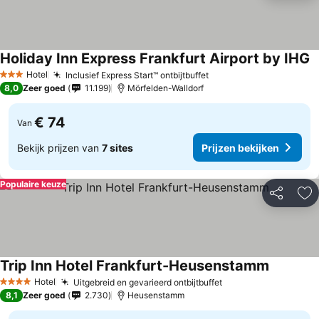
Holiday Inn Express Frankfurt Airport by IHG
P
Hotel
Inclusief Express Start™ ontbijtbuffet
Prijzen bekijken
3 Sterren
8,0
Zeer goed
11.199
Mörfelden-Walldorf
€ 74
Van
Bekijk prijzen van
7 sites
Prijzen bekijken
Populaire keuze
Delen
To
Trip Inn Hotel Frankfurt-Heusenstamm
Prijzen b
Hotel
Uitgebreid en gevarieerd ontbijtbuffet
Prijzen bekijken
4 Sterren
8,1
Zeer goed
2.730
Heusenstamm