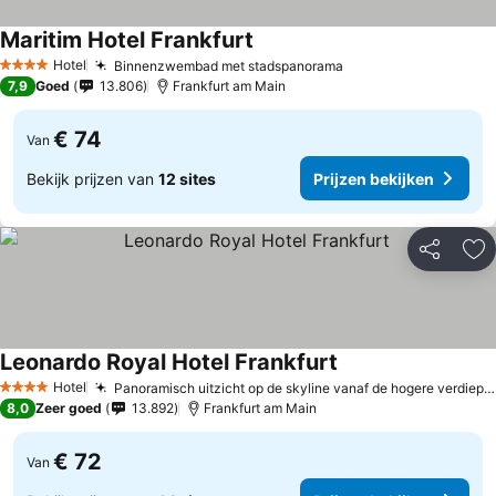
Maritim Hotel Frankfurt
Prijzen bekijken
Hotel
Binnenzwembad met stadspanorama
Prijzen bekijken
4 Sterren
7,9
Goed
13.806
Frankfurt am Main
€ 74
Van
Bekijk prijzen van
12 sites
Prijzen bekijken
Delen
To
Leonardo Royal Hotel Frankfurt
Prijzen bekijken
Hotel
Panoramisch uitzicht op de skyline vanaf de hogere verdiepingen
4 Sterren
8,0
Zeer goed
13.892
Frankfurt am Main
€ 72
Van