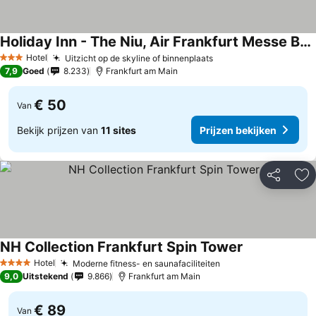
Holiday Inn - The Niu, Air Frankfurt Messe By Ihg
Prijzen bekijken
Hotel
Uitzicht op de skyline of binnenplaats
Prijzen bekijken
3 Sterren
7,9
Goed
8.233
Frankfurt am Main
€ 50
Van
Bekijk prijzen van
11 sites
Prijzen bekijken
Delen
To
NH Collection Frankfurt Spin Tower
Prijzen bekijk
Hotel
Moderne fitness- en saunafaciliteiten
Prijzen bekijken
4 Sterren
9,0
Uitstekend
9.866
Frankfurt am Main
€ 89
Van