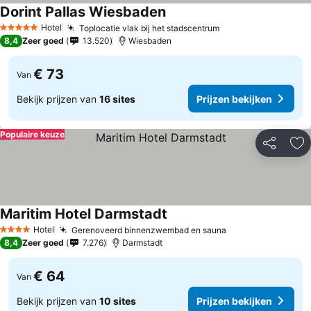
Dorint Pallas Wiesbaden
Prijzen bekijken
Hotel
Toplocatie vlak bij het stadscentrum
Prijzen bekijken
5 Sterren
8,4
Zeer goed
13.520
Wiesbaden
€ 73
Van
Bekijk prijzen van
16 sites
Prijzen bekijken
Populaire keuze
Delen
To
Maritim Hotel Darmstadt
Prijzen bekijken
Hotel
Gerenoveerd binnenzwembad en sauna
Prijzen bekijken
4 Sterren
8,4
Zeer goed
7.276
Darmstadt
€ 64
Van
Bekijk prijzen van
10 sites
Prijzen bekijken