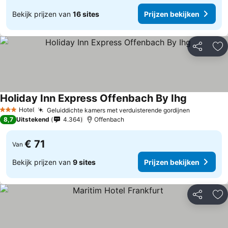
Bekijk prijzen van
16 sites
Prijzen bekijken
Delen
To
Holiday Inn Express Offenbach By Ihg
Prijzen bek
Hotel
Geluiddichte kamers met verduisterende gordijnen
Prijzen be
3 Sterren
8,7
Uitstekend
4.364
Offenbach
€ 71
Van
Bekijk prijzen van
9 sites
Prijzen bekijken
Delen
To