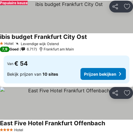
Populaire keuze
Delen
To
ibis budget Frankfurt City Ost
Prijzen bekijken
Hotel
Levendige wijk Ostend
Prijzen bekijken
1 Sterren
7,9
Goed
6.717
Frankfurt am Main
€ 54
Van
Bekijk prijzen van
10 sites
Prijzen bekijken
Delen
To
East Five Hotel Frankfurt Offenbach
Prijzen beki
Hotel
4 Sterren