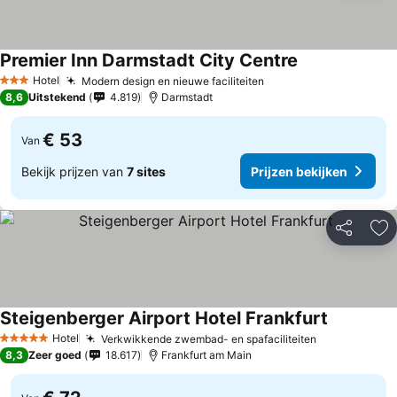
Premier Inn Darmstadt City Centre
Prijzen bekijke
Hotel
Modern design en nieuwe faciliteiten
Prijzen bekijken
3 Sterren
8,6
Uitstekend
4.819
Darmstadt
€ 53
Van
Bekijk prijzen van
7 sites
Prijzen bekijken
Delen
To
Steigenberger Airport Hotel Frankfurt
Prijzen be
Hotel
Verkwikkende zwembad- en spafaciliteiten
Prijzen beki
5 Sterren
8,3
Zeer goed
18.617
Frankfurt am Main