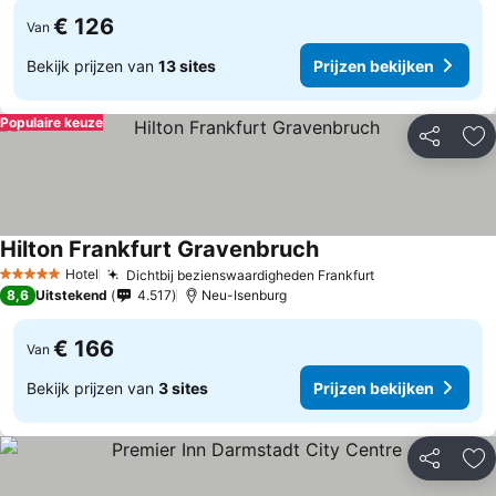
€ 126
Van
Bekijk prijzen van
13 sites
Prijzen bekijken
Populaire keuze
Delen
To
Hilton Frankfurt Gravenbruch
Prijzen bekijken
Hotel
Dichtbij bezienswaardigheden Frankfurt
Prijzen bekijk
5 Sterren
8,6
Uitstekend
4.517
Neu-Isenburg
€ 166
Van
Bekijk prijzen van
3 sites
Prijzen bekijken
Delen
To