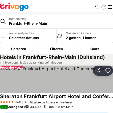
Favorieten
Aanmel
Me
Bestemming
Frankfurt-Rhein-Main
Aankomst/vertrek
Gasten en kamers
Selecteer datums
2 gasten, 1 kamer
Sorteren
Filteren
Kaart
Hotels in Frankfurt-Rhein-Main (Duitsland)
Hoe commissies de ranking beïnvloeden
Populaire keuze
Delen
To
Sheraton Frankfurt Airport Hotel and Conference Center
Prijzen bekijken
Hotel
Uitgebreide fitness en wellness
Prijzen bekijken
5 Sterren
8,3
Zeer goed
34.409
Frankfurt am Main