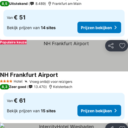
4 Sterren
8,5
Uitstekend
8.489
Frankfurt am Main
€ 51
Van
Bekijk prijzen van
14 sites
Prijzen bekijken
Populaire keuze
Delen
To
NH Frankfurt Airport
Prijzen bekijken
Hotel
Vroeg ontbijt voor reizigers
Prijzen bekijken
4 Sterren
8,3
Zeer goed
13.470
Kelsterbach
€ 61
Van
Bekijk prijzen van
15 sites
Prijzen bekijken