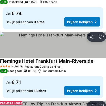
8,9
Uitstekend
1.840
Offenbach
€ 74
Van
Bekijk prijzen van
3 sites
Prijzen bekijken
Delen
To
Flemings Hotel Frankfurt Main-Riverside
Prijzen
Hotel
Restaurant Cucina da Nina
Prijzen bekijken
4 Sterren
8,4
Zeer goed
8.190
Frankfurt am Main
€ 71
Van
Bekijk prijzen van
13 sites
Prijzen bekijken
Populaire keuze