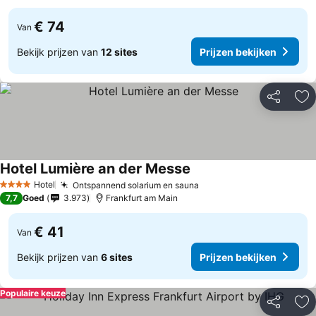
€ 74
Van
Bekijk prijzen van
12 sites
Prijzen bekijken
Delen
To
Hotel Lumière an der Messe
Prijzen bekijken
Hotel
Ontspannend solarium en sauna
Prijzen bekijken
4 Sterren
7,7
Goed
3.973
Frankfurt am Main
€ 41
Van
Bekijk prijzen van
6 sites
Prijzen bekijken
Populaire keuze
Delen
To