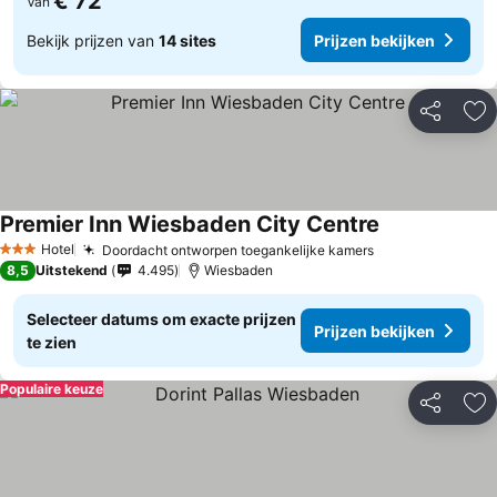
€ 72
Van
Bekijk prijzen van
14 sites
Prijzen bekijken
Delen
To
Premier Inn Wiesbaden City Centre
Prijzen bekijk
Hotel
Doordacht ontworpen toegankelijke kamers
Prijzen bekijke
3 Sterren
8,5
Uitstekend
4.495
Wiesbaden
Selecteer datums om exacte prijzen
Prijzen bekijken
te zien
Populaire keuze
Delen
To