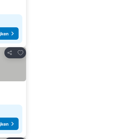
ijken
Toevoegen aan favorieten
Delen
ijken