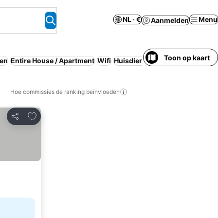
NL · €
Menu
Aanmelden
Toon op kaart
ren
Entire House / Apartment
Wifi
Huisdieren toegestaan
Spa
Hoe commissies de ranking beïnvloeden
Toevoegen aan favorieten
Delen