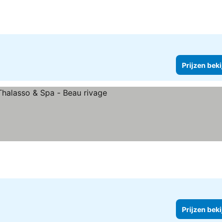
n
Prijzen bek
erren
Prijzen bek