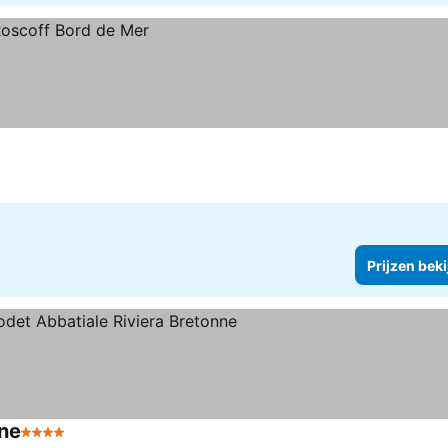
Prijzen bek
nne
4 Sterren