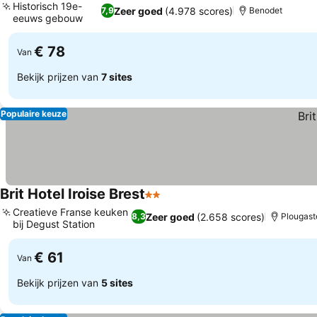
Historisch 19e-
Zeer goed
(4.978 scores)
7,9
Benodet
eeuws gebouw
€ 78
Van
Bekijk prijzen van
7 sites
Populaire keuze
Brit Hotel Iroise Brest
2 Sterren
Creatieve Franse keuken
Zeer goed
(2.658 scores)
8,3
Plougast
bij Degust Station
€ 61
Van
Bekijk prijzen van
5 sites