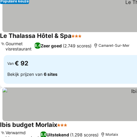
Populaire keuze
Le Thalassa Hôtel & Spa
3 Sterren
Gourmet
Zeer goed
(2.749 scores)
8,4
Camaret-Sur-Mer
visrestaurant
€ 92
Van
Bekijk prijzen van
6 sites
Ibis budget Morlaix
3 Sterren
Verwarmd
Uitstekend
(1.298 scores)
8,6
Morlaix