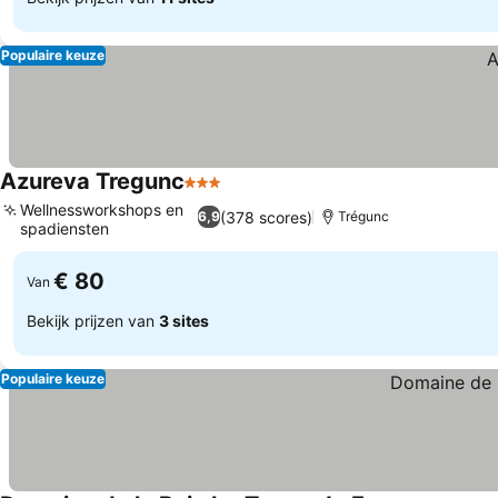
Populaire keuze
Azureva Tregunc
3 Sterren
Wellnessworkshops en
(378 scores)
6,9
Trégunc
spadiensten
€ 80
Van
Bekijk prijzen van
3 sites
Populaire keuze