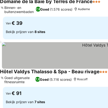
Domaine de la Baie by Terres de France
3 Sterre
Binnen- en
Goed
(1.576 scores)
7,8
Audierne
buitenzwembaden
€ 39
Van
Bekijk prijzen van
8 sites
Hôtel Valdys Thalasso & Spa - Beau rivage
3 St
Goed uitgeruste
Goed
(5.116 scores)
7,9
Roscoff
fitnessruimte
€ 91
Van
Bekijk prijzen van
7 sites