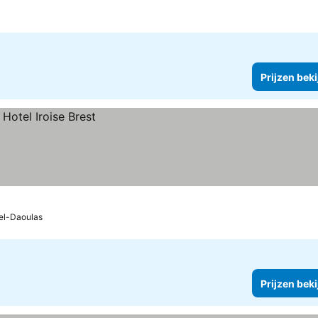
Prijzen bek
el-Daoulas
Prijzen bek