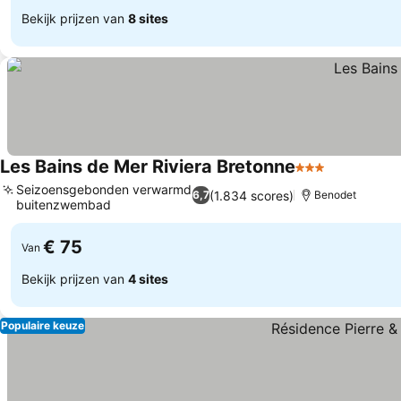
Bekijk prijzen van
8 sites
Les Bains de Mer Riviera Bretonne
3 Sterren
Seizoensgebonden verwarmd
(1.834 scores)
6,7
Benodet
buitenzwembad
€ 75
Van
Bekijk prijzen van
4 sites
Populaire keuze