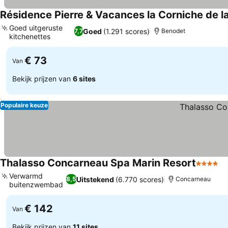
Résidence Pierre & Vacances la Corniche de l
Goed uitgeruste
Goed
(1.291 scores)
7,7
Benodet
kitchenettes
€ 73
Van
Bekijk prijzen van
6 sites
Populaire keuze
Thalasso Concarneau Spa Marin Resort
4 Sterre
Verwarmd
Uitstekend
(6.770 scores)
8,5
Concarneau
buitenzwembad
€ 142
Van
Bekijk prijzen van
11 sites