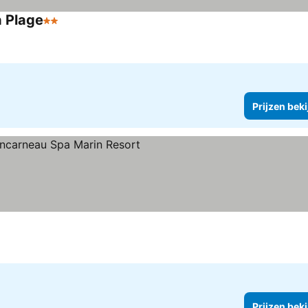
a Plage
2 Sterren
Prijzen bek
n
Prijzen bek