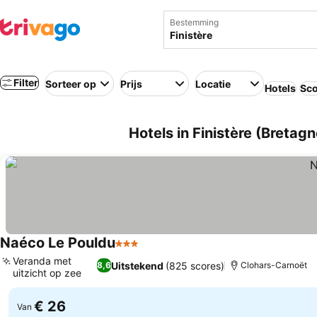
Bestemming
Filter
Sorteer op
Prijs
Locatie
Hotels
Sco
Hotels in Finistère (Bretagn
Naéco Le Pouldu
3 Sterren
Veranda met
Uitstekend
(825 scores)
8,6
Clohars-Carnoët
uitzicht op zee
€ 26
Van