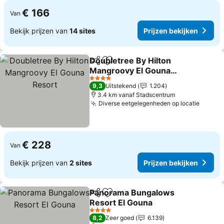
€ 166
Van
Bekijk prijzen van
14 sites
Prijzen bekijken
Doubletree By Hilton
Delen
Toevoegen aan favorieten
Mangroovy El Gouna
Resort
Prijzen bekijken
4 Sterren
9,3
Uitstekend
1.204
3.4 km vanaf Stadscentrum
Diverse eetgelegenheden op locatie
Prijze
€ 228
Van
Bekijk prijzen van
2 sites
Prijzen bekijken
Panorama Bungalows
Delen
Toevoegen aan favorieten
Resort El Gouna
Prijzen bekijken
4 Sterren
8,2
Zeer goed
6.139