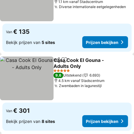
1.1 km vanaf Stadscentrum
Diverse internationale eetgelegenheden
Pri
€ 135
Van
Bekijk prijzen van
5 sites
Prijzen bekijken
Casa Cook El Gouna -
Delen
Toevoegen aan favorieten
Adults Only
Prijzen bekijken
5 Sterren
9,6
Uitstekend
6.693
4.5 km vanaf Stadscentrum
Zwembaden in lagunestijl
Prijzen bekijk
€ 301
Van
Bekijk prijzen van
8 sites
Prijzen bekijken