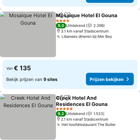
Mosaique Hotel El Gouna
Delen
Toevoegen aan favorieten
P
4 Sterren
9,0
Uitstekend
2.396
3.1 km vanaf Stadscentrum
Libanees dineren bij Mer Bey
Prijzen beki
€ 135
Van
Bekijk prijzen van
9 sites
Prijzen bekijken
Creek Hotel And
Delen
Toevoegen aan favorieten
Residences El Gouna
Prijzen bekijken
5 Sterren
9,2
Uitstekend
1.533
2.1 km vanaf Stadscentrum
Het hoofdrestaurant The Butler
Prijzen be