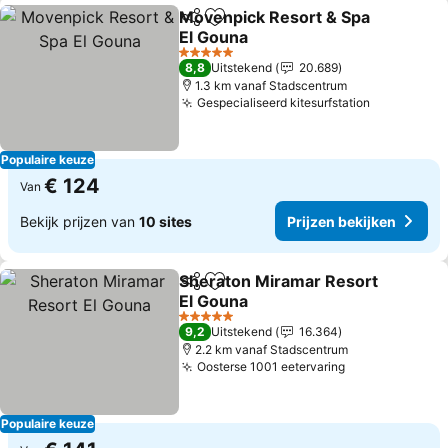
Movenpick Resort & Spa
Delen
Toevoegen aan favorieten
El Gouna
Prijzen bekijken
5 Sterren
8,8
Uitstekend
20.689
1.3 km vanaf Stadscentrum
Gespecialiseerd kitesurfstation
Prijzen be
Populaire keuze
€ 124
Van
Bekijk prijzen van
10 sites
Prijzen bekijken
Sheraton Miramar Resort
Delen
Toevoegen aan favorieten
El Gouna
Prijzen bekijken
5 Sterren
9,2
Uitstekend
16.364
2.2 km vanaf Stadscentrum
Oosterse 1001 eetervaring
Prijzen bekij
Populaire keuze