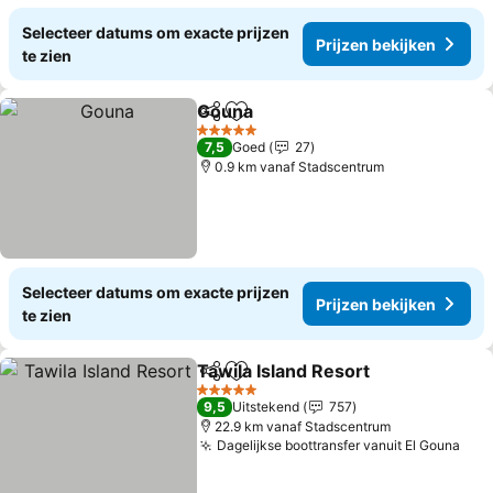
Selecteer datums om exacte prijzen
Prijzen bekijken
te zien
Gouna
Delen
Toevoegen aan favorieten
Prijzen bekijken
5 Sterren
7,5
Goed
27
0.9 km vanaf Stadscentrum
Selecteer datums om exacte prijzen
Prijzen bekijken
te zien
Tawila Island Resort
Delen
Toevoegen aan favorieten
Prijze
5 Sterren
9,5
Uitstekend
757
22.9 km vanaf Stadscentrum
Dagelijkse boottransfer vanuit El Gouna
Prij