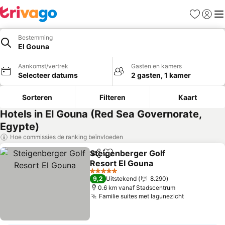
Favorieten
Aanmel
Me
Bestemming
El Gouna
Aankomst/vertrek
Gasten en kamers
Selecteer datums
2 gasten, 1 kamer
Sorteren
Filteren
Kaart
Hotels in El Gouna (Red Sea Governorate,
Egypte)
Hoe commissies de ranking beïnvloeden
Steigenberger Golf
Delen
Toevoegen aan favorieten
Resort El Gouna
Prijzen bekijken
5 Sterren
9,2
Uitstekend
8.290
0.6 km vanaf Stadscentrum
Familie suites met lagunezicht
Prijzen bek