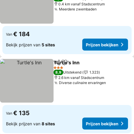
0.4 km vanaf Stadscentrum
Meerdere zwembaden
Prijzen bekijken
€ 184
Van
Bekijk prijzen van
5 sites
Prijzen bekijken
Turtle's Inn
Delen
Toevoegen aan favorieten
Prijzen bekijke
3 Sterren
8,9
Uitstekend
1.323
2.6 km vanaf Stadscentrum
Diverse culinaire ervaringen
Prijzen beki
€ 135
Van
Bekijk prijzen van
8 sites
Prijzen bekijken