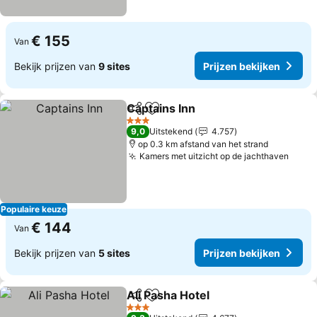
€ 155
Van
Bekijk prijzen van
9 sites
Prijzen bekijken
Captains Inn
Delen
Toevoegen aan favorieten
Prijzen bekijk
3 Sterren
9,0
Uitstekend
4.757
op 0.3 km afstand van het strand
Kamers met uitzicht op de jachthaven
Prijz
Populaire keuze
€ 144
Van
Bekijk prijzen van
5 sites
Prijzen bekijken
Ali Pasha Hotel
Delen
Toevoegen aan favorieten
Prijzen bek
3 Sterren