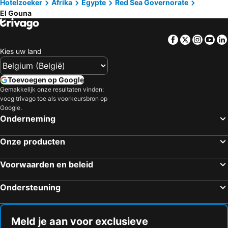
Hotelzoeker
Afrika
Egypte
Red Sea Governorate
El Gouna
Facebook
Twitter
Insta
Yo
Kies uw land
Toevoegen op Google
Gemakkelijk onze resultaten vinden:
voeg trivago toe als voorkeursbron op
Google.
Onderneming
Onze producten
Voorwaarden en beleid
Ondersteuning
Meld je aan voor exclusieve