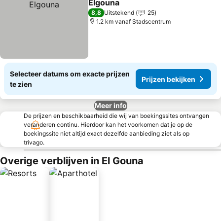
Elgouna
Prijzen bekijken
8,8
Uitstekend
25
1.2 km vanaf Stadscentrum
Selecteer datums om exacte prijzen
Prijzen bekijken
te zien
Meer info
De prijzen en beschikbaarheid die wij van boekingssites ontvangen
veranderen continu. Hierdoor kan het voorkomen dat je op de
boekingssite niet altijd exact dezelfde aanbieding ziet als op
trivago.
Overige verblijven in El Gouna