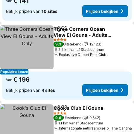
€ 141
Van
Bekijk prijzen van
10 sites
Prijzen bekijken
Three Corners Ocean
Delen
Toevoegen aan favorieten
View El Gouna - Adults
Only
Prijzen bekijken
4 Sterren
9,3
Uitstekend
12.123
2.5 km vanaf Stadscentrum
Exclusieve Duport Pool Club
Prijzen beki
Populaire keuze
€ 196
Van
Bekijk prijzen van
4 sites
Prijzen bekijken
Cook's Club El Gouna
Delen
Toevoegen aan favorieten
Prijz
4 Sterren
9,6
Uitstekend
9.642
1.1 km vanaf Stadscentrum
Internationale eetkraampjes bij The Cantina
P