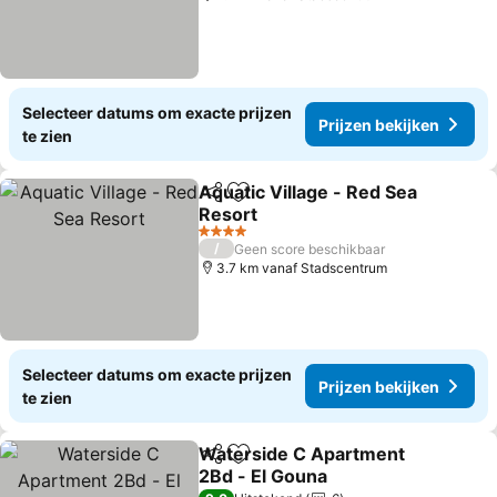
Selecteer datums om exacte prijzen
Prijzen bekijken
te zien
Aquatic Village - Red Sea
Delen
Toevoegen aan favorieten
Resort
Prijzen bekijken
4 Sterren
/
Geen score beschikbaar
3.7 km vanaf Stadscentrum
Selecteer datums om exacte prijzen
Prijzen bekijken
te zien
Waterside C Apartment
Delen
Toevoegen aan favorieten
2Bd - El Gouna