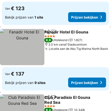
€ 123
Van
Bekijk prijzen van
1 site
Prijzen bekijken
Fanadir Hotel El Gouna
Delen
Toevoegen aan favorieten
Pri
4 Sterren
8,8
Uitstekend
1.827
3.0 km vanaf Stadscentrum
Locatie aan de Abu Tig Marina North Basin
P
€ 137
Van
Bekijk prijzen van
9 sites
Prijzen bekijken
Club Paradisio El Gouna
Delen
Toevoegen aan favorieten
Red Sea
Prijzen bekijken
4 Sterren
9,3
Uitstekend
10.348