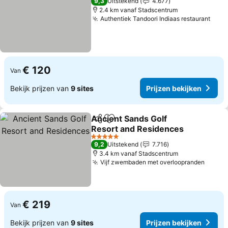
9,3
Uitstekend
4.677
2.4 km vanaf Stadscentrum
Authentiek Tandoori Indiaas restaurant
Prij
€ 120
Van
Bekijk prijzen van
9 sites
Prijzen bekijken
Ancient Sands Golf
Delen
Toevoegen aan favorieten
Resort and Residences
Prijzen bekijken
5 Sterren
9,2
Uitstekend
7.716
3.4 km vanaf Stadscentrum
Vijf zwembaden met overloopranden
Prijze
€ 219
Van
Bekijk prijzen van
9 sites
Prijzen bekijken