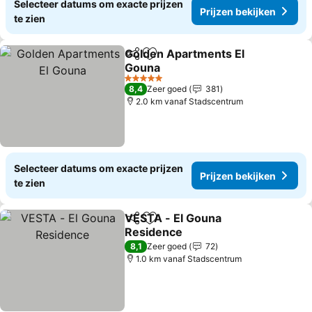
Selecteer datums om exacte prijzen
Prijzen bekijken
te zien
Golden Apartments El
Delen
Toevoegen aan favorieten
Gouna
Prijzen bekijken
5 Sterren
8,4
Zeer goed
381
2.0 km vanaf Stadscentrum
Selecteer datums om exacte prijzen
Prijzen bekijken
te zien
VESTA - El Gouna
Delen
Toevoegen aan favorieten
Residence
Prijzen bekijken
8,1
Zeer goed
72
1.0 km vanaf Stadscentrum