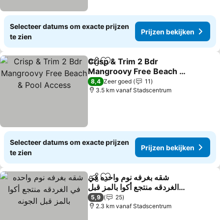
Selecteer datums om exacte prijzen
Prijzen bekijken
te zien
Crisp & Trim 2 Bdr
Delen
Toevoegen aan favorieten
Mangroovy Free Beach &
Pool Access
Prijzen bekijken
8,4
Zeer goed
11
3.5 km vanaf Stadscentrum
Selecteer datums om exacte prijzen
Prijzen bekijken
te zien
شقه بغرفه نوم واحده في
Delen
Toevoegen aan favorieten
الغردقه منتجع أكوا بالمز قبل
الجونه
Prijzen bekijken
5,9
25
2.3 km vanaf Stadscentrum