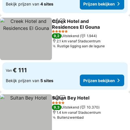
Bekijk prijzen van
4 sites
Prijzen bekijken
Creek Hotel and
Delen
Toevoegen aan favorieten
Residences El Gouna
Prijzen bekijken
5 Sterren
9,2
Uitstekend
1.944
2.1 km vanaf Stadscentrum
Rustige ligging aan de lagune
Prijzen bek
€ 111
Van
Bekijk prijzen van
5 sites
Prijzen bekijken
Sultan Bey Hotel
Delen
Toevoegen aan favorieten
Prijzen be
4 Sterren
9,3
Uitstekend
10.370
1.4 km vanaf Stadscentrum
Buitenzwembad
Prijzen bekijken