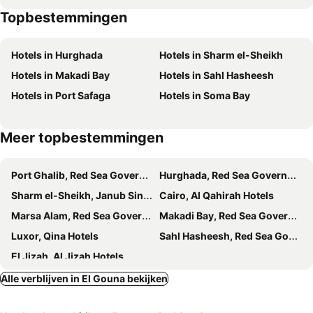
Topbestemmingen
Madinat Makadi Golf Resort
Hard Rock Cafe Hurghada
Arena Inn
Yacht Room Tawila Island
Aladdin Casino
El Kawthar
Festival Riviera
Seashore Homes
Hotels in Hurghada
Hotels in Sharm el-Sheikh
La Luna
Sim Sim Tours
Al Dora Residence Suites Hurghada
Magic Beach Hotel Hurghada
Hotels in Makadi Bay
Hotels in Sahl Hasheesh
Bordiehns
Festival Shedwan Golden Beach Resort
A1 Suites
Hotels in Port Safaga
Hotels in Soma Bay
Hotel 4 Seasons
Luxor Hotel Hurghada
Geisum Village
Meer topbestemmingen
Port Ghalib, Red Sea Governorate Hotels
Hurghada, Red Sea Governorate Hotels
Sharm el-Sheikh, Janub Sina Hotels
Cairo, Al Qahirah Hotels
Marsa Alam, Red Sea Governorate Hotels
Makadi Bay, Red Sea Governorate Hotels
Luxor, Qina Hotels
Sahl Hasheesh, Red Sea Governorate Hotels
El Jizah, Al Jizah Hotels
Alle verblijven in El Gouna bekijken