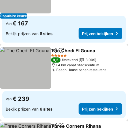
Populaire keuze
€ 167
Van
Bekijk prijzen van
8 sites
Prijzen bekijken
The Chedi El Gouna
Delen
Toevoegen aan favorieten
Prijze
5 Sterren
9,5
Uitstekend
3.009
1.4 km vanaf Stadscentrum
Beach House bar en restaurant
Prijzen be
€ 239
Van
Bekijk prijzen van
6 sites
Prijzen bekijken
Three Corners Rihana