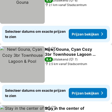
Prijzen bekijken
9,0
Uitstekend
6
2.1 km vanaf Stadscentrum
Selecteer datums om exacte prijzen
Prijzen bekijken
te zien
New! Gouna, Cyan Cozy
Delen
Toevoegen aan favorieten
3br Townhouse Lagoon &
Pool
Prijzen bekijken
9,4
Uitstekend
7
2.5 km vanaf Stadscentrum
Selecteer datums om exacte prijzen
Prijzen bekijken
te zien
Stay in the center of
Delen
Toevoegen aan favorieten