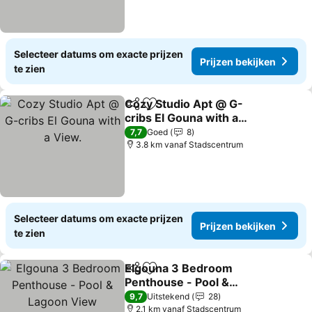
Selecteer datums om exacte prijzen
Prijzen bekijken
te zien
Cozy Studio Apt @ G-
Delen
Toevoegen aan favorieten
cribs El Gouna with a
View.
Prijzen bekijken
7,7
Goed
8
3.8 km vanaf Stadscentrum
Selecteer datums om exacte prijzen
Prijzen bekijken
te zien
Elgouna 3 Bedroom
Delen
Toevoegen aan favorieten
Penthouse - Pool &
Lagoon View
Prijzen bekijken
9,7
Uitstekend
28
2.1 km vanaf Stadscentrum