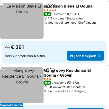
La Maison Bleue El Gouna
Delen
Toevoegen aan favorieten
5 Sterren
9,4
Uitstekend
841
4.3 km vanaf Stadscentrum
Gourmet dineren door Chef Vincent
Prijzen
€ 391
Van
Bekijk prijzen van
6 sites
Prijzen bekijken
Mangroovy Residence El
Delen
Toevoegen aan favorieten
Gouna - Grovin
Prijzen bekijken
3 Sterren
9,0
Uitstekend
672
3.8 km vanaf Stadscentrum
Exclusieve kitesurf-toegang
Prijzen beki
Populaire keuze