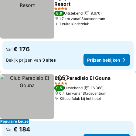
Delen
Toevoegen aan favorieten
Resort
Prijzen bekijken
4 Sterren
8,9
Uitstekend
9.670
1.7 km vanaf Stadscentrum
Leuke kinderclub
Prijzen bekijken
€ 176
Van
Bekijk prijzen van
3 sites
Prijzen bekijken
Club Paradisio El Gouna
Delen
Toevoegen aan favorieten
Pr
4 Sterren
9,5
Uitstekend
16.368
0.4 km vanaf Stadscentrum
Kitesurfclub bij het hotel
Prijzen bekijke
Populaire keuze
€ 184
Van