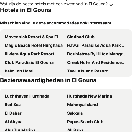
Wat zijn de beste hotels met een zwembad in El Gouna?
Hotels in El Gouna
Misschien vind je deze accommodaties ook interessant…
Movenpick Resort & Spa El Gouna
Sindbad Club
Magic Beach Hotel Hurghada
Hawaii Paradise Aqua Park Resort
Riviera Aqua Park Resort
Doubletree By Hilton Mangroovy El Gouna Resort
Club Paradisio El Gouna
Creek Hotel And Residences El Gouna
Palm Inn Hotel
Tawila Island Resort
Bezienswaardigheden in El Gouna
Captains Inn
Rewaya Majestic Resort
Juliana Beach Resort Hurghada
Fox House Beach Resort & Spa El Gouna
Luchthaven Hurghada
Hurghada New Marina
La Boutique Residence
Creek Hotel and Residences El Gouna
Red Sea
Mahmya Island
El Gouna Elite Sea View Residence - Hurghada, Red Sea
Luxor Hotel Hurghada
El Dahar
Sakkala
Geisum Beach Hotel Hurghada Red Sea
G Cribs Hotel Apartment
Al Ahyaa
Papas Beach Club
SUNRISE Alora Aqua Park Resort
Al Dora Boutique Hotel
Abu Tig Marina
Ali Baba
Hotel Smartline Colour Beach
Aquatic Village - Red Sea Resort