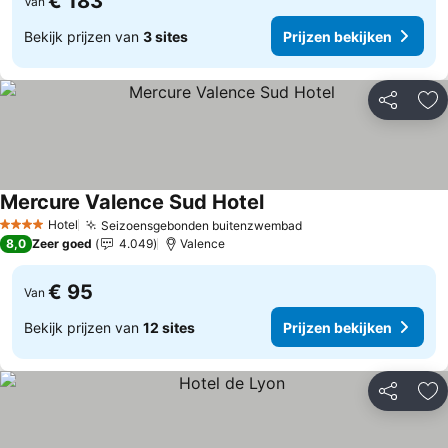
€ 183
Van
Bekijk prijzen van
3 sites
Prijzen bekijken
Delen
To
Mercure Valence Sud Hotel
Prijzen bekijken
Hotel
Seizoensgebonden buitenzwembad
Prijzen bekijken
4 Sterren
8,0
Zeer goed
4.049
Valence
€ 95
Van
Bekijk prijzen van
12 sites
Prijzen bekijken
Delen
To