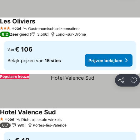
Les Oliviers
Prijzen bekijken
Hotel
Gastronomisch seizoensdiner
Prijzen bekijken
3 Sterren
8,2
Zeer goed
3.566
Loriol-sur-Drôme
€ 106
Van
Bekijk prijzen van
15 sites
Prijzen bekijken
Populaire keuze
Delen
To
Hotel Valence Sud
Prijzen bekijken
Hotel
Dicht bij lokale winkels
Prijzen bekijken
1 Sterren
6,7
990
Portes-lès-Valence