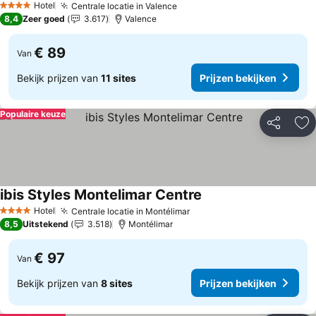
Hotel
Centrale locatie in Valence
Prijzen bekijken
4 Sterren
8,4
Zeer goed
3.617
Valence
€ 89
Van
Bekijk prijzen van
11 sites
Prijzen bekijken
Populaire keuze
Delen
To
ibis Styles Montelimar Centre
Prijzen bekijken
Hotel
Centrale locatie in Montélimar
Prijzen bekijken
4 Sterren
8,5
Uitstekend
3.518
Montélimar
€ 97
Van
Bekijk prijzen van
8 sites
Prijzen bekijken