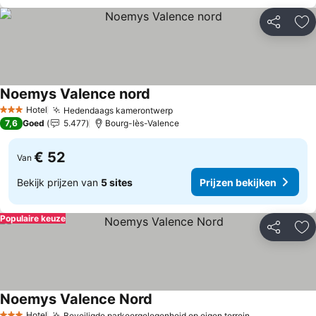
Delen
To
Noemys Valence nord
Prijzen bekijken
Hotel
Hedendaags kamerontwerp
Prijzen bekijken
3 Sterren
7,6
Goed
5.477
Bourg-lès-Valence
€ 52
Van
Bekijk prijzen van
5 sites
Prijzen bekijken
Populaire keuze
Delen
To
Noemys Valence Nord
Prijzen bekijken
Hotel
Beveiligde parkeergelegenheid op eigen terrein