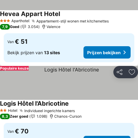
Hevea Appart Hotel
Prijzen bekijken
Aparthotel
Appartement-stijl wonen met kitchenettes
Prijzen beki
3 Sterren
7,9
Goed
3.054
Valence
€ 51
Van
Bekijk prijzen van
13 sites
Prijzen bekijken
Populaire keuze
Delen
To
Logis Hôtel l'Abricotine
Prijzen bekijken
Hotel
Individueel ingerichte kamers
Prijzen bekijken
2 Sterren
8,3
Zeer goed
1.098
Chanos-Curson
€ 70
Van