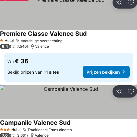
Delen
To
Premiere Classe Valence Sud
Prijzen bekijken
Hotel
Voordelige overnachting
Prijzen bekijken
1 Sterren
6,4
7.540
Valence
€ 36
Van
Bekijk prijzen van
11 sites
Prijzen bekijken
Delen
To
Campanile Valence Sud
Prijzen bekijken
Hotel
Traditioneel Frans dineren
Prijzen bekijken
3 Sterren
7,0
3.661
Valence