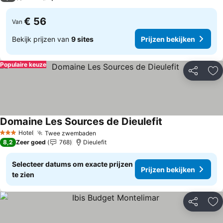
€ 56
Van
Bekijk prijzen van
9 sites
Prijzen bekijken
Populaire keuze
Delen
To
Domaine Les Sources de Dieulefit
Prijzen bekijken
Hotel
Twee zwembaden
Prijzen bekijken
3 Sterren
8,2
Zeer goed
768
Dieulefit
Selecteer datums om exacte prijzen
Prijzen bekijken
te zien
Delen
To