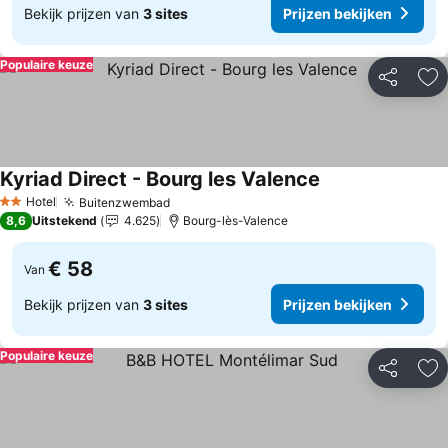
Bekijk prijzen van
3 sites
Prijzen bekijken
Populaire keuze
Delen
To
Kyriad Direct - Bourg les Valence
Prijzen bekijken
Hotel
Buitenzwembad
Prijzen bekijken
2 Sterren
8,6
Uitstekend
4.625
Bourg-lès-Valence
€ 58
Van
Bekijk prijzen van
3 sites
Prijzen bekijken
Populaire keuze
Delen
To