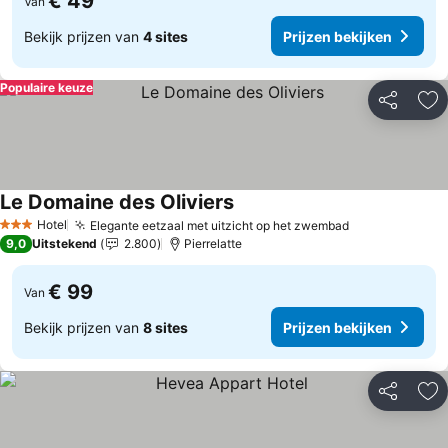
€ 49
Van
Bekijk prijzen van
4 sites
Prijzen bekijken
Populaire keuze
Delen
To
Le Domaine des Oliviers
Prijzen bekijken
Hotel
Elegante eetzaal met uitzicht op het zwembad
Prijzen bekij
3 Sterren
9,0
Uitstekend
2.800
Pierrelatte
€ 99
Van
Bekijk prijzen van
8 sites
Prijzen bekijken
Delen
To