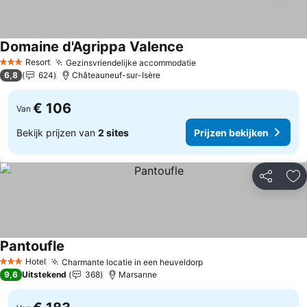
Domaine d'Agrippa Valence
Prijzen bekijken
Resort
Gezinsvriendelijke accommodatie
Prijzen bekijken
3 Sterren
6,8
624
Châteauneuf-sur-Isère
€ 106
Van
Bekijk prijzen van
2 sites
Prijzen bekijken
Delen
To
Pantoufle
Prijzen bekijken
Hotel
Charmante locatie in een heuveldorp
Prijzen bekijken
3 Sterren
9,6
Uitstekend
368
Marsanne