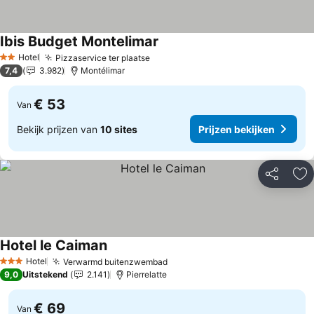
Ibis Budget Montelimar
Prijzen bekijken
Hotel
Pizzaservice ter plaatse
Prijzen bekijken
2 Sterren
7,4
3.982
Montélimar
€ 53
Van
Bekijk prijzen van
10 sites
Prijzen bekijken
Delen
To
Hotel le Caiman
Prijzen bekijken
Hotel
Verwarmd buitenzwembad
Prijzen bekijken
3 Sterren
9,0
Uitstekend
2.141
Pierrelatte
€ 69
Van