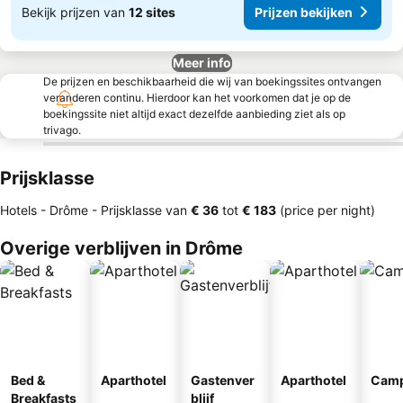
Bekijk prijzen van
12 sites
Prijzen bekijken
Meer info
De prijzen en beschikbaarheid die wij van boekingssites ontvangen
veranderen continu. Hierdoor kan het voorkomen dat je op de
boekingssite niet altijd exact dezelfde aanbieding ziet als op
trivago.
Prijsklasse
Hotels - Drôme -
Prijsklasse
van
‎€ 36
tot
‎€ 183
(price per night)
Overige verblijven in Drôme
Bed &
Aparthotel
Gastenver
Aparthotel
Camp
Breakfasts
blijf