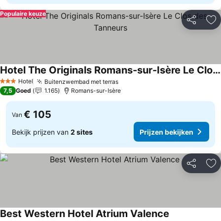
Populaire keuze
Delen
To
Hotel The Originals Romans-sur-Isère Le Clos des Tanneurs
Prijzen bekijken
Hotel
Buitenzwembad met terras
Prijzen bekijken
3 Sterren
7,5
Goed
1.165
Romans-sur-Isère
€ 105
Van
Bekijk prijzen van
2 sites
Prijzen bekijken
Delen
To
Best Western Hotel Atrium Valence
Prijzen bekijk