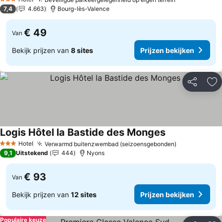
Prijzen beki
3 Sterren
7,4
4.663
Bourg-lès-Valence
€ 49
Van
Bekijk prijzen van
8 sites
Prijzen bekijken
Delen
To
Logis Hôtel la Bastide des Monges
Prijzen bekijke
Hotel
Verwarmd buitenzwembad (seizoensgebonden)
Prijzen beki
3 Sterren
9,1
Uitstekend
444
Nyons
€ 93
Van
Bekijk prijzen van
12 sites
Prijzen bekijken
Populaire keuze