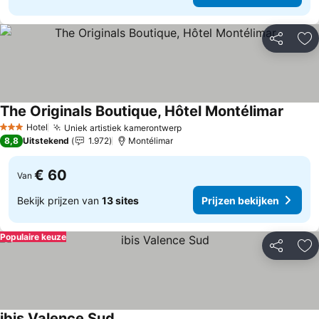
Delen
To
The Originals Boutique, Hôtel Montélimar
Prijze
Hotel
Uniek artistiek kamerontwerp
Prijzen bekijken
3 Sterren
8,8
Uitstekend
1.972
Montélimar
€ 60
Van
Bekijk prijzen van
13 sites
Prijzen bekijken
Populaire keuze
Delen
To
ibis Valence Sud