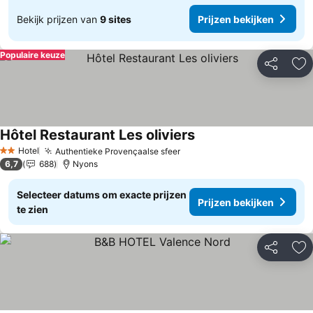
Bekijk prijzen van
9 sites
Prijzen bekijken
Populaire keuze
Delen
To
Hôtel Restaurant Les oliviers
Prijzen bekijken
Hotel
Authentieke Provençaalse sfeer
Prijzen bekijken
2 Sterren
6,7
688
Nyons
Selecteer datums om exacte prijzen
Prijzen bekijken
te zien
Delen
To