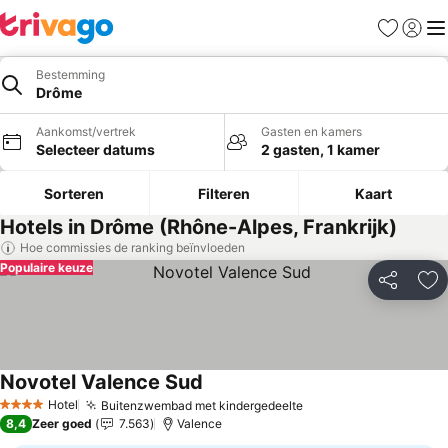
Favorieten
Aanmel
Me
Bestemming
Drôme
Aankomst/vertrek
Gasten en kamers
Selecteer datums
2 gasten, 1 kamer
Sorteren
Filteren
Kaart
Hotels in Drôme (Rhône-Alpes, Frankrijk)
Hoe commissies de ranking beïnvloeden
Populaire keuze
Delen
To
Novotel Valence Sud
Prijzen bekijken
Hotel
Buitenzwembad met kindergedeelte
Prijzen bekijken
4 Sterren
8,4
Zeer goed
7.563
Valence