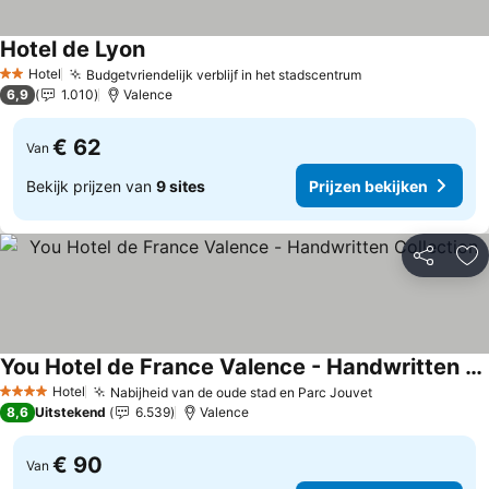
Hotel de Lyon
Prijzen bekijken
Hotel
Budgetvriendelijk verblijf in het stadscentrum
Prijzen bekijke
2 Sterren
6,9
1.010
Valence
€ 62
Van
Bekijk prijzen van
9 sites
Prijzen bekijken
Delen
To
You Hotel de France Valence - Handwritten Collection
Prijzen bekijken
Hotel
Nabijheid van de oude stad en Parc Jouvet
Prijzen bekijk
4 Sterren
8,6
Uitstekend
6.539
Valence
€ 90
Van