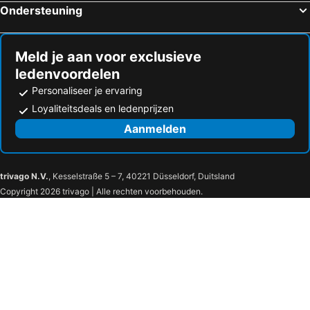
Ondersteuning
Hotels in Saint-Auban-sur-l'Ouvèze
Hotels in Le Poët-Laval
Hotels in Vinsobres
Hotels in La Coucourde
Meld je aan voor exclusieve
ledenvoordelen
Personaliseer je ervaring
Loyaliteitsdeals en ledenprijzen
Aanmelden
trivago N.V.
, Kesselstraße 5 – 7, 40221 Düsseldorf, Duitsland
Copyright 2026 trivago | Alle rechten voorbehouden.