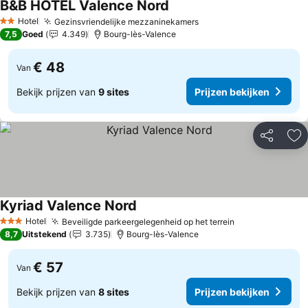
B&B HOTEL Valence Nord
Prijzen bekijken
Hotel
Gezinsvriendelijke mezzaninekamers
Prijzen bekijken
2 Sterren
7,5
Goed
4.349
Bourg-lès-Valence
€ 48
Van
Bekijk prijzen van
9 sites
Prijzen bekijken
Delen
To
Kyriad Valence Nord
Prijzen bekijken
Hotel
Beveiligde parkeergelegenheid op het terrein
Prijzen bekijk
3 Sterren
8,7
Uitstekend
3.735
Bourg-lès-Valence
€ 57
Van
Bekijk prijzen van
8 sites
Prijzen bekijken