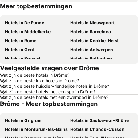
Meer topbestemmingen
Hotels in Belgische Ardennen
Hotels in Tenerife
Hotels in De Panne
Hotels in Nieuwpoort
Hotels in Middelkerke
Hotels in Barcelona
Hotels in Rome
Hotels in Knokke-Heist
Hotels in Gent
Hotels in Antwerpen
Hotels in Brussel
Hotels in Rotterdam
Veelgestelde vragen over Drôme
Hotels in Maastricht
Hotels in Durbuy
Wat zijn de beste hotels in Drôme?
Hotels in Hasselt
Hotels in New York
Wat zijn de beste luxe hotels in Drôme?
Hotels in Boulogne-sur-Mer
Hotels in De Haan
Wat zijn de beste huisdiervriendelijke hotels in Drôme?
Wat zijn de beste hotels met een spa in Drôme?
Hotels in Le Touquet-Paris-Plage
Hotels in Duinkerke
Wat zijn de beste hotels met een zwembad in Drôme?
Drôme - Meer topbestemmingen
Hotels in Málaga
Hotels in België
Hotels in Frankrijk
Hotels in Luxemburg
Hotels in Grignan
Hotels in Saulce-sur-Rhône
Hotels in Mallorca
Hotels in Ibiza
Hotels in Montbrun-les-Bains
Hotels in Chanos-Curson
Hotels in Italië
Hotels in Normandië