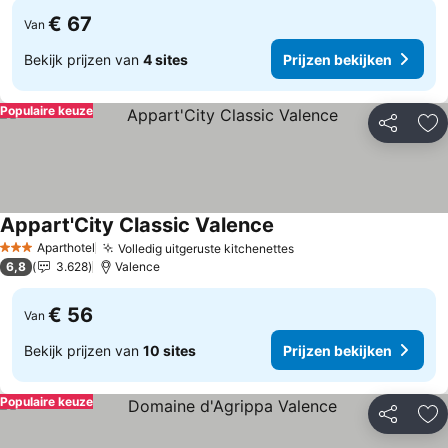
€ 67
Van
Bekijk prijzen van
4 sites
Prijzen bekijken
Populaire keuze
Delen
To
Appart'City Classic Valence
Prijzen bekijken
Aparthotel
Volledig uitgeruste kitchenettes
Prijzen bekijken
3 Sterren
6,8
3.628
Valence
€ 56
Van
Bekijk prijzen van
10 sites
Prijzen bekijken
Populaire keuze
Delen
To