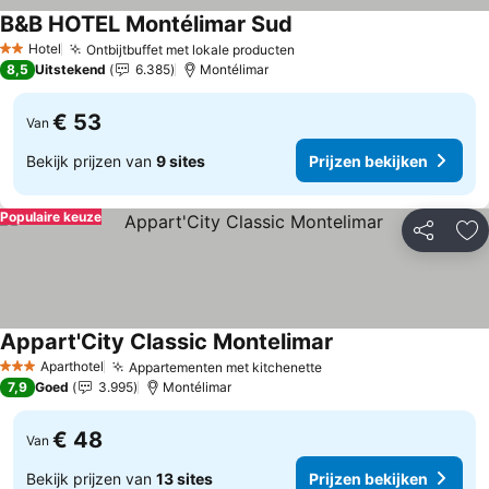
B&B HOTEL Montélimar Sud
Prijzen bekijken
Hotel
Ontbijtbuffet met lokale producten
Prijzen bekijken
2 Sterren
8,5
Uitstekend
6.385
Montélimar
€ 53
Van
Bekijk prijzen van
9 sites
Prijzen bekijken
Populaire keuze
Delen
To
Appart'City Classic Montelimar
Prijzen bekijken
Aparthotel
Appartementen met kitchenette
Prijzen bekijken
3 Sterren
7,9
Goed
3.995
Montélimar
€ 48
Van
Bekijk prijzen van
13 sites
Prijzen bekijken