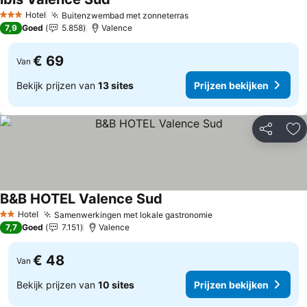
Prijzen bekijken
Hotel
Buitenzwembad met zonneterras
Prijzen bekijken
3 Sterren
7,9
Goed
5.858
Valence
€ 69
Van
Bekijk prijzen van
13 sites
Prijzen bekijken
Delen
To
B&B HOTEL Valence Sud
Prijzen bekijken
Hotel
Samenwerkingen met lokale gastronomie
Prijzen bekijken
2 Sterren
7,7
Goed
7.151
Valence
€ 48
Van
Bekijk prijzen van
10 sites
Prijzen bekijken