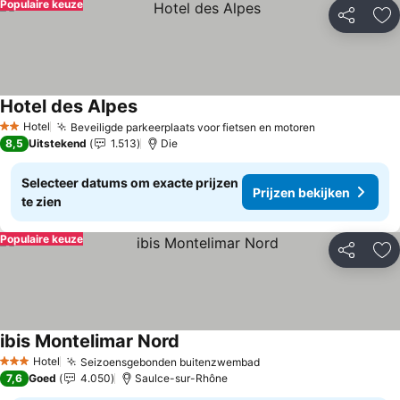
Populaire keuze
Delen
To
Hotel des Alpes
Prijzen bekijken
Hotel
Beveiligde parkeerplaats voor fietsen en motoren
Prijzen beki
2 Sterren
8,5
Uitstekend
1.513
Die
Selecteer datums om exacte prijzen
Prijzen bekijken
te zien
Populaire keuze
Delen
To
ibis Montelimar Nord
Prijzen bekijken
Hotel
Seizoensgebonden buitenzwembad
Prijzen bekijken
3 Sterren
7,6
Goed
4.050
Saulce-sur-Rhône