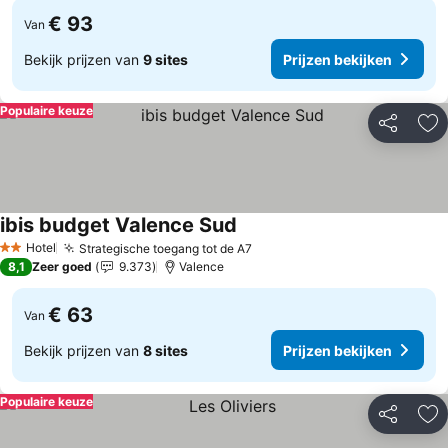
€ 93
Van
Bekijk prijzen van
9 sites
Prijzen bekijken
Populaire keuze
Delen
To
ibis budget Valence Sud
Prijzen bekijken
Hotel
Strategische toegang tot de A7
Prijzen bekijken
2 Sterren
8,1
Zeer goed
9.373
Valence
€ 63
Van
Bekijk prijzen van
8 sites
Prijzen bekijken
Populaire keuze
Delen
To