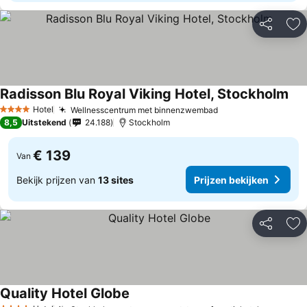
Delen
To
Radisson Blu Royal Viking Hotel, Stockholm
Hotel
Wellnesscentrum met binnenzwembad
4 Sterren
8,5
Uitstekend
24.188
Stockholm
€ 139
Van
Bekijk prijzen van
13 sites
Prijzen bekijken
Delen
To
Quality Hotel Globe