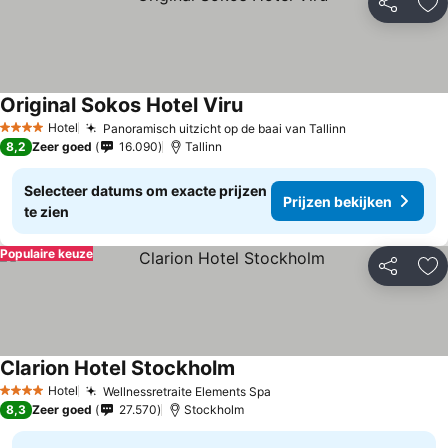
Delen
To
Original Sokos Hotel Viru
Hotel
Panoramisch uitzicht op de baai van Tallinn
4 Sterren
8,2
Zeer goed
16.090
Tallinn
Selecteer datums om exacte prijzen
Prijzen bekijken
te zien
Populaire keuze
Delen
To
Clarion Hotel Stockholm
Hotel
Wellnessretraite Elements Spa
4 Sterren
8,3
Zeer goed
27.570
Stockholm