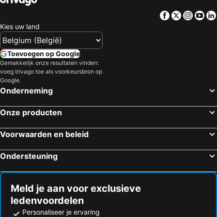
Hotels in Nederland
Hotels in Griekenland
Facebook
Twitter
Insta
Yo
Hotels in Rhodos
Hotels in Kreta
Kies uw land
Hotels in Gardameer
Hotels in Costa Brava
Hotels in Bretagne
Hotels in Moezel
Toevoegen op Google
Gemakkelijk onze resultaten vinden:
Hotels in Sicilië
Hotels in Malta
voeg trivago toe als voorkeursbron op
Hotels in Gran Canaria
Hotels in Turkije
Google.
Onderneming
Onze producten
Voorwaarden en beleid
Ondersteuning
Meld je aan voor exclusieve
ledenvoordelen
Personaliseer je ervaring