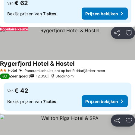
€ 62
Van
Bekijk prijzen van
7 sites
Prijzen bekijken
Populaire keuze
Delen
To
Rygerfjord Hotel & Hostel
Hotel
Panoramisch uitzicht op het Riddarfjärden-meer
2 Sterren
8,1
Zeer goed
12.056
Stockholm
€ 42
Van
Bekijk prijzen van
7 sites
Prijzen bekijken
Delen
To