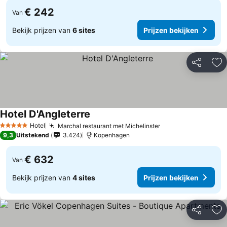
€ 242
Van
Bekijk prijzen van
6 sites
Prijzen bekijken
Delen
To
Hotel D'Angleterre
Hotel
Marchal restaurant met Michelinster
5 Sterren
9,3
Uitstekend
3.424
Kopenhagen
€ 632
Van
Bekijk prijzen van
4 sites
Prijzen bekijken
Delen
To