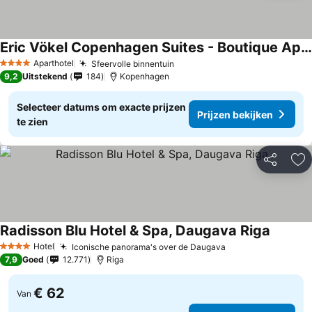
Eric Vökel Copenhagen Suites - Boutique Apartments
Aparthotel
Sfeervolle binnentuin
4 Sterren
9,2
Uitstekend
184
Kopenhagen
Selecteer datums om exacte prijzen
Prijzen bekijken
te zien
Delen
To
Radisson Blu Hotel & Spa, Daugava Riga
Hotel
Iconische panorama's over de Daugava
4 Sterren
7,9
Goed
12.771
Riga
€ 62
Van