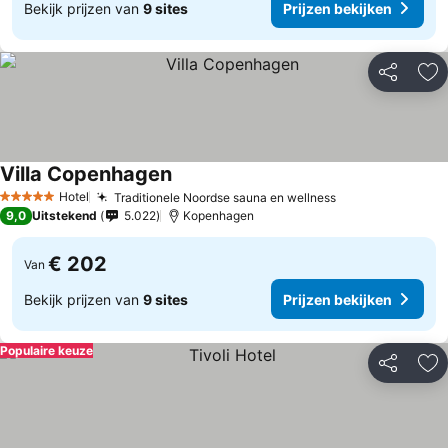
Bekijk prijzen van
9 sites
Prijzen bekijken
Delen
To
Villa Copenhagen
Hotel
Traditionele Noordse sauna en wellness
5 Sterren
9,0
Uitstekend
5.022
Kopenhagen
€ 202
Van
Bekijk prijzen van
9 sites
Prijzen bekijken
Populaire keuze
Delen
To