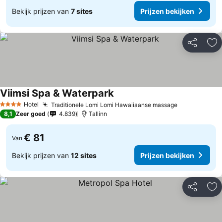
Bekijk prijzen van
7 sites
Prijzen bekijken
Delen
To
Viimsi Spa & Waterpark
Hotel
Traditionele Lomi Lomi Hawaiiaanse massage
4 Sterren
8,1
Zeer goed
4.839
Tallinn
€ 81
Van
Bekijk prijzen van
12 sites
Prijzen bekijken
Delen
To