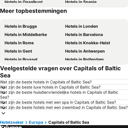
Hotels in Opaalkust
Hotels in Spanje
Meer topbestemmingen
Hotels in Tenerife
Hotels in Ibiza
Hotels in Brugge
Hotels in Londen
Hotels in Middelkerke
Hotels in Barcelona
Hotels in Rome
Hotels in Knokke-Heist
Hotels in Gent
Hotels in Antwerpen
Hotels in Brussel
Hotels in Rotterdam
Veelgestelde vragen over Capitals of Baltic
Hotels in Maastricht
Hotels in Durbuy
Sea
Hotels in Hasselt
Hotels in New York
Wat zijn de beste hotels in Capitals of Baltic Sea?
Hotels in Boulogne-sur-Mer
Hotels in De Haan
Wat zijn de beste luxe hotels in Capitals of Baltic Sea?
Wat zijn de beste huisdiervriendelijke hotels in Capitals of Baltic
Hotels in Le Touquet-Paris-Plage
Hotels in Duinkerke
Sea?
Hotels in Málaga
Hotels in België
Wat zijn de beste hotels met een spa in Capitals of Baltic Sea?
Wat zijn de beste hotels met een zwembad in Capitals of Baltic Sea?
Hotels in Belgische Ardennen
Hotels in Frankrijk
Hotels in Luxemburg
Hotels in Mallorca
Hotelzoeker
Europa
Capitals of Baltic Sea
Hotels in Italië
Hotels in Normandië