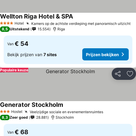
Wellton Riga Hotel & SPA
Hotel
Kamers op de achtste verdieping met panoramisch uitzicht
4 Sterren
8,5
Uitstekend
15.554
Riga
€ 54
Van
Bekijk prijzen van
7 sites
Prijzen bekijken
Populaire keuze
Delen
To
Generator Stockholm
Hostel
Veelzijdige sociale en evenementenruimtes
3 Sterren
8,3
Zeer goed
28.881
Stockholm
€ 68
Van