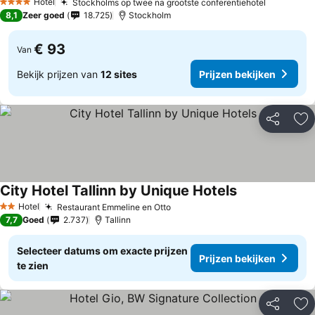
Hotel
Stockholms op twee na grootste conferentiehotel
4 Sterren
8,1
Zeer goed
18.725
Stockholm
€ 93
Van
Bekijk prijzen van
12 sites
Prijzen bekijken
Delen
To
City Hotel Tallinn by Unique Hotels
Hotel
Restaurant Emmeline en Otto
2 Sterren
7,7
Goed
2.737
Tallinn
Selecteer datums om exacte prijzen
Prijzen bekijken
te zien
Delen
To