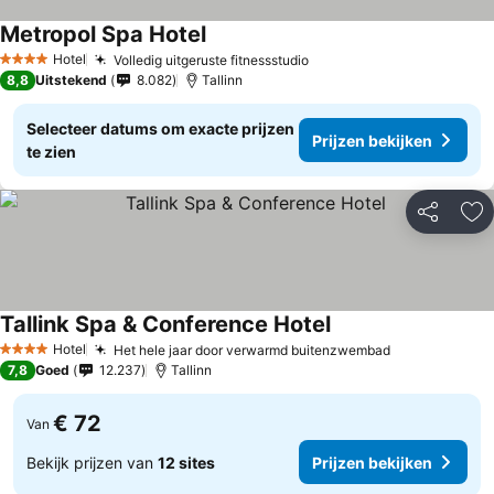
Metropol Spa Hotel
Hotel
Volledig uitgeruste fitnessstudio
4 Sterren
8,8
Uitstekend
8.082
Tallinn
Selecteer datums om exacte prijzen
Prijzen bekijken
te zien
Delen
To
Tallink Spa & Conference Hotel
Hotel
Het hele jaar door verwarmd buitenzwembad
4 Sterren
7,8
Goed
12.237
Tallinn
€ 72
Van
Bekijk prijzen van
12 sites
Prijzen bekijken