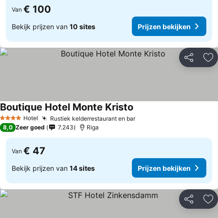
€ 100
Van
Bekijk prijzen van
10 sites
Prijzen bekijken
Delen
To
Boutique Hotel Monte Kristo
Hotel
Rustiek kelderrestaurant en bar
4 Sterren
8,0
Zeer goed
7.243
Riga
€ 47
Van
Bekijk prijzen van
14 sites
Prijzen bekijken
Delen
To