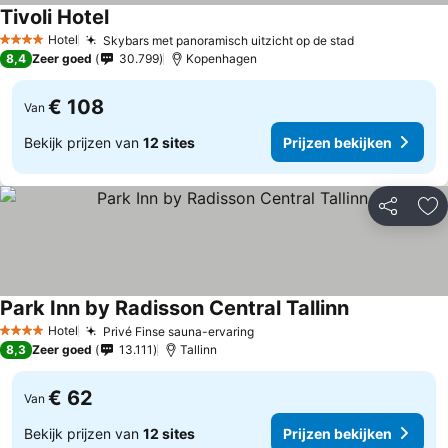
Tivoli Hotel
Hotel
Skybars met panoramisch uitzicht op de stad
4 Sterren
8,4
Zeer goed
30.799
Kopenhagen
€ 108
Van
Bekijk prijzen van
12 sites
Prijzen bekijken
Delen
To
Park Inn by Radisson Central Tallinn
Hotel
Privé Finse sauna-ervaring
4 Sterren
8,3
Zeer goed
13.111
Tallinn
€ 62
Van
Bekijk prijzen van
12 sites
Prijzen bekijken