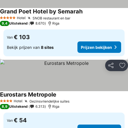
Grand Poet Hotel by Semarah
Hotel
SNOB restaurant en bar
5 Sterren
9,4
Uitstekend
8.670
Riga
€ 103
Van
Bekijk prijzen van
8 sites
Prijzen bekijken
Delen
To
Eurostars Metropole
Hotel
Gezinsvriendelijke suites
4 Sterren
8,9
Uitstekend
6.313
Riga
€ 54
Van