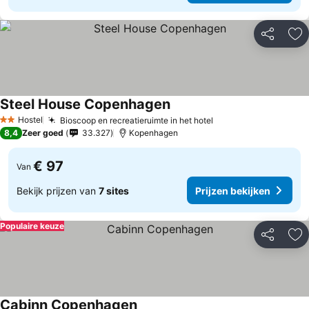
Delen
To
Steel House Copenhagen
Hostel
Bioscoop en recreatieruimte in het hotel
2 Sterren
8,4
Zeer goed
33.327
Kopenhagen
€ 97
Van
Bekijk prijzen van
7 sites
Prijzen bekijken
Populaire keuze
Delen
To
Cabinn Copenhagen