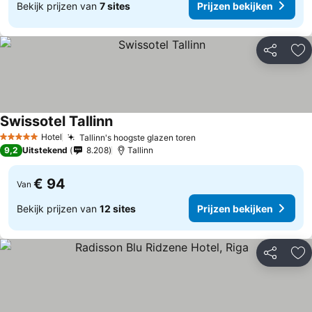
Bekijk prijzen van
7 sites
Prijzen bekijken
Delen
To
Swissotel Tallinn
Hotel
Tallinn's hoogste glazen toren
5 Sterren
9,2
Uitstekend
8.208
Tallinn
€ 94
Van
Bekijk prijzen van
12 sites
Prijzen bekijken
Delen
To