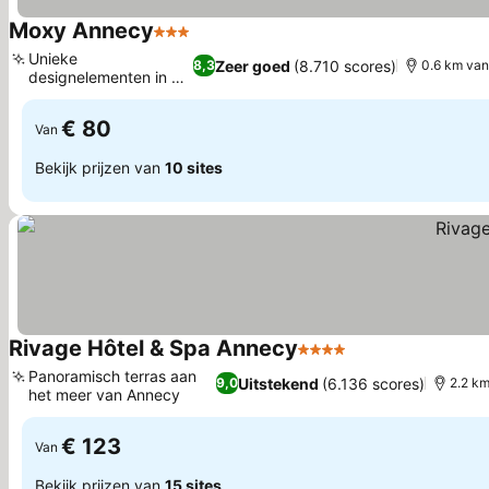
Moxy Annecy
3 Sterren
Prijzen bekijken
Unieke
Zeer goed
(8.710 scores)
8,3
0.6 km van
designelementen in de
Prijzen bekijken
kamers
€ 80
Van
Bekijk prijzen van
10 sites
Rivage Hôtel & Spa Annecy
4 Sterren
Prijzen bekijken
Panoramisch terras aan
Uitstekend
(6.136 scores)
9,0
2.2 k
het meer van Annecy
Prijzen bekijken
€ 123
Van
Bekijk prijzen van
15 sites