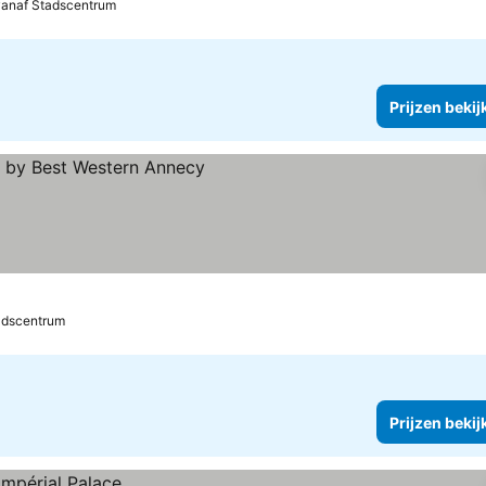
vanaf Stadscentrum
Prijzen bekij
 bekijken
adscentrum
Prijzen bekij