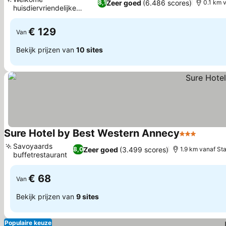
Zeer goed
(6.486 scores)
8,1
0.1 km 
huisdiervriendelijke
Prijzen bekijken
voorzieningen
€ 129
Van
Bekijk prijzen van
10 sites
Sure Hotel by Best Western Annecy
3 Sterren
Prijzen
Savoyaards
Zeer goed
(3.499 scores)
8,0
1.9 km vanaf St
buffetrestaurant
Prijzen bekijken
€ 68
Van
Bekijk prijzen van
9 sites
Populaire keuze