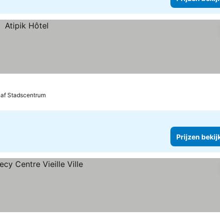
naf Stadscentrum
Prijzen bekij