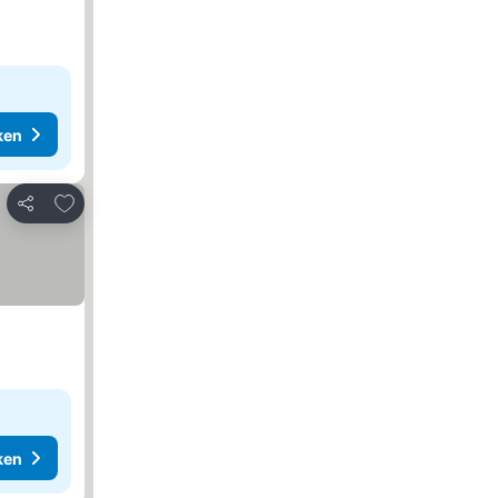
ken
Toevoegen aan favorieten
Delen
ken