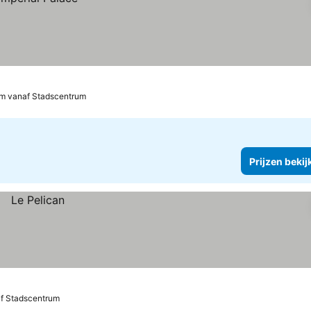
km vanaf Stadscentrum
Prijzen bekij
f Stadscentrum