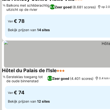
3 Sterren
Prijzen bekijk
Balkons met schilderachtig
Zeer goed
(8.681 scores)
8,4
op 2.0
uitzicht op de rivier
Prijzen bekijken
€ 78
Van
Bekijk prijzen van
14 sites
Hôtel du Palais de l'Isle
3 Sterren
Prijzen bekijken
Eersteklas toegang tot
Zeer goed
(4.401 scores)
8,3
0.4 km 
de oude binnenstad
Prijzen bekijken
€ 74
Van
Bekijk prijzen van
12 sites