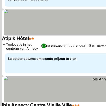
Atipik Hôtel
2 Sterren
Prijzen bekijken
Toplocatie in het
Uitstekend
(3.977 scores)
8,7
0.1 km va
centrum van Annecy
Prijzen bekijken
Selecteer datums om exacte prijzen te zien
ibis Annecy Centre Vieille Ville