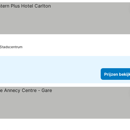
kijken
 Stadscentrum
Prijzen bekij
ijken