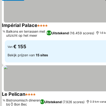
Impérial Palace
4 Sterren
Prijzen bekijken
Balkons en terrassen met
Uitstekend
(16.459 scores)
8,8
1.6 
uitzicht op het meer
Prijzen bekijken
€ 155
Van
Bekijk prijzen van
15 sites
Le Pelican
4 Sterren
Prijzen bekijken
Bistronomisch dineren
Uitstekend
(7.926 scores)
9,1
0.9 km vana
bij Ô Bon Bec