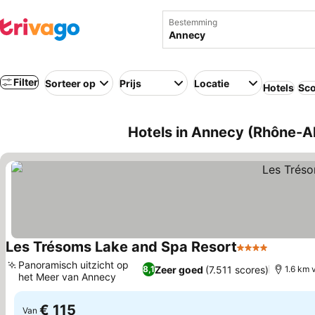
Bestemming
Filter
Sorteer op
Prijs
Locatie
Hotels
Sco
Hotels in Annecy (Rhône-Al
Les Trésoms Lake and Spa Resort
4 Sterren
Prijzen 
Panoramisch uitzicht op
Zeer goed
(7.511 scores)
8,1
1.6 km 
het Meer van Annecy
Prijzen bekijken
€ 115
Van