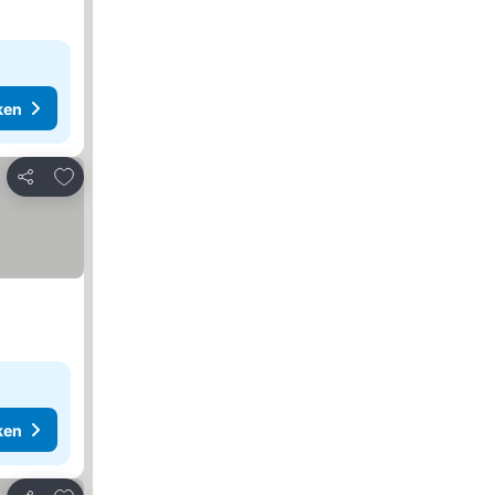
ken
Toevoegen aan favorieten
Delen
ken