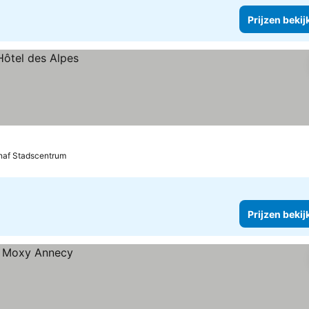
Prijzen bekij
naf Stadscentrum
Prijzen bekij