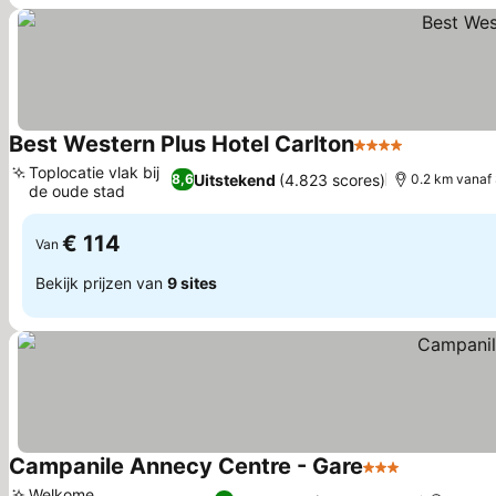
Best Western Plus Hotel Carlton
4 Sterren
Prijzen be
Toplocatie vlak bij
Uitstekend
(4.823 scores)
8,6
0.2 km vanaf
de oude stad
Prijzen bekijken
€ 114
Van
Bekijk prijzen van
9 sites
Campanile Annecy Centre - Gare
3 Sterren
Prijzen bek
Welkome