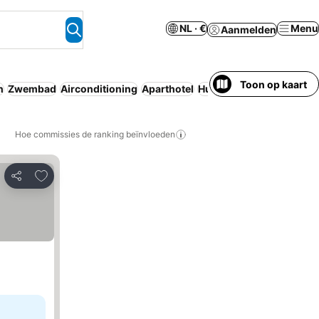
NL · €
Menu
Aanmelden
Toon op kaart
n
Zwembad
Airconditioning
Aparthotel
Huisdieren toegestaan
G
Hoe commissies de ranking beïnvloeden
Toevoegen aan favorieten
Delen