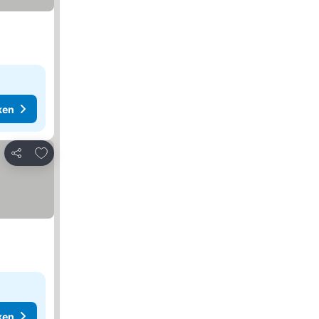
ken
Toevoegen aan favorieten
Delen
ken