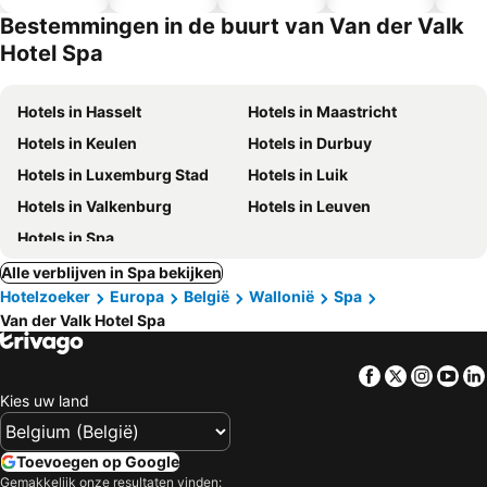
hotels
Bestemmingen in de buurt van Van der Valk
Hotel Spa
Hotels in Hasselt
Hotels in Maastricht
Hotels in Keulen
Hotels in Durbuy
Hotels in Luxemburg Stad
Hotels in Luik
Hotels in Valkenburg
Hotels in Leuven
Hotels in Spa
Alle verblijven in Spa bekijken
Hotelzoeker
Europa
België
Wallonië
Spa
Van der Valk Hotel Spa
Facebook
Twitter
Insta
Yo
Kies uw land
Toevoegen op Google
Gemakkelijk onze resultaten vinden: