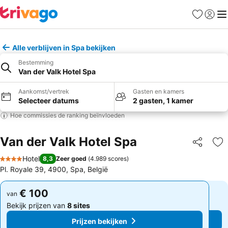
Favorieten
Aanmel
Me
Alle verblijven in Spa bekijken
Bestemming
Van der Valk Hotel Spa
Aankomst/vertrek
Gasten en kamers
Selecteer datums
2 gasten, 1 kamer
Hoe commissies de ranking beïnvloeden
Van der Valk Hotel Spa
Delen
To
Hotel
8,3
Zeer goed
(
4.989 scores
)
4 Sterren
Pl. Royale 39, 4900, Spa, België
€ 100
€ 100
van
van
Bekijk prijzen van
8 sites
Bekijk prijzen van
8 sites
Prijzen bekijken
Prijzen bekijken