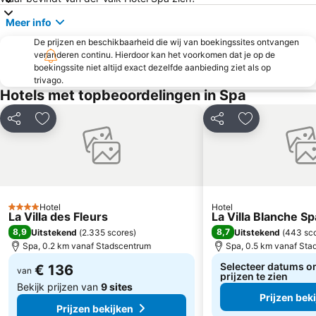
Marché de Noël d'Aix-la-Chapelle
Centre Nature Botrange
Meer info
Wintersportparadijs SnowWorld Landgraaf
Maastricht Aachen Airport
De prijzen en beschikbaarheid die wij van boekingssites ontvangen
GaiaZOO
Grandhan
veranderen continu. Hierdoor kan het voorkomen dat je op de
boekingssite niet altijd exact dezelfde aanbieding ziet als op
Liege Airport
Geusselt Stadium
trivago.
Vogelsang IP
Fort de Huy
Hotels met topbeoordelingen in Spa
CHIO Equestrian Stadium
Burg Monschau
Delen
Toevoegen aan favorieten
Delen
Toevoegen aa
Holland Casino Valkenburg
Mont Mosan
Kasteel van Deulin
Forestia
Fluweelengrot
Pretpark de Valkenier
Château Neercanne
Chateau de Franchimont
Hotel
Hotel
4 Sterren
Sart
Reinhardstein Castle
La Villa des Fleurs
La Villa Blanche Sp
8,9
8,7
Uitstekend
(
2.335 scores
)
Uitstekend
(
443 sc
Maastricht Grotten
Le Labyrinthe
Spa, 0.2 km vanaf Stadscentrum
Spa, 0.5 km vanaf Sta
City-tour met de stadstram
La Cathédrale Saint Paul de Liège
Selecteer datums o
€ 136
van
prijzen te zien
Bekijk prijzen van
9 sites
Prijzen bek
Prijzen bekijken