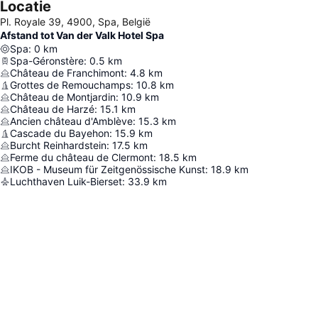
Locatie
Pl. Royale 39, 4900, Spa, België
Afstand tot Van der Valk Hotel Spa
Spa
:
0
km
Spa-Géronstère
:
0.5
km
Château de Franchimont
:
4.8
km
Grottes de Remouchamps
:
10.8
km
Château de Montjardin
:
10.9
km
Château de Harzé
:
15.1
km
Ancien château d'Amblève
:
15.3
km
Cascade du Bayehon
:
15.9
km
Burcht Reinhardstein
:
17.5
km
Ferme du château de Clermont
:
18.5
km
IKOB - Museum für Zeitgenössische Kunst
:
18.9
km
Luchthaven Luik-Bierset
:
33.9
km