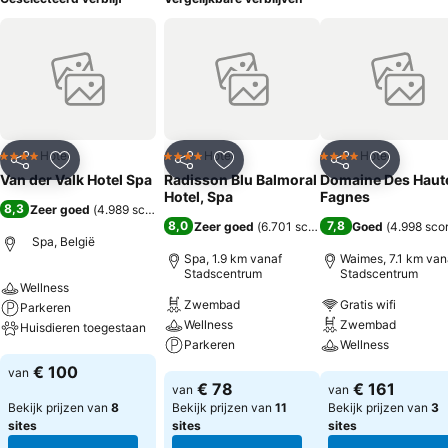
Hotel
Hotel
Hotel
4 Sterren
4 Sterren
4 Sterren
Delen
Toevoegen aan favorieten
Delen
Toevoegen aan favorieten
Delen
Toevoege
Van der Valk Hotel Spa
Radisson Blu Balmoral
Domaine Des Haut
Hotel, Spa
Fagnes
8,3
Zeer goed
(
4.989 scores
)
8,0
7,8
Zeer goed
(
6.701 scores
)
Goed
(
4.998 sco
Spa, België
Spa, 1.9 km vanaf
Waimes, 7.1 km van
Stadscentrum
Stadscentrum
Wellness
Zwembad
Gratis wifi
Parkeren
Wellness
Zwembad
Huisdieren toegestaan
Parkeren
Wellness
Prijzen bekijken
€ 100
van
Prijzen bekijken
Prijzen bekijken
€ 78
€ 161
van
van
Bekijk prijzen van
8
Bekijk prijzen van
11
Bekijk prijzen van
3
sites
sites
sites