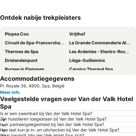
Ontdek nabije trekpleisters
Kaart uitvouwen
Plopsa Coo
Vrijthof
Circuit de Spa-Francorchamps
La Grande Commanderie Alden Biesen
Thermes de Spa
Les Ardentes - Electro-Rock Music Festival
Drielandenpunt
Liège-Guillemins
Rursee in Flammen
Carolus Thermal Spa
Accommodatiegegevens
Station Maastricht
Eifel National Park
Pl. Royale 39, 4900, Spa, België
Barrage et Lac de Nisramont
Dom van Aken
Meer info
Banneux Notre-Dame
MECC
Veelgestelde vragen over Van der Valk Hotel
Aachen Central Railway Station
Christmas Market Aachen
Spa
Place Saint-Lambert
Mondoverde
Is er een zwembad bij Van der Valk Hotel Spa?
Zijn huisdieren toegestaan bij Van der Valk Hotel Spa?
City Centre
Barrage de la Gileppe
Is er parkeergelegenheid bij Van der Valk Hotel Spa?
Hoe laat kun je in- en uitchecken bij Van der Valk Hotel Spa?
Monde Sauvage Safari Parc
L'Abbaye du Val Dieu
Waar bevindt Van der Valk Hotel Spa zich?