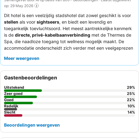
op: 29 May 2026
Dit hotel is een veelzijdig stadshotel dat zowel geschikt is voor
stellen
als voor
sightseers
, en biedt een levendig en
toegankelijk toevluchtsoord. Het meest aantrekkelijke kenmerk
is de
directe, privé-kabelbaanverbinding
met de Thermes de
Spa, die naadloze toegang tot wellness mogelijk maakt. De
accommodatie onderscheidt zich verder met een veelgeprezen
ontbijtbuffet
met verse jus d'orange, kwaliteitskoffie en zelfs
Meer weergeven
champagne. Gasten prijzen consequent de
professionaliteit en
vriendelijkheid
van het personeel en benadrukken hun
attentheid. Voor een echt verbeterde ervaring kunt u overwegen
Gastenbeoordelingen
een kamer op een
hogere verdieping
te boeken voor een
superieur uitzicht.
Uitstekend
29
%
Zeer goed
25
%
Goed
22
%
Redelijk
10
%
Slecht
14
%
Beoordelingen weergeven