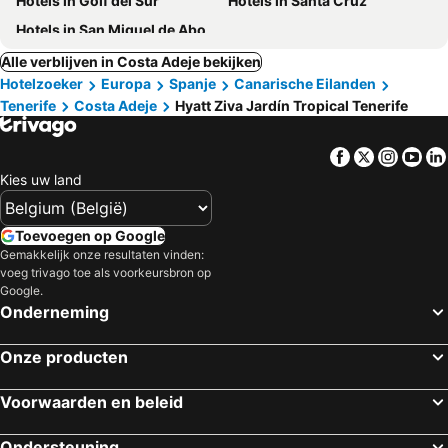
Hotels in Golf del Sur
Hotels in Santa Cruz
Hotels in San Miguel de Abona
Alle verblijven in Costa Adeje bekijken
Hotelzoeker
Europa
Spanje
Canarische Eilanden
Tenerife
Costa Adeje
Hyatt Ziva Jardín Tropical Tenerife
Facebook
Twitter
Insta
Yo
Kies uw land
Toevoegen op Google
Gemakkelijk onze resultaten vinden:
voeg trivago toe als voorkeursbron op
Google.
Onderneming
Onze producten
Voorwaarden en beleid
Ondersteuning