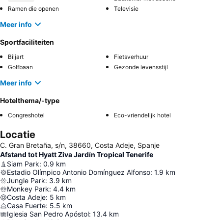
Ramen die openen
Televisie
Meer info
Sportfaciliteiten
Biljart
Fietsverhuur
Golfbaan
Gezonde levensstijl
Meer info
Hotelthema/-type
Congreshotel
Eco-vriendelijk hotel
Locatie
C. Gran Bretaña, s/n, 38660, Costa Adeje, Spanje
Afstand tot Hyatt Ziva Jardín Tropical Tenerife
Siam Park
:
0.9
km
Estadio Olímpico Antonio Domínguez Alfonso
:
1.9
km
Jungle Park
:
3.9
km
Monkey Park
:
4.4
km
Costa Adeje
:
5
km
Casa Fuerte
:
5.5
km
Iglesia San Pedro Apóstol
:
13.4
km