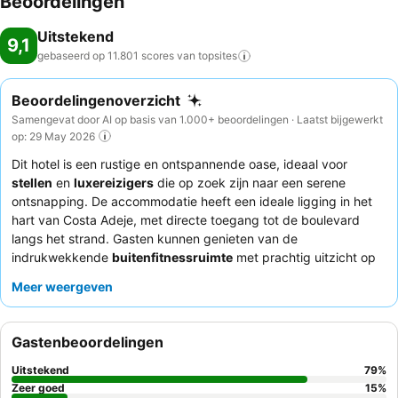
Beoordelingen
Uitstekend
9,1
gebaseerd op 11.801 scores van
topsites
Beoordelingenoverzicht
Samengevat door AI op basis van 1.000+ beoordelingen · Laatst bijgewerkt
op: 29 May 2026
Dit hotel is een rustige en ontspannende oase, ideaal voor
stellen
en
luxereizigers
die op zoek zijn naar een serene
ontsnapping. De accommodatie heeft een ideale ligging in het
hart van Costa Adeje, met directe toegang tot de boulevard
langs het strand. Gasten kunnen genieten van de
indrukwekkende
buitenfitnessruimte
met prachtig uitzicht op
de oceaan. Het uitzonderlijke personeel wordt consequent
Meer weergeven
geprezen om hun vriendelijkheid en oplettendheid, wat een
aanvulling is op de diverse en hoogwaardige culinaire ervaring,
vooral het "geweldige" ontbijtbuffet. Voor een verbeterde
Gastenbeoordelingen
ervaring kunt u overwegen de
Preferred Club-upgrade
te
nemen voor exclusieve toegang tot de lounge en voorzieningen.
Uitstekend
79
%
Zeer goed
15
%