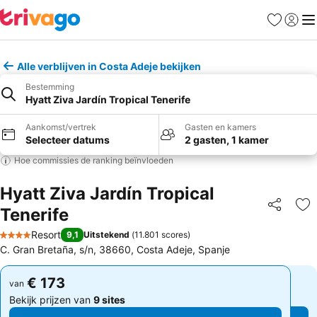
Favorieten
Aanmel
Me
Alle verblijven in Costa Adeje bekijken
Bestemming
Hyatt Ziva Jardín Tropical Tenerife
Aankomst/vertrek
Gasten en kamers
Selecteer datums
2 gasten, 1 kamer
Hoe commissies de ranking beïnvloeden
Hyatt Ziva Jardín Tropical
Tenerife
Delen
To
Resort
9,1
Uitstekend
(
11.801 scores
)
4 Sterren
C. Gran Bretaña, s/n, 38660, Costa Adeje, Spanje
€ 173
€ 173
van
van
Bekijk prijzen van
9 sites
Bekijk prijzen van
9 sites