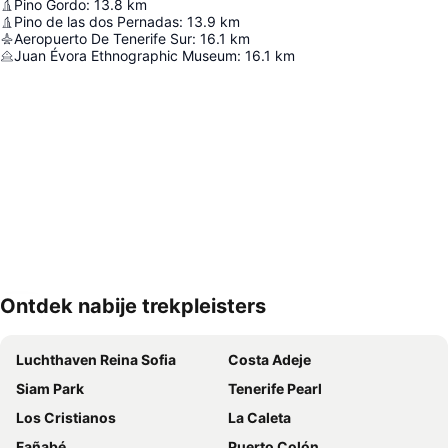
Pino Gordo
:
13.8
km
Pino de las dos Pernadas
:
13.9
km
Aeropuerto De Tenerife Sur
:
16.1
km
Juan Évora Ethnographic Museum
:
16.1
km
Ontdek nabije trekpleisters
Kaart uitvouwen
Luchthaven Reina Sofia
Costa Adeje
Siam Park
Tenerife Pearl
Los Cristianos
La Caleta
Fañabé
Puerto Colón