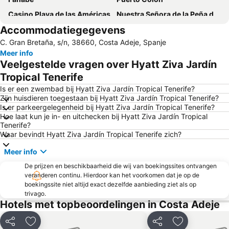
Casino Playa de las Américas
Nuestra Señora de la Peña de Francia
Accommodatiegegevens
Las Vistas
Costa Adeje-El
C. Gran Bretaña, s/n, 38660, Costa Adeje, Spanje
Playa de Torviscas
Playa Costa del Silencio
Meer info
Luz del Mar
Del Duque
Veelgestelde vragen over Hyatt Ziva Jardín
Amarilla Golf
Centro Comercial El Duque
Tropical Tenerife
Puerto de los Cristianos
Playa Paraíso
Is er een zwembad bij Hyatt Ziva Jardín Tropical Tenerife?
Zijn huisdieren toegestaan bij Hyatt Ziva Jardín Tropical Tenerife?
Golf Las Americas
Puerto de Los Gigantes
Is er parkeergelegenheid bij Hyatt Ziva Jardín Tropical Tenerife?
Hoe laat kun je in- en uitchecken bij Hyatt Ziva Jardín Tropical
San Blas
Mercadillo de Alcalá
Tenerife?
Troya I y II
Playa de Las Galletas
Waar bevindt Hyatt Ziva Jardín Tropical Tenerife zich?
Playa de la Tejita
Las Arenas
Meer info
Centro Comercial Safari
La Caleta
De prijzen en beschikbaarheid die wij van boekingssites ontvangen
veranderen continu. Hierdoor kan het voorkomen dat je op de
Golf Costa Adeje
Centro Comercial El Trompo
boekingssite niet altijd exact dezelfde aanbieding ziet als op
Jardín Botánico
Centro Comercial Vista Sur
trivago.
Hotels met topbeoordelingen in Costa Adeje
El Puertito
Playa de San Juan
Playa del Médano
Playa de la Arena
Delen
Toevoegen aan favorieten
Delen
Toevoegen aa