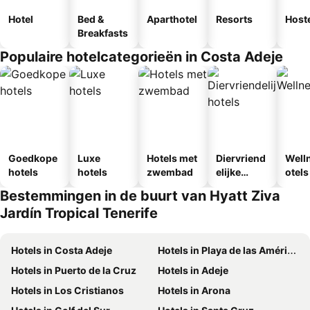
Hotel
Bed &
Aparthotel
Resorts
Host
Breakfasts
Populaire hotelcategorieën in Costa Adeje
Goedkope
Luxe
Hotels met
Diervriend
Well
hotels
hotels
zwembad
elijke
otels
hotels
Bestemmingen in de buurt van Hyatt Ziva
Jardín Tropical Tenerife
Hotels in Costa Adeje
Hotels in Playa de las Américas
Hotels in Puerto de la Cruz
Hotels in Adeje
Hotels in Los Cristianos
Hotels in Arona