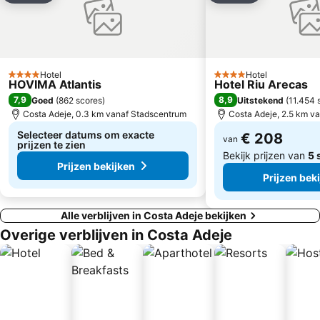
Het Meer van Martianez
Playa de Santiago
Avenida de Suecia
Punta Brava
Karting Club Tenerife
Costa
Playa de Los Guíos
Park del Drago
Hotel
Hotel
4 Sterren
4 Sterren
HOVIMA Atlantis
Hotel Riu Arecas
Vissershaven
La Pinta
7,9
8,9
Goed
(
862 scores
)
Uitstekend
(
11.454 
Exit Palace
Aqualand
Costa Adeje, 0.3 km vanaf Stadscentrum
Costa Adeje, 2.5 km v
Selecteer datums om exacte
€ 208
van
prijzen te zien
Bekijk prijzen van
5 
Prijzen bekijken
Prijzen bek
Alle verblijven in Costa Adeje bekijken
Overige verblijven in Costa Adeje