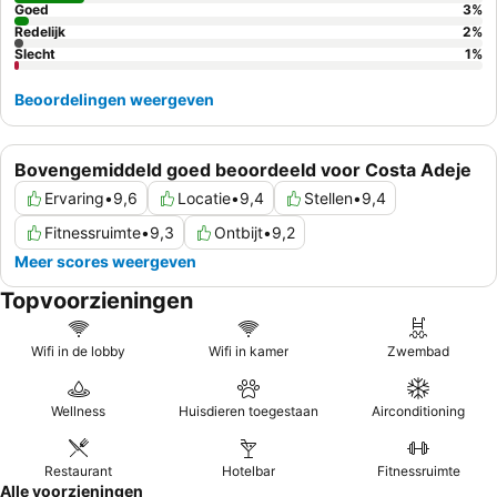
Goed
3
%
Redelijk
2
%
Slecht
1
%
Beoordelingen weergeven
Bovengemiddeld goed beoordeeld voor Costa Adeje
Ervaring
•
9,6
Locatie
•
9,4
Stellen
•
9,4
Fitnessruimte
•
9,3
Ontbijt
•
9,2
Meer scores weergeven
Topvoorzieningen
Wifi in de lobby
Wifi in kamer
Zwembad
Wellness
Huisdieren toegestaan
Airconditioning
Restaurant
Hotelbar
Fitnessruimte
Alle voorzieningen