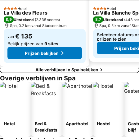
Chateau de Franchimont
Reinhardstein Castle
Hotel
Hotel
4 Sterren
4 Sterren
La Villa des Fleurs
La Villa Blanche Sp
Maastricht Grotten
Le Labyrinthe
8,9
8,7
Uitstekend
(
2.335 scores
)
Uitstekend
(
443 sc
City-tour met de stadstram
La Cathédrale Saint Paul de Liège
Spa, 0.2 km vanaf Stadscentrum
Spa, 0.5 km vanaf Sta
Selecteer datums o
€ 135
van
prijzen te zien
Bekijk prijzen van
9 sites
Prijzen bek
Prijzen bekijken
Alle verblijven in Spa bekijken
Overige verblijven in Spa
Hotel
Bed &
Aparthotel
Hostel
Gast
Breakfasts
blijf