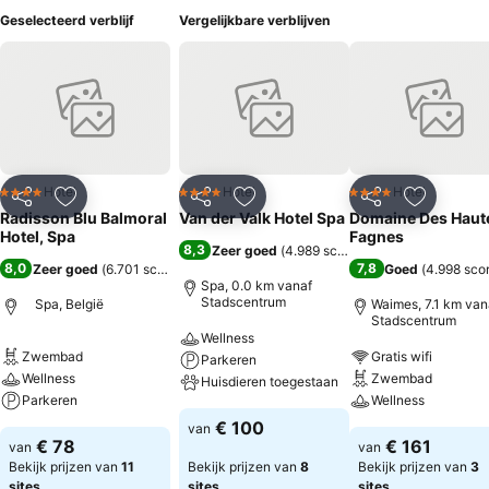
Geselecteerd verblijf
Vergelijkbare verblijven
Hotel
Hotel
Hotel
4 Sterren
4 Sterren
4 Sterren
Delen
Toevoegen aan favorieten
Delen
Toevoegen aan favorieten
Delen
Toevoege
Radisson Blu Balmoral
Van der Valk Hotel Spa
Domaine Des Haut
Hotel, Spa
Fagnes
8,3
Zeer goed
(
4.989 scores
)
8,0
7,8
Zeer goed
(
6.701 scores
)
Goed
(
4.998 sco
Spa, 0.0 km vanaf
Stadscentrum
Spa, België
Waimes, 7.1 km van
Stadscentrum
Wellness
Zwembad
Gratis wifi
Parkeren
Wellness
Zwembad
Huisdieren toegestaan
Parkeren
Wellness
€ 100
van
€ 78
€ 161
van
van
Bekijk prijzen van
11
Bekijk prijzen van
8
Bekijk prijzen van
3
sites
sites
sites