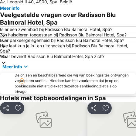
Av. Léopold II 40, 4900, Spa, België
Barrage et Lac de Nisramont
Dom van Aken
Meer info
Banneux Notre-Dame
MECC
Veelgestelde vragen over Radisson Blu
Aachen Central Railway Station
Christmas Market Aachen
Balmoral Hotel, Spa
Place Saint-Lambert
Mondoverde
Is er een zwembad bij Radisson Blu Balmoral Hotel, Spa?
Zijn huisdieren toegestaan bij Radisson Blu Balmoral Hotel, Spa?
City Centre
Barrage de la Gileppe
Is er parkeergelegenheid bij Radisson Blu Balmoral Hotel, Spa?
Hoe laat kun je in- en uitchecken bij Radisson Blu Balmoral Hotel,
Monde Sauvage Safari Parc
L'Abbaye du Val Dieu
Spa?
Marché de Noël d'Aix-la-Chapelle
Centre Nature Botrange
Waar bevindt Radisson Blu Balmoral Hotel, Spa zich?
Wintersportparadijs SnowWorld Landgraaf
Maastricht Aachen Airport
Meer info
GaiaZOO
Grandhan
De prijzen en beschikbaarheid die wij van boekingssites ontvangen
veranderen continu. Hierdoor kan het voorkomen dat je op de
Liege Airport
Geusselt Stadium
boekingssite niet altijd exact dezelfde aanbieding ziet als op
Vogelsang IP
Fort de Huy
trivago.
Hotels met topbeoordelingen in Spa
CHIO Equestrian Stadium
Burg Monschau
Holland Casino Valkenburg
Mont Mosan
Delen
Toevoegen aan favorieten
Delen
Toevoegen aa
Kasteel van Deulin
Forestia
Fluweelengrot
Pretpark de Valkenier
Château Neercanne
Sart