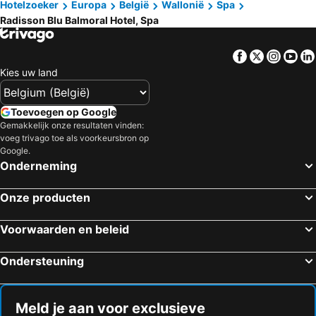
Hotelzoeker
Europa
België
Wallonië
Spa
Radisson Blu Balmoral Hotel, Spa
Facebook
Twitter
Insta
Yo
Kies uw land
Toevoegen op Google
Gemakkelijk onze resultaten vinden:
voeg trivago toe als voorkeursbron op
Google.
Onderneming
Onze producten
Voorwaarden en beleid
Ondersteuning
Meld je aan voor exclusieve