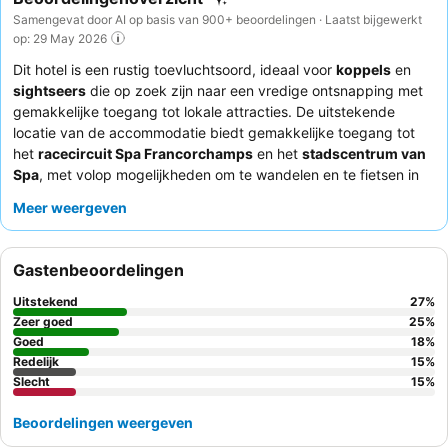
Samengevat door AI op basis van 900+ beoordelingen · Laatst bijgewerkt
op: 29 May 2026
Dit hotel is een rustig toevluchtsoord, ideaal voor
koppels
en
sightseers
die op zoek zijn naar een vredige ontsnapping met
gemakkelijke toegang tot lokale attracties. De uitstekende
locatie van de accommodatie biedt gemakkelijke toegang tot
het
racecircuit Spa Francorchamps
en het
stadscentrum van
Spa
, met volop mogelijkheden om te wandelen en te fietsen in
de nabijgelegen bossen. Gasten kunnen genieten van de
Meer weergeven
uitnodigende
wellnessruimte
, met een zwembad, sauna en
hamam, perfect om te ontspannen na een dag vol
ontdekkingen. Het personeel wordt consequent geprezen om
Gastenbeoordelingen
hun vriendelijkheid en oplettendheid, wat een aanvulling vormt
op het uitstekende en gevarieerde ontbijtbuffet en het eigen
Uitstekend
27
%
restaurant. Voor een echt serene ervaring kunt u overwegen een
Zeer goed
25
%
kamer met uitzicht op de tuin aan te vragen.
Goed
18
%
Redelijk
15
%
Slecht
15
%
Beoordelingen weergeven