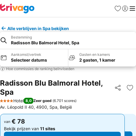
Favorieten
Aanmel
Me
Alle verblijven in Spa bekijken
Bestemming
Radisson Blu Balmoral Hotel, Spa
Aankomst/vertrek
Gasten en kamers
Selecteer datums
2 gasten, 1 kamer
Hoe commissies de ranking beïnvloeden
Radisson Blu Balmoral Hotel,
Spa
Delen
To
Hotel
8,0
Zeer goed
(
6.701 scores
)
4 Sterren
Av. Léopold II 40, 4900, Spa, België
€ 78
€ 78
van
van
Bekijk prijzen van
11 sites
Bekijk prijzen van
11 sites