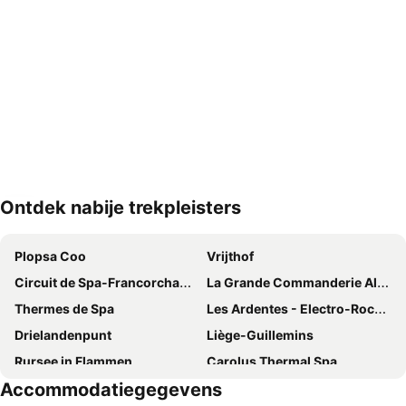
Ontdek nabije trekpleisters
Kaart uitvouwen
Plopsa Coo
Vrijthof
Circuit de Spa-Francorchamps
La Grande Commanderie Alden Biesen
Thermes de Spa
Les Ardentes - Electro-Rock Music Festival
Drielandenpunt
Liège-Guillemins
Rursee in Flammen
Carolus Thermal Spa
Accommodatiegegevens
Station Maastricht
Eifel National Park