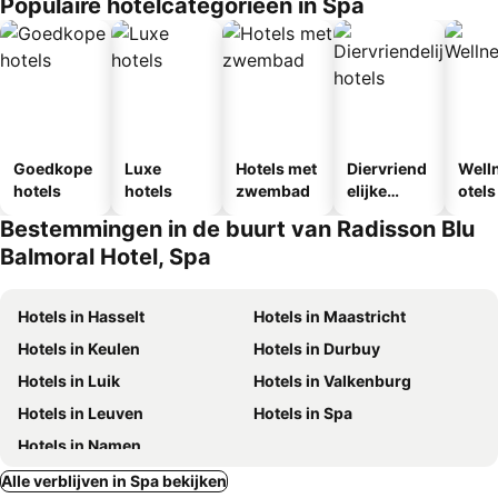
Populaire hotelcategorieën in Spa
Goedkope
Luxe
Hotels met
Diervriend
Well
hotels
hotels
zwembad
elijke
otels
hotels
Bestemmingen in de buurt van Radisson Blu
Balmoral Hotel, Spa
Hotels in Hasselt
Hotels in Maastricht
Hotels in Keulen
Hotels in Durbuy
Hotels in Luik
Hotels in Valkenburg
Hotels in Leuven
Hotels in Spa
Hotels in Namen
Alle verblijven in Spa bekijken