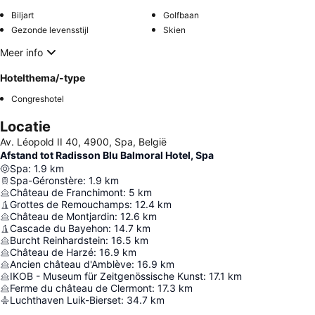
Biljart
Golfbaan
Gezonde levensstijl
Skien
Meer info
Hotelthema/-type
Congreshotel
Locatie
Av. Léopold II 40, 4900, Spa, België
Afstand tot Radisson Blu Balmoral Hotel, Spa
Spa
:
1.9
km
Spa-Géronstère
:
1.9
km
Château de Franchimont
:
5
km
Grottes de Remouchamps
:
12.4
km
Château de Montjardin
:
12.6
km
Cascade du Bayehon
:
14.7
km
Burcht Reinhardstein
:
16.5
km
Château de Harzé
:
16.9
km
Ancien château d'Amblève
:
16.9
km
IKOB - Museum für Zeitgenössische Kunst
:
17.1
km
Ferme du château de Clermont
:
17.3
km
Luchthaven Luik-Bierset
:
34.7
km