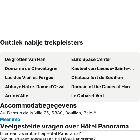
Ontdek nabije trekpleisters
Kaart uitvouwen
De grotten van Han
Euro Space Center
Domaine de Chevetogne
Kasteel van Lavaux-Sainte-Anne
Lac des Vieilles Forges
Chateau fort de Bouillon
Abbaye Notre-Dame d'Orval
Domain of the Caves of Han
Ardois'Alle
Le Cabaret Vert
Accommodatiegegevens
Château Fort de Sedan
Abdij van Chevetogne
Au-Dessus de la Ville 25, 6830, Bouillon, België
La Ferme des Fées
Festival Mondial des théâtres de marionnettes
Meer info
Lesterny
Domaine de Vendresse
Veelgestelde vragen over Hôtel Panorama
Musée de la Cloche et du Carillon
La Cité de Rocroi
Is er een zwembad bij Hôtel Panorama?
Zijn huisdieren toegestaan bij Hôtel Panorama?