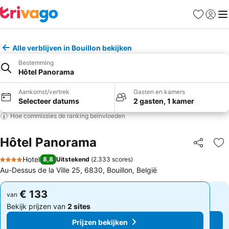
Favorieten
Aanmel
Me
Alle verblijven in Bouillon bekijken
Bestemming
Hôtel Panorama
Aankomst/vertrek
Gasten en kamers
Selecteer datums
2 gasten, 1 kamer
Hoe commissies de ranking beïnvloeden
Hôtel Panorama
Delen
To
Hotel
8,8
Uitstekend
(
2.333 scores
)
4 Sterren
Au-Dessus de la Ville 25, 6830, Bouillon, België
€ 133
€ 133
van
van
Bekijk prijzen van
2 sites
Bekijk prijzen van
2 sites
Prijzen bekijken
Prijzen bekijken