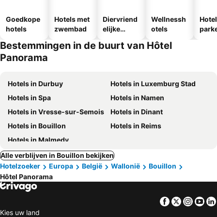
Goedkope
Hotels met
Diervriend
Wellnessh
Hote
hotels
zwembad
elijke
otels
park
hotels
egen
Bestemmingen in de buurt van Hôtel
Panorama
Hotels in Durbuy
Hotels in Luxemburg Stad
Hotels in Spa
Hotels in Namen
Hotels in Vresse-sur-Semois
Hotels in Dinant
Hotels in Bouillon
Hotels in Reims
Hotels in Malmedy
Alle verblijven in Bouillon bekijken
Hotelzoeker
Europa
België
Wallonië
Bouillon
Hôtel Panorama
Facebook
Twitter
Insta
Yo
Kies uw land