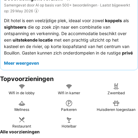
Samengevat door AI op basis van 500+ beoordelingen · Laatst bijgewerkt
op: 29 May 2026
Dit hotel is een veelzijdige plek, ideaal voor zowel
koppels
als
sightseers
die op zoek zijn naar een combinatie van
ontspanning en verkenning. De accommodatie beschikt over
een
uitstekende locatie
met een prachtig uitzicht op het
kasteel en de rivier, op korte loopafstand van het centrum van
Bouillon. Gasten kunnen zich onderdompelen in de rustige
privé
wellness/spa
voor ultieme ontspanning. Het personeel wordt
Meer weergeven
consequent geprezen om hun warme en gastvrije service, die
een aanvulling vormt op het uitstekende
ontbijtbuffet
en de
Topvoorzieningen
verfijnde dinermogelijkheden. Voor de beste ervaring kunt u
overwegen een kamer op een lagere verdieping te boeken als
airconditioning een prioriteit is, of een suite voor een
Wifi in de lobby
Wifi in kamer
Zwembad
adembenemend uitzicht op het kasteel.
Wellness
Parkeren
Huisdieren toegestaan
Restaurant
Hotelbar
Alle voorzieningen