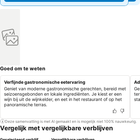
Goed om te weten
Verfijnde gastronomische eetervaring
Ad
Geniet van moderne gastronomische gerechten, bereid met
Ge
seizoensgebonden en lokale ingrediënten. Je kiest er een
te
wijn bij uit de wijnkelder, en eet in het restaurant of op het
st
panoramische terras.
Deze samenvatting is met AI gemaakt en is mogelijk niet 100% nauwkeurig.
Vergelijk met vergelijkbare verblijven
Geselecteerd verblijf
Vergelijkbare verblijven