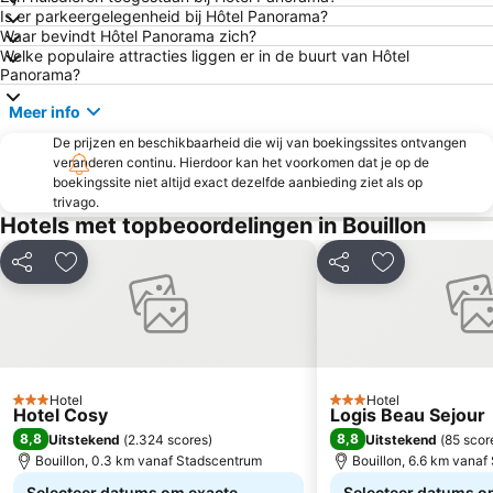
Is er parkeergelegenheid bij Hôtel Panorama?
Waar bevindt Hôtel Panorama zich?
Welke populaire attracties liggen er in de buurt van Hôtel
Panorama?
Meer info
De prijzen en beschikbaarheid die wij van boekingssites ontvangen
veranderen continu. Hierdoor kan het voorkomen dat je op de
boekingssite niet altijd exact dezelfde aanbieding ziet als op
trivago.
Hotels met topbeoordelingen in Bouillon
Delen
Toevoegen aan favorieten
Delen
Toevoegen aa
Hotel
Hotel
3 Sterren
3 Sterren
Hotel Cosy
Logis Beau Sejour
8,8
8,8
Uitstekend
(
2.324 scores
)
Uitstekend
(
85 scor
Bouillon, 0.3 km vanaf Stadscentrum
Bouillon, 6.6 km vana
Selecteer datums om exacte
Selecteer datums o