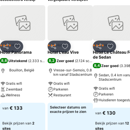
Hotel
Hotel
Hotel
4 Sterren
3 Sterren
4 Sterren
Delen
Toevoegen aan favorieten
Delen
Toevoegen aan favorieten
Delen
Toevoege
Hôtel Panorama
Hotel L'eau Vive
Hôtel Le Château F
de Sedan
8,8
8,2
Uitstekend
(
2.333 scores
)
Zeer goed
(
2.124 scores
)
8,4
Zeer goed
(
3.398
Bouillon, België
Vresse-sur-Semois, 0.8
km vanaf Stadscentrum
Sedan, 0.4 km van
Stadscentrum
Gratis wifi
Gratis wifi
Gratis wifi
Zwembad
Parkeren
Parkeren
Wellness
Restaurant
Huisdieren toegest
Prijzen bekijken
Prijzen bekijken
€ 133
Selecteer datums om
van
Prijzen bekijken
exacte prijzen te zien
€ 130
van
Bekijk prijzen van
2
Bekijk prijzen van
12
sites
sites