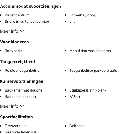
Accommodatievoorzieningen
Zakencentrum
Entreehal/lobby
Snelle in-/uitcheckservice
Lift
Meer info
Voor kinderen
Babybedje
Maaltijden voor kinderen
Toegankelijkheid
Rolstoeltoegankelijk
Toegankelijke parkeerplaats
Kamervoorzieningen
Badkamer met douche
Strijkijzer & strijkplank
Ramen die openen
FÃ¶hn
Meer info
Sportfaciliteiten
Fietsverhuur
Golfbaan
Gezonde levensstijl