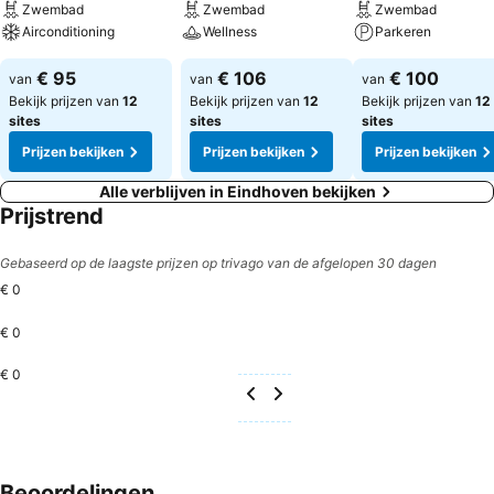
Zwembad
Zwembad
Zwembad
Airconditioning
Wellness
Parkeren
€ 95
€ 106
€ 100
van
van
van
Bekijk prijzen van
12
Bekijk prijzen van
12
Bekijk prijzen van
12
sites
sites
sites
Prijzen bekijken
Prijzen bekijken
Prijzen bekijken
Alle verblijven in Eindhoven bekijken
Prijstrend
Gebaseerd op de laagste prijzen op trivago van de afgelopen 30 dagen
€ 0
€ 0
€ 0
Beoordelingen