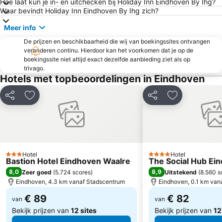
Hoe laat kun je in- en uitchecken bij Holiday Inn Eindhoven By Ihg?
Roercenter
Eiland van Maurik
Waar bevindt Holiday Inn Eindhoven By Ihg zich?
Station Venlo
Begijnhof
Meer info
Station Roermond
Kasteeltuinen Arcen
De prijzen en beschikbaarheid die wij van boekingssites ontvangen
Zilverstrand
Fun Beach Panheel
veranderen continu. Hierdoor kan het voorkomen dat je op de
boekingssite niet altijd exact dezelfde aanbieding ziet als op
Theater de Maaspoort
Best Zoo
trivago.
Het klooster van Meersel-Dreef en Mariapark
Heilige Maria Hemelvaartkerk
Hotels met topbeoordelingen in Eindhoven
Carnaval
Alem
Delen
Toevoegen aan favorieten
Delen
Toevoegen aa
De Gelegenheid
Vierdaagse Nijmegen
Venlo On Ice
Hotel
Hotel
3 Sterren
4 Sterren
Bastion Hotel Eindhoven Waalre
The Social Hub Ei
8,0
8,9
Zeer goed
(
5.724 scores
)
Uitstekend
(
8.560 s
Eindhoven, 4.3 km vanaf Stadscentrum
Eindhoven, 0.1 km van
€ 89
€ 82
van
van
Bekijk prijzen van
12 sites
Bekijk prijzen van
12