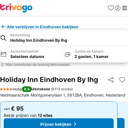
Favorieten
Aanmel
Me
Alle verblijven in Eindhoven bekijken
Bestemming
Holiday Inn Eindhoven By Ihg
Aankomst/vertrek
Gasten en kamers
Selecteer datums
2 gasten, 1 kamer
Hoe commissies de ranking beïnvloeden
Holiday Inn Eindhoven By Ihg
Delen
To
Hotel
8,5
Uitstekend
(
9.113 scores
)
4 Sterren
Veldmaarschalk Montgomerylaan 1, 5612BA, Eindhoven, Nederland
€ 95
€ 95
van
van
Bekijk prijzen van
12 sites
Bekijk prijzen van
12 sites
Prijzen bekijken
Prijzen bekijken