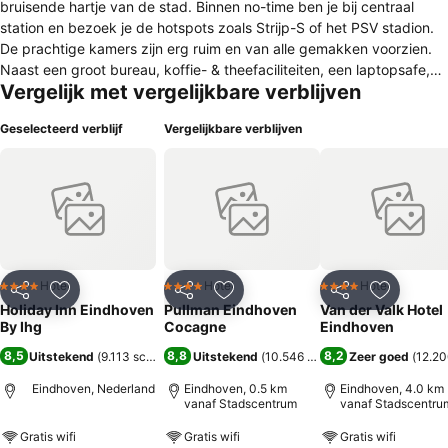
bruisende hartje van de stad. Binnen no-time ben je bij centraal
station en bezoek je de hotspots zoals Strijp-S of het PSV stadion.
De prachtige kamers zijn erg ruim en van alle gemakken voorzien.
Naast een groot bureau, koffie- & theefaciliteiten, een laptopsafe,
Vergelijk met vergelijkbare verblijven
een strijkplank en strijkbout kunt u ook gebruik maken van een zeer
uitgebreid pakket aan nationale en internationale televisiezenders.
Geselecteerd verblijf
Vergelijkbare verblijven
Daarnaast bezit het hotel ook een mini gym en binnenzwembad.
Voor een heerlijke lunch, borrel of diner kan je altijd een bezoekje
brengen aan ons gezellige All-Day Dinning restaurant of Bar The
living.
Hotel
Hotel
Hotel
4 Sterren
4 Sterren
4 Sterren
Delen
Toevoegen aan favorieten
Delen
Toevoegen aan favorieten
Delen
Toevoege
Holiday Inn Eindhoven
Pullman Eindhoven
Van der Valk Hotel
By Ihg
Cocagne
Eindhoven
8,5
8,8
8,2
Uitstekend
(
9.113 scores
)
Uitstekend
(
10.546 scores
)
Zeer goed
(
12.20
Eindhoven, Nederland
Eindhoven, 0.5 km
Eindhoven, 4.0 km
vanaf Stadscentrum
vanaf Stadscentru
Gratis wifi
Gratis wifi
Gratis wifi