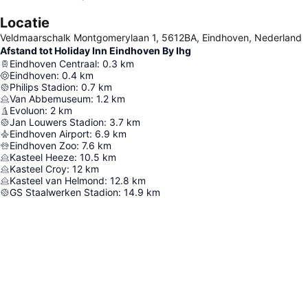
Locatie
Veldmaarschalk Montgomerylaan 1, 5612BA, Eindhoven, Nederland
Afstand tot Holiday Inn Eindhoven By Ihg
Eindhoven Centraal
:
0.3
km
Eindhoven
:
0.4
km
Philips Stadion
:
0.7
km
Van Abbemuseum
:
1.2
km
Evoluon
:
2
km
Jan Louwers Stadion
:
3.7
km
Eindhoven Airport
:
6.9
km
Eindhoven Zoo
:
7.6
km
Kasteel Heeze
:
10.5
km
Kasteel Croy
:
12
km
Kasteel van Helmond
:
12.8
km
GS Staalwerken Stadion
:
14.9
km