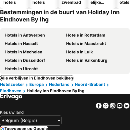
hotels
hotels
zwembad
elijke
otels
hotels
Bestemmingen in de buurt van Holiday Inn
Eindhoven By Ihg
Hotels in Antwerpen
Hotels in Rotterdam
Hotels in Hasselt
Hotels in Maastricht
Hotels in Mechelen
Hotels in Luik
Hotels in Dusseldorf
Hotels in Valkenburg
Hotels in Utrecht
Alle verblijven in Eindhoven bekijken
Hotelzoeker
Europa
Nederland
Noord-Brabant
Eindhoven
Holiday Inn Eindhoven By Ihg
Facebook
Twitter
Insta
Yo
Kies uw land
Toevoegen op Google