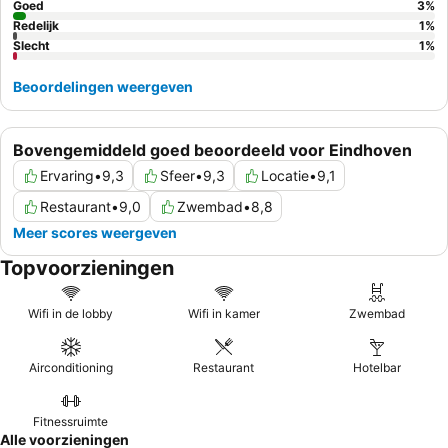
Goed
3
%
Redelijk
1
%
Slecht
1
%
Beoordelingen weergeven
Bovengemiddeld goed beoordeeld voor Eindhoven
Ervaring
•
9,3
Sfeer
•
9,3
Locatie
•
9,1
Restaurant
•
9,0
Zwembad
•
8,8
Meer scores weergeven
Topvoorzieningen
Wifi in de lobby
Wifi in kamer
Zwembad
Airconditioning
Restaurant
Hotelbar
Fitnessruimte
Alle voorzieningen