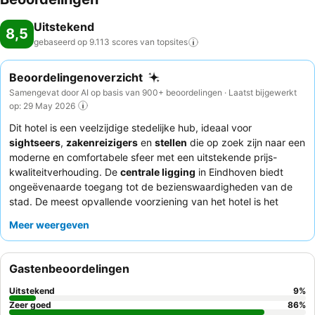
Uitstekend
8,5
gebaseerd op 9.113 scores van
topsites
Beoordelingenoverzicht
Samengevat door AI op basis van 900+ beoordelingen · Laatst bijgewerkt
op: 29 May 2026
Dit hotel is een veelzijdige stedelijke hub, ideaal voor
sightseers
,
zakenreizigers
en
stellen
die op zoek zijn naar een
moderne en comfortabele sfeer met een uitstekende prijs-
kwaliteitverhouding. De
centrale ligging
in Eindhoven biedt
ongeëvenaarde toegang tot de bezienswaardigheden van de
stad. De meest opvallende voorziening van het hotel is het
uitgebreide ontbijtbuffet
, dat een ruime keuze aan warme en
Meer weergeven
koude opties biedt om de dag goed te beginnen. Gasten prijzen
consequent het
receptieteam
om hun gastvrije houding en
efficiëntie, wat bijdraagt aan een positief verblijf. Voor wie een
Gastenbeoordelingen
rustigere ervaring zoekt, is het aan te raden een kamer te
vragen die niet aan de straatkant ligt, vanwege incidentele
Uitstekend
9
%
problemen met de geluidsisolatie.
Zeer goed
86
%