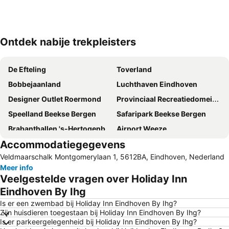
Ontdek nabije trekpleisters
Kaart uitvouwen
De Efteling
Toverland
Bobbejaanland
Luchthaven Eindhoven
Designer Outlet Roermond
Provinciaal Recreatiedomein Zilvermeer
Speelland Beekse Bergen
Safaripark Beekse Bergen
Brabanthallen 's-Hertogenbosch
Airport Weeze
Accommodatiegegevens
De Lilse Bergen
Philips Stadion
Veldmaarschalk Montgomerylaan 1, 5612BA, Eindhoven, Nederland
Wild- en wandelpark Molenheide
De Lilse Bergen
Meer info
Thermaalbad Arcen
Zilvermeer
Veelgestelde vragen over Holiday Inn
Olmense zoo
Park Molenheide
Eindhoven By Ihg
Kerstmarkt
Extrema Outdoor
Is er een zwembad bij Holiday Inn Eindhoven By Ihg?
Zijn huisdieren toegestaan bij Holiday Inn Eindhoven By Ihg?
Recreatie- en Natuurpark Keiheuvel
Recreatiepark Hengelhoef
Is er parkeergelegenheid bij Holiday Inn Eindhoven By Ihg?